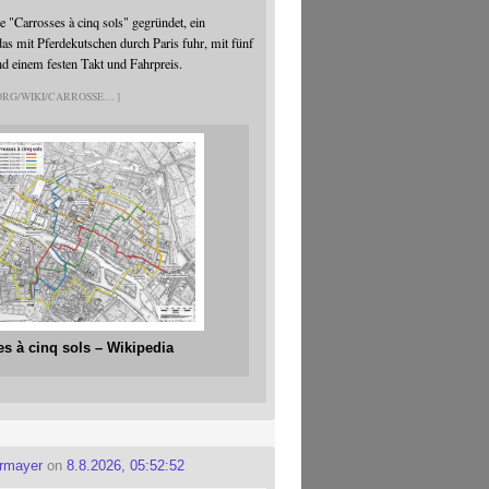
 "Carrosses à cinq sols" gegründet, ein
s mit Pferdekutschen durch Paris fuhr, mit fünf
nd einem festen Takt und Fahrpreis.
.ORG/WIKI/CARROSSE
es à cinq sols – Wikipedia
ermayer
on
8.8.2026, 05:52:52