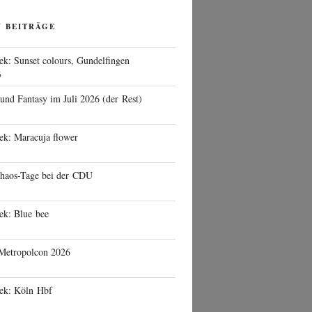
N BEITRÄGE
ek: Sunset colours, Gundelfingen
6
 und Fantasy im Juli 2026 (der Rest)
ek: Maracuja flower
haos-Tage bei der CDU
ek: Blue bee
 Metropolcon 2026
eek: Köln Hbf