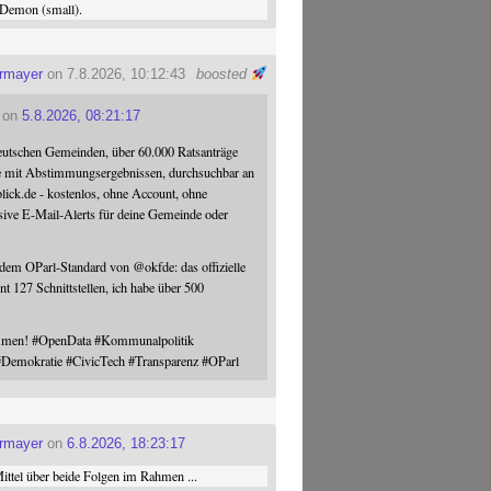
Demon (small).
ermayer
on 7.8.2026, 10:12:43
boosted
on
5.8.2026, 08:21:17
eutschen Gemeinden, über 60.000 Ratsanträge
e mit Abstimmungsergebnissen, durchsuchbar an
blick.de - kostenlos, ohne Account, ohne
sive E-Mail-Alerts für deine Gemeinde oder
 dem OParl-Standard von
@
okfde
: das offizielle
nt 127 Schnittstellen, ich habe über 500
ommen!
#
OpenData
#
Kommunalpolitik
#
Demokratie
#
CivicTech
#
Transparenz
#
OParl
ermayer
on
6.8.2026, 18:23:17
ttel über beide Folgen im Rahmen ...