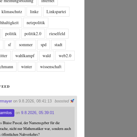
che meinungsbildung
internet
klimaschutz
linke
Linkspartei
hhaltigkeit
netzpolitik
politik
politik2.0
rieselfeld
n
sf
sommer
spd
stadt
itter
wahlkampf
wald
web2.0
tschmann
winter
wissenschaft
FEED
ermayer
on 9.8.2026, 08:41:13
boosted
armlos
on
9.8.2026, 05:39:01
ss Blaise Pascal, der Namensgeber für die
ache, nicht nur Mathematiker war, sondern auch
s öffentlichen Nahverkehrs?