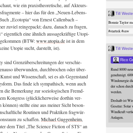
schaut, wie ein pra­xis­theo­re­ti­sche, auf Akteurs-
rs­frag­men­te – hier das für den „Neu­en-Lebens­
Till West
 Buch „Eco­to­pia“ von Ernest Cal­len­bach –
Bonnie Taylor me
 zuviel rein­ge­packt; dazu, danach zu fra­gen,
#
startrek
#
snw
es“ eigent­lich eine ähn­lich aus­sa­ge­kräf­ti­ge Uto­pi­
ehr gekom­men (BTW:
www.utopia.de
ist in dem
ei­ne Uto­pie sucht, dar­stellt, ist).
Till West
Rico G
 sind Grenz­über­schrei­tun­gen der ver­schie­
 genau­so über­wun­den, durch­bro­chen oder über­
Rund 8000 neue
genehmigt. 600
 Kunst und Wis­sen­schaft, sei es als Gegen­stand
Windenergie die
ungs­form. Das fin­de ich sym­pa­thisch, wenn auch
der schon durc
n die Bemer­kung zur sozio­lo­gi­schen Fremd­
werden.
­sem Kon­gress (glück­li­cher­wei­se dort­hin ver­
Deshalb ist Win
en kön­nen) stell­te eine aus mei­ner Sicht beson­
Gesetze: Solar 
en­schaft­li­che Rou­ti­nen und Prak­ti­ken frag­wür­
Windkraft verli
Anlagen.
­ons­raum zu schaf­fen.
Micha­el Gug­gen­heim
,
er dem Titel „The Sci­ence Fic­tion of STS“ an