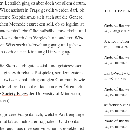
er. Letzt­lich ging es aber doch vor allem dar­um,
)Wissenschaft in Fra­ge gestellt wer­den darf, ob
DIE LETZTE
ä­ren­te Skep­ti­zis­mus sich auch auf die Gene­se,
i­chen Metho­de erstre­cken soll, ob es legi­tim ist,
Photo of the we
nter­schied­li­che Güte­maß­stä­be ent­wi­ckeln, und
So., 2. August 202
 Wis­sens durch den Ver­gleich mit ande­ren Wis­
Science Fiction
li­chen Wis­sen­schafts­for­schung gang und gäbe –
Mi., 29. Juli 2026
dann doch eher in Rich­tung Häre­sie ginge.
Photo of the we
So., 26. Juli 2026
ie Skep­sis, ob gute sozi­al- und geis­tes­wis­sen­
da gibt es durch­aus Bei­spie­le), son­dern ers­tens,
Das C‑Wort – C
ur­wis­sen­schaft­lich gepräg­ten Com­mu­ni­ty wie
Sa., 25. Juli 2026
oder ob es da nicht ein­fach ande­rer Öffent­lich­
Photo of the we
ie
Socie­ty Pages
der Uni­ver­si­ty of Min­ne­so­ta,
So., 19. Juli 2026
hosten).
Aufschrieb zur
So., 12. Juli 2026
 grö­ße­re Fra­ge danach, wel­che Anstren­gun­gen
Photo of the w
­ri­tät tat­säch­lich zu ermög­li­chen. Und ob das
So., 12. Juli 2026
ber auch aus diver­sen For­schungs­pro­jek­ten ist