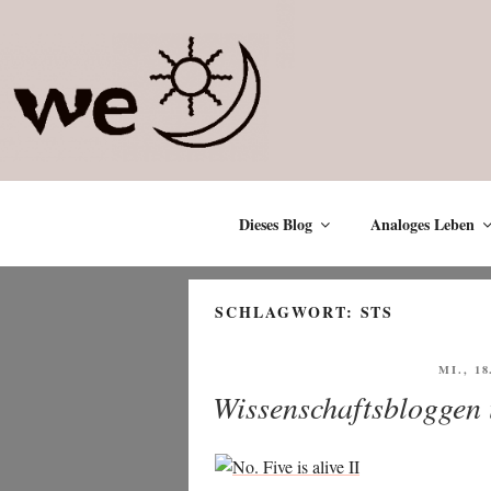
Zum
Inhalt
springen
Dieses Blog
Analoges Leben
SCHLAGWORT:
STS
VERÖF
MI., 1
AM
Wissenschaftsbloggen u