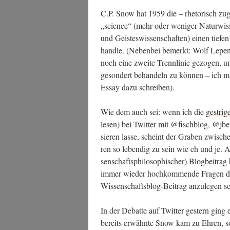
C.P. Snow hat 1959 die – rhe­to­risch zuge­
„sci­ence“ (mehr oder weni­ger Natur­wis­s
und Geis­tes­wis­sen­schaf­ten) einen tie­
hand­le. (Neben­bei bemerkt: Wolf Lepe­n
noch eine zwei­te Trenn­li­nie gezo­gen, um
geson­dert behan­deln zu kön­nen – ich m
Essay dazu schreiben).
Wie dem auch sei: wenn ich die
gest­ri­
lesen) bei Twit­ter mit @fischblog, @
sie­ren las­se, scheint der Gra­ben zwi­schen
ren so leben­dig zu sein wie eh und je. A
sen­schafts­phi­lo­so­phi­scher)
Blog­bei­trag
b
immer wie­der hoch­kom­men­de Fra­gen 
Wis­sen­schafts­blog-Bei­trag anzu­le­gen 
In der Debat­te auf Twit­ter ges­tern ging
bereits erwähn­te Snow kam zu Ehren, s