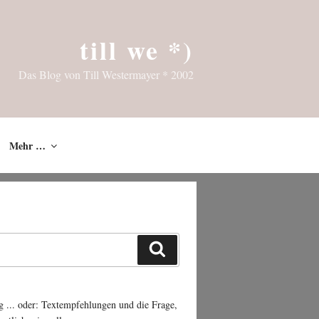
till we *)
Das Blog von Till Westermayer * 2002
Mehr …
Suchen
g ... oder: Textempfehlungen und die Frage,