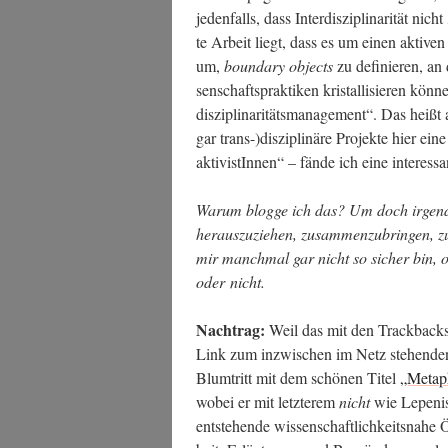
jeden­falls, dass Inter­dis­zi­pli­na­ri­tät ni
te Arbeit liegt, dass es um einen akti­ven 
um,
boun­da­ry objects
zu defi­nie­ren, an
sen­schafts­prak­ti­ken kris­tal­li­sie­ren 
dis­zi­pli­na­ri­täts­ma­nage­ment“. Das heiß
gar trans-)disziplinäre Pro­jek­te hier eine
ak­ti­vis­tIn­nen“ – fän­de ich eine inter­es­
War­um blog­ge ich das? Um doch irgend­w
her­aus­zu­zie­hen, zusam­men­zu­brin­gen, 
mir manch­mal gar nicht so sicher bin, ob
oder nicht.
Nach­trag:
Weil das mit den Track­backs
Link zum inzwi­schen im Netz ste­hen­den,
Blum­tritt mit dem schö­nen Titel
„Meta­ph
wobei er mit letz­te­rem
nicht
wie Lepe­nis
ent­ste­hen­de wis­sen­schaft­lich­keits­na­he