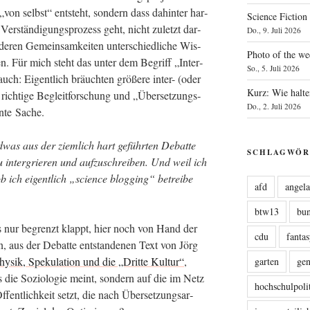
cht „von selbst“ ent­steht, son­dern dass dahin­ter har­
Science Fiction
Ver­stän­di­gungs­pro­zess geht, nicht zuletzt dar­
Do., 9. Juli 2026
 deren Gemein­sam­kei­ten unter­schied­li­che Wis­
Photo of the we
kön­nen. Für mich steht das unter dem Begriff „Inter­
So., 5. Juli 2026
t auch: Eigent­lich bräuch­ten grö­ße­re inter- (oder
Kurz: Wie halte
 rich­ti­ge Begleit­for­schung und „Über­set­zungs­
Do., 2. Juli 2026
san­te Sache.
as aus der ziem­lich hart geführ­ten Debat­te
SCHLAGWÖR
zu inter­grie­ren und auf­zu­schrei­ben. Und weil ich
 ich eigent­lich „sci­ence blog­ging“ betrei­be
afd
angel
btw13
bu
 nur begrenzt klappt, hier noch von Hand der
cdu
fanta
 aus der Debat­te ent­stan­de­nen Text von Jörg
y­sik, Spe­ku­la­ti­on und die „Drit­te Kul­tur“
,
garten
ge
 die Sozio­lo­gie meint, son­dern auf die im Netz
hochschulpoli
 Öffent­lich­keit setzt, die nach Über­set­zungs­ar­