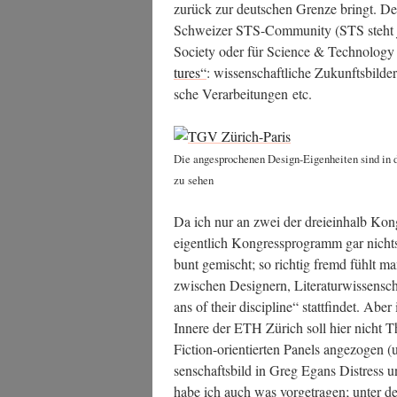
zurück zur deut­schen Gren­ze bringt. Der 
Schwei­zer STS-Com­mu­ni­ty (STS steht je
Socie­ty oder für Sci­ence & Tech­no­lo­g
tures“
: wis­sen­schaft­li­che Zukunfts­bil­der
sche Ver­ar­bei­tun­gen etc.
Die ange­spro­che­nen Design-Eigen­hei­ten sind in 
zu sehen
Da ich nur an zwei der drei­ein­halb Kon­g
eigent­lich Kon­gress­pro­gramm gar nichts 
bunt gemischt; so rich­tig fremd fühlt man
zwi­schen Desi­gnern, Lite­ra­tur­wis­sen­schaf
ans of their disci­pli­ne“ statt­fin­det. Ab
Inne­re der ETH Zürich soll hier nicht Th
Fic­tion-ori­en­tier­ten Panels ange­zo­gen
sen­schafts­bild in Greg Egans Distress un
habe ich auch was vor­ge­tra­gen; unter de