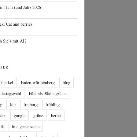
 im Juni (und Juli) 2026
ek: Cat and berries
n Sie’s mit AI?
TER
a merkel
baden-württemberg
blog
ndestagswahl
bündnis 90/die grünen
sy
fdp
freiburg
frühling
nder
google
grüne
herbst
tik
in eigener sache