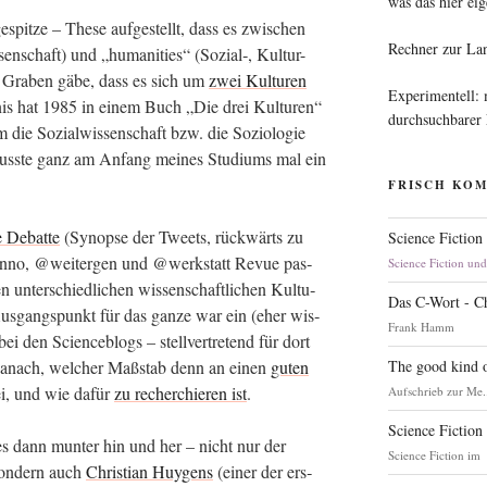
was das hier eig
spit­ze – The­se auf­ge­stellt, dass es zwi­schen
Rechner zur La
en­schaft) und „huma­ni­ties“ (Sozial‑, Kul­tur-
fen Gra­ben gäbe, dass es sich um
zwei Kul­tu­ren
Experimentell:
is hat 1985 in einem Buch „Die drei Kul­tu­ren“
durchsuchbarer
 die Sozi­al­wis­sen­schaft bzw. die Sozio­lo­gie
uss­te ganz am Anfang mei­nes Stu­di­ums mal ein
FRISCH KO
ge Debat­te
(Syn­op­se der Tweets, rück­wärts zu
Science Fiction
jbenno, @weitergen und @werkstatt Revue pas­
Science Fiction un
 unter­schied­li­chen wis­sen­schaft­li­chen Kul­tu­
Das C-Wort - C
us­gangs­punkt für das gan­ze war ein (eher wis­
Frank Hamm
ei den Sci­ence­b­logs – stell­ver­tre­tend für dort
The good kind o
danach, wel­cher Maß­stab denn an einen
guten
sei, und wie dafür
zu recher­chie­ren ist
.
Aufschrieb zur Me.
Science Fiction
 es dann mun­ter hin und her – nicht nur der
Science Fiction im
on­dern auch
Chris­ti­an Huy­gens
(einer der ers­