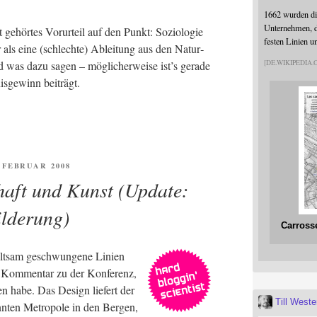
1662 wurden die
Unternehmen, da
t gehör­tes Vor­ur­teil auf den Punkt: Sozio­lo­gie
festen Linien u
er als eine (schlech­te) Ablei­tung aus den Natur­
nd was dazu sagen – mög­li­cher­wei­se ist’s gera­de
DE.WIKIPEDIA
is­ge­winn beiträgt.
FENTLICHT
. FEBRUAR 2008
aft und Kunst (Update:
lderung)
Carross
selt­sam geschwun­ge­ne Lini­en
ge Kom­men­tar zu der Kon­fe­renz,
men habe. Das Design lie­fert der
Till West
ten Metro­po­le in den Ber­gen,