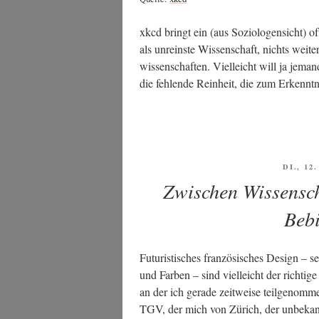
xkcd bringt ein (aus Sozio­lo­gen­sicht) of
als unreins­te Wis­sen­schaft, nichts wei­t
wis­sen­schaf­ten. Viel­leicht will ja jema
die feh­len­de Rein­heit, die zum Erkennt­n
VERÖF
DI., 12
AM
Zwischen Wissensch
Bebi
Futu­ris­ti­sches fran­zö­si­sches Design – 
und Far­ben – sind viel­leicht der rich­ti­
an der ich gera­de zeit­wei­se teil­ge­nom­
TGV, der mich von Zürich, der unbe­kann­