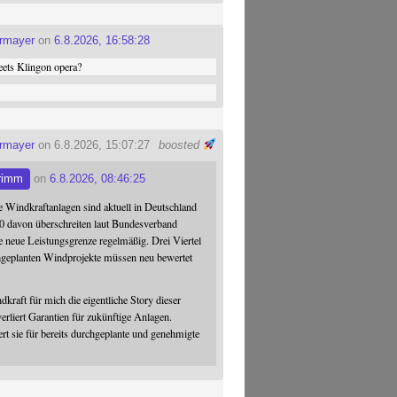
ermayer
on
6.8.2026, 16:58:28
ets Klingon opera?
ermayer
on 6.8.2026, 15:07:27
boosted
rimm
on
6.8.2026, 08:46:25
 Windkraftanlagen sind aktuell in Deutschland
0 davon überschreiten laut Bundesverband
 neue Leistungsgrenze regelmäßig. Drei Viertel
hgeplanten Windprojekte müssen neu bewertet
dkraft für mich die eigentliche Story dieser
verliert Garantien für zukünftige Anlagen.
ert sie für bereits durchgeplante und genehmigte