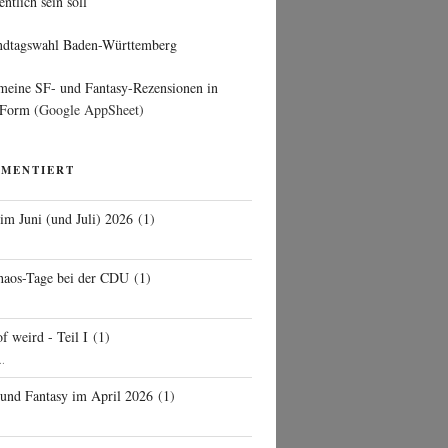
entlich sein soll
ndtagswahl Baden-Württemberg
 meine SF- und Fantasy-Rezensionen in
 Form
(Google AppSheet)
MMENTIERT
 im Juni (und Juli) 2026
(
1
)
d
haos-Tage bei der CDU
(
1
)
f weird - Teil I
(
1
)
..
 und Fantasy im April 2026
(
1
)