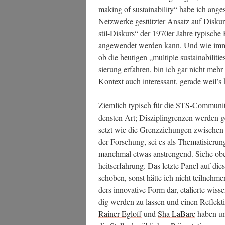
making of sus­taina­bi­li­ty“ habe ich ange­
Netz­wer­ke gestütz­ter Ansatz auf Dis­ku
stil-Dis­kurs“ der 1970er Jah­re typi­sche
ange­wen­det wer­den kann. Und wie immer
ob die heu­ti­gen „mul­ti­ple sus­taina­bi­li­ti
sie­rung erfah­ren, bin ich gar nicht m
Kon­text auch inter­es­sant, gera­de weil’s k
Ziem­lich typisch für die STS-Com­mu­ni­ty
dens­ten Art; Dis­zi­plin­gren­zen wer­den
setzt wie die Grenz­zie­hun­gen zwi­schen
der For­schung, sei es als The­ma­ti­sie­r
manch­mal etwas anstren­gend. Sie­he obe
heits­er­fah­rung. Das letz­te Panel auf die
scho­ben, sonst hät­te ich nicht teil­neh­m
ders inno­va­ti­ve Form dar, eta­lier­te wis­s
dig wer­den zu las­sen und einen Reflek­ti
Rai­ner Egloff
und
Sha LaBa­re
haben unt