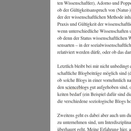
ten Wis­sen­schaft­ler), Ador­no und Pop­p
ob der Gül­tig­keits­an­spruch von (Natur-
der der wis­sen­schaft­li­chen Metho­de inh
Pra­xis und Gül­tig­keit der wis­sen­schaft­l
wenn unter­schied­li­che Wis­sen­schaf­ten u
ob denn der Sta­tus wis­sen­schaft­li­chen
sens­ar­ten – in der sozi­al­wis­sen­schaft­
rela­ti­viert wer­den dür­fe, oder ob das 
Letzt­lich bleibt bei mir nicht unbe­dingt d
schaft­li­che Blog­bei­trä­ge mög­lich sind (
ob sol­che Blogs in einer vor­nehm­lich nat
den
sci­ence­b­logs
gut auf­ge­ho­ben sind, 
kei­ten bedarf (ein Bei­spiel dafür sind d
die ver­schie­de­ne sozio­lo­gi­sche Blogs 
Zwei­tens geht es dabei aber auch um die
zu unter­neh­men sind, um Inter­dis­zi­pli­na
über­haupt geht. Mei­ne Erfah­rung hier, a