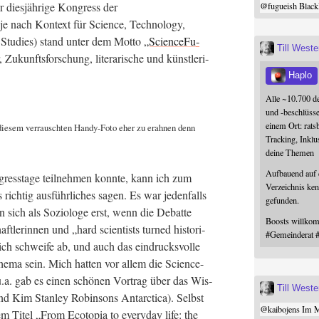
dies­jäh­ri­ge Kon­gress der
@
fugueish
Black
 nach Kon­text für Sci­ence, Tech­no­lo­gy,
y Stu­dies) stand unter dem Mot­to
„Sci­ence­Fu­
Till West
, Zukunfts­for­schung, lite­ra­ri­sche und künst­le­ri­
Haplo
Alle ~10.700 d
und -beschlüss
einem Ort: rats
die­sem ver­rausch­ten Han­dy-Foto eher zu erah­nen denn
Tracking, Inklu
deine Themen
Aufbauend auf
ress­ta­ge teil­neh­men konn­te, kann ich zum
Verzeichnis ken
rich­tig aus­führ­li­ches sagen. Es war jeden­falls
gefunden.
 sich als Sozio­lo­ge erst, wenn die Debat­te
Boosts willk
t­le­rin­nen und „hard sci­en­tists tur­ned his­to­ri­
#
Gemeinderat
er ich schwei­fe ab, und auch das ein­drucks­vol­le
e­ma sein. Mich hat­ten vor allem die Sci­ence-
 (u.a. gab es einen schö­nen Vor­trag über das Wis­
Till West
d Kim Stan­ley Robin­sons Ant­ar­c­ti­ca). Selbst
@
kaibojens
Im Mi
m Titel „From Eco­to­pia to ever­y­day life: the