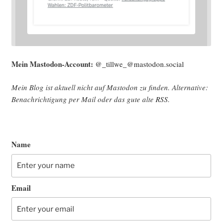
Mein Mast­o­don-Account:
@_tillwe_@mastodon.social
Mein Blog ist aktu­ell nicht auf Mast­o­don zu fin­den. Alter­na­ti­ve:
Benach­rich­ti­gung per Mail oder das gute alte
RSS
.
Name
Email