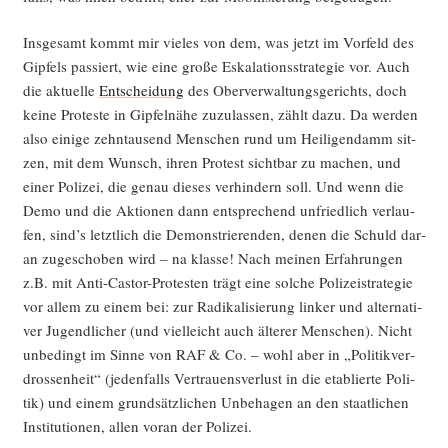
Ins­ge­samt kommt mir vie­les von dem, was jetzt im Vor­feld des
Gip­fels pas­siert, wie eine gro­ße Eska­la­ti­ons­stra­te­gie vor. Auch
die aktu­el­le
Ent­schei­dung
des Ober­ver­wal­tungs­ge­richts, doch
kei­ne Pro­tes­te in Gip­fel­nä­he zuzu­las­sen, zählt dazu. Da wer­den
also eini­ge zehn­tau­send Men­schen rund um Hei­li­gen­damm sit­
zen, mit dem Wunsch, ihren Pro­test sicht­bar zu machen, und
einer Poli­zei, die genau die­ses ver­hin­dern soll. Und wenn die
Demo und die Aktio­nen dann ent­spre­chend unfried­lich ver­lau­
fen, sind’s letzt­lich die Demons­trie­ren­den, denen die Schuld dar­
an zuge­scho­ben wird – na klas­se! Nach mei­nen Erfah­run­gen
z.B. mit Anti-Cas­tor-Pro­tes­ten trägt eine sol­che Poli­zei­stra­te­gie
vor allem zu einem bei: zur Radi­ka­li­sie­rung lin­ker und alter­na­ti­
ver Jugend­li­cher (und viel­leicht auch älte­rer Men­schen). Nicht
unbe­dingt im Sin­ne von RAF & Co. – wohl aber in „Poli­tik­ver­
dros­sen­heit“ (jeden­falls Ver­trau­ens­ver­lust in die eta­blier­te Poli­
tik) und einem grund­sätz­li­chen Unbe­ha­gen an den staat­li­chen
Insti­tu­tio­nen, allen vor­an der Polizei.