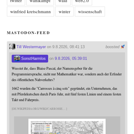
twitter
wahlkampf
wald
web2.0
winfried kretschmann
winter
wissenschaft
MASTODON-FEED
Till Westermayer
on 9.8.2026, 08:41:13
boosted
SonstHarmlos
on
9.8.2026, 05:39:01
Wusstet ihr, dass Blaise Pascal, der Namensgeber für die
Programmiersprache, nicht nur Mathematiker war, sondern auch der Erfinder
des öffentlichen Nahverkehrs?
1662 wurden die "Carrosses à cinq sols" gegründet, ein Unternehmen, das
mit Pferdekutschen durch Paris fuhr, mit fünf festen Linien und einem festen
Takt und Fahrpreis.
DE.WIKIPEDIA.ORG/WIKI/CARROSSE