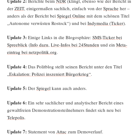
Update 2:
Berich­te beim
NDR
(klingt, eben­so wie der Bericht in
der
ZEIT
, eini­ger­ma­ßen sach­lich, ein­fach von der
Spra­che
her –
anders als der Bericht bei
Spie­gel Online
mit dem schö­nen Titel
„Auto­no­me ver­wüs­ten Ros­tock“) und bei
Indy­me­dia (Ticker)
.
Update 3:
Eini­ge Links in die Blogo­sphä­re:
SMS-Ticker bei
Spree­blick
(
Info dazu
,
Live-Infos bei 24Stunden
und ein
Meta­
ein­trag bei netzpolitik.org
.
Update 4:
Das Polit­blog stellt sei­nen Bericht unter den Titel
„Eska­la­ti­on: Poli­zei insze­niert Bür­ger­krieg“
.
Update 5:
Der
Spie­gel
kann auch anders.
Update 6:
Ein sehr sach­li­cher und ana­ly­ti­scher Bericht eines
gewalt­frei­en Demons­tra­ti­ons­teil­neh­mers fin­det sich neu bei
Tele­po­lis
.
Update 7:
State­ment von
Attac
zum Demoverlauf.