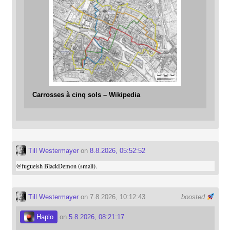
Carrosses à cinq sols – Wikipedia
Till Westermayer
on
8.8.2026, 05:52:52
@
fugueish
BlackDemon (small).
Till Westermayer
on 7.8.2026, 10:12:43
boosted
Haplo
on
5.8.2026, 08:21:17