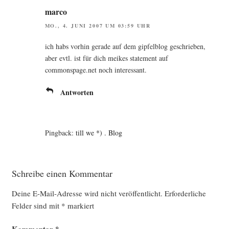
marco
MO., 4. JUNI 2007 UM 03:59 UHR
ich habs vor­hin gera­de auf dem gip­fel­b­log geschrie­ben,
aber evtl. ist für dich mei­kes state­ment auf
commonspage.net noch interessant.
Antworten
Pingback:
till we *) . Blog
Schreibe einen Kommentar
Deine E-Mail-Adresse wird nicht veröffentlicht.
Erforderliche
Felder sind mit
*
markiert