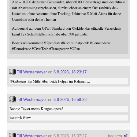
Alle ~10.700 deutschen Gemeinden, über 60.000 Ratsanträge und -beschlüsse
mit Abstimmungsergebnissen, durchsuchbar an einem Ort: ratsblick.de -
kostenlos, ohne Account, ohne Tracking, Inklusive E-Mail-Alerts für deine
Gemeinde oder deine Themen
Aufbauend auf dem OParl-Standard von
@
okfde
: das offizielle Verzeichnis
kennt 127 Schnittstellen, ich habe über 500 gefunden.
Boosts willkommen!
#
OpenData
#
Kommunalpolitik
#
Gemeinderat
#
Demokratie
#
CivicTech
#
Transparenz
#
OParl
Till Westermayer
on
6.8.2026, 18:23:17
@
kaibojens
Im Mittel über beide Folgen im Rahmen ...
Till Westermayer
on
6.8.2026, 16:58:28
Bonnie Taylor meets Klingon opera?
#
startrek
#
snw
Till Westermayer
on 6.8.2026, 15:07:27
boosted