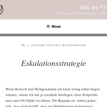
Zum
till we *)
Inhalt
Das Blog von Till Westermayer * 2002
springen
Menü
VERÖFFENTLICHT
FR., 1. JUNI 2007
VON
TILL WESTERMAYER
AM
Eskalationsstrategie
Wenn Ros­tock und Hei­li­gen­damm ein klein wenig näher lie­gen
wür­den, wür­de ich mir ja ernst­haft über­le­gen, trotz Zeit­pro­ble­
men zum G8-Gip­fel zu fah­ren. Die
Raz­zi­en
etc. haben jeden­
falls, was mich betrifft, eher zur Mobi­li­sie­rung beigetragen.