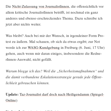
Die
Nicht-Zulas­sung von Jour­na­lis­tIn­nen
, die offen­sicht­lich vor
allem kri­ti­sche Jour­na­lis­tIn­nen betrifft, ist noch­mal ein ganz
ande­res und eben­so erschre­cken­des The­ma. Dazu schrei­be ich
jetzt aber nichts weiter.
Was bleibt? Auch bei mir der Wunsch, in irgend­ei­ner Form Pro­
test zu äußern. Mal schau­en, ob sich da etwas ergibt; zur Not
wer­de ich zur
WASG-Kund­ge­bung
in Frei­burg (6. Juni, 17 Uhr)
gehen, auch wenn mir dar­an eini­ges, ins­be­son­de­re die Red­ne­
rIn­nen-Aus­wahl, nicht gefällt.
War­um blog­ge ich das? Weil die „Sicher­heits­maß­nah­men“ und
die damit ver­bun­de­ne Eska­la­ti­ons­stra­te­gie gera­de jede Öffent­
lich­keit gebrau­chen können.
Update:
Taz-Jour­na­list darf doch nach Hei­li­gen­damm (Spie­gel-
Online)