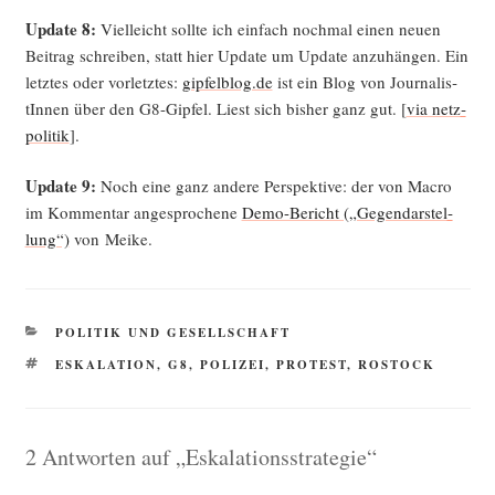
Update 8:
Viel­leicht soll­te ich ein­fach noch­mal einen neu­en
Bei­trag schrei­ben, statt hier Update um Update anzu­hän­gen. Ein
letz­tes oder vor­letz­tes:
gipfelblog.de
ist ein Blog von Jour­na­lis­
tIn­nen über den G8-Gip­fel. Liest sich bis­her ganz gut. [
via netz­
po­li­tik
].
Update 9:
Noch eine ganz ande­re Per­spek­ti­ve: der von Macro
im Kom­men­tar ange­spro­che­ne
Demo-Bericht („Gegen­dar­stel­
lung“)
von Meike.
KATEGORIEN
POLITIK UND GESELLSCHAFT
SCHLAGWÖRTER
ESKALATION
,
G8
,
POLIZEI
,
PROTEST
,
ROSTOCK
2 Antworten auf „Eskalationsstrategie“