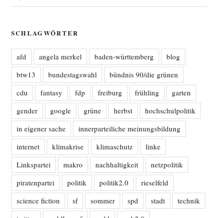
SCHLAGWÖRTER
afd
angela merkel
baden-württemberg
blog
btw13
bundestagswahl
bündnis 90/die grünen
cdu
fantasy
fdp
freiburg
frühling
garten
gender
google
grüne
herbst
hochschulpolitik
in eigener sache
innerparteiliche meinungsbildung
internet
klimakrise
klimaschutz
linke
Linkspartei
makro
nachhaltigkeit
netzpolitik
piratenpartei
politik
politik2.0
rieselfeld
science fiction
sf
sommer
spd
stadt
technik