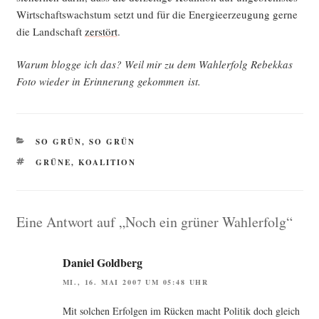
Wirt­schafts­wachs­tum setzt und für die Ener­gie­er­zeu­gung ger­ne
die Land­schaft
zer­stört
.
War­um blog­ge ich das? Weil mir zu dem Wahl­er­folg Rebek­kas
Foto wie­der in Erin­ne­rung gekom­men ist.
KATEGORIEN
SO GRÜN, SO GRÜN
SCHLAGWÖRTER
GRÜNE
,
KOALITION
Eine Antwort auf „Noch ein grüner Wahlerfolg“
Daniel Goldberg
MI., 16. MAI 2007 UM 05:48 UHR
Mit sol­chen Erfol­gen im Rücken macht Poli­tik doch gleich