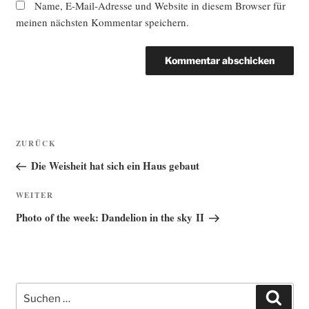
Name, E-Mail-Adresse und Website in diesem Browser für
meinen nächsten Kommentar speichern.
Beitragsnavigation
Vorheriger
ZURÜCK
Beitrag
Die Weisheit hat sich ein Haus gebaut
Nächster
WEITER
Beitrag
Photo of the week: Dandelion in the sky II
Suche
Such
nach: