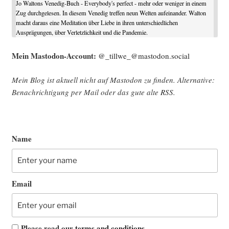
Jo Waltons Venedig-Buch - Everybody's perfect - mehr oder weniger in einem
Zug durchgelesen. In diesem Venedig treffen neun Welten aufeinander. Walton
macht daraus eine Meditation über Liebe in ihren unterschiedlichen
Ausprägungen, über Verletzlichkeit und die Pandemie.
Mein Mast­o­don-Account:
@_tillwe_@mastodon.social
Mein Blog ist aktu­ell nicht auf Mast­o­don zu fin­den. Alter­na­ti­ve:
Benach­rich­ti­gung per Mail oder das gute alte
RSS
.
Name
Email
Please read our
terms and conditions