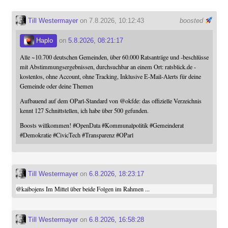
Till Westermayer
on 7.8.2026, 10:12:43
boosted
Haplo
on
5.8.2026, 08:21:17
Alle ~10.700 deutschen Gemeinden, über 60.000 Ratsanträge und -beschlüsse
mit Abstimmungsergebnissen, durchsuchbar an einem Ort: ratsblick.de -
kostenlos, ohne Account, ohne Tracking, Inklusive E-Mail-Alerts für deine
Gemeinde oder deine Themen
Aufbauend auf dem OParl-Standard von
@
okfde
: das offizielle Verzeichnis
kennt 127 Schnittstellen, ich habe über 500 gefunden.
Boosts willkommen!
#
OpenData
#
Kommunalpolitik
#
Gemeinderat
#
Demokratie
#
CivicTech
#
Transparenz
#
OParl
Till Westermayer
on
6.8.2026, 18:23:17
@
kaibojens
Im Mittel über beide Folgen im Rahmen ...
Till Westermayer
on
6.8.2026, 16:58:28