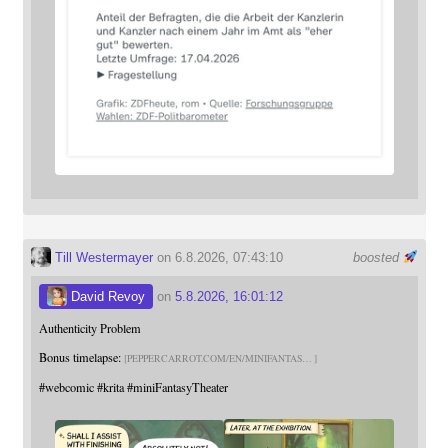
Till Westermayer
on 6.8.2026, 07:43:10
boosted
David Revoy
on
5.8.2026, 16:01:12
Authenticity Problem
Bonus timelapse:
PEPPERCARROT.COM/EN/MINIFANTAS
#
webcomic
#
krita
#
miniFantasyTheater