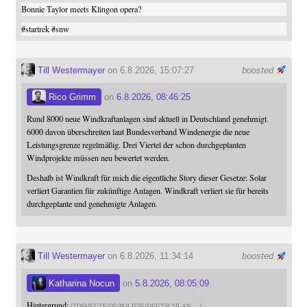
Bonnie Taylor meets Klingon opera?
#
startrek
#
snw
Till Westermayer
on 6.8.2026, 15:07:27
boosted
Rico Grimm
on
6.8.2026, 08:46:25
Rund 8000 neue Windkraftanlagen sind aktuell in Deutschland genehmigt.
6000 davon überschreiten laut Bundesverband Windenergie die neue
Leistungsgrenze regelmäßig. Drei Viertel der schon durchgeplanten
Windprojekte müssen neu bewertet werden.
Deshalb ist Windkraft für mich die eigentliche Story dieser Gesetze: Solar
verliert Garantien für zukünftige Anlagen. Windkraft verliert sie für bereits
durchgeplante und genehmigte Anlagen.
Till Westermayer
on 6.8.2026, 11:34:14
boosted
Katharina Nocun
on
5.8.2026, 08:05:09
Hintergrund:
ZDFHEUTE.DE/POLITIK/DEUTSCHLAN