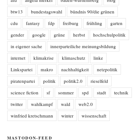
afd
angela merkel
baden-württemberg
blog
btw13
bundestagswahl
bündnis 90/die grünen
cdu
fantasy
fdp
freiburg
frühling
garten
gender
google
grüne
herbst
hochschulpolitik
in eigener sache
innerparteiliche meinungsbildung
internet
klimakrise
klimaschutz
linke
Linkspartei
makro
nachhaltigkeit
netzpolitik
piratenpartei
politik
politik2.0
rieselfeld
science fiction
sf
sommer
spd
stadt
technik
twitter
wahlkampf
wald
web2.0
winfried kretschmann
winter
wissenschaft
MASTODON-FEED