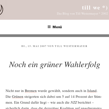
Zum
till we *)
Inhalt
Das Blog von Till Westermayer * 2002
springen
Menü
VERÖFFENTLICHT
DI., 15. MAI 2007
VON
TILL WESTERMAYER
AM
Noch ein grüner Wahlerfolg
Nicht nur in
Bre­men
wur­de gewählt, son­dern auch in
Island
.
Die
Grü­nen
stei­ger­ten sich dabei um 5 auf 14 Pro­zent der Stim­
men. Ein Grund dafür liegt – wie auch die
NZZ
berich­tet –
sicher­lich dar­in, dass die der­zei­ti­ge Koali­ti­on auf unge­brems­tes