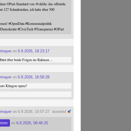
 dem OParl-Standard von
@
okfde
: das offizielle
nt 127 Schnittstellen, ich habe über 500
ommen!
#
OpenData
#
Kommunalpolitik
#
Demokratie
#
CivicTech
#
Transparenz
#
OParl
ermayer
on
6.8.2026, 18:23:17
ttel über beide Folgen im Rahmen ...
ermayer
on
6.8.2026, 16:58:28
ets Klingon opera?
ermayer
on 6.8.2026, 15:07:27
boosted
rimm
on
6.8.2026, 08:46:25