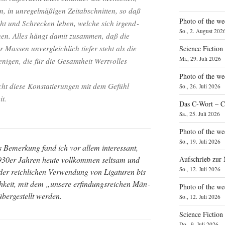
, in unre­gel­mä­ßi­gen Zeit­ab­schnit­ten, so daß
Photo of the we
ht und Schre­cken leben, wel­che sich irgend­
So., 2. August 202
en. Alles hängt damit zusam­men, daß die
r Mas­sen unver­gleich­lich tie­fer steht als die
Science Fiction
Mi., 29. Juli 2026
ni­gen, die für die Gesamt­heit Wert­vol­les
Photo of the we
echt die­se Kon­sta­tie­run­gen mit dem Gefühl
So., 26. Juli 2026
it.
Das C‑Wort – C
Sa., 25. Juli 2026
Photo of the we
So., 19. Juli 2026
 Bemer­kung fand ich vor allem inter­es­sant,
Aufschrieb zur
30er Jah­ren heu­te voll­kom­men selt­sam und
So., 12. Juli 2026
der reich­li­chen Ver­wen­dung von Liga­tu­ren bis
ch­keit, mit dem „unse­re erfin­dungs­rei­chen Män­
Photo of the w
ber­ge­stellt werden.
So., 12. Juli 2026
Science Fiction
Do., 9. Juli 2026