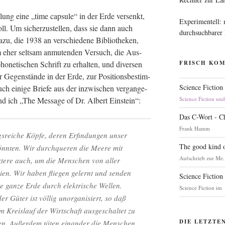
ung eine „time cap­su­le“ in der Erde ver­senkt,
Experimentell:
ll. Um sicher­zu­stel­len, dass sie dann auch
durchsuchbarer
zu, die 1938 an ver­schie­de­ne Biblio­the­ken,
m eher selt­sam anmu­ten­den Ver­such, die Aus­
ho­ne­ti­schen Schrift zu erhal­ten, und diver­sen
FRISCH KO
r Gegen­stän­de in der Erde, zur Posi­ti­ons­be­stim­
Science Fiction
h eini­ge Brie­fe aus der inzwi­schen ver­gan­ge­
nd ich „The Mes­sa­ge of Dr. Albert Einstein“:
Science Fiction un
Das C-Wort - C
Frank Hamm
ngs­rei­che Köp­fe, deren Erfin­dun­gen unser
The good kind o
nn­ten. Wir durch­que­ren die Mee­re mit
Aufschrieb zur Me.
z­te­re auch, um die Men­schen von aller
ei­en. Wir haben flie­gen gelernt und sen­den
Science Fiction
 gan­ze Erde durch elek­tri­sche Wellen.
Science Fiction im
er Güter ist völ­lig unor­ga­ni­siert, so daß
Kreis­lauf der Wirt­schaft aus­ge­schal­tet zu
DIE LETZTE
en. Außer­dem töten ein­an­der die Men­schen,