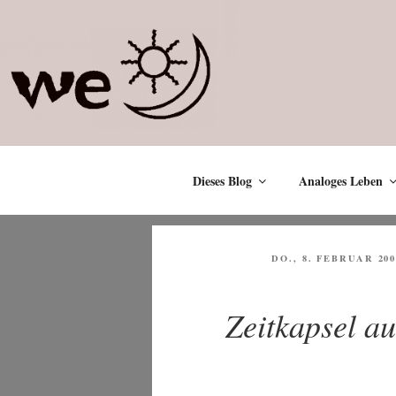
Zum
Inhalt
springen
Dieses Blog
Analoges Leben
VERÖFFENTLICHT
DO., 8. FEBRUAR 200
AM
Zeitkapsel a