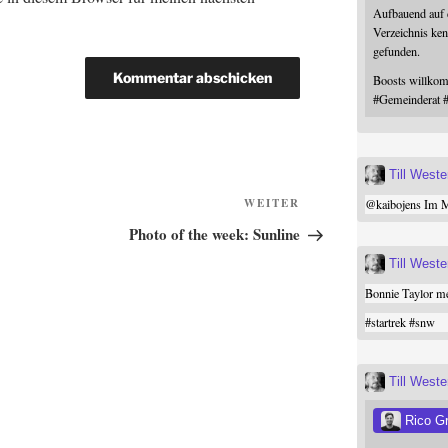
Aufbauend auf
Verzeichnis ken
gefunden.
Boosts willk
#
Gemeinderat
Till West
Nächster
WEITER
@
kaibojens
Im Mi
Beitrag
Photo of the week: Sunline
Till West
Bonnie Taylor me
#
startrek
#
snw
Till West
Rico G