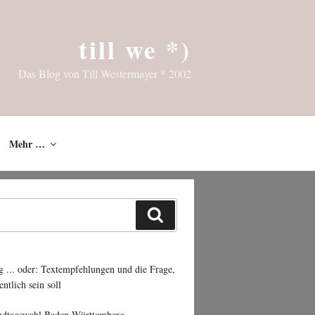
till we *)
Das Blog von Till Westermayer * 2002
Mehr …
Suchen
g ... oder: Textempfehlungen und die Frage,
entlich sein soll
ndtagswahl Baden-Württemberg