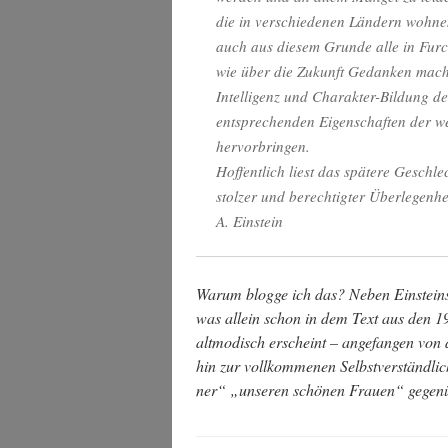
die in ver­schie­de­nen Län­dern woh­nen
auch aus die­sem Grun­de alle in Furc
wie über die Zukunft Gedan­ken mach
Intel­li­genz und Cha­rak­ter-Bil­dung de
ent­spre­chen­den Eigen­schaf­ten der we
hervorbringen.
Hof­fent­lich liest das spä­te­re Geschl
stol­zer und berech­tig­ter Überlegenhe
A. Einstein
War­um blog­ge ich das? Neben Ein­steins
was allein schon in dem Text aus den 19
alt­mo­disch erscheint – ange­fan­gen von 
hin zur voll­kom­me­nen Selbst­ver­ständ­li
ner“ „unse­ren schö­nen Frau­en“ gegen­ü