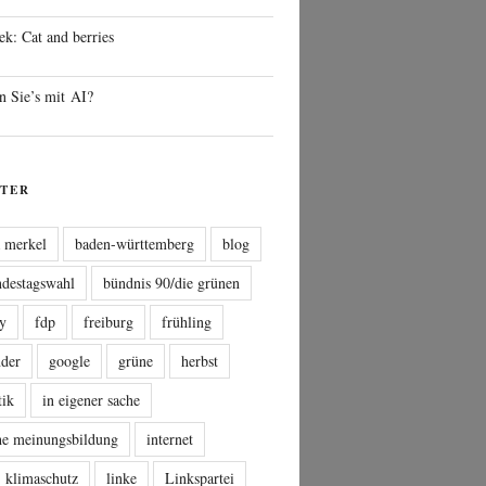
ek: Cat and berries
n Sie’s mit AI?
TER
a merkel
baden-württemberg
blog
ndestagswahl
bündnis 90/die grünen
sy
fdp
freiburg
frühling
nder
google
grüne
herbst
tik
in eigener sache
che meinungsbildung
internet
klimaschutz
linke
Linkspartei