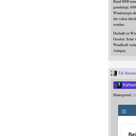
Rund 8000 neue
genehmigt. 600
Windenergie die
der schon durc
werden.
Deshalb ist Win
Gesetze: Solar 
Windkraft verli
Anlagen.
Till West
Kathari
Hintergrund:
Z