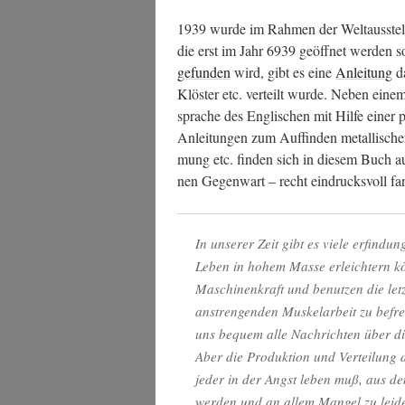
1939 wur­de im Rah­men der Welt­aus­stel­l
die erst im Jahr 6939 geöff­net wer­den so
gefun­den
wird, gibt es eine
Anlei­tung
da
Klös­ter etc. ver­teilt wur­de. Neben eine
spra­che des Eng­li­schen mit Hil­fe einer p
Anlei­tun­gen zum Auf­fin­den metal­li­sche
mung etc. fin­den sich in die­sem Buch auc
nen Gegen­wart – recht ein­drucks­voll fa
In unse­rer Zeit gibt es vie­le erfin­du
Leben in hohem Mas­se erleich­tern kö
Maschi­nen­kraft und benut­zen die let
anstren­gen­den Mus­kel­ar­beit zu befr
uns bequem alle Nach­rich­ten über die
Aber die Pro­duk­ti­on und Ver­tei­lung d
jeder in der Angst leben muß, aus dem 
wer­den und an allem Man­gel zu lei­d