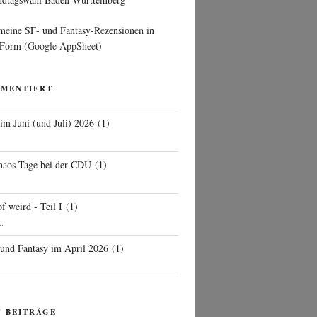
 meine SF- und Fantasy-Rezensionen in
 Form
(Google AppSheet)
MMENTIERT
 im Juni (und Juli) 2026
(
1
)
d
haos-Tage bei der CDU
(
1
)
f weird - Teil I
(
1
)
..
 und Fantasy im April 2026
(
1
)
N BEITRÄGE