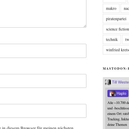
makro
nac
piratenpartei
science fictio
technik
tw
winfried kre
MASTODON-
Till West
Haplo
Alle ~10.700 d
und -beschlüss
einem Ort: rats
Tracking, Inklu
deine Themen
 in diesem Browser für meinen nächsten