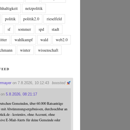
hhaltigkeit
netzpolitik
politik
politik2.0
rieselfeld
n
sf
sommer
spd
stadt
itter
wahlkampf
wald
web2.0
tschmann
winter
wissenschaft
FEED
ermayer
on 7.8.2026, 10:12:43
boosted
on
5.8.2026, 08:21:17
eutschen Gemeinden, über 60.000 Ratsanträge
e mit Abstimmungsergebnissen, durchsuchbar an
blick.de - kostenlos, ohne Account, ohne
sive E-Mail-Alerts für deine Gemeinde oder