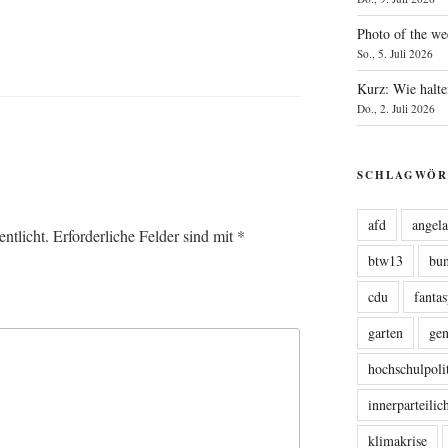
Photo of the we
So., 5. Juli 2026
Kurz: Wie halte
Do., 2. Juli 2026
SCHLAGWÖR
afd
angel
ntlicht.
Erforderliche Felder sind mit
*
btw13
bu
cdu
fanta
garten
ge
hochschulpoli
innerparteili
klimakrise