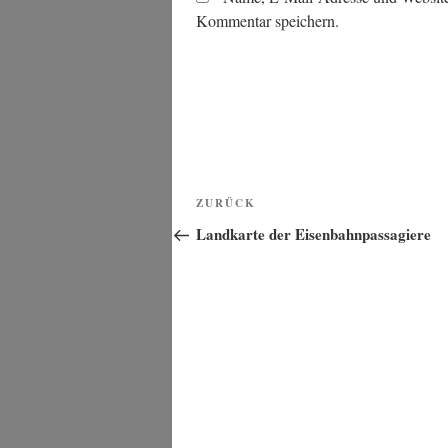
Kommentar speichern.
Beitragsnavigation
Vorheriger
ZURÜCK
Beitrag
Landkarte der Eisenbahnpassagiere