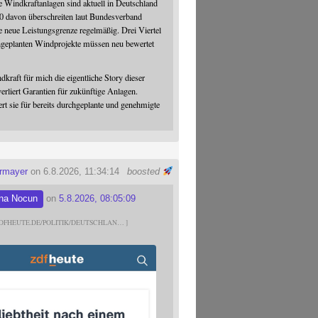
 Windkraftanlagen sind aktuell in Deutschland
0 davon überschreiten laut Bundesverband
 neue Leistungsgrenze regelmäßig. Drei Viertel
hgeplanten Windprojekte müssen neu bewertet
dkraft für mich die eigentliche Story dieser
verliert Garantien für zukünftige Anlagen.
ert sie für bereits durchgeplante und genehmigte
ermayer
on 6.8.2026, 11:34:14
boosted
na Nocun
on
5.8.2026, 08:05:09
DFHEUTE.DE/POLITIK/DEUTSCHLAN