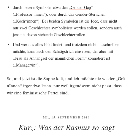
durch neue­re Sym­bo­le, etwa den „
Gen­der Gap
“
(„Professor_innen“), oder durch das Gen­der-Stern­chen
(„Köch*innen“). Bei bei­den Sym­bo­len ist die Idee, dass nicht
nur zwei Geschlech­ter sym­bo­li­siert wer­den sol­len, son­dern auch
jen­seits davon ste­hen­de Geschlechterrollen.
Und wer das alles blöd fin­det, und trotz­dem nicht aus­schrei­ben
möch­te, kann auch den Schräg­strich ein­set­zen, der aber mit
„Frau als Anhäng­sel der männ­li­chen Form“ kon­no­tiert ist
(„Manager/in“).
So, und jetzt ist die Sup­pe kalt, und ich möch­te nie wie­der „Grü­
nIn­nen“ irgend­wo lesen, nur weil irgend­wem nicht passt, dass
wir eine femi­nis­ti­sche Par­tei sind.
VERÖFFENTLICHT
MI., 15. SEPTEMBER 2010
AM
Kurz: Was der Rasmus so sagt