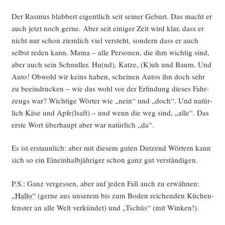
Der Ras­mus bla­b­bert eigent­lich seit sei­ner Geburt. Das macht er
auch jetzt noch ger­ne. Aber seit eini­ger Zeit wird klar, dass er
nicht nur schon ziem­lich viel ver­steht, son­dern dass er auch
selbst reden kann. Mama – alle Per­so­nen, die ihm wich­tig sind,
aber auch sein Schnul­ler. Hu(nd), Kat­ze, (K)uh und Baum. Und
Auto! Obwohl wir keins haben, schei­nen Autos ihn doch sehr
zu beein­dru­cken – wie das wohl vor der Erfin­dung die­ses Fahr­
zeugs war? Wich­ti­ge Wör­ter wie „nein“ und „doch“. Und natür­
lich Käse und Apfe(lsaft) – und wenn die weg sind, „alle“. Das
ers­te Wort über­haupt aber war natür­lich „da“.
Es ist erstaun­lich: aber mit die­sem guten Dut­zend Wör­tern kann
sich so ein Ein­ein­halb­jäh­ri­ger schon ganz gut verständigen.
P.S.: Ganz ver­ges­sen, aber auf jeden Fall auch zu erwäh­nen:
„Hal­lo“
(ger­ne aus unse­rem bis zum Boden rei­chen­den Küchen­
fens­ter an alle Welt ver­kün­det) und „Tschüs“ (mit Winken!).