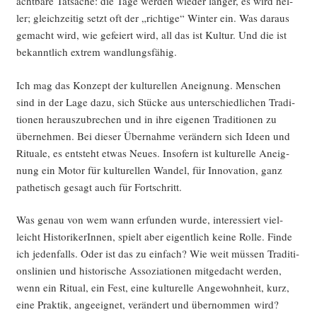
acht­ba­re Tat­sa­che: die Tage wer­den wie­der län­ger, es wird hel­
ler; gleich­zei­tig setzt oft der „rich­ti­ge“ Win­ter ein. Was dar­aus
gemacht wird, wie gefei­ert wird, all das ist Kul­tur. Und die ist
bekannt­lich extrem wandlungsfähig.
Ich mag das Kon­zept der kul­tu­rel­len Aneig­nung. Men­schen
sind in der Lage dazu, sich Stü­cke aus unter­schied­li­chen Tra­di­
tio­nen her­aus­zu­bre­chen und in ihre eige­nen Tra­di­tio­nen zu
über­neh­men. Bei die­ser Über­nah­me ver­än­dern sich Ideen und
Ritua­le, es ent­steht etwas Neu­es. Inso­fern ist kul­tu­rel­le Aneig­
nung ein Motor für kul­tu­rel­len Wan­del, für Inno­va­ti­on, ganz
pathe­tisch gesagt auch für Fortschritt.
Was genau von wem wann erfun­den wur­de, inter­es­siert viel­
leicht His­to­ri­ke­rIn­nen, spielt aber eigent­lich kei­ne Rol­le. Fin­de
ich jeden­falls. Oder ist das zu ein­fach? Wie weit müs­sen Tra­di­ti­
ons­li­ni­en und his­to­ri­sche Asso­zia­tio­nen mit­ge­dacht wer­den,
wenn ein Ritu­al, ein Fest, eine kul­tu­rel­le Ange­wohn­heit, kurz,
eine Prak­tik, ange­eig­net, ver­än­dert und über­nom­men wird?