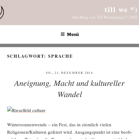
Zum
till we *)
Inhalt
Das Blog von Till Westermayer * 2002
springen
Menü
SCHLAGWORT:
SPRACHE
VERÖFFENTLICHT
SO., 21. DEZEMBER 2014
AM
Aneignung, Macht und kultureller
Wandel
Win­ter­son­nen­wen­de – ein Fest, das in ziem­lich vie­len
Religionen/Kulturen gefei­ert wird. Aus­gangs­punkt ist eine beob­