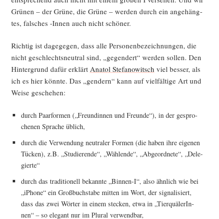
Grü­nen – der Grü­ne, die Grü­ne – wer­den durch ein ange­häng­
tes, fal­sches ‑Innen auch nicht schöner.
Rich­tig ist dage­ge­gen, dass alle Per­so­nen­be­zeich­nun­gen, die
nicht geschlechts­neu­tral sind, „gegen­dert“ wer­den sol­len. Den
Hin­ter­grund dafür erklärt
Ana­tol Ste­fa­no­witsch
viel bes­ser, als
ich es hier könn­te. Das „gen­dern“ kann auf viel­fäl­ti­ge Art und
Wei­se geschehen:
durch Paar­for­men („Freun­din­nen und Freun­de“), in der gespro­
che­nen Spra­che üblich,
durch die Ver­wen­dung neu­tra­ler For­men (die haben ihre eige­nen
Tücken), z.B. „Stu­die­ren­de“, „Wäh­len­de“, „Abge­ord­ne­te“, „Dele­
gier­te“
durch das tra­di­tio­nell bekann­te „Binnen‑I“, also ähn­lich wie bei
„iPho­ne“ ein Groß­buch­sta­be mit­ten im Wort, der signa­li­siert,
dass das zwei Wör­ter in einem ste­cken, etwa in „Tier­quä­le­rIn­
nen“ – so ele­gant nur im Plu­ral verwendbar,