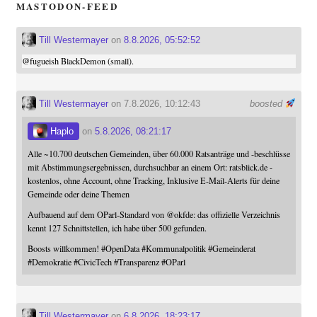
MASTODON-FEED
Till Westermayer
on
8.8.2026, 05:52:52
@
fugueish
BlackDemon (small).
Till Westermayer
on 7.8.2026, 10:12:43
boosted
Haplo
on
5.8.2026, 08:21:17
Alle ~10.700 deutschen Gemeinden, über 60.000 Ratsanträge und -beschlüsse
mit Abstimmungsergebnissen, durchsuchbar an einem Ort: ratsblick.de -
kostenlos, ohne Account, ohne Tracking, Inklusive E-Mail-Alerts für deine
Gemeinde oder deine Themen
Aufbauend auf dem OParl-Standard von
@
okfde
: das offizielle Verzeichnis
kennt 127 Schnittstellen, ich habe über 500 gefunden.
Boosts willkommen!
#
OpenData
#
Kommunalpolitik
#
Gemeinderat
#
Demokratie
#
CivicTech
#
Transparenz
#
OParl
Till Westermayer
on
6.8.2026, 18:23:17