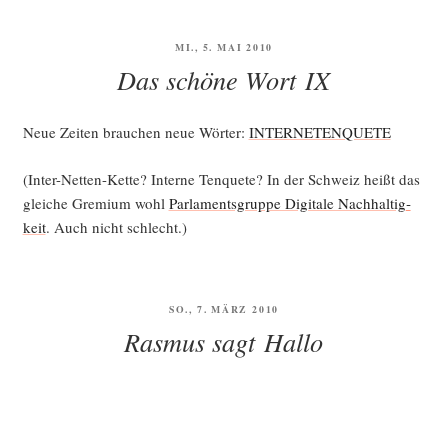
VERÖFFENTLICHT
MI., 5. MAI 2010
AM
Das schöne Wort IX
Neue Zei­ten brau­chen neue Wör­ter:
INTERNETENQUETE
(Inter-Net­ten-Ket­te? Inter­ne Ten­quete? In der Schweiz heißt das
glei­che Gre­mi­um wohl
Par­la­ments­grup­pe Digi­ta­le Nach­hal­tig­
keit
. Auch nicht schlecht.)
VERÖFFENTLICHT
SO., 7. MÄRZ 2010
AM
Rasmus sagt Hallo