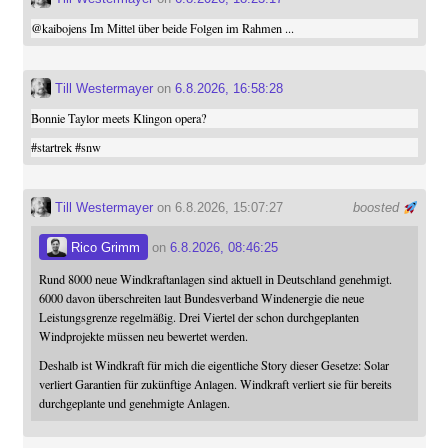
@
kaibojens
Im Mittel über beide Folgen im Rahmen ...
Till Westermayer
on
6.8.2026, 16:58:28
Bonnie Taylor meets Klingon opera?
#
startrek
#
snw
Till Westermayer
on 6.8.2026, 15:07:27
boosted
Rico Grimm
on
6.8.2026, 08:46:25
Rund 8000 neue Windkraftanlagen sind aktuell in Deutschland genehmigt.
6000 davon überschreiten laut Bundesverband Windenergie die neue
Leistungsgrenze regelmäßig. Drei Viertel der schon durchgeplanten
Windprojekte müssen neu bewertet werden.
Deshalb ist Windkraft für mich die eigentliche Story dieser Gesetze: Solar
verliert Garantien für zukünftige Anlagen. Windkraft verliert sie für bereits
durchgeplante und genehmigte Anlagen.