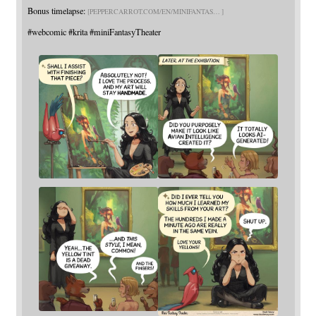
Bonus timelapse:
PEPPERCARROT.COM/EN/MINIFANTAS
#
webcomic
#
krita
#
miniFantasyTheater