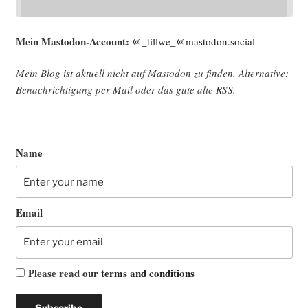
Mein Mast­o­don-Account:
@_tillwe_@mastodon.social
Mein Blog ist aktu­ell nicht auf Mast­o­don zu fin­den. Alter­na­ti­ve:
Benach­rich­ti­gung per Mail oder das gute alte
RSS
.
Name
Email
Please read our
terms and conditions