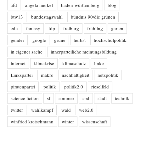
afd
angela merkel
baden-württemberg
blog
btw13
bundestagswahl
bündnis 90/die grünen
cdu
fantasy
fdp
freiburg
frühling
garten
gender
google
grüne
herbst
hochschulpolitik
in eigener sache
innerparteiliche meinungsbildung
internet
klimakrise
klimaschutz
linke
Linkspartei
makro
nachhaltigkeit
netzpolitik
piratenpartei
politik
politik2.0
rieselfeld
science fiction
sf
sommer
spd
stadt
technik
twitter
wahlkampf
wald
web2.0
winfried kretschmann
winter
wissenschaft