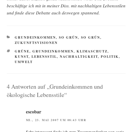
beschäf­ti­ge ich mit in mei­ner Diss. mit nach­hal­ti­gen Lebens­sti­len
und fin­de die­se Debat­te auch des­we­gen spannend.
KATEGORIEN
GRUNDEINKOMMEN
,
SO GRÜN, SO GRÜN
,
ZUKUNFTSVISIONEN
SCHLAGWÖRTER
GRÜNE
,
GRUNDEINKOMMEN
,
KLIMASCHUTZ
,
KUNST
,
LEBENSSTIL
,
NACHHALTIGKEIT
,
POLITIK
,
UMWELT
4 Antworten auf „Grundeinkommen und
ökologische Lebensstile“
escobar
MI., 23. MAI 2007 UM 08:43 UHR
Sehr inter­es­sant fin­de ich zum Zusam­men­den­ken von sozia­