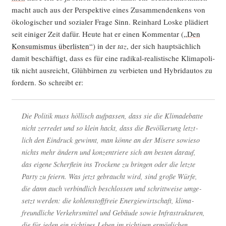
macht auch aus der Per­spek­ti­ve eines Zusam­men­den­kens von
öko­lo­gi­scher und sozia­ler Fra­ge Sinn. Rein­hard Los­ke plä­diert
seit eini­ger Zeit dafür. Heu­te hat er einen Kom­men­tar (
„Den
Kon­su­mis­mus über­lis­ten“
) in der
taz
, der sich haupt­säch­lich
damit beschäf­tigt, dass es für eine radi­kal-rea­lis­ti­sche Kli­ma­po­li­
tik nicht aus­reicht, Glüh­bir­nen zu ver­bie­ten und Hybrid­au­tos zu
for­dern. So schreibt er:
Die Poli­tik muss höl­lisch auf­pas­sen, dass sie die Kli­ma­de­bat­te
nicht zer­re­det und so klein hackt, dass die Bevöl­ke­rung letzt­
lich den Ein­druck gewinnt, man kön­ne an der Mise­re sowie­so
nichts mehr ändern und kon­zen­trie­re sich am bes­ten dar­auf,
das eige­ne Scherf­lein ins Tro­cke­ne zu brin­gen oder die letz­te
Par­ty zu fei­ern. Was jetzt gebraucht wird, sind gro­ße Wür­fe,
die dann auch ver­bind­lich beschlos­sen und schritt­wei­se umge­
setzt wer­den: die koh­len­stoff­freie Ener­gie­wirt­schaft, kli­ma­
freund­li­che Ver­kehrs­mit­tel und Gebäu­de sowie Infra­struk­tu­ren,
die für jeden ein rich­ti­ges Leben im rich­ti­gen ermöglichen.