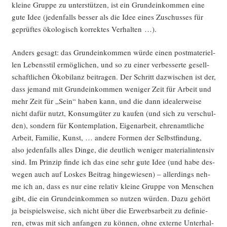
klei­ne Grup­pe zu unter­stüt­zen, ist ein Grund­ein­kom­men eine
gute Idee (jeden­falls bes­ser als die Idee eines Zuschus­ses für
geprüf­tes öko­lo­gisch kor­rek­tes Verhalten …).
Anders gesagt: das Grund­ein­kom­men wür­de einen post­ma­te­ri­el­
len Lebens­stil ermög­li­chen, und so zu einer ver­bes­ser­te gesell­
schaft­li­chen Öko­bi­lanz bei­tra­gen. Der Schritt dazwi­schen ist der,
dass jemand mit Grund­ein­kom­men weni­ger Zeit für Arbeit und
mehr Zeit für „Sein“ haben kann, und die dann idea­ler­wei­se
nicht dafür nutzt, Kon­sum­gü­ter zu kau­fen (und sich zu ver­schul­
den), son­dern für Kon­tem­pla­ti­on, Eigen­ar­beit, ehren­amt­li­che
Arbeit, Fami­lie, Kunst, … ande­re For­men der Selbst­fin­dung,
also jeden­falls alles Din­ge, die deut­lich weni­ger mate­ri­al­in­ten­siv
sind. Im Prin­zip fin­de ich das eine sehr gute Idee (und habe des­
we­gen auch auf Los­kes Bei­trag hin­ge­wie­sen) – aller­dings neh­
me ich an, dass es nur eine rela­tiv klei­ne Grup­pe von Men­schen
gibt, die ein Grund­ein­kom­men so nut­zen wür­den. Dazu gehört
ja bei­spiels­wei­se, sich nicht über die Erwerbs­ar­beit zu defi­nie­
ren, etwas mit sich anfan­gen zu kön­nen, ohne exter­ne Unter­hal­