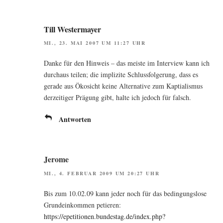
Till Westermayer
MI., 23. MAI 2007 UM 11:27 UHR
Dan­ke für den Hin­weis – das meis­te im Inter­view kann ich
durch­aus tei­len; die impli­zi­te Schluss­fol­ge­rung, dass es
gera­de aus Öko­sicht kei­ne Alter­na­ti­ve zum Kap­tia­lis­mus
der­zei­ti­ger Prä­gung gibt, hal­te ich jedoch für falsch.
Antworten
Jerome
MI., 4. FEBRUAR 2009 UM 20:27 UHR
Bis zum 10.02.09 kann jeder noch für das bedin­gungs­lo­se
Grund­ein­kom­men petieren:
https://epetitionen.bundestag.de/index.php?