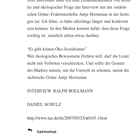
ler und öko­lo­gi­scher Fra­ge das Inter­view mit der ost­deut­
schen Grüne–Fraktionschefin Ant­je Her­men­au in der heu­ti­
gen taz. Ich fid­ne, es hät­te aller­dings län­ger und kon­kre­ter
sein kön­nen. In den Medi­en kommt dafür, dass die­se Fra­ge
wich­tig ist, ziem­lich sel­ten etwas darüber.
“Es gibt kei­nen Öko-Sozialismus”
Wer öko­lo­gi­sches Bewusst­sein för­dern will, darf die Leu­te
nicht mit Ver­bo­ten ver­schre­cken. Und soll­te die Geset­ze
des Mark­tes nut­zen, um die Umwelt zu scho­nen, meint die
säch­si­sche Grü­ne Ant­je Hermenau
INTERVIEW: RALPH BOLLMANN
DANIEL SCHULZ
http://www.taz.de/dx/2007/05/23/a0165.1/text
Antworten