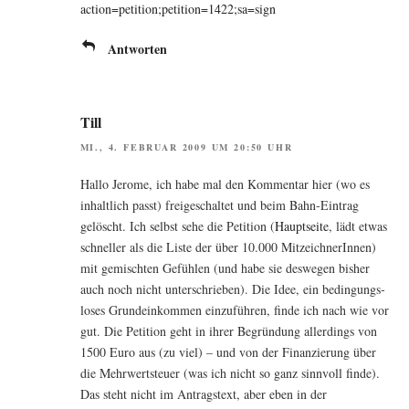
action=petition;petition=1422;sa=sign
Antworten
Till
MI., 4. FEBRUAR 2009 UM 20:50 UHR
Hal­lo Jero­me, ich habe mal den Kom­men­tar hier (wo es
inhalt­lich passt) frei­ge­schal­tet und beim Bahn-Ein­trag
gelöscht. Ich selbst sehe die Peti­ti­on (
Haupt­sei­te
, lädt etwas
schnel­ler als die Lis­te der über 10.000 Mit­zeich­ne­rIn­nen)
mit gemisch­ten Gefüh­len (und habe sie des­we­gen bis­her
auch noch nicht unter­schrie­ben). Die Idee, ein bedin­gungs­
lo­ses Grund­ein­kom­men ein­zu­füh­ren, fin­de ich nach wie vor
gut. Die Peti­ti­on geht in ihrer Begrün­dung aller­dings von
1500 Euro aus (zu viel) – und von der Finan­zie­rung über
die Mehr­wert­steu­er (was ich nicht so ganz sinn­voll fin­de).
Das steht nicht im Antrags­text, aber eben in der