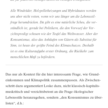
Alle Wind­rä­der, Holz­pel­let­hei­zun­gen und Hybrid­au­tos wer­den
uns aber nicht ret­ten, wenn wir uns län­ger um die Lebens­stil­
fra­ge her­um­drü­cken. Da gibt es eine natür­li­che Scheu, die ver­
ständ­lich ist, gera­de bei Poli­ti­kern, die den Vor­wurf der Ver­
zichts­pre­digt scheu­en wie der Teu­fel das Weih­was­ser. Aber der
Kon­su­mis­mus, also das Anhäu­fen von Gütern als Sub­sti­tut für
Sinn, ist heu­te der größ­te Feind des Kli­ma­schut­zes. Des­halb
ist es eine Kul­tur­auf­ga­be ers­ter Ord­nung, die Rück­kehr zum
mensch­li­chen Maß zu befördern.
Das nur als Kon­text für die hier inter­es­san­te Fra­ge, wie Grund­
ein­kom­men und Kli­ma­po­li­tik zusam­men­pas­sen. Als Zwi­schen­
schritt dazu argu­men­tiert Los­ke dazu, nicht klas­sisch-kapi­ta­lis­
mus­kri­tisch und ver­zichts­be­tont an die Fra­ge öko­lo­gi­scher
Lebens­sti­le her­an­zu­ge­hen, son­dern „den Kon­su­mis­mus zu über­
lis­ten“, d.h.: