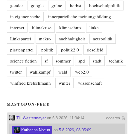
gender
google
grüne
herbst
hochschulpolitik
in eigener sache
innerparteiliche meinungsbildung
internet
klimakrise
klimaschutz
linke
Linkspartei
makro
nachhaltigkeit
netzpolitik
piratenpartei
politik
politik2.0
rieselfeld
science fiction
sf
sommer
spd
stadt
technik
twitter
wahlkampf
wald
web2.0
winfried kretschmann
winter
wissenschaft
MASTODON-FEED
Till Westermayer
on 6.8.2026, 11:34:14
boosted 🚀
Katharina Nocun
on
5.8.2026, 08:05:09