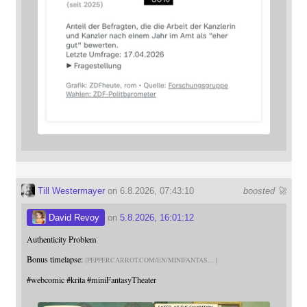
Till Westermayer
on 6.8.2026, 07:43:10
boosted 🚀
David Revoy
on
5.8.2026, 16:01:12
Authenticity Problem
Bonus timelapse:
PEPPERCARROT.COM/EN/MINIFANTAS
#
webcomic
#
krita
#
miniFantasyTheater