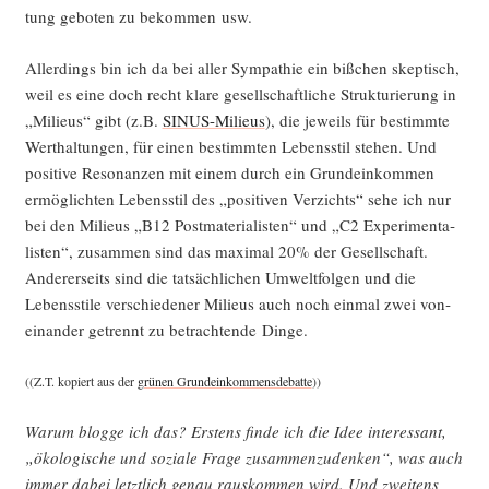
tung gebo­ten zu bekom­men usw.
Aller­dings bin ich da bei aller Sym­pa­thie ein biß­chen skep­tisch,
weil es eine doch recht kla­re gesell­schaft­li­che Struk­tu­rie­rung in
„Milieus“ gibt (z.B.
SINUS-Milieus
), die jeweils für bestimm­te
Wert­hal­tun­gen, für einen bestimm­ten Lebens­stil ste­hen. Und
posi­ti­ve Reso­nan­zen mit einem durch ein Grund­ein­kom­men
ermög­lich­ten Lebens­stil des „posi­ti­ven Ver­zichts“ sehe ich nur
bei den Milieus „B12 Post­ma­te­ria­lis­ten“ und „C2 Expe­ri­men­ta­
lis­ten“, zusam­men sind das maxi­mal 20% der Gesell­schaft.
Ande­rer­seits sind die tat­säch­li­chen Umwelt­fol­gen und die
Lebens­sti­le ver­schie­de­ner Milieus auch noch ein­mal zwei von­
ein­an­der getrennt zu betrach­ten­de Dinge.
((Z.T. kopiert aus der
grü­nen Grund­ein­kom­mens­de­bat­te
))
War­um blog­ge ich das? Ers­tens fin­de ich die Idee inter­es­sant,
„öko­lo­gi­sche und sozia­le Fra­ge zusam­men­zu­den­ken“, was auch
immer dabei letzt­lich genau raus­kom­men wird. Und zwei­tens