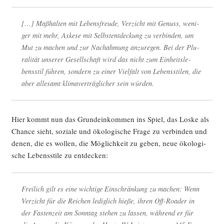
[…] Maß­hal­ten mit Lebens­freu­de, Ver­zicht mit Genuss, weni­
ger mit mehr, Aske­se mit Selbst­ent­de­ckung zu ver­bin­den, um
Mut zu machen und zur Nach­ah­mung anzu­re­gen. Bei der Plu­
ra­li­tät unse­rer Gesell­schaft wird das nicht zum Ein­heits­le­
bens­stil füh­ren, son­dern zu einer Viel­falt von Lebens­sti­len, die
aber alle­samt kli­ma­ver­träg­li­cher sein würden.
Hier kommt nun das Grund­ein­kom­men ins Spiel, das Los­ke als
Chan­ce sieht, sozia­le und öko­lo­gi­sche Fra­ge zu ver­bin­den und
denen, die es wol­len, die Mög­lich­keit zu geben, neue öko­lo­gi­
sche Lebens­sti­le zu entdecken:
Frei­lich gilt es eine wich­ti­ge Ein­schrän­kung zu machen: Wenn
Ver­zicht für die Rei­chen ledig­lich hie­ße, ihren Off-Roa­der in
der Fas­ten­zeit am Sonn­tag ste­hen zu las­sen, wäh­rend er für