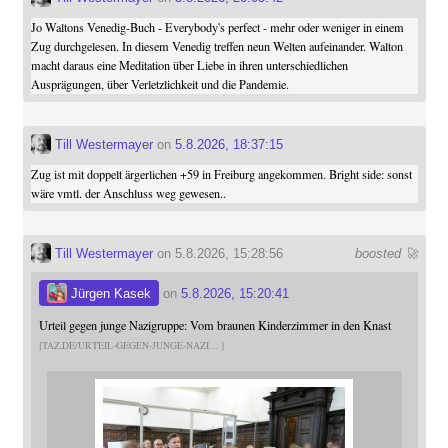
Jo Waltons Venedig-Buch - Everybody's perfect - mehr oder weniger in einem
Zug durchgelesen. In diesem Venedig treffen neun Welten aufeinander. Walton
macht daraus eine Meditation über Liebe in ihren unterschiedlichen
Ausprägungen, über Verletzlichkeit und die Pandemie.
Till Westermayer
on
5.8.2026, 18:37:15
Zug ist mit doppelt ärgerlichen +59 in Freiburg angekommen. Bright side: sonst
wäre vmtl. der Anschluss weg gewesen..
Till Westermayer
on 5.8.2026, 15:28:56
boosted 🚀
Jürgen Kasek
on
5.8.2026, 15:20:41
Urteil gegen junge Nazigruppe: Vom braunen Kinderzimmer in den Knast
TAZ.DE/URTEIL-GEGEN-JUNGE-NAZI