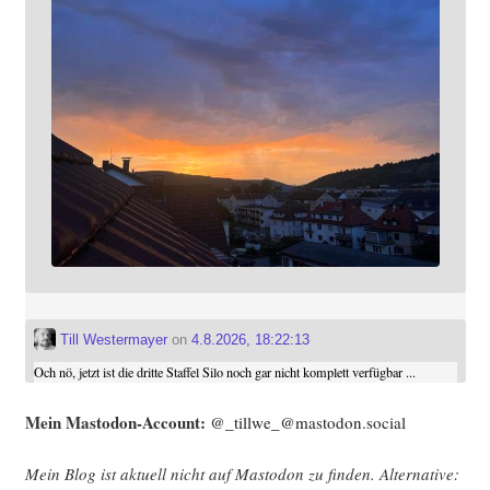
Till Westermayer
on
4.8.2026, 18:22:13
Och nö, jetzt ist die dritte Staffel Silo noch gar nicht komplett verfügbar ...
Mein Mast­o­don-Account:
@_tillwe_@mastodon.social
Mein Blog ist aktu­ell nicht auf Mast­o­don zu fin­den. Alter­na­ti­ve: