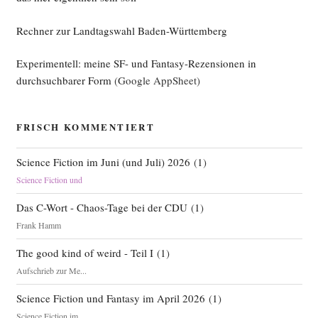
Rechner zur Landtagswahl Baden-Württemberg
Experimentell: meine SF- und Fantasy-Rezensionen in
durchsuchbarer Form
(Google AppSheet)
FRISCH KOMMENTIERT
Science Fiction im Juni (und Juli) 2026
(
1
)
Science Fiction und
Das C-Wort - Chaos-Tage bei der CDU
(
1
)
Frank Hamm
The good kind of weird - Teil I
(
1
)
Aufschrieb zur Me...
Science Fiction und Fantasy im April 2026
(
1
)
Science Fiction im