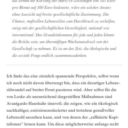
die Armen die Kür­zung der Hartz-IV-Leis­tun­gen von 345 Euro
pro Monat auf 300 Euro bedeu­te­te, wäre ein sol­cher Ansatz
ohne Aus­sicht auf brei­te gesell­schaft­li­che Zustim­mung. Die
Chan­ce, maß­vol­len Lebens­sti­len zum Durch­bruch zu ver­hel­fen,
steigt mit der gesell­schaft­li­chen Gerech­tig­keit, natio­nal wie
inter­na­tio­nal. Das Grund­ein­kom­men für jede und jeden könn­te
die Brü­cke sein, um über­mä­ßi­gen Wachs­tums­druck von der
Gesell­schaft zu neh­men. Es ist an der Zeit, die öko­lo­gi­sche und
die sozia­le Fra­ge end­lich zusammenzudenken.
Ich fin­de das eine ziem­lich span­nen­de Per­spek­ti­ve, selbst wenn
ich noch nicht davon über­zeugt bin, dass ein der­ar­ti­ger Lebens­
stil­wan­del auf brei­ter Front pas­sie­ren wird. Aber selbst für die
von Los­ke als unzu­rei­chend dar­ge­stell­ten Maß­nah­men sind
Avant­gar­de-Haus­hal­te sinn­voll, die zei­gen, wie ein öko­lo­gisch
nach­hal­ti­ger, emis­si­ons­re­du­zier­ter und trotz­dem genuß­vol­ler
Lebens­stil aus­se­hen kann, und von denen der „raf­fi­nier­te Kapi­
ta­lis­mus“ ler­nen kann. Um die­se mög­li­cher­wei­se anfangs recht