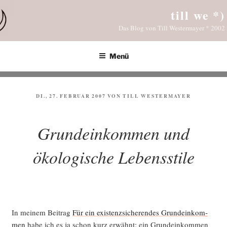
Zum
till we *)
Inhalt
Das Blog von Till Westermayer * 2002
springen
Menü
VERÖFFENTLICHT
DI., 27. FEBRUAR 2007
VON
TILL WESTERMAYER
AM
Grundeinkommen und
ökologische Lebensstile
In mei­nem Bei­trag
Für ein exis­tenz­si­che­ren­des Grund­ein­kom­
men
habe ich es ja schon kurz erwähnt: ein Grund­ein­kom­men