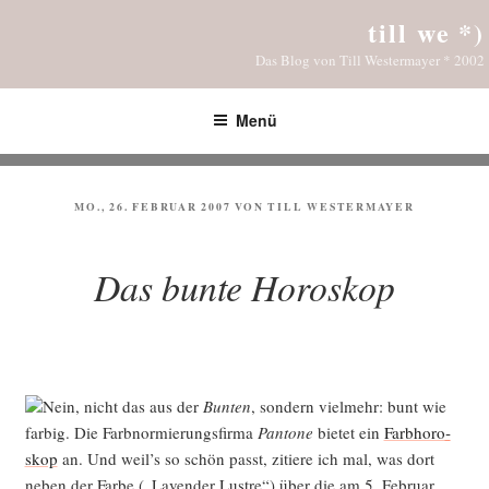
Zum
till we *)
Inhalt
Das Blog von Till Westermayer * 2002
springen
Menü
VERÖFFENTLICHT
MO., 26. FEBRUAR 2007
VON
TILL WESTERMAYER
AM
Das bunte Horoskop
Nein, nicht das aus der
Bun­ten
, son­dern viel­mehr: bunt wie
far­big. Die Farb­nor­mie­rungs­fir­ma
Pan­to­ne
bie­tet ein
Farb­ho­ro­
skop
an. Und weil’s so schön passt, zitie­re ich mal, was dort
neben der Far­be („Laven­der Lust­re“) über die am 5. Febru­ar