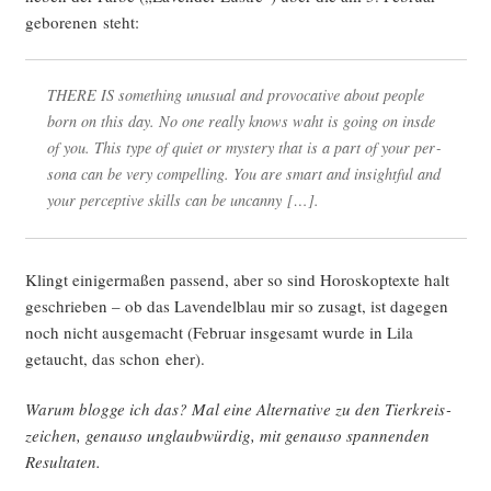
gebo­re­nen steht:
THERE IS some­thing unu­su­al and pro­vo­ca­ti­ve about peo­p­le
born on this day. No one real­ly knows waht is going on ins­de
of you. This type of quiet or mys­tery that is a part of your per­
so­na can be very com­pel­ling. You are smart and insightful and
your per­cep­ti­ve skills can be uncanny […].
Klingt eini­ger­ma­ßen pas­send, aber so sind Horo­sko­p­tex­te halt
geschrie­ben – ob das Laven­del­blau mir so zusagt, ist dage­gen
noch nicht aus­ge­macht (Febru­ar ins­ge­samt wur­de in Lila
getaucht, das schon eher).
War­um blog­ge ich das? Mal eine Alter­na­ti­ve zu den Tier­kreis­
zei­chen, genau­so unglaub­wür­dig, mit genau­so span­nen­den
Resultaten.