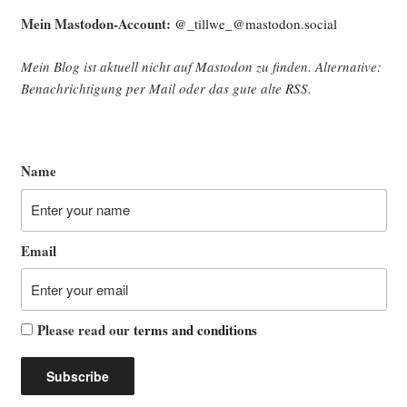
Mein Mast­o­don-Account:
@_tillwe_@mastodon.social
Mein Blog ist aktu­ell nicht auf Mast­o­don zu fin­den. Alter­na­ti­ve:
Benach­rich­ti­gung per Mail oder das gute alte
RSS
.
Name
Email
Please read our
terms and conditions