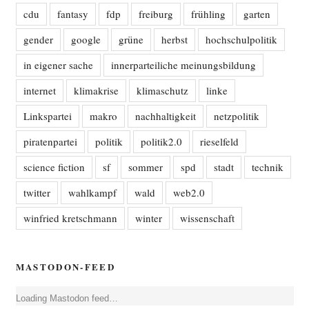
cdu
fantasy
fdp
freiburg
frühling
garten
gender
google
grüne
herbst
hochschulpolitik
in eigener sache
innerparteiliche meinungsbildung
internet
klimakrise
klimaschutz
linke
Linkspartei
makro
nachhaltigkeit
netzpolitik
piratenpartei
politik
politik2.0
rieselfeld
science fiction
sf
sommer
spd
stadt
technik
twitter
wahlkampf
wald
web2.0
winfried kretschmann
winter
wissenschaft
MASTODON-FEED
Loa­ding Mast­o­don feed…