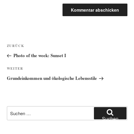
Beitragsnavigation
Vorheriger
ZURÜCK
Beitrag
Photo of the week: Sunset I
Nächster
WEITER
Beitrag
Grundeinkommen und ökologische Lebensstile
Suche
nach:
Suchen