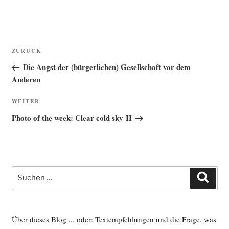
Beitragsnavigation
Vorheriger
ZURÜCK
Beitrag
Die Angst der (bürgerlichen) Gesellschaft vor dem
Anderen
Nächster
WEITER
Beitrag
Photo of the week: Clear cold sky II
Suche
Such
nach:
Über dieses Blog ... oder: Textempfehlungen und die Frage, was