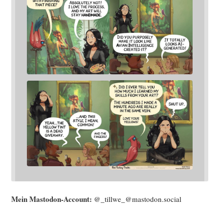
Mein Mast­o­don-Account:
@_tillwe_@mastodon.social