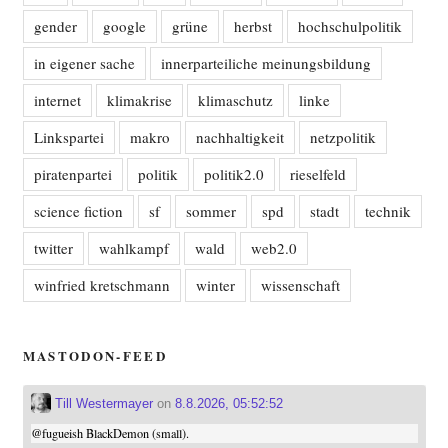
gender
google
grüne
herbst
hochschulpolitik
in eigener sache
innerparteiliche meinungsbildung
internet
klimakrise
klimaschutz
linke
Linkspartei
makro
nachhaltigkeit
netzpolitik
piratenpartei
politik
politik2.0
rieselfeld
science fiction
sf
sommer
spd
stadt
technik
twitter
wahlkampf
wald
web2.0
winfried kretschmann
winter
wissenschaft
MASTODON-FEED
Till Westermayer
on
8.8.2026, 05:52:52
@
fugueish
BlackDemon (small).