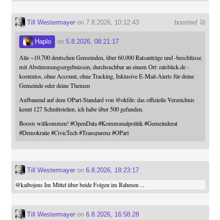
Till Westermayer
on 7.8.2026, 10:12:43
boosted 🚀
Haplo
on
5.8.2026, 08:21:17
Alle ~10.700 deutschen Gemeinden, über 60.000 Ratsanträge und -beschlüsse
mit Abstimmungsergebnissen, durchsuchbar an einem Ort: ratsblick.de -
kostenlos, ohne Account, ohne Tracking, Inklusive E-Mail-Alerts für deine
Gemeinde oder deine Themen
Aufbauend auf dem OParl-Standard von
@
okfde
: das offizielle Verzeichnis
kennt 127 Schnittstellen, ich habe über 500 gefunden.
Boosts willkommen!
#
OpenData
#
Kommunalpolitik
#
Gemeinderat
#
Demokratie
#
CivicTech
#
Transparenz
#
OParl
Till Westermayer
on
6.8.2026, 18:23:17
@
kaibojens
Im Mittel über beide Folgen im Rahmen ...
Till Westermayer
on
6.8.2026, 16:58:28