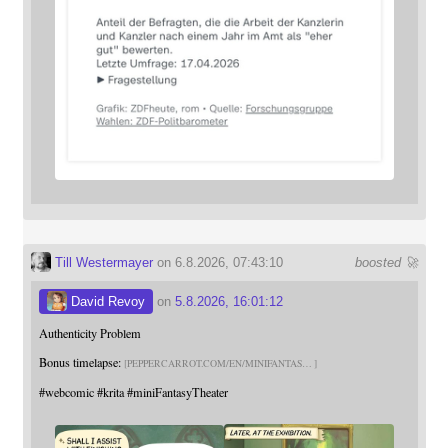
Till Westermayer
on 6.8.2026, 07:43:10
boosted 🚀
David Revoy
on
5.8.2026, 16:01:12
Authenticity Problem
Bonus timelapse:
PEPPERCARROT.COM/EN/MINIFANTAS
#
webcomic
#
krita
#
miniFantasyTheater