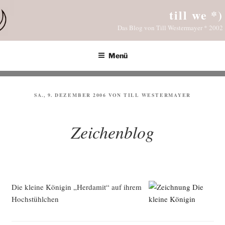
Zum
till we *)
Inhalt
Das Blog von Till Westermayer * 2002
springen
Menü
VERÖFFENTLICHT
SA., 9. DEZEMBER 2006
VON
TILL WESTERMAYER
AM
Zeichenblog
Die klei­ne Köni­gin „Her­da­mit“ auf ihrem
Hochstühlchen