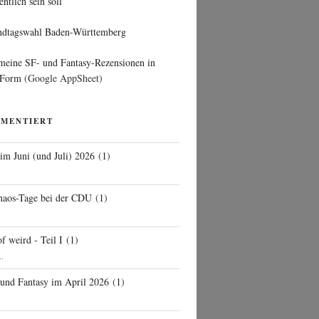
entlich sein soll
ndtagswahl Baden-Württemberg
 meine SF- und Fantasy-Rezensionen in
 Form
(Google AppSheet)
MMENTIERT
 im Juni (und Juli) 2026
(
1
)
d
haos-Tage bei der CDU
(
1
)
f weird - Teil I
(
1
)
..
 und Fantasy im April 2026
(
1
)