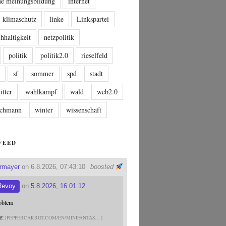
che meinungsbildung
internet
klimaschutz
linke
Linkspartei
hhaltigkeit
netzpolitik
politik
politik2.0
rieselfeld
n
sf
sommer
spd
stadt
itter
wahlkampf
wald
web2.0
tschmann
winter
wissenschaft
FEED
ermayer
on 6.8.2026, 07:43:10
boosted
Revoy
on
5.8.2026, 16:01:12
roblem
e:
PEPPERCARROT.COM/EN/MINIFANTAS