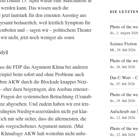
em Datum 15. April wur­de eine Maschi­ne­rie in
t wer­den kann. Das wis­sen auch die
DIE LETZTE
etzt laut­stark für den erneu­ten Aus­stieg aus
ge­samt bedau­er­lich, weil letzt­lich Sym­ptom für
Photo of the we
ym­bo­len und – sagen wir – poli­ti­schem Thea­ter
So., 2. August 202
n wir nicht, jetzt noch weni­ger als sonst.
Science Fiction
Mi., 29. Juli 2026
Photo of the we
ass die FDP das Argu­ment Kli­ma bei ande­ren
So., 26. Juli 2026
ei­spiel beim sofort und ohne Pro­ble­me auch
Das C‑Wort – C
, haben AKW durch die Blo­cka­de knap­per Netz­
Sa., 25. Juli 2026
bar – eher dazu bei­getra­gen, den Aus­bau erneu­er­
Photo of the we
 Fra­gen der sys­te­mi­schen Betrach­tung (Uran­ab­
So., 19. Juli 2026
anz abge­se­hen. Und zudem haben wir erst letz­
ing­ten Nied­rig­was­ser­stän­den nicht gut klar­
Aufschrieb zur
So., 12. Juli 2026
ich mir sehr sicher, dass die aller­meis­ten, die
 als vor­ge­scho­be­nes Argu­ment nut­zen. (Mal
Photo of the w
 Kli­ma­fra­ge AKW halt wei­ter­hin nicht unbe­
So., 12. Juli 2026