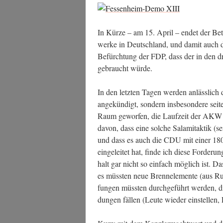
In Kür­ze – am 15. April – endet der Betri
wer­ke in Deutsch­land, und damit auch di
Befürch­tung der FDP, dass der in den dr
gebraucht würde.
In den letz­ten Tagen wer­den anläss­lich 
ange­kün­digt, son­dern ins­be­son­de­re s
Raum gewor­fen, die Lauf­zeit der AKW d
davon, dass eine sol­che Sala­mi­tak­tik (se
und dass es auch die CDU mit einer 18
ein­ge­lei­tet hat, fin­de ich die­se For­de
halt gar nicht so ein­fach mög­lich ist. Da
es müss­ten neue Brenn­ele­men­te (aus Rus
fun­gen müss­ten durch­ge­führt wer­den, die
dun­gen fäl­len (Leu­te wie­der ein­stel­l