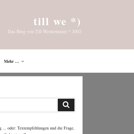
till we *)
Das Blog von Till Westermayer * 2002
Mehr …
Suchen
g ... oder: Textempfehlungen und die Frage,