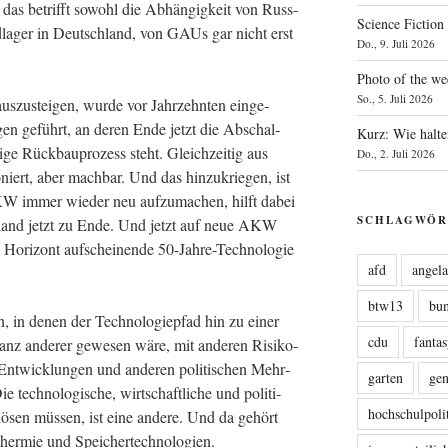
nd; das betrifft sowohl die Abhän­gig­keit von Russ­
Science Fiction
d­la­ger in Deutsch­land, von GAUs gar nicht erst
Do., 9. Juli 2026
Photo of the we
So., 5. Juli 2026
s­zu­stei­gen, wur­de vor Jahr­zehn­ten ein­ge­
­gen geführt, an deren Ende jetzt die Abschal­
Kurz: Wie halte
ge Rück­bau­pro­zess steht. Gleich­zei­tig aus
Do., 2. Juli 2026
­niert, aber mach­bar. Und das hin­zu­krie­gen, ist
KW immer wie­der neu auf­zu­ma­chen, hilft dabei
SCHLAGWÖR
h­land jetzt zu Ende. Und jetzt auf neue AKW
Hori­zont auf­schei­nen­de 50-Jah­re-Tech­no­lo­gie
afd
angel
btw13
bu
len, in denen der Tech­no­lo­gie­pfad hin zu einer
cdu
fanta
n ganz ande­rer gewe­sen wäre, mit ande­ren Risi­ko­
 Ent­wick­lun­gen und ande­ren poli­ti­schen Mehr­
garten
ge
ie tech­no­lo­gi­sche, wirt­schaft­li­che und poli­ti­
hochschulpoli
se lösen müs­sen, ist eine ande­re. Und da gehört
­ther­mie und Speichertechnologien.