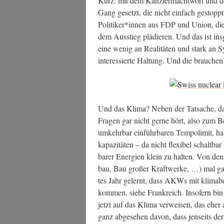
Kurz: mit dem Kanz­ler­macht­wort und d
Gang gesetzt, die nicht ein­fach gestopp
Politiker*innen aus FDP und Uni­on, die j
dem Aus­stieg plä­die­ren. Und das ist ins­
eine wenig an Rea­li­tä­ten und stark an S
inter­es­sier­te Hal­tung. Und die brau­che
Und das Kli­ma? Neben der Tat­sa­che, d
Fra­gen gar nicht ger­ne hört, also zum B
umkehr­bar ein­führ­ba­ren Tem­po­li­mit
ka­pa­zi­tä­ten – da nicht fle­xi­bel schalt­
ba­rer Ener­gien klein zu hal­ten. Von den
bau, Bau gro­ßer Kraft­wer­ke, …) mal g
tes Jahr gelernt, dass AKWs mit kli­ma­be­d
kom­men, sie­he Frank­reich. Inso­fern bin 
jetzt auf das Kli­ma ver­wei­sen, das eher
ganz abge­se­hen davon, dass jen­seits der