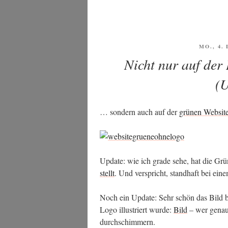
VERÖFF
MO., 4.
AM
Nicht nur auf der
(U
… son­dern auch auf der
grü­nen Web­sit
Update: wie ich gra­de sehe, hat die G
stellt
. Und ver­spricht, stand­haft bei ein
Noch ein Update: Sehr schön das Bild be
Logo illus­triert wur­de:
Bild
– wer genau 
durchschimmern.