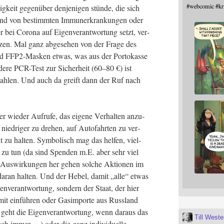
#
webcomic
#
kr
sig­keit gegen­über den­je­ni­gen stün­de, die sich
grund von bestimm­ten Immun­erkran­kun­gen oder
r bei Coro­na auf Eigen­ver­ant­wor­tung setzt, ver­
t­zen. Mal ganz abge­se­hen von der Fra­ge des
ind FFP2-Mas­ken etwas, was aus der Por­to­kas­se
e­re PCR-Test zur Sicher­heit (60–80 €) ist
zah­len. Und auch da greift dann der Ruf nach
 wie­der Auf­ru­fe, das eige­ne Ver­hal­ten anzu­
nied­ri­ger zu dre­hen, auf Auto­fahr­ten zu ver­
mit zu hal­ten. Sym­bo­lisch mag das hel­fen, viel­
s zu tun (da sind Spen­den m.E. aber sehr viel
en Aus­wir­kun­gen her gehen sol­che Aktio­nen im
 dar­an hal­ten. Und der Hebel, damit „alle“ etwas
­ver­ant­wor­tung, son­dern der Staat, der hier
it ein­füh­ren oder Gasim­por­te aus Russ­land
 geht die Eigen­ver­ant­wor­tung, wenn dar­aus das
Till West
ch immer …) oder die ganz indi­vi­du­el­le