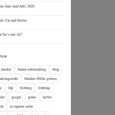
 im Juni (und Juli) 2026
ek: Cat and berries
n Sie’s mit AI?
TER
a merkel
baden-württemberg
blog
ndestagswahl
bündnis 90/die grünen
sy
fdp
freiburg
frühling
nder
google
grüne
herbst
tik
in eigener sache