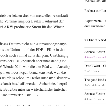
was das hier eig
Rechner zur La
eb der letz­ten drei kom­mer­zi­el­len Atom­kraft­
Experimentell:
e Ver­län­ge­rung der Lauf­zeit auf­grund der
durchsuchbarer
ei AKW pro­du­zier­te Strom für den Win­ter
FRISCH KO
die­ses Datums nicht nur Atom­aus­stiegs­par­tys
ei­tens der Uni­on – und der FDP – Plä­ne in den
Science Fiction
och noch ein­mal zu ver­län­gern. Unab­hän­gig
Science Fiction un
i­tens der FDP) poli­tisch eher unan­stän­dig ist,
Das C-Wort - C
0°-Wende 2011 war, die den Pfad zum Aus­stieg
Frank Hamm
­run­gen auch des­we­gen bemer­kens­wert, weil das
s wur­de ja schon im Herbst inten­siv dis­ku­tiert –
The good kind o
s­land) beschafft wer­den, Sicher­heits­über­prü­
Aufschrieb zur Me.
 Betrei­ber müss­ten wirt­schaft­li­che Ent­schei­
Science Fiction
en, Plä­ne umwer­fen usw. …).
Science Fiction im