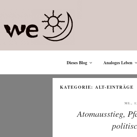
Zum
Inhalt
springen
Dieses Blog
Analoges Leben
KATEGORIE:
ALT-EINTRÄGE
VERÖ
MI., 1
AM
Atomausstieg, Pf
politis