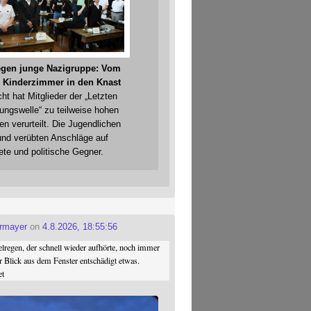
gegen junge Nazigruppe: Vom
 Kinderzimmer in den Knast
cht hat Mitglieder der „Letzten
gungswelle“ zu teilweise hohen
en verurteilt. Die Jugendlichen
und verübten Anschläge auf
ete und politische Gegner.
ermayer
on
4.8.2026, 18:55:56
regen, der schnell wieder aufhörte, noch immer
r Blick aus dem Fenster entschädigt etwas.
et