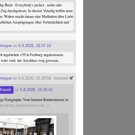
ig-Buch - Everybody's perfect - mehr oder
 Zug durchgelesen. In diesem Venedig treffen neun
er. Walton macht daraus eine Meditation über Liebe
iedlichen Ausprägungen, über Verletzlichkeit und
ermayer
on
5.8.2026, 18:37:15
elt ärgerlichen +59 in Freiburg angekommen.
st wäre vmtl. der Anschluss weg gewesen..
ermayer
on 5.8.2026, 15:28:56
boosted
 Kasek
on
5.8.2026, 15:20:41
unge Nazigruppe: Vom braunen Kinderzimmer in
.DE/URTEIL-GEGEN-JUNGE-NAZI