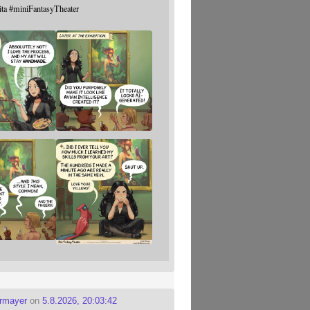
ita
#
miniFantasyTheater
ermayer
on
5.8.2026, 20:03:42