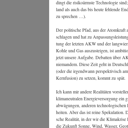
dingt die risi­ko­ärms­te Tech­no­lo­gie si
land als auch das bis heu­te feh­len­de En
zu sprechen …).
Der poli­ti­sche Pfad, aus der Atom­kraft au
schla­gen und hat zu Anpas­sungs­leis­tun
tung der letz­ten AKW und der lang­wie­ri­
Koh­le und Gas aus­zu­stei­gen, ist ambi­tio
jetzt unse­re Auf­ga­be. Debat­ten über A
nie­man­dem. Die­se Zeit geht in Deutsc
(oder die irgend­wann per­spek­ti­visch am 
Kern­fu­si­on) zu set­zen, kommt zu spät.
Ich kann mir ande­re Rea­li­tä­ten vor­stel­
kli­ma­neu­tra­len Ener­gie­ver­sor­gung ei
ab­wä­gun­gen, ande­ren tech­no­lo­gi­schen
hei­ten. Aber das ist rei­ne Spe­ku­la­ti­on. D
sche Rea­li­tät, in der wir die Kli­ma­kri­
die Zukunft Son­ne, Wind, Was­ser, Geo