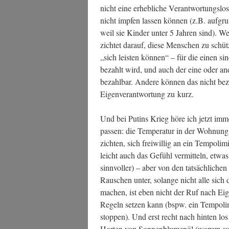
nicht eine erheb­li­che Ver­ant­wor­tungs­lo­
nicht imp­fen las­sen kön­nen (z.B. auf­
weil sie Kin­der unter 5 Jah­ren sind). We
zich­tet dar­auf, die­se Men­schen zu schü
„sich leis­ten kön­nen“ – für die einen s
bezahlt wird, und auch der eine oder and
bezahl­bar. Ande­re kön­nen das nicht be
Eigen­ver­ant­wor­tung zu kurz.
Und bei Putins Krieg höre ich jetzt immer
pas­sen: die Tem­pe­ra­tur in der Woh­nung 
zich­ten, sich frei­wil­lig an ein Tem­po­li­
leicht auch das Gefühl ver­mit­teln, etwa
sinn­vol­ler) – aber von den tat­säch­li­ch
Rau­schen unter, solan­ge nicht alle sich
machen, ist eben nicht der Ruf nach Eigen
Regeln set­zen kann (bspw. ein Tem­po­li­m
stop­pen). Und erst recht nach hin­ten los
Hor­ten von Son­nen­blu­men­öl (war­um au