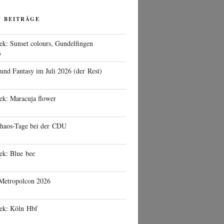
N BEITRÄGE
ek: Sunset colours, Gundelfingen
6
 und Fantasy im Juli 2026 (der Rest)
ek: Maracuja flower
haos-Tage bei der CDU
ek: Blue bee
 Metropolcon 2026
eek: Köln Hbf