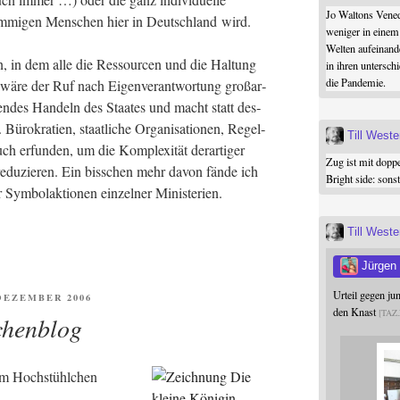
Jo Waltons Vened
täm­mi­gen Men­schen hier in Deutsch­land wird.
weniger in einem
Welten aufeinand
n, in dem alle die Res­sour­cen und die Hal­tung
in ihren untersch
die Pandemie.
en, wäre der Ruf nach Eigen­ver­ant­wor­tung groß­ar­
h­len­des Han­deln des Staa­tes und macht statt des­
Büro­kra­tien, staat­li­che Orga­ni­sa­tio­nen, Regel­
Till West
h erfun­den, um die Kom­ple­xi­tät der­ar­ti­ger
Zug ist mit dopp
 redu­zie­ren. Ein biss­chen mehr davon fän­de ich
Bright side: son
er Sym­bo­lak­tio­nen ein­zel­ner Ministerien.
Till West
Jürgen
Urteil gegen j
ENTLICHT
 DEZEMBER 2006
den Knast
TAZ
chenblog
hrem Hochstühlchen