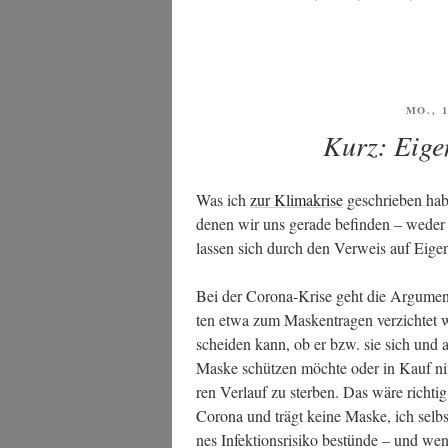
VERÖ
MO., 
AM
Kurz: Eige
Was ich
zur Kli­ma­kri­se
geschrie­ben habe
denen wir uns gera­de befin­den – weder
las­sen sich durch den Ver­weis auf Eigen
Bei der Coro­na-Kri­se geht die Argu­men­ta
ten etwa zum Mas­ken­tra­gen ver­zich­tet 
schei­den kann, ob er bzw. sie sich und 
Mas­ke schüt­zen möch­te oder in Kauf n
ren Ver­lauf zu ster­ben. Das wäre rich­tig
Coro­na und trägt kei­ne Mas­ke, ich selbs
nes Infek­ti­ons­ri­si­ko bestün­de – und we