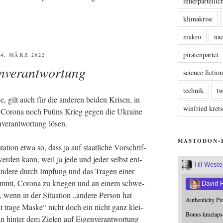
innerparteili
klimakrise
makro
nac
piratenpartei
FFENTLICHT
14. MÄRZ 2022
nverantwortung
science fictio
technik
tw
, gilt auch für die ande­ren bei­den Kri­sen, in
winfried kre
 Coro­na noch Putins Krieg gegen die Ukrai­ne
­ver­ant­wor­tung lösen.
MASTODON-
­ti­on etwa so, dass ja auf staat­li­che Vor­schrif­
wer­den kann, weil ja jede und jeder selbst ent­
Till West
ande­re durch Imp­fung und das Tra­gen einer
immt, Coro­na zu krie­gen und an einem schwe­
David 
, wenn in der Situa­ti­on „ande­re Per­son hat
Authenticity P
t tra­ge Mas­ke“ nicht doch ein nicht ganz klei­
Bonus timelaps
nn hin­ter dem Zie­len auf Eigen­ver­ant­wor­tung