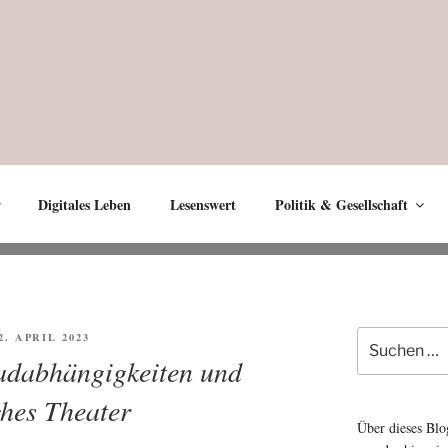
Digitales Leben
Lesenswert
Politik & Gesellschaft
Suche
FFENTLICHT
2. APRIL 2023
nach:
adabhängigkeiten und
ches Theater
Über dieses Blo