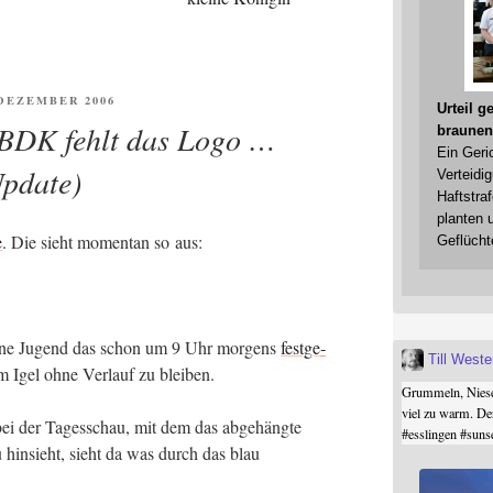
ENTLICHT
 DEZEMBER 2006
Urteil 
 BDK fehlt das Logo …
braunen
Ein Geri
pdate)
Verteidi
Haftstraf
planten 
e
. Die sieht momen­tan so aus:
Geflücht
rü­ne Jugend das schon um 9 Uhr mor­gens
fest­ge­
Till West
em Igel ohne Ver­lauf zu bleiben.
Grummeln, Niesel
viel zu warm. De
i der Tages­schau, mit dem das abge­häng­te
#
esslingen
#
suns
hin­sieht, sieht da was durch das blau