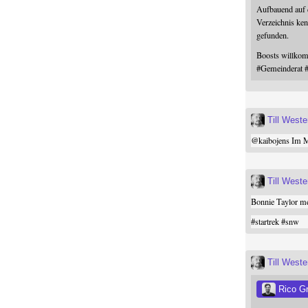
Aufbauend auf
Verzeichnis ken
gefunden.
Boosts willk
#
Gemeinderat
Till West
@
kaibojens
Im Mi
Till West
Bonnie Taylor me
#
startrek
#
snw
Till West
Rico G