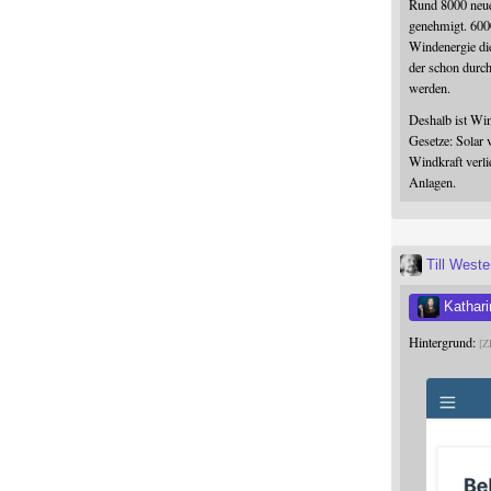
Rund 8000 neue
genehmigt. 600
Windenergie die
der schon durc
werden.
Deshalb ist Win
Gesetze: Solar 
Windkraft verli
Anlagen.
Till West
Kathari
Hintergrund:
Z