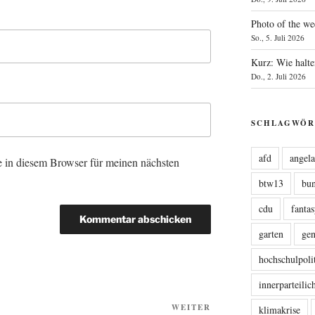
Photo of the we
So., 5. Juli 2026
Kurz: Wie halte
Do., 2. Juli 2026
SCHLAGWÖR
afd
angel
 in diesem Browser für meinen nächsten
btw13
bu
cdu
fanta
garten
ge
hochschulpoli
innerparteili
Nächster
WEITER
klimakrise