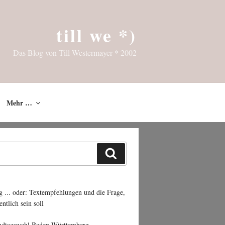
till we *)
Das Blog von Till Westermayer * 2002
Mehr …
Suchen
g ... oder: Textempfehlungen und die Frage,
entlich sein soll
ndtagswahl Baden-Württemberg