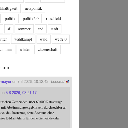
hhaltigkeit
netzpolitik
politik
politik2.0
rieselfeld
n
sf
sommer
spd
stadt
itter
wahlkampf
wald
web2.0
tschmann
winter
wissenschaft
FEED
ermayer
on 7.8.2026, 10:12:43
boosted
on
5.8.2026, 08:21:17
eutschen Gemeinden, über 60.000 Ratsanträge
e mit Abstimmungsergebnissen, durchsuchbar an
blick.de - kostenlos, ohne Account, ohne
sive E-Mail-Alerts für deine Gemeinde oder