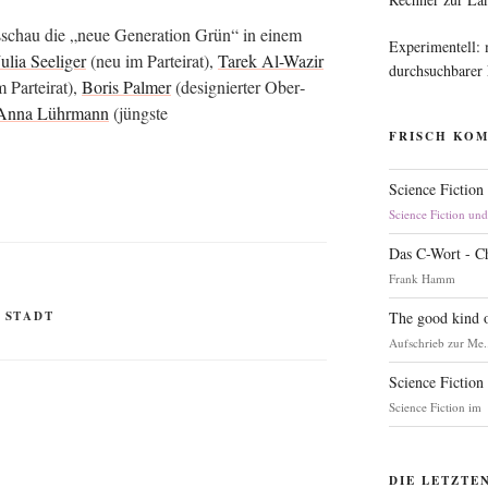
ges­schau die „neue Gene­ra­ti­on Grün“ in einem
Experimentell:
Julia See­li­ger
(neu im Par­tei­rat),
Tarek Al-Wazir
durchsuchbarer
m Par­tei­rat),
Boris Pal­mer
(desi­gnier­ter Ober­
Anna Lühr­mann
(jüngs­te
FRISCH KO
Science Fiction
Science Fiction un
Das C-Wort - C
Frank Hamm
,
STADT
The good kind o
Aufschrieb zur Me.
Science Fiction
Science Fiction im
DIE LETZTE