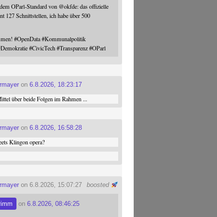
 dem OParl-Standard von
@
okfde
: das offizielle
nt 127 Schnittstellen, ich habe über 500
ommen!
#
OpenData
#
Kommunalpolitik
#
Demokratie
#
CivicTech
#
Transparenz
#
OParl
ermayer
on
6.8.2026, 18:23:17
ttel über beide Folgen im Rahmen ...
ermayer
on
6.8.2026, 16:58:28
ets Klingon opera?
ermayer
on 6.8.2026, 15:07:27
boosted
rimm
on
6.8.2026, 08:46:25