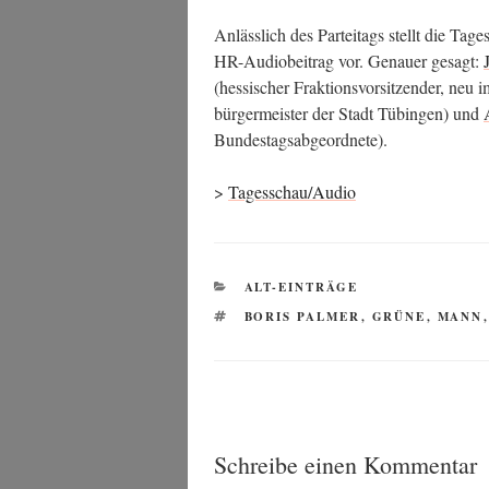
Anläss­lich des Par­tei­tags stellt die Ta
HR-Audio­bei­trag vor. Genau­er gesagt:
(hes­si­scher Frak­ti­ons­vor­sit­zen­der, neu i
bür­ger­meis­ter der Stadt Tübin­gen) und
Bundestagsabgeordnete).
>
Tagesschau/Audio
KATEGORIEN
ALT-EINTRÄGE
SCHLAGWÖRTER
BORIS PALMER
,
GRÜNE
,
MANN
Schreibe einen Kommentar