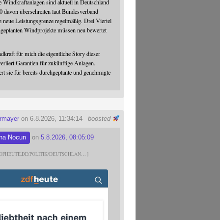
 Windkraftanlagen sind aktuell in Deutschland
0 davon überschreiten laut Bundesverband
 neue Leistungsgrenze regelmäßig. Drei Viertel
hgeplanten Windprojekte müssen neu bewertet
dkraft für mich die eigentliche Story dieser
verliert Garantien für zukünftige Anlagen.
ert sie für bereits durchgeplante und genehmigte
ermayer
on 6.8.2026, 11:34:14
boosted
na Nocun
on
5.8.2026, 08:05:09
DFHEUTE.DE/POLITIK/DEUTSCHLAN