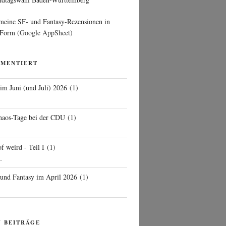
 meine SF- und Fantasy-Rezensionen in
 Form
(Google AppSheet)
MMENTIERT
 im Juni (und Juli) 2026
(
1
)
d
haos-Tage bei der CDU
(
1
)
f weird - Teil I
(
1
)
..
 und Fantasy im April 2026
(
1
)
N BEITRÄGE