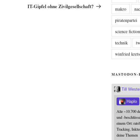
Beitrag
IT-Gipfel ohne Zivilgesellschaft?
makro
nac
piratenpartei
science fictio
technik
tw
winfried kre
MASTODON-
Till West
Haplo
Alle ~10.700 d
und -beschlüss
einem Ort: rats
Tracking, Inklu
deine Themen