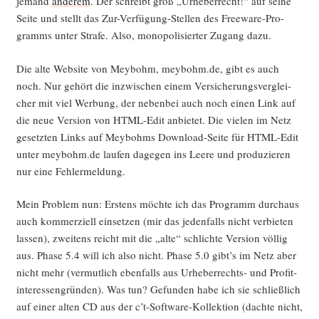
jemand
ande­rem
. Der schreibt groß „Urhe­ber­recht!“ auf sei­ne
Sei­te und stellt das Zur-Ver­fü­gung-Stel­len des Free­ware-Pro­
gramms unter Stra­fe. Also, mono­po­li­sier­ter Zugang dazu.
Die alte Web­site von Mey­bohm, meybohm.de, gibt es auch
noch. Nur gehört die inzwi­schen einem Ver­si­che­rungs­ver­glei­
cher mit viel Wer­bung, der neben­bei auch noch einen Link auf
die neue Ver­si­on von HTML-Edit anbie­tet. Die vie­len im Netz
gesetz­ten Links auf Mey­bohms Down­load-Sei­te für HTML-Edit
unter meybohm.de lau­fen dage­gen ins Lee­re und pro­du­zie­ren
nur eine Fehlermeldung.
Mein Pro­blem nun: Ers­tens möch­te ich das Pro­gramm durch­aus
auch kom­mer­zi­ell ein­set­zen (mir das jeden­falls nicht ver­bie­ten
las­sen), zwei­tens reicht mit die „alte“ schlich­te Ver­si­on völ­lig
aus. Pha­se 5.4 will ich also nicht. Pha­se 5.0 gibt’s im Netz aber
nicht mehr (ver­mut­lich eben­falls aus Urhe­ber­rechts- und Pro­fit­
in­ter­es­sen­grün­den). Was tun? Gefun­den habe ich sie schließ­lich
auf einer alten CD aus der c’t-Soft­ware-Kol­lek­ti­on (dach­te nicht,