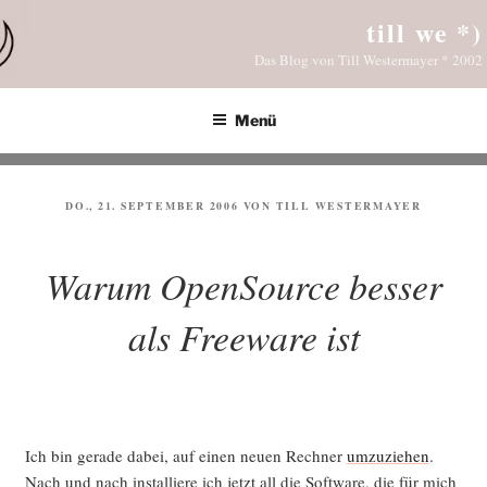
Zum
till we *)
Inhalt
Das Blog von Till Westermayer * 2002
springen
Menü
VERÖFFENTLICHT
DO., 21. SEPTEMBER 2006
VON
TILL WESTERMAYER
AM
Warum OpenSource besser
als Freeware ist
Ich bin gera­de dabei, auf einen neu­en Rech­ner
umzu­zie­hen
.
Nach und nach instal­lie­re ich jetzt all die Soft­ware, die für mich