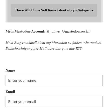
There Will Come Soft Rains (short story) - Wikipedia
Mein Mast­o­don-Account:
@_tillwe_@mastodon.social
Mein Blog ist aktu­ell nicht auf Mast­o­don zu fin­den. Alter­na­ti­ve:
Benach­rich­ti­gung per Mail oder das gute alte
RSS
.
Name
Email