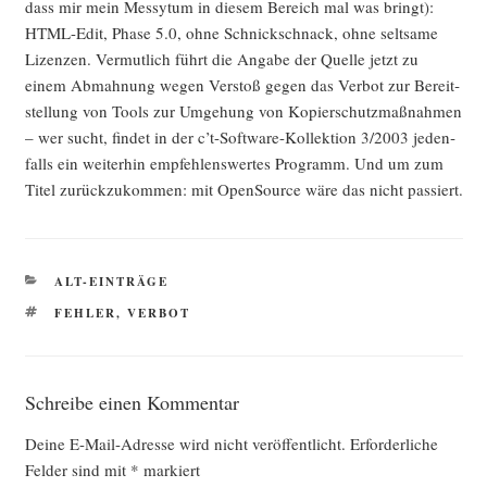
dass mir mein Mes­sy­tum in die­sem Bereich mal was bringt):
HTML-Edit, Pha­se 5.0, ohne Schnick­schnack, ohne selt­sa­me
Lizen­zen. Ver­mut­lich führt die Anga­be der Quel­le jetzt zu
einem Abmah­nung wegen Ver­stoß gegen das Ver­bot zur Bereit­
stel­lung von Tools zur Umge­hung von Kopier­schutz­maß­nah­men
– wer sucht, fin­det in der c’t-Soft­ware-Kol­lek­ti­on 3/2003 jeden­
falls ein wei­ter­hin emp­feh­lens­wer­tes Pro­gramm. Und um zum
Titel zurück­zu­kom­men: mit Open­So­ur­ce wäre das nicht passiert.
KATEGORIEN
ALT-EINTRÄGE
SCHLAGWÖRTER
FEHLER
,
VERBOT
Schreibe einen Kommentar
Deine E-Mail-Adresse wird nicht veröffentlicht.
Erforderliche
Felder sind mit
*
markiert