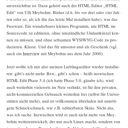
unver­zicht­bar ist. Dazu gehört auch der HTML-Edi­tor „HTML
Edit“ von Ulli Mey­bohm. Bis­her (d.h. bis vor drei oder vier Jah­
ren oder so, als ich ihn das letz­te Mal instal­liert habe), war das
Free­ware. Ein wun­der­ba­res klei­nes Pro­gramm, um HTML im
Source­code zu edi­tie­ren, ohne umständ­li­che Umlaut­kür­zel ken­
nen zu müs­sen, und ohne selt­sa­men WYSI­WYG-Code zu pro­
du­zie­ren. Klas­se. Und das für umsonst und als Geschenk (vgl.
auch ein
Inter­view
mit Mey­bohm aus dem Jahr 2000).
Jetzt woll­te ich mir also mei­nen Lieb­lings­edi­tor wie­der instal­lie­
ren: gibt’s nicht mehr. Bzw., gibt’s schon – heißt inzwi­schen
HTML Edit Pha­se 5.4 (ich hat­te Pha­se 5.0, glau­be ich), wird
auch wei­ter­hin vie­ler­orts im Netz ver­linkt, ist für den pri­va­ten,
nicht-kom­mer­zi­el­len Gebrauch wei­ter­hin frei (selbst für Uni­ver­
si­tä­ten nicht mehr), und ist voll­kom­men über­la­den mit unnö­ti­
gem Schnick­schnack, wie z.B. edi­tier­ba­ren Skins. Nicht das,
was ich suche. Inzwi­schen wird er auch nicht mehr von Mey­
bohm wei­ter­ent­wi­ckelt, der nur noch Linux macht, son­dern von