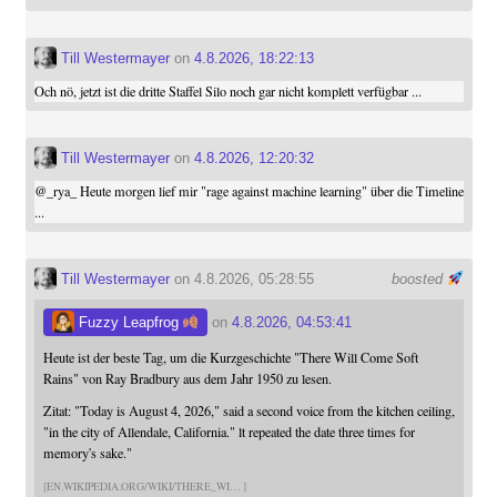
Till Westermayer
on
4.8.2026, 18:22:13
Och nö, jetzt ist die dritte Staffel Silo noch gar nicht komplett verfügbar ...
Till Westermayer
on
4.8.2026, 12:20:32
@
_rya_
Heute morgen lief mir "rage against machine learning" über die Timeline
...
Till Westermayer
on 4.8.2026, 05:28:55
boosted
Fuzzy Leapfrog
on
4.8.2026, 04:53:41
Heute ist der beste Tag, um die Kurzgeschichte "There Will Come Soft
Rains" von Ray Bradbury aus dem Jahr 1950 zu lesen.
Zitat: "Today is August 4, 2026," said a second voice from the kitchen ceiling,
"in the city of Allendale, California." lt repeated the date three times for
memory's sake."
EN.WIKIPEDIA.ORG/WIKI/THERE_WI