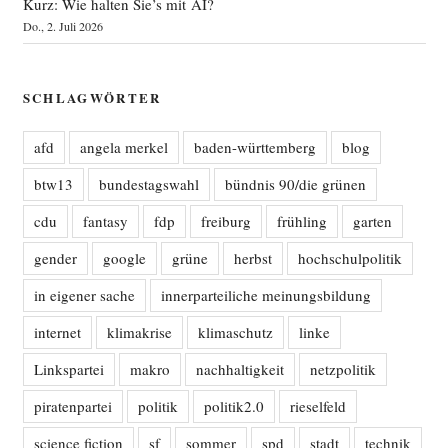
Kurz: Wie halten Sie’s mit AI?
Do., 2. Juli 2026
SCHLAGWÖRTER
afd
angela merkel
baden-württemberg
blog
btw13
bundestagswahl
bündnis 90/die grünen
cdu
fantasy
fdp
freiburg
frühling
garten
gender
google
grüne
herbst
hochschulpolitik
in eigener sache
innerparteiliche meinungsbildung
internet
klimakrise
klimaschutz
linke
Linkspartei
makro
nachhaltigkeit
netzpolitik
piratenpartei
politik
politik2.0
rieselfeld
science fiction
sf
sommer
spd
stadt
technik