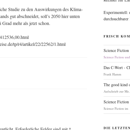
li­che Stu­die zu den Aus­wir­kun­gen des Kli­ma­
Experimentell:
ands gut abschnei­det, soll’s 2050 hier unten
durchsuchbarer
i Grad mehr als jetzt schon.
,412536,00.html
FRISCH KO
eise.de/tp/r4/artikel/22/22562/1.html
Science Fiction
Science Fiction un
Das C-Wort - C
Frank Hamm
The good kind o
Aufschrieb zur Me.
Science Fiction
Science Fiction im
DIE LETZTE
ntlicht.
Erforderliche Felder sind mit
*