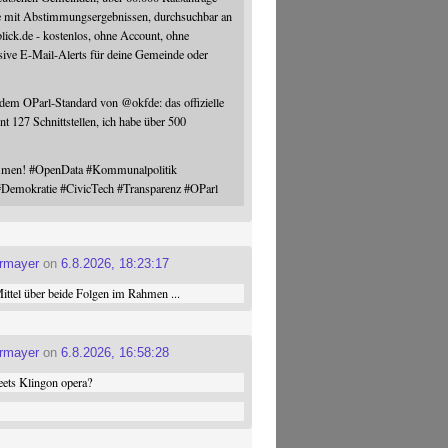
e mit Abstimmungsergebnissen, durchsuchbar an
blick.de - kostenlos, ohne Account, ohne
sive E-Mail-Alerts für deine Gemeinde oder
 dem OParl-Standard von
@
okfde
: das offizielle
nt 127 Schnittstellen, ich habe über 500
ommen!
#
OpenData
#
Kommunalpolitik
#
Demokratie
#
CivicTech
#
Transparenz
#
OParl
ermayer
on
6.8.2026, 18:23:17
ttel über beide Folgen im Rahmen ...
ermayer
on
6.8.2026, 16:58:28
ets Klingon opera?