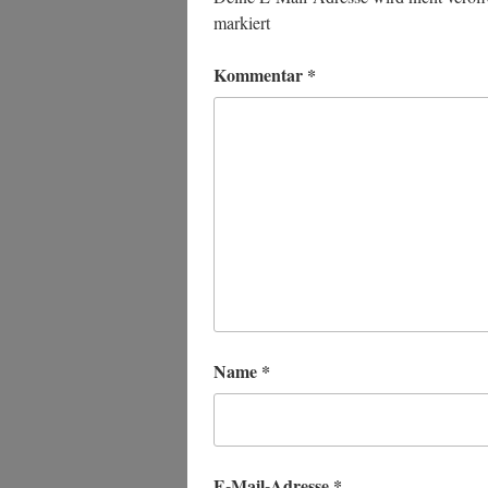
markiert
Kommentar
*
Name
*
E-Mail-Adresse
*