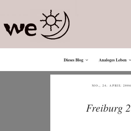
Zum
Inhalt
springen
Dieses Blog
Analoges Leben
VERÖFFENTLICHT
MO., 24. APRIL 200
AM
Freiburg 