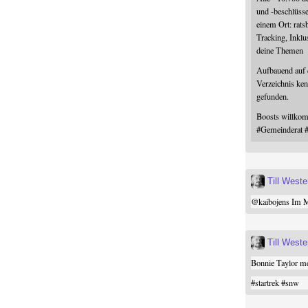
und -beschlüss
einem Ort: rats
Tracking, Inklu
deine Themen
Aufbauend auf
Verzeichnis ken
gefunden.
Boosts willk
#
Gemeinderat
Till West
@
kaibojens
Im Mi
Till West
Bonnie Taylor me
#
startrek
#
snw