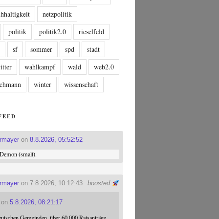
hhaltigkeit
netzpolitik
politik
politik2.0
rieselfeld
n
sf
sommer
spd
stadt
itter
wahlkampf
wald
web2.0
tschmann
winter
wissenschaft
FEED
ermayer
on
8.8.2026, 05:52:52
Demon (small).
ermayer
on 7.8.2026, 10:12:43
boosted
on
5.8.2026, 08:21:17
eutschen Gemeinden, über 60.000 Ratsanträge