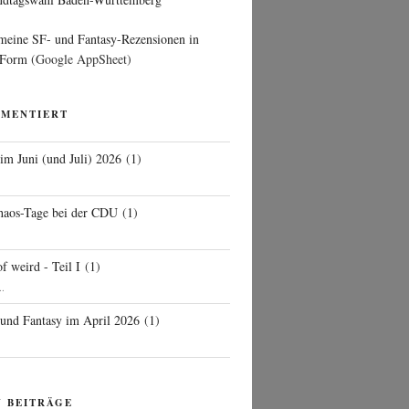
 meine SF- und Fantasy-Rezensionen in
 Form
(Google AppSheet)
MMENTIERT
 im Juni (und Juli) 2026
(
1
)
d
haos-Tage bei der CDU
(
1
)
f weird - Teil I
(
1
)
..
 und Fantasy im April 2026
(
1
)
N BEITRÄGE