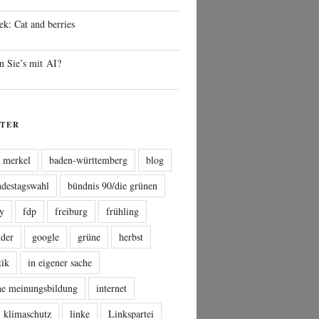
ek: Cat and berries
n Sie’s mit AI?
TER
a merkel
baden-württemberg
blog
ndestagswahl
bündnis 90/die grünen
sy
fdp
freiburg
frühling
nder
google
grüne
herbst
tik
in eigener sache
che meinungsbildung
internet
klimaschutz
linke
Linkspartei