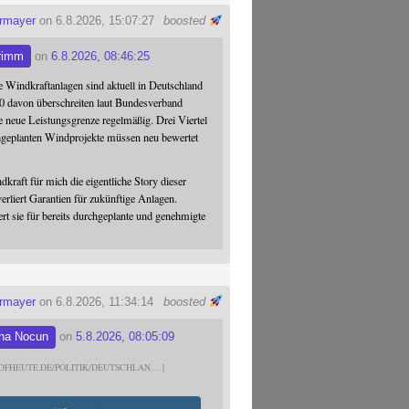
ermayer
on 6.8.2026, 15:07:27
boosted
rimm
on
6.8.2026, 08:46:25
 Windkraftanlagen sind aktuell in Deutschland
0 davon überschreiten laut Bundesverband
 neue Leistungsgrenze regelmäßig. Drei Viertel
hgeplanten Windprojekte müssen neu bewertet
dkraft für mich die eigentliche Story dieser
verliert Garantien für zukünftige Anlagen.
ert sie für bereits durchgeplante und genehmigte
ermayer
on 6.8.2026, 11:34:14
boosted
na Nocun
on
5.8.2026, 08:05:09
DFHEUTE.DE/POLITIK/DEUTSCHLAN