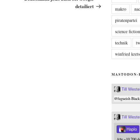
detailiert
makro
nac
piratenpartei
science fictio
technik
tw
winfried kre
MASTODON-
Till West
@
fugueish
Black
Till West
Haplo
Alle ~10.700 d