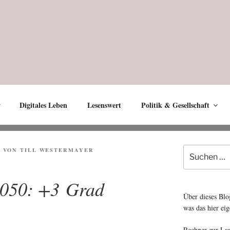
Digitales Leben
Lesenswert
Politik & Gesellschaft
Suche
6
VON
TILL WESTERMAYER
nach:
2050: +3 Grad
Über dieses Blo
was das hier eig
Rechner zur La