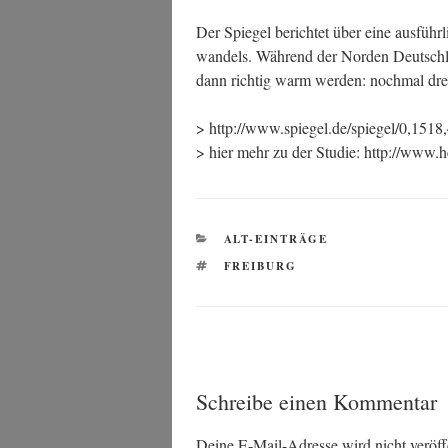
Der Spie­gel berich­tet über eine aus­führ­
wan­dels. Wäh­rend der Nor­den Deutsch­l
dann rich­tig warm wer­den: noch­mal dre
> http://www.spiegel.de/spiegel/0,1518
> hier mehr zu der Stu­die: http://www.h
KATEGORIEN
ALT-EINTRÄGE
SCHLAGWÖRTER
FREIBURG
Schreibe einen Kommentar
Deine E-Mail-Adresse wird nicht veröffe