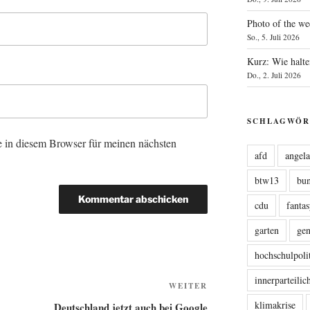
Photo of the we
So., 5. Juli 2026
Kurz: Wie halte
Do., 2. Juli 2026
SCHLAGWÖR
 in diesem Browser für meinen nächsten
afd
angel
btw13
bu
cdu
fanta
garten
ge
hochschulpoli
innerparteili
Nächster
WEITER
Beitrag
klimakrise
Deutschland jetzt auch bei Google