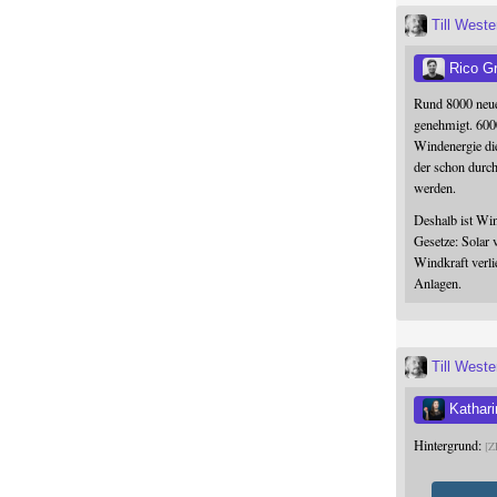
Till West
Rico G
Rund 8000 neue
genehmigt. 600
Windenergie die
der schon durc
werden.
Deshalb ist Win
Gesetze: Solar 
Windkraft verli
Anlagen.
Till West
Kathari
Hintergrund:
Z