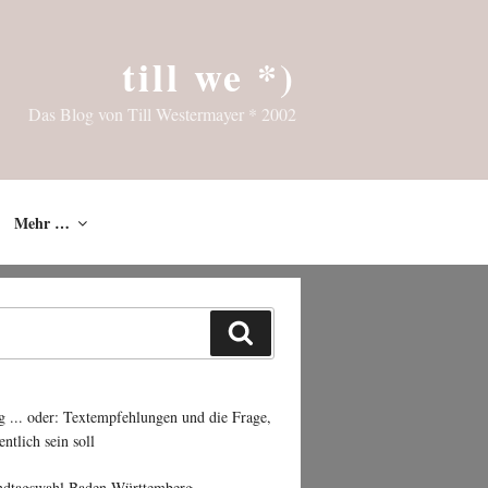
till we *)
Das Blog von Till Westermayer * 2002
Mehr …
Suchen
g ... oder: Textempfehlungen und die Frage,
entlich sein soll
ndtagswahl Baden-Württemberg