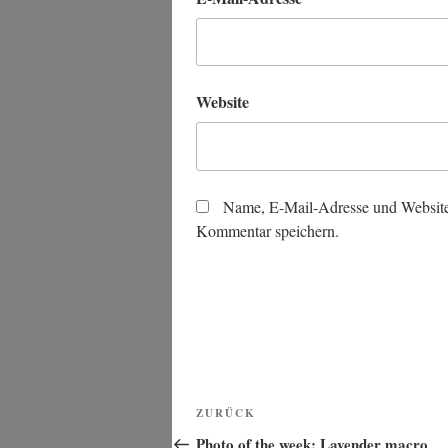
Website
Name, E-Mail-Adresse und Website
Kommentar speichern.
Beitragsnavigation
Vorheriger
ZURÜCK
Beitrag
Photo of the week: Lavender macro