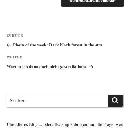
Beitragsnavigation
Vorheriger
ZURÜCK
Beitrag
Photo of the week: Dark black forest in the sun
Nächster
WEITER
Beitrag
Warum ich dann doch nicht gestreikt habe
Suche
Such
nach:
Über dieses Blog ... oder: Textempfehlungen und die Frage, was