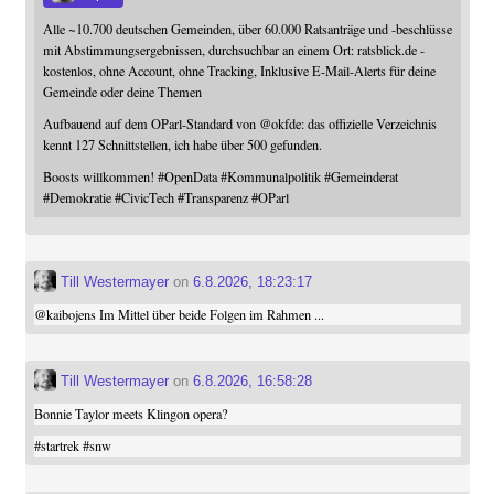
Alle ~10.700 deutschen Gemeinden, über 60.000 Ratsanträge und -beschlüsse
mit Abstimmungsergebnissen, durchsuchbar an einem Ort: ratsblick.de -
kostenlos, ohne Account, ohne Tracking, Inklusive E-Mail-Alerts für deine
Gemeinde oder deine Themen
Aufbauend auf dem OParl-Standard von
@
okfde
: das offizielle Verzeichnis
kennt 127 Schnittstellen, ich habe über 500 gefunden.
Boosts willkommen!
#
OpenData
#
Kommunalpolitik
#
Gemeinderat
#
Demokratie
#
CivicTech
#
Transparenz
#
OParl
Till Westermayer
on
6.8.2026, 18:23:17
@
kaibojens
Im Mittel über beide Folgen im Rahmen ...
Till Westermayer
on
6.8.2026, 16:58:28
Bonnie Taylor meets Klingon opera?
#
startrek
#
snw