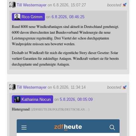
Till Westermayer
on 6.8.2026, 15:07:27
boosted
Rico Grimm
on
6.8.2026, 08:46:25
Rund 8000 neue Windkraftanlagen sind aktuell in Deutschland genehmigt.
6000 davon überschreiten laut Bundesverband Windenergie die neue
Leistungsgrenze regelmäßig. Drei Viertel der schon durchgeplanten
Windprojekte müssen neu bewertet werden.
Deshalb ist Windkraft für mich die eigentliche Story dieser Gesetze: Solar
verliert Garantien für zukünftige Anlagen. Windkraft verliert sie für bereits
durchgeplante und genehmigte Anlagen.
Till Westermayer
on 6.8.2026, 11:34:14
boosted
Katharina Nocun
on
5.8.2026, 08:05:09
Hintergrund:
ZDFHEUTE.DE/POLITIK/DEUTSCHLAN