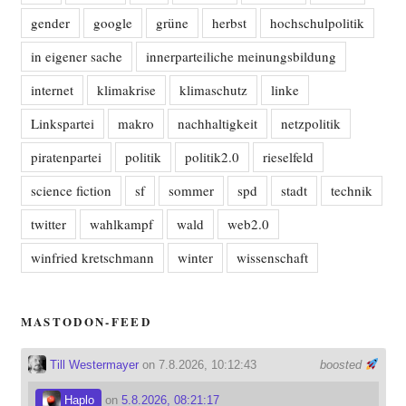
gender
google
grüne
herbst
hochschulpolitik
in eigener sache
innerparteiliche meinungsbildung
internet
klimakrise
klimaschutz
linke
Linkspartei
makro
nachhaltigkeit
netzpolitik
piratenpartei
politik
politik2.0
rieselfeld
science fiction
sf
sommer
spd
stadt
technik
twitter
wahlkampf
wald
web2.0
winfried kretschmann
winter
wissenschaft
MASTODON-FEED
Till Westermayer
on 7.8.2026, 10:12:43
boosted
Haplo
on
5.8.2026, 08:21:17