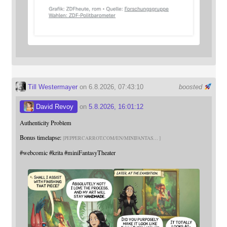
Till Westermayer
on 6.8.2026, 07:43:10
boosted
David Revoy
on
5.8.2026, 16:01:12
Authenticity Problem
Bonus timelapse:
PEPPERCARROT.COM/EN/MINIFANTAS
#
webcomic
#
krita
#
miniFantasyTheater