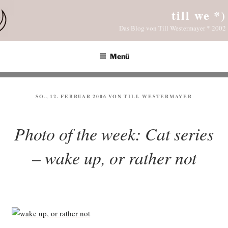
Zum
till we *)
Inhalt
Das Blog von Till Westermayer * 2002
springen
Menü
VERÖFFENTLICHT
SO., 12. FEBRUAR 2006
VON
TILL WESTERMAYER
AM
Photo of the week: Cat series
– wake up, or rather not