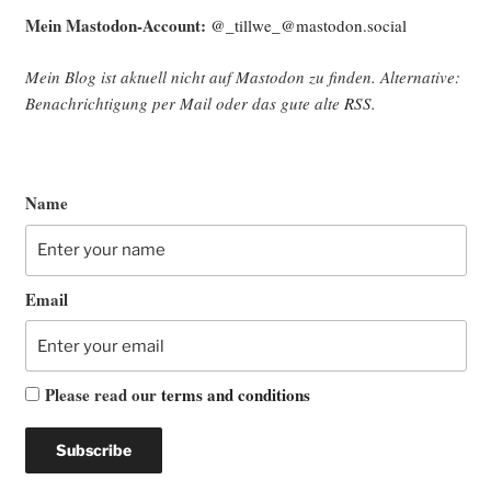
Mein Mast­o­don-Account:
@_tillwe_@mastodon.social
Mein Blog ist aktu­ell nicht auf Mast­o­don zu fin­den. Alter­na­ti­ve:
Benach­rich­ti­gung per Mail oder das gute alte
RSS
.
Name
Email
Please read our
terms and conditions