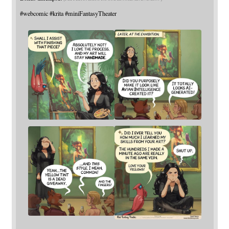
#
webcomic
#
krita
#
miniFantasyTheater