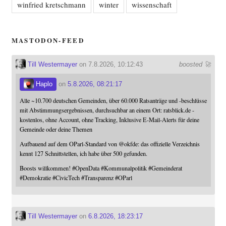
winfried kretschmann
winter
wissenschaft
MASTODON-FEED
Till Westermayer
on 7.8.2026, 10:12:43
boosted 🚀
Haplo
on
5.8.2026, 08:21:17
Alle ~10.700 deutschen Gemeinden, über 60.000 Ratsanträge und -beschlüsse
mit Abstimmungsergebnissen, durchsuchbar an einem Ort: ratsblick.de -
kostenlos, ohne Account, ohne Tracking, Inklusive E-Mail-Alerts für deine
Gemeinde oder deine Themen
Aufbauend auf dem OParl-Standard von
@
okfde
: das offizielle Verzeichnis
kennt 127 Schnittstellen, ich habe über 500 gefunden.
Boosts willkommen!
#
OpenData
#
Kommunalpolitik
#
Gemeinderat
#
Demokratie
#
CivicTech
#
Transparenz
#
OParl
Till Westermayer
on
6.8.2026, 18:23:17