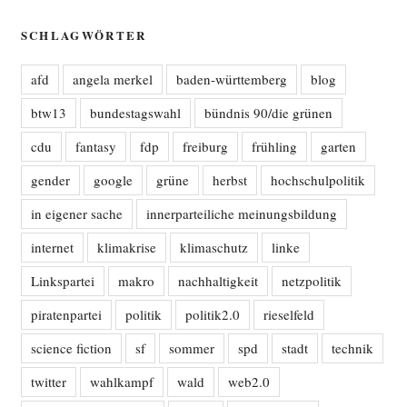
SCHLAGWÖRTER
afd
angela merkel
baden-württemberg
blog
btw13
bundestagswahl
bündnis 90/die grünen
cdu
fantasy
fdp
freiburg
frühling
garten
gender
google
grüne
herbst
hochschulpolitik
in eigener sache
innerparteiliche meinungsbildung
internet
klimakrise
klimaschutz
linke
Linkspartei
makro
nachhaltigkeit
netzpolitik
piratenpartei
politik
politik2.0
rieselfeld
science fiction
sf
sommer
spd
stadt
technik
twitter
wahlkampf
wald
web2.0