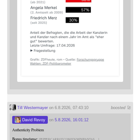
Till Westermayer
on 6.8.2026, 07:43:10
boosted 🚀
David Revoy
on
5.8.2026, 16:01:12
Authenticity Problem
Bonus timelapse:
PEPPERCARROT.COM/EN/MINIFANTAS