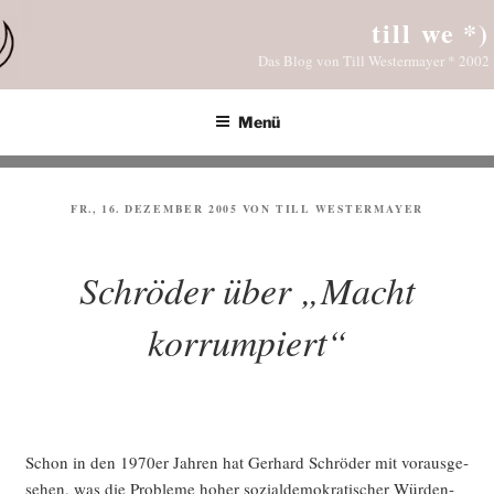
Zum
till we *)
Inhalt
Das Blog von Till Westermayer * 2002
springen
Menü
VERÖFFENTLICHT
FR., 16. DEZEMBER 2005
VON
TILL WESTERMAYER
AM
Schröder über „Macht
korrumpiert“
Schon in den 1970er Jah­ren hat Ger­hard Schrö­der mit vor­aus­ge­
se­hen, was die Pro­ble­me hoher sozi­al­de­mo­kra­ti­scher Wür­den­