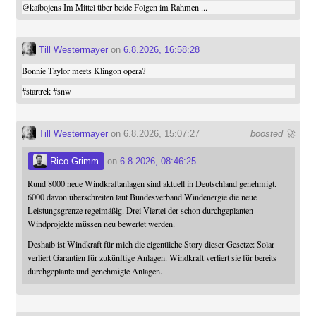
@
kaibojens
Im Mittel über beide Folgen im Rahmen ...
Till Westermayer
on
6.8.2026, 16:58:28
Bonnie Taylor meets Klingon opera?
#
startrek
#
snw
Till Westermayer
on 6.8.2026, 15:07:27
boosted 🚀
Rico Grimm
on
6.8.2026, 08:46:25
Rund 8000 neue Windkraftanlagen sind aktuell in Deutschland genehmigt.
6000 davon überschreiten laut Bundesverband Windenergie die neue
Leistungsgrenze regelmäßig. Drei Viertel der schon durchgeplanten
Windprojekte müssen neu bewertet werden.
Deshalb ist Windkraft für mich die eigentliche Story dieser Gesetze: Solar
verliert Garantien für zukünftige Anlagen. Windkraft verliert sie für bereits
durchgeplante und genehmigte Anlagen.