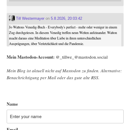
Till Westermayer
on
5.8.2026, 20:03:42
Jo Waltons Venedig-Buch - Everybody's perfect - mehr oder weniger in einem
Zug durchgelesen. In diesem Venedig treffen neun Welten aufeinander. Walton
macht daraus eine Meditation über Liebe in ihren unterschiedlichen
Ausprägungen, über Verletzlichkeit und die Pandemie.
Mein Mast­o­don-Account:
@_tillwe_@mastodon.social
Mein Blog ist aktu­ell nicht auf Mast­o­don zu fin­den. Alter­na­ti­ve:
Benach­rich­ti­gung per Mail oder das gute alte
RSS
.
Name
Email