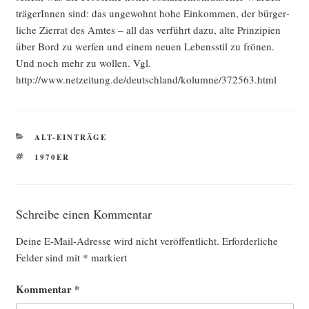
trä­ge­rIn­nen sind: das unge­wohnt hohe Ein­kom­men, der bür­ger­
li­che Zier­rat des Amtes – all das ver­führt dazu, alte Prin­zi­pi­en
über Bord zu wer­fen und einem neu­en Lebens­stil zu frö­nen.
Und noch mehr zu wol­len. Vgl.
http://www.netzeitung.de/deutschland/kolumne/372563.html
KATEGORIEN
ALT-EINTRÄGE
SCHLAGWÖRTER
1970ER
Schreibe einen Kommentar
Deine E-Mail-Adresse wird nicht veröffentlicht.
Erforderliche
Felder sind mit
*
markiert
Kommentar
*