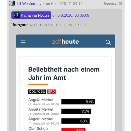
Till Westermayer
on 6.8.2026, 11:34:14
boosted 🚀
Katharina Nocun
on
5.8.2026, 08:05:09
Hintergrund:
ZDFHEUTE.DE/POLITIK/DEUTSCHLAN