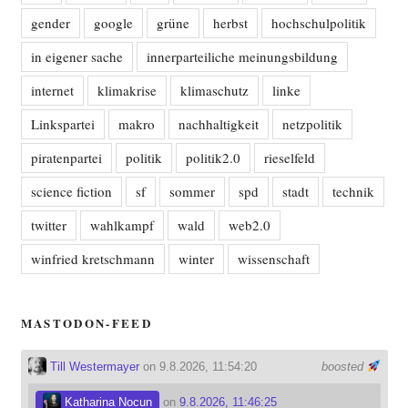
gender
google
grüne
herbst
hochschulpolitik
in eigener sache
innerparteiliche meinungsbildung
internet
klimakrise
klimaschutz
linke
Linkspartei
makro
nachhaltigkeit
netzpolitik
piratenpartei
politik
politik2.0
rieselfeld
science fiction
sf
sommer
spd
stadt
technik
twitter
wahlkampf
wald
web2.0
winfried kretschmann
winter
wissenschaft
MASTODON-FEED
Till Westermayer
on 9.8.2026, 11:54:20
boosted
Katharina Nocun
on
9.8.2026, 11:46:25