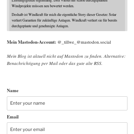
Leistungsgrenze regelmäßig. Drei Viertel der schon durchgeplanten
Windprojekte müssen neu bewertet werden.
Deshalb ist Windkraft für mich die eigentliche Story dieser Gesetze: Solar
verliert Garantien für zukünftige Anlagen. Windkraft verliert sie für bereits
durchgeplante und genehmigte Anlagen.
Mein Mast­o­don-Account:
@_tillwe_@mastodon.social
Mein Blog ist aktu­ell nicht auf Mast­o­don zu fin­den. Alter­na­ti­ve:
Benach­rich­ti­gung per Mail oder das gute alte
RSS
.
Name
Email