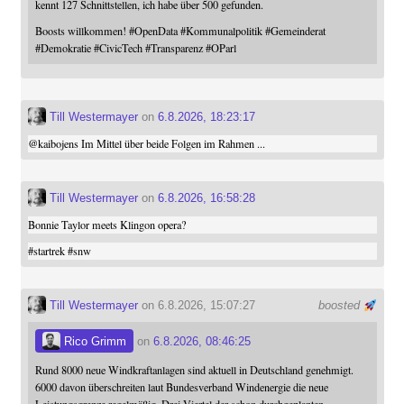
kennt 127 Schnittstellen, ich habe über 500 gefunden.
Boosts willkommen!
#
OpenData
#
Kommunalpolitik
#
Gemeinderat
#
Demokratie
#
CivicTech
#
Transparenz
#
OParl
Till Westermayer
on
6.8.2026, 18:23:17
@
kaibojens
Im Mittel über beide Folgen im Rahmen ...
Till Westermayer
on
6.8.2026, 16:58:28
Bonnie Taylor meets Klingon opera?
#
startrek
#
snw
Till Westermayer
on 6.8.2026, 15:07:27
boosted
Rico Grimm
on
6.8.2026, 08:46:25
Rund 8000 neue Windkraftanlagen sind aktuell in Deutschland genehmigt.
6000 davon überschreiten laut Bundesverband Windenergie die neue