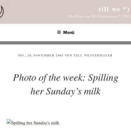
Zum
till we *)
Inhalt
Das Blog von Till Westermayer * 2002
springen
Menü
VERÖFFENTLICHT
MO., 28. NOVEMBER 2005
VON
TILL WESTERMAYER
AM
Photo of the week: Spilling
her Sunday’s milk