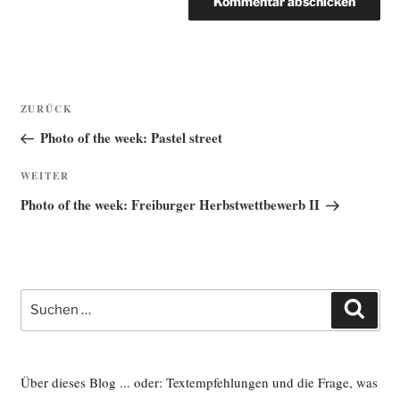
Beitragsnavigation
Vorheriger
ZURÜCK
Beitrag
Photo of the week: Pastel street
Nächster
WEITER
Beitrag
Photo of the week: Freiburger Herbstwettbewerb II
Suche
Such
nach:
Über dieses Blog ... oder: Textempfehlungen und die Frage, was