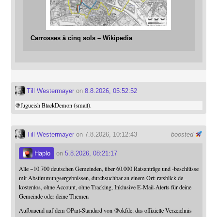
Carrosses à cinq sols – Wikipedia
Till Westermayer
on
8.8.2026, 05:52:52
@
fugueish
BlackDemon (small).
Till Westermayer
on 7.8.2026, 10:12:43
boosted
Haplo
on
5.8.2026, 08:21:17
Alle ~10.700 deutschen Gemeinden, über 60.000 Ratsanträge und -beschlüsse
mit Abstimmungsergebnissen, durchsuchbar an einem Ort: ratsblick.de -
kostenlos, ohne Account, ohne Tracking, Inklusive E-Mail-Alerts für deine
Gemeinde oder deine Themen
Aufbauend auf dem OParl-Standard von
@
okfde
: das offizielle Verzeichnis