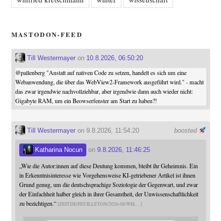
MASTODON-FEED
Till Westermayer
on
10.8.2026, 06:50:20
@
pallenberg
"Anstatt auf nativen Code zu setzen, handelt es sich um eine
Webanwendung, die über das WebView2-Framework ausgeführt wird." - macht
das zwar irgendwie nachvollziehbar, aber irgendwie dann auch wieder nicht:
Gigabyte RAM, um ein Beowserfenster am Start zu haben?!
Till Westermayer
on 9.8.2026, 11:54:20
boosted
Katharina Nocun
on
9.8.2026, 11:46:25
„Wie die Autor:innen auf diese Deutung kommen, bleibt ihr Geheimnis. Ein
in Erkenntnisinteresse wie Vorgehensweise KI-getriebener Artikel ist ihnen
Grund genug, um die deutschsprachige Soziologie der Gegenwart, und zwar
der Einfachheit halber gleich in ihrer Gesamtheit, der Unwissenschaftlichkeit
zu bezichtigen.“
ZEIT.DE/FEUILLETON/2026-08/WIS