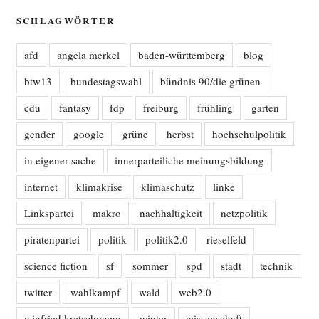
SCHLAGWÖRTER
afd
angela merkel
baden-württemberg
blog
btw13
bundestagswahl
bündnis 90/die grünen
cdu
fantasy
fdp
freiburg
frühling
garten
gender
google
grüne
herbst
hochschulpolitik
in eigener sache
innerparteiliche meinungsbildung
internet
klimakrise
klimaschutz
linke
Linkspartei
makro
nachhaltigkeit
netzpolitik
piratenpartei
politik
politik2.0
rieselfeld
science fiction
sf
sommer
spd
stadt
technik
twitter
wahlkampf
wald
web2.0
winfried kretschmann
winter
wissenschaft