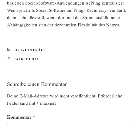
basier­ten Social-Soft­ware-Anwen­dun­gen ist Ning zen­tra­li­siert.
Wenn jetzt alle Social Soft­ware auf Nings Rech­ner­sys­tem läuft,
dann steht alles still, wenn dort mal der Strom aus­fällt: neue
Abhän­gig­kei­ten statt der dezen­tra­len Fle­xi­bi­li­tät des Netzes.
KATEGORIEN
ALT-EINTRÄGE
SCHLAGWÖRTER
WIKIPEDIA
Schreibe einen Kommentar
Deine E-Mail-Adresse wird nicht veröffentlicht.
Erforderliche
Felder sind mit
*
markiert
Kommentar
*