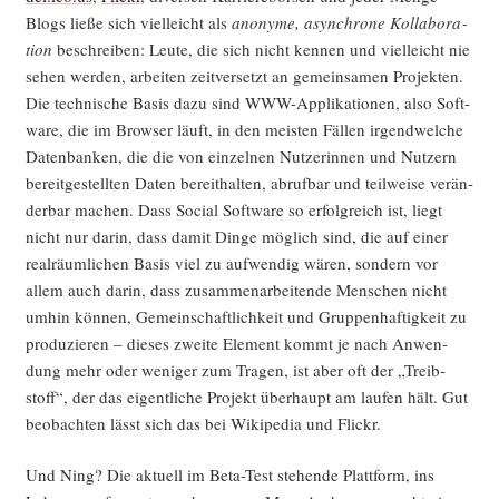
Blogs lie­ße sich viel­leicht als
anony­me, asyn­chro­ne Kol­la­bo­ra­
ti­on
beschrei­ben: Leu­te, die sich nicht ken­nen und viel­leicht nie
sehen wer­den, arbei­ten zeit­ver­setzt an gemein­sa­men Pro­jek­ten.
Die tech­ni­sche Basis dazu sind WWW-Appli­ka­tio­nen, also Soft­
ware, die im Brow­ser läuft, in den meis­ten Fäl­len irgend­wel­che
Daten­ban­ken, die die von ein­zel­nen Nut­ze­rin­nen und Nut­zern
bereit­ge­stell­ten Daten bereit­hal­ten, abruf­bar und teil­wei­se ver­än­
der­bar machen. Dass Social Soft­ware so erfolg­reich ist, liegt
nicht nur dar­in, dass damit Din­ge mög­lich sind, die auf einer
real­räum­li­chen Basis viel zu auf­wen­dig wären, son­dern vor
allem auch dar­in, dass zusam­men­ar­bei­ten­de Men­schen nicht
umhin kön­nen, Gemein­schaft­lich­keit und Grup­pen­haf­tig­keit zu
pro­du­zie­ren – die­ses zwei­te Ele­ment kommt je nach Anwen­
dung mehr oder weni­ger zum Tra­gen, ist aber oft der „Treib­
stoff“, der das eigent­li­che Pro­jekt über­haupt am lau­fen hält. Gut
beob­ach­ten lässt sich das bei Wiki­pe­dia und Flickr.
Und Ning? Die aktu­ell im Beta-Test ste­hen­de Platt­form, ins