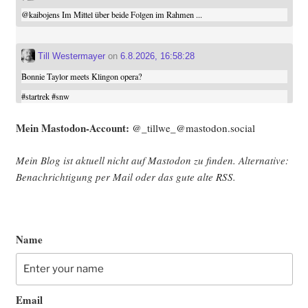
@
kaibojens
Im Mittel über beide Folgen im Rahmen ...
Till Westermayer
on
6.8.2026, 16:58:28
Bonnie Taylor meets Klingon opera?
#
startrek
#
snw
Mein Mast­o­don-Account:
@_tillwe_@mastodon.social
Mein Blog ist aktu­ell nicht auf Mast­o­don zu fin­den. Alter­na­ti­ve:
Benach­rich­ti­gung per Mail oder das gute alte
RSS
.
Name
Email