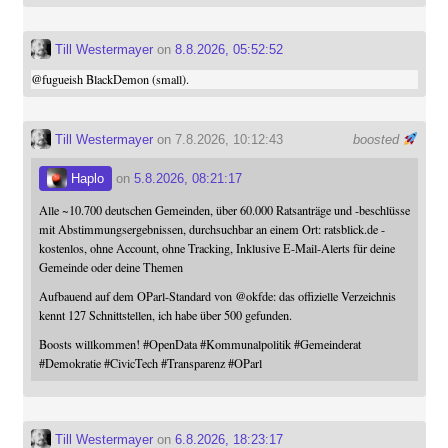
Till Westermayer
on
8.8.2026, 05:52:52
@
fugueish
BlackDemon (small).
Till Westermayer
on 7.8.2026, 10:12:43
boosted
Haplo
on
5.8.2026, 08:21:17
Alle ~10.700 deutschen Gemeinden, über 60.000 Ratsanträge und -beschlüsse
mit Abstimmungsergebnissen, durchsuchbar an einem Ort: ratsblick.de -
kostenlos, ohne Account, ohne Tracking, Inklusive E-Mail-Alerts für deine
Gemeinde oder deine Themen
Aufbauend auf dem OParl-Standard von
@
okfde
: das offizielle Verzeichnis
kennt 127 Schnittstellen, ich habe über 500 gefunden.
Boosts willkommen!
#
OpenData
#
Kommunalpolitik
#
Gemeinderat
#
Demokratie
#
CivicTech
#
Transparenz
#
OParl
Till Westermayer
on
6.8.2026, 18:23:17