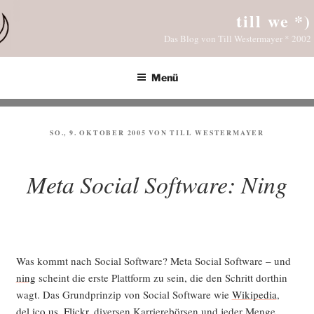
Zum
till we *)
Inhalt
Das Blog von Till Westermayer * 2002
springen
Menü
VERÖFFENTLICHT
SO., 9. OKTOBER 2005
VON
TILL WESTERMAYER
AM
Meta Social Software: Ning
Was kommt nach Social Soft­ware? Meta Social Soft­ware – und
ning
scheint die ers­te Platt­form zu sein, die den Schritt dort­hin
wagt. Das Grund­prin­zip von Social Soft­ware wie
Wiki­pe­dia
,
del.ico.us
,
Flickr
, diver­sen Kar­rie­re­bör­sen und jeder Men­ge