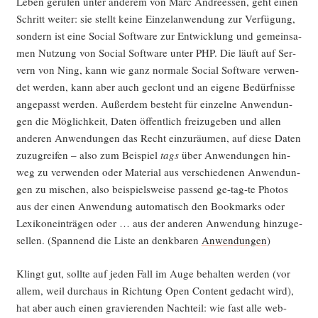
Leben geru­fen unter ande­rem von Marc And­re­es­sen, geht einen
Schritt wei­ter: sie stellt kei­ne Ein­zel­an­wen­dung zur Ver­fü­gung,
son­dern ist eine Social Soft­ware zur Ent­wick­lung und gemein­sa­
men Nut­zung von Social Soft­ware unter PHP. Die läuft auf Ser­
vern von Ning, kann wie ganz nor­ma­le Social Soft­ware ver­wen­
det wer­den, kann aber auch geclont und an eige­ne Bedürf­nis­se
ange­passt wer­den. Außer­dem besteht für ein­zel­ne Anwen­dun­
gen die Mög­lich­keit, Daten öffent­lich frei­zu­ge­ben und allen
ande­ren Anwen­dun­gen das Recht ein­zu­räu­men, auf die­se Daten
zuzu­grei­fen – also zum Bei­spiel
tags
über Anwen­dun­gen hin­
weg zu ver­wen­den oder Mate­ri­al aus ver­schie­de­nen Anwen­dun­
gen zu mischen, also bei­spiels­wei­se pas­send ge-tag-te Pho­tos
aus der einen Anwen­dung auto­ma­tisch den Book­marks oder
Lexi­kon­ein­trä­gen oder … aus der ande­ren Anwen­dung hin­zu­ge­
sel­len. (Span­nend die Lis­te an denk­ba­ren
Anwen­dun­gen
)
Klingt gut, soll­te auf jeden Fall im Auge behal­ten wer­den (vor
allem, weil durch­aus in Rich­tung Open Con­tent gedacht wird),
hat aber auch einen gra­vie­ren­den Nach­teil: wie fast alle web-