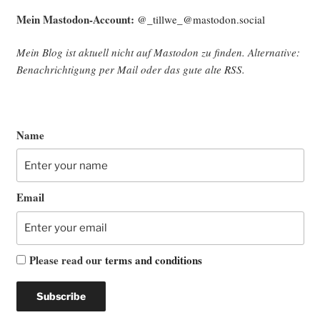
Mein Mast­o­don-Account:
@_tillwe_@mastodon.social
Mein Blog ist aktu­ell nicht auf Mast­o­don zu fin­den. Alter­na­ti­ve:
Benach­rich­ti­gung per Mail oder das gute alte
RSS
.
Name
Email
Please read our
terms and conditions