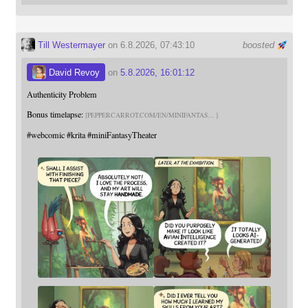
Till Westermayer
on 6.8.2026, 07:43:10
boosted
David Revoy
on
5.8.2026, 16:01:12
Authenticity Problem
Bonus timelapse:
PEPPERCARROT.COM/EN/MINIFANTAS
#
webcomic
#
krita
#
miniFantasyTheater