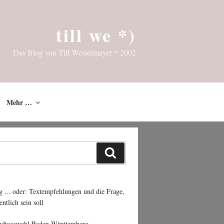
till we *)
Das Blog von Till Westermayer * 2002
Mehr …
Suchen
g ... oder: Textempfehlungen und die Frage,
entlich sein soll
ndtagswahl Baden-Württemberg