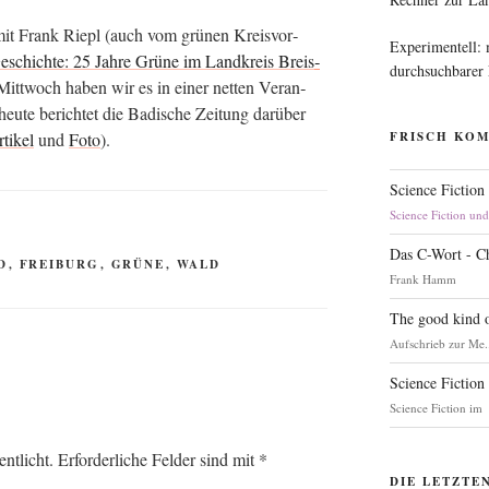
it Frank Riepl (auch vom grü­nen Kreis­vor­
Experimentell:
eschich­te: 25 Jah­re Grü­ne im Land­kreis Breis­
durchsuchbarer
itt­woch haben wir es in einer net­ten Ver­an­
 heu­te berich­tet die Badi­sche Zei­tung dar­über
ti­kel
und
Foto
).
FRISCH KO
Science Fiction
Science Fiction un
Das C-Wort - C
D
,
FREIBURG
,
GRÜNE
,
WALD
Frank Hamm
The good kind o
Aufschrieb zur Me.
Science Fiction
Science Fiction im
ntlicht.
Erforderliche Felder sind mit
*
DIE LETZTE