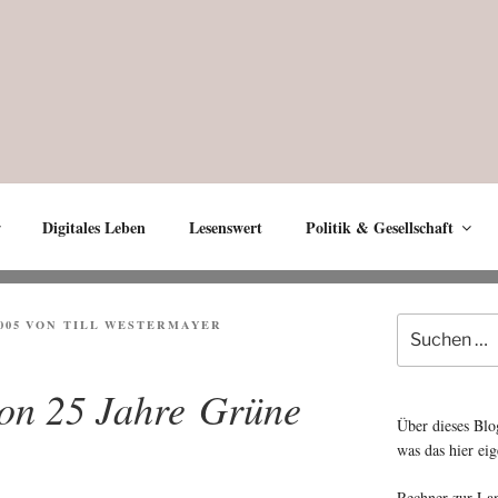
Digitales Leben
Lesenswert
Politik & Gesellschaft
Suche
005
VON
TILL WESTERMAYER
nach:
ion 25 Jahre Grüne
Über dieses Blo
was das hier eig
Rechner zur La