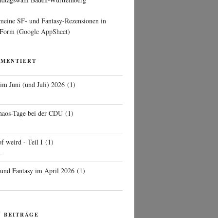
 meine SF- und Fantasy-Rezensionen in
 Form
(Google AppSheet)
MMENTIERT
 im Juni (und Juli) 2026
(
1
)
d
haos-Tage bei der CDU
(
1
)
f weird - Teil I
(
1
)
..
 und Fantasy im April 2026
(
1
)
N BEITRÄGE