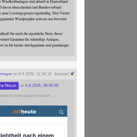
 Windkraftanlagen sind aktuell in Deutschland
0 davon überschreiten laut Bundesverband
 neue Leistungsgrenze regelmäßig. Drei Viertel
hgeplanten Windprojekte müssen neu bewertet
dkraft für mich die eigentliche Story dieser
verliert Garantien für zukünftige Anlagen.
ert sie für bereits durchgeplante und genehmigte
ermayer
on 6.8.2026, 11:34:14
boosted
na Nocun
on
5.8.2026, 08:05:09
DFHEUTE.DE/POLITIK/DEUTSCHLAN