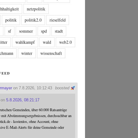
hhaltigkeit
netzpolitik
politik
politik2.0
rieselfeld
n
sf
sommer
spd
stadt
itter
wahlkampf
wald
web2.0
tschmann
winter
wissenschaft
FEED
ermayer
on 7.8.2026, 10:12:43
boosted
on
5.8.2026, 08:21:17
eutschen Gemeinden, über 60.000 Ratsanträge
e mit Abstimmungsergebnissen, durchsuchbar an
blick.de - kostenlos, ohne Account, ohne
sive E-Mail-Alerts für deine Gemeinde oder