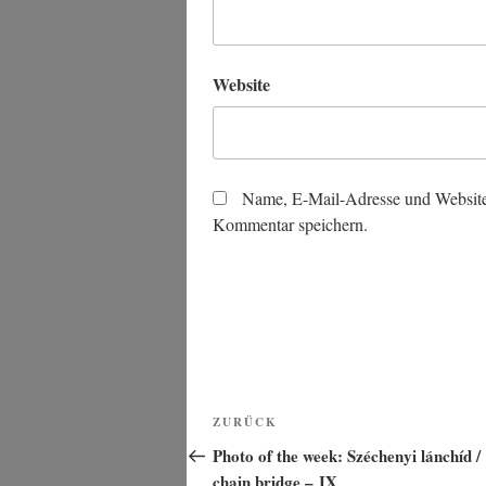
Website
Name, E-Mail-Adresse und Website
Kommentar speichern.
Beitragsnavigation
Vorheriger
ZURÜCK
Beitrag
Photo of the week: Széchenyi lánchíd /
chain bridge – IX