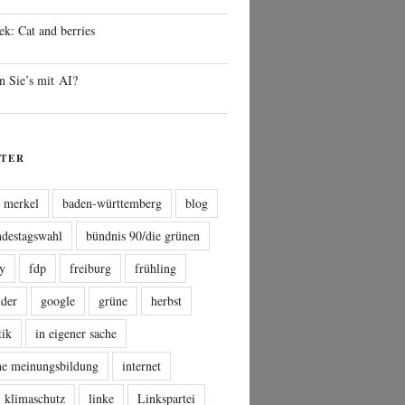
ek: Cat and berries
n Sie’s mit AI?
TER
a merkel
baden-württemberg
blog
ndestagswahl
bündnis 90/die grünen
sy
fdp
freiburg
frühling
nder
google
grüne
herbst
tik
in eigener sache
che meinungsbildung
internet
klimaschutz
linke
Linkspartei