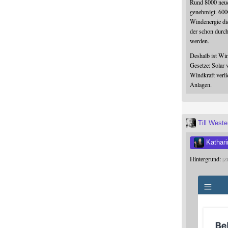
Rund 8000 neue
genehmigt. 600
Windenergie die
der schon durc
werden.
Deshalb ist Win
Gesetze: Solar 
Windkraft verli
Anlagen.
Till West
Kathari
Hintergrund:
Z