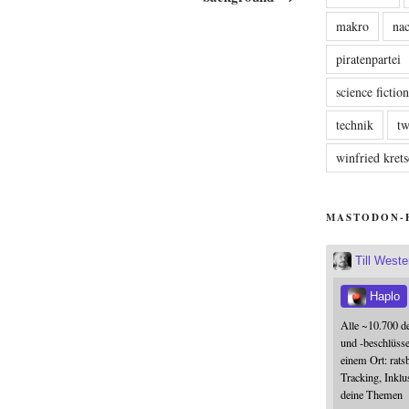
makro
nac
piratenpartei
science fictio
technik
tw
winfried kre
MASTODON-
Till West
Haplo
Alle ~10.700 d
und -beschlüss
einem Ort: rats
Tracking, Inklu
deine Themen