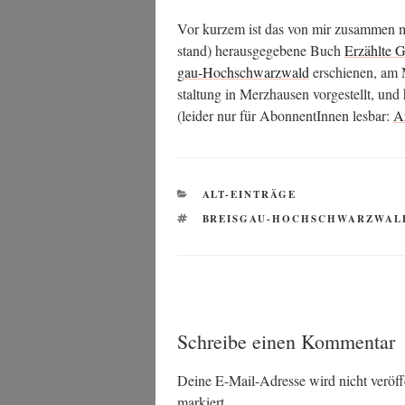
Vor kur­zem ist das von mir zusam­men m
stand) her­aus­ge­ge­be­ne Buch
Erzähl­te G
gau-Hoch­schwarz­wald
erschie­nen, am M
stal­tung in Merz­hau­sen vor­ge­stellt, und
(lei­der nur für Abon­nen­tIn­nen les­bar:
Ar
KATEGORIEN
ALT-EINTRÄGE
SCHLAGWÖRTER
BREISGAU-HOCHSCHWARZWAL
Schreibe einen Kommentar
Deine E-Mail-Adresse wird nicht veröffe
markiert