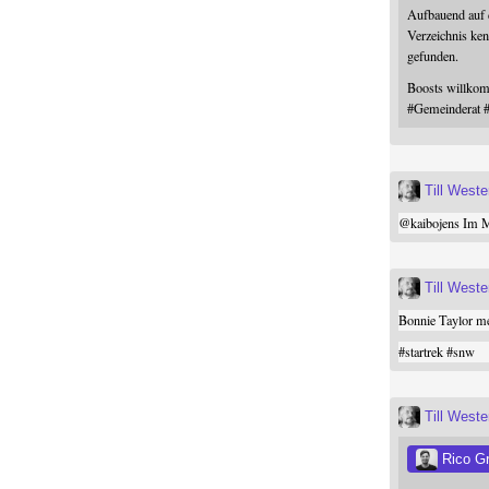
Aufbauend auf
Verzeichnis ken
gefunden.
Boosts willk
#
Gemeinderat
Till West
@
kaibojens
Im Mi
Till West
Bonnie Taylor me
#
startrek
#
snw
Till West
Rico G