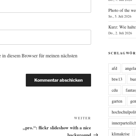
Photo of the we
So., 5. Juli 2026
Kurz: Wie halte
Do., 2. Juli 2026
SCHLAGWÖR
 in diesem Browser für meinen nächsten
afd
angel
btw13
bu
cdu
fanta
garten
ge
hochschulpoli
Nächster
WEITER
innerparteili
Beitrag
„pro.“: flickr slideshow with a nice
klimakrise
background