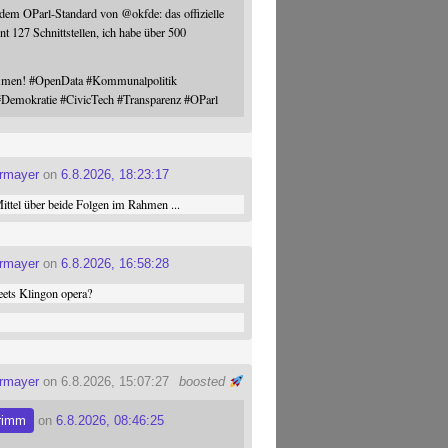
 dem OParl-Standard von
@
okfde
: das offizielle
nt 127 Schnittstellen, ich habe über 500
ommen!
#
OpenData
#
Kommunalpolitik
#
Demokratie
#
CivicTech
#
Transparenz
#
OParl
ermayer
on
6.8.2026, 18:23:17
ttel über beide Folgen im Rahmen ...
ermayer
on
6.8.2026, 16:58:28
ets Klingon opera?
ermayer
on 6.8.2026, 15:07:27
boosted
rimm
on
6.8.2026, 08:46:25