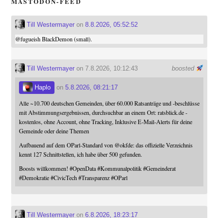
MASTODON-FEED
Till Westermayer
on
8.8.2026, 05:52:52
@
fugueish
BlackDemon (small).
Till Westermayer
on 7.8.2026, 10:12:43
boosted
Haplo
on
5.8.2026, 08:21:17
Alle ~10.700 deutschen Gemeinden, über 60.000 Ratsanträge und -beschlüsse
mit Abstimmungsergebnissen, durchsuchbar an einem Ort: ratsblick.de -
kostenlos, ohne Account, ohne Tracking, Inklusive E-Mail-Alerts für deine
Gemeinde oder deine Themen
Aufbauend auf dem OParl-Standard von
@
okfde
: das offizielle Verzeichnis
kennt 127 Schnittstellen, ich habe über 500 gefunden.
Boosts willkommen!
#
OpenData
#
Kommunalpolitik
#
Gemeinderat
#
Demokratie
#
CivicTech
#
Transparenz
#
OParl
Till Westermayer
on
6.8.2026, 18:23:17