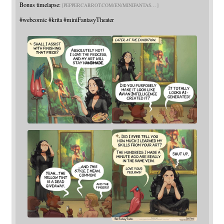
Bonus timelapse:
PEPPERCARROT.COM/EN/MINIFANTAS
#
webcomic
#
krita
#
miniFantasyTheater