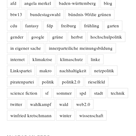
afd
angela merkel
baden-württemberg
blog
btw13
bundestagswahl
bündnis 90/die grünen
cdu
fantasy
fdp
freiburg
frühling
garten
gender
google
grüne
herbst
hochschulpolitik
in eigener sache
innerparteiliche meinungsbildung
internet
klimakrise
klimaschutz
linke
Linkspartei
makro
nachhaltigkeit
netzpolitik
piratenpartei
politik
politik2.0
rieselfeld
science fiction
sf
sommer
spd
stadt
technik
twitter
wahlkampf
wald
web2.0
winfried kretschmann
winter
wissenschaft