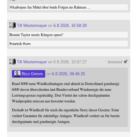
@
kaibojens
Im Mittel über beide Folgen im Rahmen ...
Till Westermayer
on
6.8.2026, 16:58:28
Bonnie Taylor meets Klingon opera?
#
startrek
#
snw
Till Westermayer
on 6.8.2026, 15:07:27
boosted
Rico Grimm
on
6.8.2026, 08:46:25
Rund 8000 neue Windkraftanlagen sind aktuell in Deutschland genehmigt.
6000 davon überschreiten laut Bundesverband Windenergie die neue
Leistungsgrenze regelmäßig. Drei Viertel der schon durchgeplanten
Windprojekte müssen neu bewertet werden.
Deshalb ist Windkraft für mich die eigentliche Story dieser Gesetze: Solar
verliert Garantien für zukünftige Anlagen. Windkraft verliert sie für bereits
durchgeplante und genehmigte Anlagen.