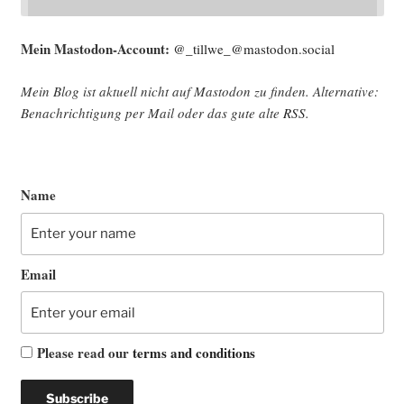
Mein Mast­o­don-Account:
@_tillwe_@mastodon.social
Mein Blog ist aktu­ell nicht auf Mast­o­don zu fin­den. Alter­na­ti­ve:
Benach­rich­ti­gung per Mail oder das gute alte
RSS
.
Name
Email
Please read our
terms and conditions