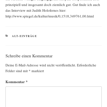
prin­zi­pi­ell und ins­ge­samt doch ziem­lich gut. Gut fin­de ich auch
das Inter­view mit Judith Holo­fer­nes hier:
http://www.spiegel.de/kultur/musik/0,1518,349761,00.html
KATEGORIEN
ALT-EINTRÄGE
Schreibe einen Kommentar
Deine E-Mail-Adresse wird nicht veröffentlicht.
Erforderliche
Felder sind mit
*
markiert
Kommentar
*