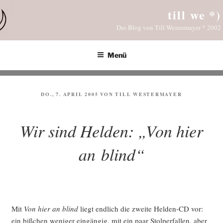
Zum
till we *)
Inhalt
Das Blog von Till Westermayer * 2002
springen
Menü
VERÖFFENTLICHT
DO., 7. APRIL 2005
VON
TILL WESTERMAYER
AM
Wir sind Helden: „Von hier
an blind“
Mit
Von hier an blind
liegt end­lich die zwei­te Hel­den-CD vor:
ein biß­chen weni­ger ein­gän­gig, mit ein paar Stol­per­fal­len, aber