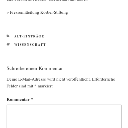
>
Pres­se­mit­tei­lung Körber-Stiftung
KATEGORIEN
ALT-EINTRÄGE
SCHLAGWÖRTER
WISSENSCHAFT
Schreibe einen Kommentar
Deine E-Mail-Adresse wird nicht veröffentlicht.
Erforderliche
Felder sind mit
*
markiert
Kommentar
*