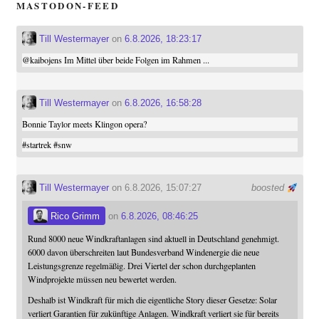
MASTODON-FEED
Till Westermayer
on
6.8.2026, 18:23:17
@
kaibojens
Im Mittel über beide Folgen im Rahmen ...
Till Westermayer
on
6.8.2026, 16:58:28
Bonnie Taylor meets Klingon opera?
#
startrek
#
snw
Till Westermayer
on 6.8.2026, 15:07:27
boosted
Rico Grimm
on
6.8.2026, 08:46:25
Rund 8000 neue Windkraftanlagen sind aktuell in Deutschland genehmigt.
6000 davon überschreiten laut Bundesverband Windenergie die neue
Leistungsgrenze regelmäßig. Drei Viertel der schon durchgeplanten
Windprojekte müssen neu bewertet werden.
Deshalb ist Windkraft für mich die eigentliche Story dieser Gesetze: Solar
verliert Garantien für zukünftige Anlagen. Windkraft verliert sie für bereits