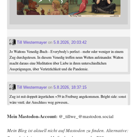
Till Westermayer
on
5.8.2026, 20:03:42
Jo Waltons Venedig-Buch - Everybody's perfect - mehr oder weniger in einem
Zug durchgelesen. In diesem Venedig treffen neun Welten aufeinander. Walton
macht daraus eine Meditation über Liebe in ihren unterschiedlichen
Ausprägungen, über Verletzlichkeit und die Pandemie.
Till Westermayer
on
5.8.2026, 18:37:15
Zug ist mit doppelt ärgerlichen +59 in Freiburg angekommen. Bright side: sonst
wäre vmtl. der Anschluss weg gewesen..
Mein Mast­o­don-Account:
@_tillwe_@mastodon.social
Mein Blog ist aktu­ell nicht auf Mast­o­don zu fin­den. Alter­na­ti­ve: