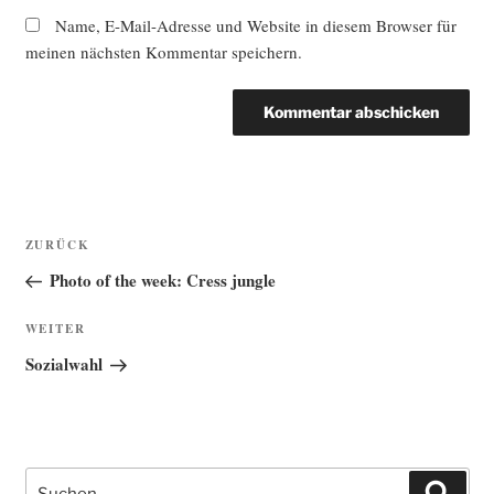
Name, E-Mail-Adresse und Website in diesem Browser für
meinen nächsten Kommentar speichern.
Beitragsnavigation
Vorheriger
ZURÜCK
Beitrag
Photo of the week: Cress jungle
Nächster
WEITER
Beitrag
Sozialwahl
Suche
Such