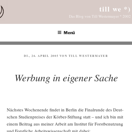
Zum
till we *)
Inhalt
Das Blog von Till Westermayer * 2002
springen
Menü
VERÖFFENTLICHT
DI., 26. APRIL 2005
VON
TILL WESTERMAYER
AM
Werbung in eigener Sache
Nächs­tes Wochen­en­de fin­det in Ber­lin die Final­run­de des Deut­
schen Stu­di­en­prei­ses der Kör­ber-Stif­tung statt – und ich bin mit
einem Bei­trag aus mei­ner Arbeit am Insti­tut für Forst­be­nut­zung
und Forst­li­che Arbeits­wis­sen­schaft mit dabei: