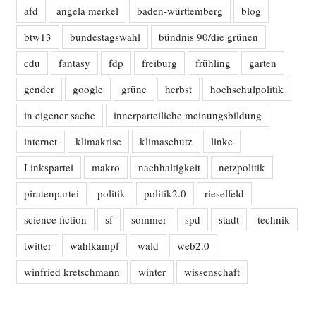
afd
angela merkel
baden-württemberg
blog
btw13
bundestagswahl
bündnis 90/die grünen
cdu
fantasy
fdp
freiburg
frühling
garten
gender
google
grüne
herbst
hochschulpolitik
in eigener sache
innerparteiliche meinungsbildung
internet
klimakrise
klimaschutz
linke
Linkspartei
makro
nachhaltigkeit
netzpolitik
piratenpartei
politik
politik2.0
rieselfeld
science fiction
sf
sommer
spd
stadt
technik
twitter
wahlkampf
wald
web2.0
winfried kretschmann
winter
wissenschaft