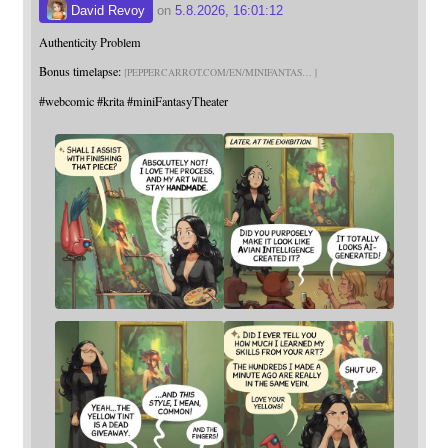
David Revoy
on
5.8.2026, 16:01:12
Authenticity Problem
Bonus timelapse:
PEPPERCARROT.COM/EN/MINIFANTAS
#
webcomic
#
krita
#
miniFantasyTheater