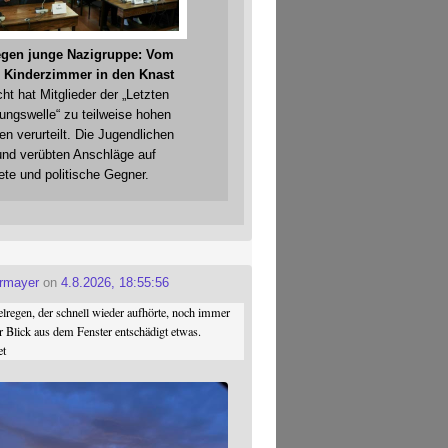
gegen junge Nazigruppe: Vom
 Kinderzimmer in den Knast
cht hat Mitglieder der „Letzten
gungswelle“ zu teilweise hohen
en verurteilt. Die Jugendlichen
und verübten Anschläge auf
ete und politische Gegner.
ermayer
on
4.8.2026, 18:55:56
regen, der schnell wieder aufhörte, noch immer
r Blick aus dem Fenster entschädigt etwas.
et