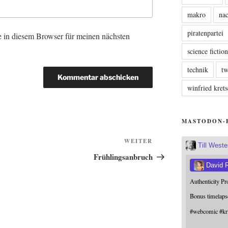
makro
nac
piratenpartei
 in diesem Browser für meinen nächsten
science fictio
technik
tw
winfried kre
MASTODON-
Nächster
WEITER
Till West
Beitrag
Frühlingsanbruch
David 
Authenticity P
Bonus timelaps
#
webcomic
#
kr