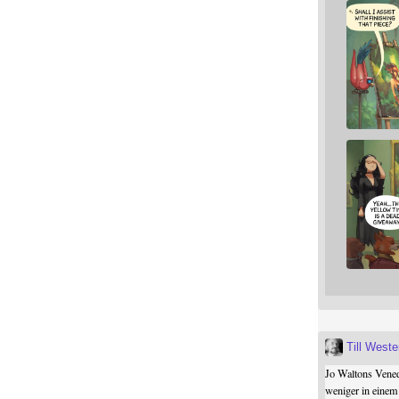
Till West
Jo Waltons Vened
weniger in einem