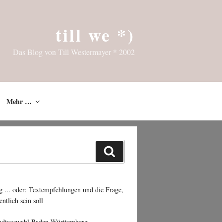
till we *)
Das Blog von Till Westermayer * 2002
Mehr …
Suchen
g ... oder: Textempfehlungen und die Frage,
entlich sein soll
ndtagswahl Baden-Württemberg