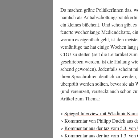
Da machen grü­ne Poli­ti­ke­rIn­nen das, 
näm­lich als Anti­ab­schot­tungs­po­li­ti­ke­rI
ein klei­nes biß­chen). Und schon gibt 
feu­er­te wochen­lan­ge Medi­en­de­bat­te, e
wor­um es eigent­lich geht, ist den meis­t
ver­nünf­ti­ge taz hat eini­ge Wochen lang 
CDU zu stel­len (seit die Leit­ar­ti­kel zu
geschrie­ben wer­den, ist die Hal­tung wie­
schend gewor­den). Jeden­falls scheint mi
ihren Sprach­roh­ren deut­lich zu wer­den
über­prüft wer­den soll­ten, bevor sie als 
(und ver­ein­zelt, ver­steckt auch schon z
Arti­kel zum Thema:
>
Spie­gel-Inter­view mit Wla­di­mir Kami­
>
Kom­men­tar von Phil­ipp Dudek aus de
>
Kom­men­tar aus der taz vom 5.3. von
>
Kom­men­tar aus der taz vom 1.3. von C