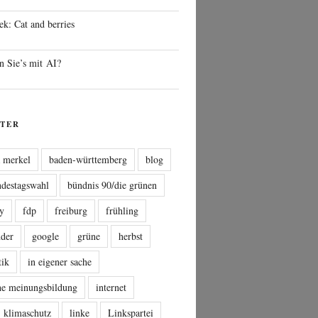
ek: Cat and berries
n Sie’s mit AI?
TER
a merkel
baden-württemberg
blog
ndestagswahl
bündnis 90/die grünen
sy
fdp
freiburg
frühling
nder
google
grüne
herbst
tik
in eigener sache
che meinungsbildung
internet
klimaschutz
linke
Linkspartei