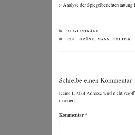
>
Ana­ly­se der Spie­gel­be­richt­erstat­tun
KATEGORIEN
ALT-EINTRÄGE
SCHLAGWÖRTER
CDU
,
GRÜNE
,
MANN
,
POLITIK
Schreibe einen Kommentar
Deine E-Mail-Adresse wird nicht veröffe
markiert
Kommentar
*