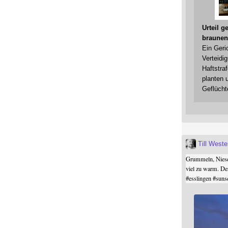
Urteil 
braunen
Ein Geri
Verteidi
Haftstraf
planten 
Geflücht
Till West
Grummeln, Niesel
viel zu warm. De
#
esslingen
#
suns