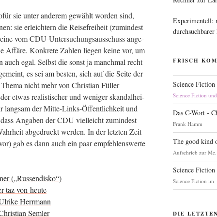
wofür sie unter ande­rem gewählt wor­den sind,
Experimentell:
n­nen: sie erleich­tern die Rei­se­frei­heit (zumin­dest
durchsuchbarer
es eine vom CDU-Unter­su­chungs­aus­schuss ange­
ine Affä­re. Kon­kre­te Zah­len lie­gen kei­ne vor, um
en auch egal. Selbst die sonst ja manch­mal recht
FRISCH KO
gemeint, es sei am bes­ten, sich auf die Sei­te der
Science Fiction
m The­ma nicht mehr von Chris­ti­an Fül­ler
der etwas rea­lis­ti­scher und weni­ger skan­dal­hei­
Science Fiction un
r lang­sam der Mit­te-Links-Öffent­lich­keit und
Das C-Wort - C
, dass Anga­ben der CDU viel­leicht zumin­dest
Frank Hamm
Wahr­heit abge­druckt wer­den. In der letz­ten Zeit
The good kind o
uvor) gab es dann auch ein paar emp­feh­lens­wer­te
Aufschrieb zur Me.
Science Fiction
ner („Rus­sen­dis­ko“)
Science Fiction im
r taz von heute
 Ulri­ke Herrmann
hris­ti­an Semler
DIE LETZTE