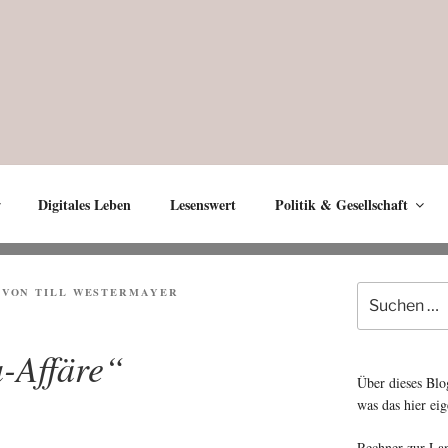
Digitales Leben
Lesenswert
Politik & Gesellschaft
Suche
VON
TILL WESTERMAYER
nach:
a-Affäre“
Über dieses Blo
was das hier eig
Rechner zur La