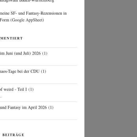
 meine SF- und Fantasy-Rezensionen in
 Form
(Google AppSheet)
MMENTIERT
 im Juni (und Juli) 2026
(
1
)
d
haos-Tage bei der CDU
(
1
)
f weird - Teil I
(
1
)
..
 und Fantasy im April 2026
(
1
)
N BEITRÄGE