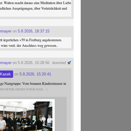
er. Walton macht daraus eine Meditation über Liebe
iedlichen Ausprägungen, über Verletzlichkeit und
ermayer
on
5.8.2026, 18:37:15
elt ärgerlichen +59 in Freiburg angekommen.
st wäre vmtl. der Anschluss weg gewesen..
ermayer
on 5.8.2026, 15:28:56
boosted
 Kasek
on
5.8.2026, 15:20:41
unge Nazigruppe: Vom braunen Kinderzimmer in
.DE/URTEIL-GEGEN-JUNGE-NAZI