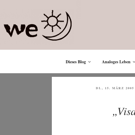
Zum
Inhalt
springen
Dieses Blog
Analoges Leben
VERÖFFENTLICHT
DI., 15. MÄRZ 2005
AM
„Vis