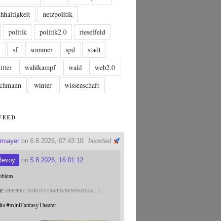
hhaltigkeit
netzpolitik
politik
politik2.0
rieselfeld
n
sf
sommer
spd
stadt
itter
wahlkampf
wald
web2.0
tschmann
winter
wissenschaft
FEED
ermayer
on 6.8.2026, 07:43:10
boosted
Revoy
on
5.8.2026, 16:01:12
roblem
e:
PEPPERCARROT.COM/EN/MINIFANTAS
ita
#
miniFantasyTheater