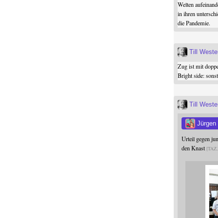
Welten aufeinand
in ihren untersch
die Pandemie.
Till West
Zug ist mit dopp
Bright side: son
Till West
Jürgen
Urteil gegen j
den Knast
TAZ