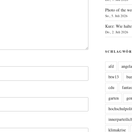
Photo of the we
So., 5. Juli 2026
Kurz: Wie halte
Do., 2. Juli 2026
SCHLAGWÖR
afd
angel
btw13
bu
cdu
fanta
garten
ge
hochschulpoli
innerparteili
klimakrise