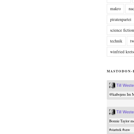
makro
nac
piratenpartei
science fictio
technik
tw
winfried kre
MASTODON-
Till West
@
kaibojens
Im Mi
Till West
Bonnie Taylor me
#
startrek
#
snw