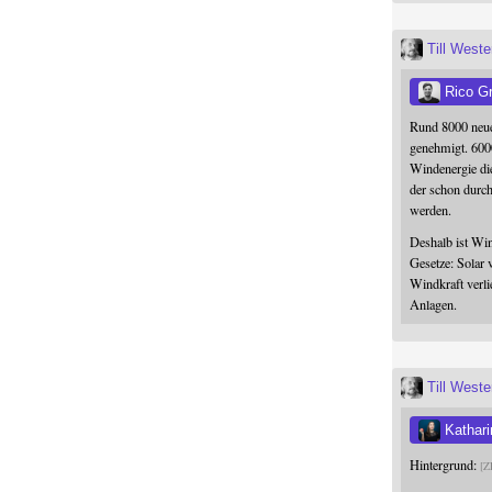
Till West
Rico G
Rund 8000 neue
genehmigt. 600
Windenergie die
der schon durc
werden.
Deshalb ist Win
Gesetze: Solar 
Windkraft verli
Anlagen.
Till West
Kathari
Hintergrund:
Z