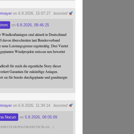
ermayer
on 6.8.2026, 15:07:27
boosted
rimm
on
6.8.2026, 08:46:25
 Windkraftanlagen sind aktuell in Deutschland
0 davon überschreiten laut Bundesverband
 neue Leistungsgrenze regelmäßig. Drei Viertel
hgeplanten Windprojekte müssen neu bewertet
dkraft für mich die eigentliche Story dieser
verliert Garantien für zukünftige Anlagen.
ert sie für bereits durchgeplante und genehmigte
ermayer
on 6.8.2026, 11:34:14
boosted
na Nocun
on
5.8.2026, 08:05:09
DFHEUTE.DE/POLITIK/DEUTSCHLAN