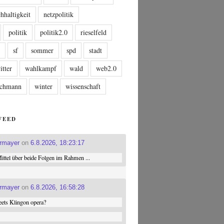
hhaltigkeit
netzpolitik
politik
politik2.0
rieselfeld
n
sf
sommer
spd
stadt
itter
wahlkampf
wald
web2.0
tschmann
winter
wissenschaft
FEED
ermayer
on
6.8.2026, 18:23:17
ttel über beide Folgen im Rahmen ...
ermayer
on
6.8.2026, 16:58:28
ets Klingon opera?