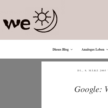
Zum
Inhalt
springen
Dieses Blog
Analoges Leben
VERÖFFENTLICHT
DI., 8. MÄRZ 2005
AM
Google: 