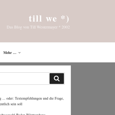
till we *)
Das Blog von Till Westermayer * 2002
Mehr …
Suchen
g ... oder: Textempfehlungen und die Frage,
entlich sein soll
ndtagswahl Baden-Württemberg