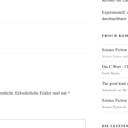
Experimentell:
durchsuchbarer
FRISCH KO
Science Fiction
Science Fiction un
Das C-Wort - C
Frank Hamm
The good kind o
Aufschrieb zur Me.
ntlicht.
Erforderliche Felder sind mit
*
Science Fiction
Science Fiction im
DIE LETZTE