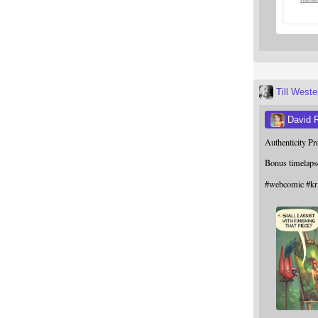
Till West
David 
Authenticity P
Bonus timelaps
#
webcomic
#
kr