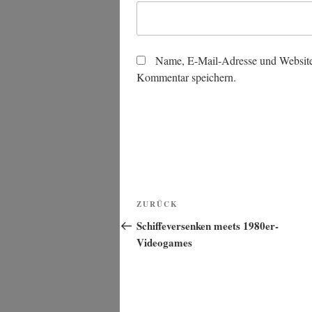
Name, E-Mail-Adresse und Website
Kommentar speichern.
Beitragsnavigation
Vorheriger
ZURÜCK
Beitrag
Schiffeversenken meets 1980er-
Videogames