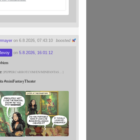
ermayer
on 6.8.2026, 07:43:10
boosted
Revoy
on
5.8.2026, 16:01:12
roblem
e:
PEPPERCARROT.COM/EN/MINIFANTAS
ita
#
miniFantasyTheater