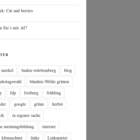
ek: Cat and berries
n Sie’s mit AI?
TER
a merkel
baden-württemberg
blog
ndestagswahl
bündnis 90/die grünen
sy
fdp
freiburg
frühling
nder
google
grüne
herbst
tik
in eigener sache
che meinungsbildung
internet
klimaschutz
linke
Linkspartei