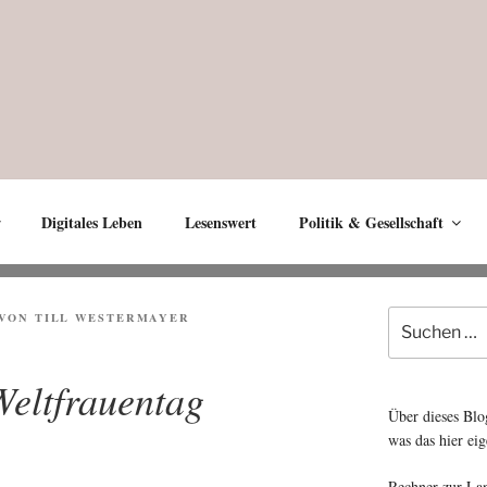
Digitales Leben
Lesenswert
Politik & Gesellschaft
Suche
VON
TILL WESTERMAYER
nach:
Weltfrauentag
Über dieses Blo
was das hier eig
Rechner zur La