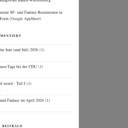
 meine SF- und Fantasy-Rezensionen in
 Form
(Google AppSheet)
MMENTIERT
 im Juni (und Juli) 2026
(
1
)
d
haos-Tage bei der CDU
(
1
)
f weird - Teil I
(
1
)
..
 und Fantasy im April 2026
(
1
)
N BEITRÄGE