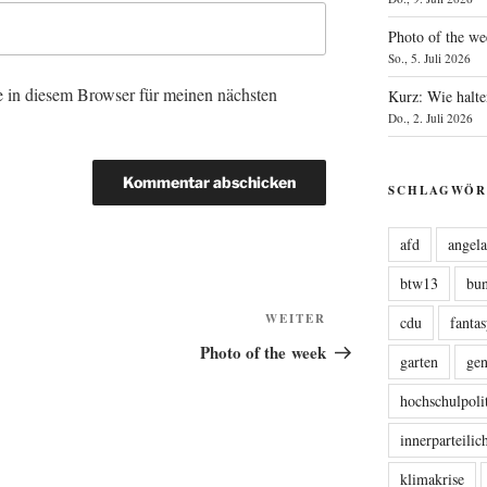
Photo of the we
So., 5. Juli 2026
 in diesem Browser für meinen nächsten
Kurz: Wie halte
Do., 2. Juli 2026
SCHLAGWÖR
afd
angel
btw13
bu
Nächster
WEITER
cdu
fanta
Beitrag
Photo of the week
garten
ge
hochschulpoli
innerparteili
klimakrise