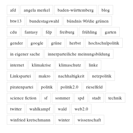
afd
angela merkel
baden-württemberg
blog
btw13
bundestagswahl
bündnis 90/die grünen
cdu
fantasy
fdp
freiburg
frühling
garten
gender
google
grüne
herbst
hochschulpolitik
in eigener sache
innerparteiliche meinungsbildung
internet
klimakrise
klimaschutz
linke
Linkspartei
makro
nachhaltigkeit
netzpolitik
piratenpartei
politik
politik2.0
rieselfeld
science fiction
sf
sommer
spd
stadt
technik
twitter
wahlkampf
wald
web2.0
winfried kretschmann
winter
wissenschaft