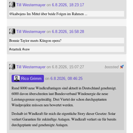
Till Westermayer
on
6.8.2026, 18:23:17
@
kaibojens
Im Mittel über beide Folgen im Rahmen ...
Till Westermayer
on
6.8.2026, 16:58:28
Bonnie Taylor meets Klingon opera?
#
startrek
#
snw
Till Westermayer
on 6.8.2026, 15:07:27
boosted
Rico Grimm
on
6.8.2026, 08:46:25
Rund 8000 neue Windkraftanlagen sind aktuell in Deutschland genehmigt.
6000 davon überschreiten laut Bundesverband Windenergie die neue
Leistungsgrenze regelmäßig. Drei Viertel der schon durchgeplanten
Windprojekte müssen neu bewertet werden.
Deshalb ist Windkraft für mich die eigentliche Story dieser Gesetze: Solar
verliert Garantien für zukünftige Anlagen. Windkraft verliert sie für bereits
durchgeplante und genehmigte Anlagen.