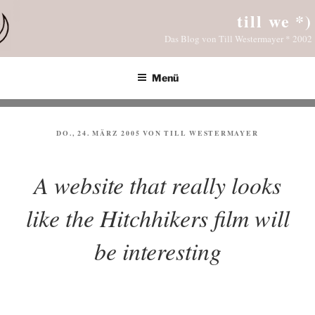
Zum
till we *)
Inhalt
Das Blog von Till Westermayer * 2002
springen
Menü
VERÖFFENTLICHT
DO., 24. MÄRZ 2005
VON
TILL WESTERMAYER
AM
A website that really looks
like the Hitchhikers film will
be interesting