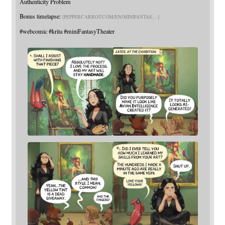
Authenticity Problem
Bonus timelapse:
PEPPERCARROT.COM/EN/MINIFANTAS
#
webcomic
#
krita
#
miniFantasyTheater