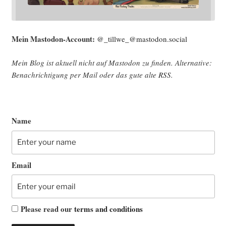
Mein Mast­o­don-Account:
@_tillwe_@mastodon.social
Mein Blog ist aktu­ell nicht auf Mast­o­don zu fin­den. Alter­na­ti­ve:
Benach­rich­ti­gung per Mail oder das gute alte
RSS
.
Name
Email
Please read our
terms and conditions