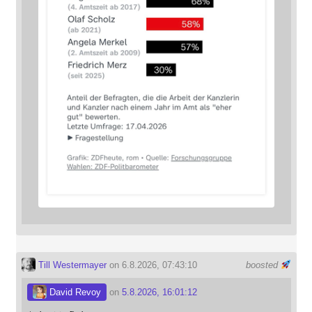
Till Westermayer
on 6.8.2026, 07:43:10
boosted
David Revoy
on
5.8.2026, 16:01:12