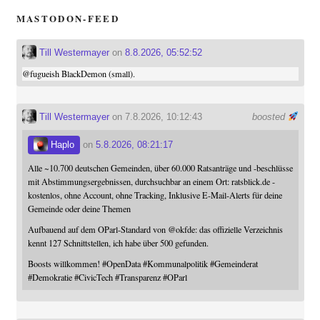
MASTODON-FEED
Till Westermayer
on
8.8.2026, 05:52:52
@
fugueish
BlackDemon (small).
Till Westermayer
on 7.8.2026, 10:12:43
boosted
Haplo
on
5.8.2026, 08:21:17
Alle ~10.700 deutschen Gemeinden, über 60.000 Ratsanträge und -beschlüsse
mit Abstimmungsergebnissen, durchsuchbar an einem Ort: ratsblick.de -
kostenlos, ohne Account, ohne Tracking, Inklusive E-Mail-Alerts für deine
Gemeinde oder deine Themen
Aufbauend auf dem OParl-Standard von
@
okfde
: das offizielle Verzeichnis
kennt 127 Schnittstellen, ich habe über 500 gefunden.
Boosts willkommen!
#
OpenData
#
Kommunalpolitik
#
Gemeinderat
#
Demokratie
#
CivicTech
#
Transparenz
#
OParl