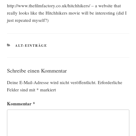
http://www.thefilmfactory.co.uk/hitchhikers/ – a web­site that
real­ly looks like the Hitch­hi­kers movie will be inte­res­t­ing (did I
just repea­ted myself?)
KATEGORIEN
ALT-EINTRÄGE
Schreibe einen Kommentar
Deine E-Mail-Adresse wird nicht veröffentlicht.
Erforderliche
Felder sind mit
*
markiert
Kommentar
*