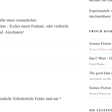
Experimentell:
durchsuchbarer
für umso erstaun­li­cher:
 – Escher meets Frak­ta­le, oder viel­leicht
Band. Anschauen!
FRISCH KO
Science Fiction
Science Fiction un
Das C-Wort - C
Frank Hamm
The good kind o
Aufschrieb zur Me.
Science Fiction
Science Fiction im
ntlicht.
Erforderliche Felder sind mit
*
DIE LETZTE