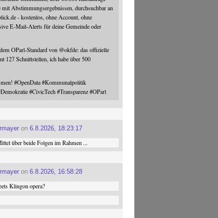
e mit Abstimmungsergebnissen, durchsuchbar an
blick.de - kostenlos, ohne Account, ohne
sive E-Mail-Alerts für deine Gemeinde oder
 dem OParl-Standard von
@
okfde
: das offizielle
nt 127 Schnittstellen, ich habe über 500
ommen!
#
OpenData
#
Kommunalpolitik
#
Demokratie
#
CivicTech
#
Transparenz
#
OParl
ermayer
on
6.8.2026, 18:23:17
ttel über beide Folgen im Rahmen ...
ermayer
on
6.8.2026, 16:58:28
ets Klingon opera?