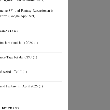
 meine SF- und Fantasy-Rezensionen in
 Form
(Google AppSheet)
MMENTIERT
 im Juni (und Juli) 2026
(
1
)
d
haos-Tage bei der CDU
(
1
)
f weird - Teil I
(
1
)
..
 und Fantasy im April 2026
(
1
)
N BEITRÄGE