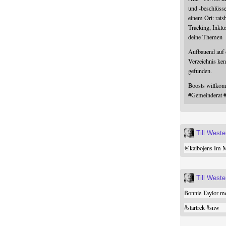
und -beschlüss
einem Ort: rats
Tracking, Inklu
deine Themen
Aufbauend auf
Verzeichnis ken
gefunden.
Boosts willk
#
Gemeinderat
Till West
@
kaibojens
Im Mi
Till West
Bonnie Taylor me
#
startrek
#
snw