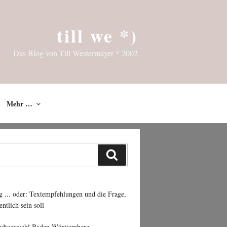
till we *)
Das Blog von Till Westermayer * 2002
Mehr …
Suchen
g ... oder: Textempfehlungen und die Frage,
entlich sein soll
ndtagswahl Baden-Württemberg