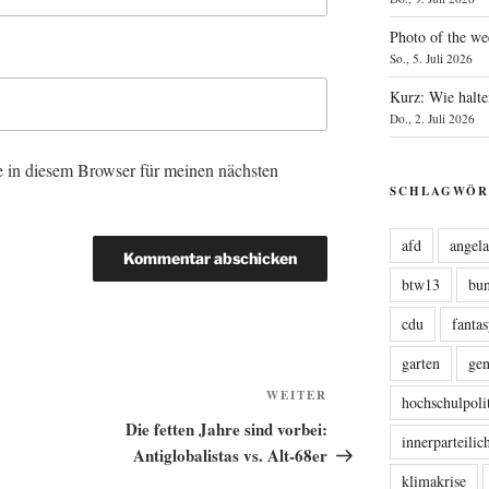
Photo of the we
So., 5. Juli 2026
Kurz: Wie halte
Do., 2. Juli 2026
 in diesem Browser für meinen nächsten
SCHLAGWÖR
afd
angel
btw13
bu
cdu
fanta
garten
ge
Nächster
WEITER
hochschulpoli
Beitrag
Die fetten Jahre sind vorbei:
innerparteili
Antiglobalistas vs. Alt-68er
klimakrise