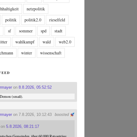
hhaltigkeit
netzpolitik
politik
politik2.0
rieselfeld
n
sf
sommer
spd
stadt
itter
wahlkampf
wald
web2.0
tschmann
winter
wissenschaft
FEED
ermayer
on
8.8.2026, 05:52:52
Demon (small).
ermayer
on 7.8.2026, 10:12:43
boosted
on
5.8.2026, 08:21:17
eutschen Gemeinden, über 60.000 Ratsanträge