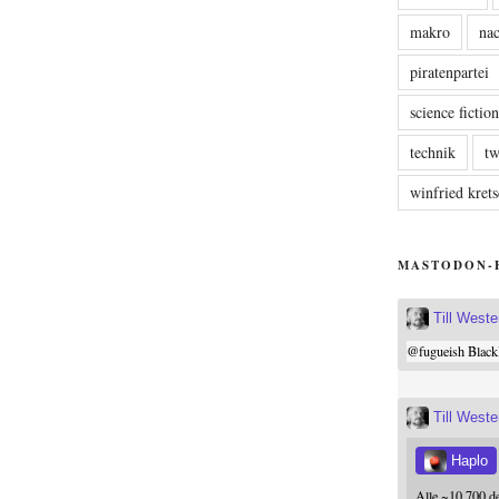
makro
nac
piratenpartei
science fictio
technik
tw
winfried kre
MASTODON-
Till West
@
fugueish
Black
Till West
Haplo
Alle ~10.700 d