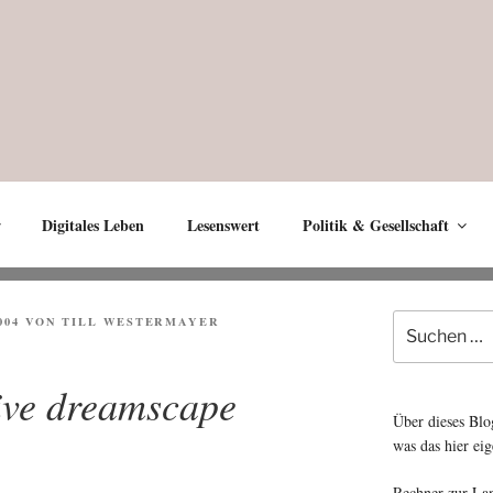
Digitales Leben
Lesenswert
Politik & Gesellschaft
Suche
004
VON
TILL WESTERMAYER
nach:
tive dreamscape
Über dieses Blo
was das hier eig
Rechner zur La