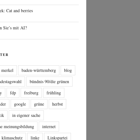
ek: Cat and berries
n Sie’s mit AI?
TER
a merkel
baden-württemberg
blog
ndestagswahl
bündnis 90/die grünen
sy
fdp
freiburg
frühling
nder
google
grüne
herbst
tik
in eigener sache
che meinungsbildung
internet
klimaschutz
linke
Linkspartei