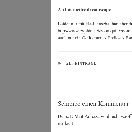
An inter­ac­ti­ve dreamscape
Lei­der nur mit Flash anschau­bar, aber da
http://www.cyphic.net/zoomquilt/zoom.htm
auch nur ein Gefloch­te­nes End­lo­ses 
KATEGORIEN
ALT-EINTRÄGE
Schreibe einen Kommentar
Deine E-Mail-Adresse wird nicht veröffe
markiert