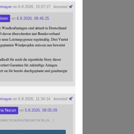
ermayer
on 6.8.2026, 15:07:27
boosted
rimm
on
6.8.2026, 08:46:25
 Windkraftanlagen sind aktuell in Deutschland
0 davon überschreiten laut Bundesverband
 neue Leistungsgrenze regelmäßig. Drei Viertel
hgeplanten Windprojekte müssen neu bewertet
dkraft für mich die eigentliche Story dieser
verliert Garantien für zukünftige Anlagen.
ert sie für bereits durchgeplante und genehmigte
ermayer
on 6.8.2026, 11:34:14
boosted
na Nocun
on
5.8.2026, 08:05:09
DFHEUTE.DE/POLITIK/DEUTSCHLAN