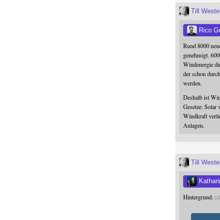
Till West
Rico G
Rund 8000 neue
genehmigt. 600
Windenergie die
der schon durc
werden.
Deshalb ist Win
Gesetze: Solar 
Windkraft verli
Anlagen.
Till West
Kathari
Hintergrund:
Z