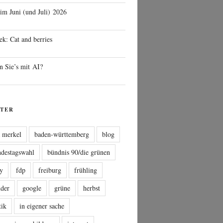
 im Juni (und Juli) 2026
ek: Cat and berries
n Sie’s mit AI?
TER
a merkel
baden-württemberg
blog
ndestagswahl
bündnis 90/die grünen
sy
fdp
freiburg
frühling
nder
google
grüne
herbst
tik
in eigener sache