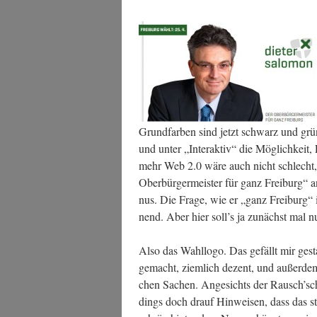
Grund­far­ben sind jetzt schwarz und grün.
und unter „Inter­ak­tiv“ die Mög­lich­keit, 
mehr Web 2.0 wäre auch nicht schlecht, 
Ober­bür­ger­meis­ter für ganz Frei­burg“ a
nus. Die Fra­ge, wie er „ganz Frei­burg“ 
nend. Aber hier soll’s ja zunächst mal n
Also das Wahl­lo­go. Das gefällt mir gestal­t
gemacht, ziem­lich dezent, und außer­dem h
chen Sachen. Ange­sichts der Rausch’sch
dings doch drauf Hin­wei­sen, dass das sti­l