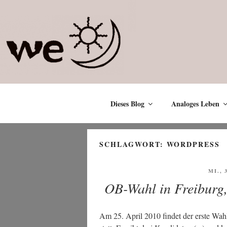
Zum
Inhalt
springen
Dieses Blog
Analoges Leben
SCHLAGWORT:
WORDPRESS
VERÖ
MI., 
AM
OB-Wahl in Freiburg, 
Am 25. April 2010 fin­det der ers­te Wah