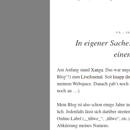
VERÖF
SA., 1
AM
In eigener Sache
eine
Am Anfang stand
Xan­ga
. Das war unge
Blog“!) zum
Live­Jour­nal
. Seit
knapp dre
mei­nem Web­space. Danach gab’s noch dive
noch an …).
Mein Blog ist also schon eini­ge Jah­re 
lich. Jeden­falls lässt sich dar­über strei­t
Online-Label („_tillwe_“, „till­we“, etc.)
Abkür­zung mei­nes Namens.