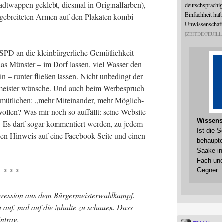
t­wap­pen geklebt, dies­mal in Ori­gi­nal­far­ben),
deutschsprachi
Einfachheit halb
e­brei­te­ten Armen auf den Pla­ka­ten kom­bi­
Unwissenschaftl
ZEIT.DE/FEUILL
e SPD an die klein­bür­ger­li­che Gemüt­lich­keit
s das Müns­ter – im Dorf las­sen, viel Was­ser den
in – run­ter flie­ßen las­sen. Nicht unbe­dingt der
­meis­ter wün­sche. Und auch beim Wer­be­spruch
t­li­chen: „mehr Mit­ein­an­der, mehr Mög­lich­
l­len? Was mir noch so auf­fällt: sei­ne Web­site
Wissens
. Es darf sogar kom­men­tiert wer­den, zu jedem
Ist die 
 den Hin­weis auf eine Face­book-Sei­te und einen
behaupte
Saake in
Fach und
* * *
Gegner.
res­si­on aus dem Bür­ger­meis­ter­wahl­kampf.
u auf, mal auf die Inhal­te zu schau­en. Dass
intrag.