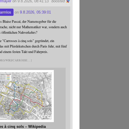
ermayer
on 9.8.2026, 08:41:13
boosted
armlos
on
9.8.2026, 05:39:01
ss Blaise Pascal, der Namensgeber für die
ache, nicht nur Mathematiker war, sondern auch
s öffentlichen Nahverkehrs?
 "Carrosses à cinq sols" gegründet, ein
s mit Pferdekutschen durch Paris fuhr, mit fünf
nd einem festen Takt und Fahrpreis.
.ORG/WIKI/CARROSSE
es à cinq sols – Wikipedia