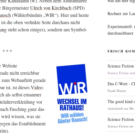
kei­ne Kan­di­da­tin (w). Neben dem Amts­in­ha­ber
was das hier eig
r Bür­ger­meis­ter
Ulrich von Kirch­bach
(SPD)
Rechner zur La
Rausch
(Wäh­ler­bünd­nis „WIR“). Hier und heu­te
ist die oben ver­link­te Sei­te durch­aus nicht
Experimentell:
tung
steht schon eini­ges), son­dern um Sym­bol­
durchsuchbarer
* * *
FRISCH KO
e Web­site
Science Fiction
a­de nicht erreich­bar
Science Fiction un
zum Web­auf­tritt gera­de
Das C-Wort - C
r ist, ist die­ses
Video
:
Frank Hamm
 als selbst ernann­ter
The good kind o
­al­ter­ver­klei­dung vor
z nach Fasching ganz das
Aufschrieb zur Me.
 wird wis­sen, was sie
Science Fiction
 gegen das Estab­lish­ment
Science Fiction im
grün).