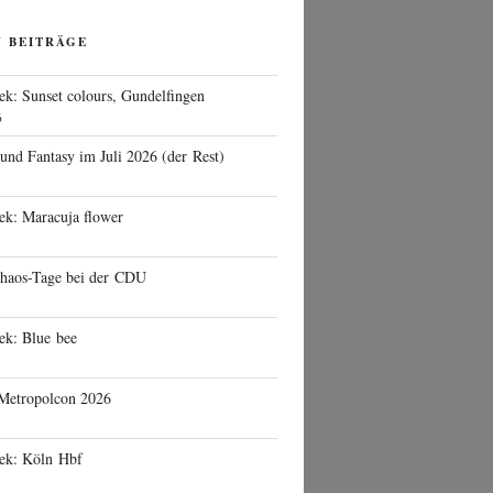
N BEITRÄGE
ek: Sunset colours, Gundelfingen
6
 und Fantasy im Juli 2026 (der Rest)
ek: Maracuja flower
haos-Tage bei der CDU
ek: Blue bee
 Metropolcon 2026
eek: Köln Hbf