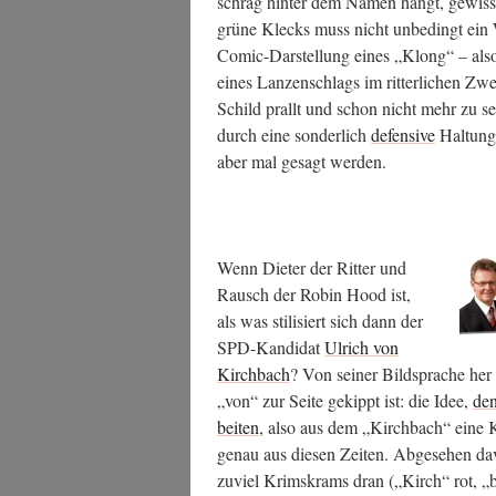
schräg hin­ter dem Namen hängt, gewis­se 
grü­ne Klecks muss nicht unbe­dingt ein W
Comic-Dar­stel­lung eines „Klong“ – also
eines Lan­zen­schlags im rit­ter­li­chen Zw
Schild prallt und schon nicht mehr zu seh
durch eine son­der­lich
defen­si­ve
Hal­tung 
aber mal gesagt werden.
Wenn Die­ter der Rit­ter und
Rausch der Robin Hood ist,
als was sti­li­siert sich dann der
SPD-Kan­di­dat
Ulrich von
Kirch­bach
? Von sei­ner Bild­spra­che h
„von“ zur Sei­te gekippt ist: die Idee,
den
bei­ten
, also aus dem „Kirch­bach“ eine
genau aus die­sen Zei­ten. Abge­se­hen
zuviel Krims­krams dran („Kirch“ rot, „