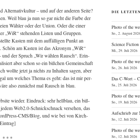
lter­na­tiv­kul­tur – und auf der ande­ren Sei­te?
DIE LETZTE
­chen. Weil blau ja nun so gar nicht die Far­be der
Frei­en Wäh­ler oder der Uni­on. Oder die einer
Photo of the we
­ter „WiR“ ste­hen­den Lis­ten und Grup­pen.
So., 2. August 202
tell­te Kas­ten mit dem auf­fäl­li­gen Punkt an
Science Fiction
ist. Schön am Kas­ten ist das Akro­nym „WiR“
Mi., 29. Juli 2026
) – und der Spruch „Wir wäh­len Rausch“. Erin­
Photo of the we
­li­siert aber schon so ein biß­chen Gemein­schaft
So., 26. Juli 2026
 – ich woll­te jetzt ja nichts zu Inhal­ten sagen, aber
, egal um wel­ches The­ma es geht: das ist mir per­
Das C‑Wort – C
wäre also zunächst mal Rausch in blau.
Sa., 25. Juli 2026
Photo of the we
ite wie­der. Ein­druck: sehr hell­blau, ein biß­
So., 19. Juli 2026
mit jedem Web2.0‑Schnickschnack ver­se­hen, das
Aufschrieb zur
Word­Press-CMS/­B­log, und wie bei von Kirch­
So., 12. Juli 2026
 Eintrag]
Photo of the w
So., 12. Juli 2026
* * *