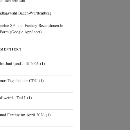
entlich sein soll
ndtagswahl Baden-Württemberg
 meine SF- und Fantasy-Rezensionen in
 Form
(Google AppSheet)
MMENTIERT
 im Juni (und Juli) 2026
(
1
)
d
haos-Tage bei der CDU
(
1
)
f weird - Teil I
(
1
)
..
 und Fantasy im April 2026
(
1
)