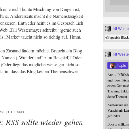
doch eine recht bun­te Mischung von Din­gen ist,
nd­wie. Ande­rer­seits macht die Namens­lo­sig­keit
ren­zie­ren. Ent­we­der heißt es im Gespräch „ich
Till West
eb „Till Wes­ter­may­er schreibt“ (ger­ne auch
als „Mar­ke“ taucht nicht so rich­tig auf. Hmm.
@
fugueish
Black
e­sen Zustand ändern möch­te. Braucht ein Blog
Till West
Namen („Wun­der­land“ zum Bei­spiel)? Oder
Oder liegt das mög­li­cher­wei­se gar nicht so
Haplo
ch dar­in, dass das Blog kei­nen The­men­schwer­
Alle ~10.700 d
und -beschlüss
einem Ort: rats
Tracking, Inklu
deine Themen
Aufbauend auf
Verzeichnis ken
FFENTLICHT
23. JULI 2009
gefunden.
e: RSS sollte wieder gehen
Boosts willk