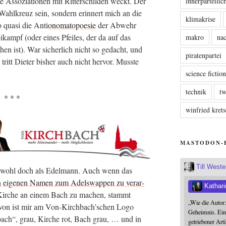
Asso­zia­tio­nen mit Rit­ter­schil­den weckt. Der
innerparteili
ahl­kreuz sein, son­dern erin­nert mich an die
klimakrise
 qua­si die Anti
ono­ma­to­poe­sie
der Abwehr
ei­kampf (oder eines Pfei­les, der da auf das
makro
nac
en ist). War sicher­lich nicht so gedacht, und
piratenpartei
tritt Die­ter bis­her auch nicht her­vor. Muss­te
science fictio
technik
tw
* * *
winfried kre
MASTODON-
Till West
er wohl doch als Edel­mann. Auch wenn das
 eige­nen Namen zum Adels­wap­pen zu ver­ar­
Kathari
 Kir­che an einem Bach zu machen, stammt
„Wie die Autor
 davon ist mir am Von-Kirchbach’schen Logo
Geheimnis. Ein
bach“, grau, Kir­che rot, Bach grau, … und in
getriebener Art