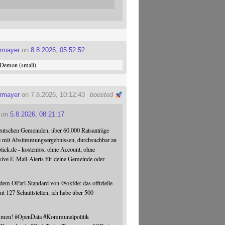
ermayer
on
8.8.2026, 05:52:52
Demon (small).
ermayer
on 7.8.2026, 10:12:43
boosted
on
5.8.2026, 08:21:17
eutschen Gemeinden, über 60.000 Ratsanträge
e mit Abstimmungsergebnissen, durchsuchbar an
blick.de - kostenlos, ohne Account, ohne
sive E-Mail-Alerts für deine Gemeinde oder
 dem OParl-Standard von
@
okfde
: das offizielle
nt 127 Schnittstellen, ich habe über 500
ommen!
#
OpenData
#
Kommunalpolitik