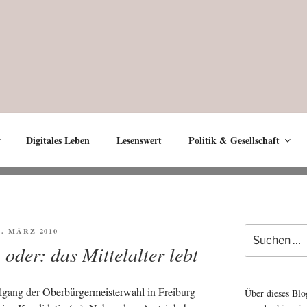
Digitales Leben
Lesenswert
Politik & Gesellschaft
Suche
FFENTLICHT
3. MÄRZ 2010
nach:
oder: das Mittelalter lebt
l­gang der
Ober­bür­ger­meis­ter­wahl
in Frei­burg
Über dieses Blo