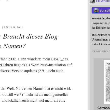
Till West
SonstH
Wusstet ihr, da
Programmierspr
FENTLICHT
6. JANUAR 2010
der Erfinder de
: Braucht dieses Blog
1662 wurden die
Unternehmen, da
n Namen?
festen Linien u
DE.WIKIPEDIA
­fähr 2002. Dann wan­der­te mein Blog („das
i Jah­ren
liegt es als Word­Press-Instal­la­ti­on auf
r­se Ver­si­ons­up­dates (2.9.1 steht auch
in der Welt. Nur: einen Namen hat es nicht wirk­
en, ob „till we *)“ mehr ist als mein gene­rel­les
, und letzt­lich auch nicht viel mehr als eine
Carross