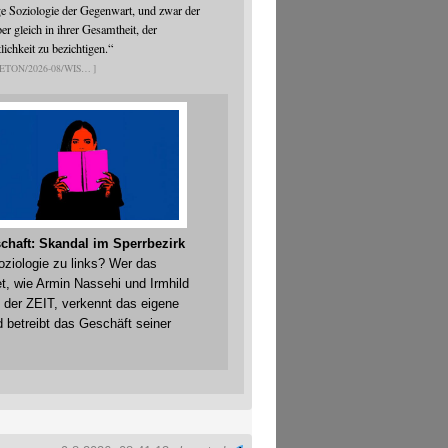
ge Soziologie der Gegenwart, und zwar der
er gleich in ihrer Gesamtheit, der
ichkeit zu bezichtigen.“
ETON/2026-08/WIS
chaft: Skandal im Sperrbezirk
Soziologie zu links? Wer das
t, wie Armin Nassehi und Irmhild
 der ZEIT, verkennt das eigene
 betreibt das Geschäft seiner