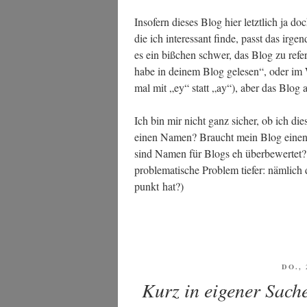
Inso­fern die­ses Blog hier letzt­lich ja 
die ich inter­es­sant fin­de, passt das irge
es ein biß­chen schwer, das Blog zu refe­
habe in dei­nem Blog gele­sen“, oder im W
mal mit „ey“ statt „ay“), aber das Blog 
Ich bin mir nicht ganz sicher, ob ich di
einen Namen? Braucht mein Blog einen 
sind Namen für Blogs eh über­be­wer­tet? (
pro­ble­ma­ti­sche Pro­blem tie­fer: näm­li
punkt hat?)
VERÖ
DO., 
AM
Kurz in eigener Sach