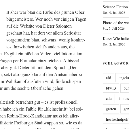
Science Fiction
Bis­her war blau die Far­be des grü­nen Ober­
Do., 9. Juli 2026
bür­ger­meis­ters. Wer noch vor eini­gen Tagen
Photo of the we
auf die Web­site von
Die­ter Salo­mon
So., 5. Juli 2026
geschaut hat, hat dort vor allem Serio­si­tät
Kurz: Wie halte
vor­ge­fun­den: blau, schwarz, wenig kon­kre­
Do., 2. Juli 2026
tes. Inzwi­schen sieht’s anders aus, die
 Es gibt ein biß­chen Video, viel Infor­ma­ti­on
Fra­gen per For­mu­lar ein­zu­rei­chen. A bis­serl
SCHLAGWÖR
aber gut. Die­ter tritt mit dem Spruch „Der
n, setzt also ganz klar auf den Amts­in­ha­ber­bo­
afd
angel
im Wahl­kampf aus­fül­len wird, fin­de ich span­
ur um die seich­te Ober­flä­che gehen.
btw13
bu
cdu
fanta
e­risch betrach­tet gut – es ist pro­fes­sio­nell
abe ich ein Fai­ble für „klein­schrift“ bei sol­
garten
ge
en Robin-Hood-Kan­di­da­tur muss ich aller­
hochschulpoli
i­sier­te Frei­bur­ger Stadt­wap­pen so, wie es da