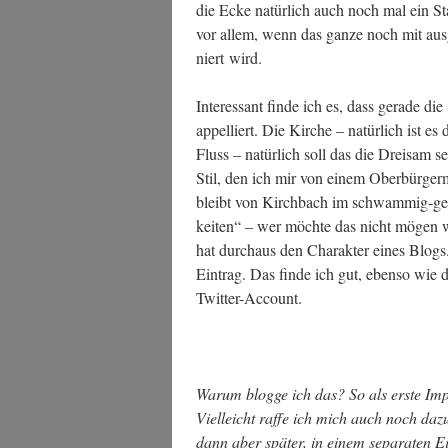
die Ecke natür­lich auch noch mal ein Stad
vor allem, wenn das gan­ze noch mit aus­g
niert wird.
Inter­es­sant fin­de ich es, dass gera­de di
appel­liert. Die Kir­che – natür­lich ist e
Fluss – natür­lich soll das die Drei­sam se
Stil, den ich mir von einem Ober­bür­ger
bleibt von Kirch­bach im schwam­mig-gemü
kei­ten“ – wer möch­te das nicht mögen wo
hat durch­aus den Cha­rak­ter eines Blogs
Ein­trag. Das fin­de ich gut, eben­so wie
Twitter-Account.
War­um blog­ge ich das? So als ers­te Imp
Viel­leicht raf­fe ich mich auch noch daz
dann aber spä­ter, in einem sepa­ra­ten E