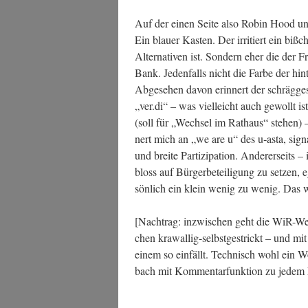
Auf der einen Sei­te also Robin Hood und A
Ein blau­er Kas­ten. Der irri­tiert ein biß
Alter­na­ti­ven ist. Son­dern eher die der 
Bank. Jeden­falls nicht die Far­be der hin
Abge­se­hen davon erin­nert der schräg­ge­s
„ver.di“ – was viel­leicht auch gewollt 
(soll für „Wech­sel im Rat­haus“ ste­hen
nert mich an „we are u“ des u‑asta, signa
und brei­te Par­ti­zi­pa­ti­on. Ande­rer­seits
bloss auf Bür­ger­be­tei­li­gung zu set­zen
sön­lich ein klein wenig zu wenig. Das 
[Nach­trag: inzwi­schen geht die WiR-Web­s
chen kra­wal­lig-selbst­ge­strickt – und 
einem so ein­fällt. Tech­nisch wohl ein 
bach mit Kom­men­tar­funk­ti­on zu jedem