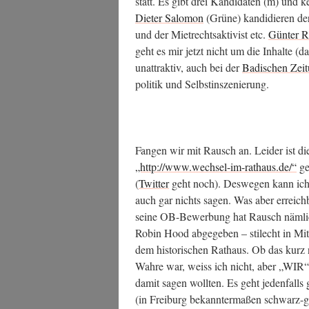
statt. Es gibt drei Kan­di­da­ten (m) und 
Die­ter Salo­mon
(Grü­ne) kan­di­die­ren de
und der Miet­rechts­ak­ti­vist etc.
Gün­ter 
geht es mir jetzt nicht um die Inhal­te (da 
unat­trak­tiv, auch bei der
Badi­schen Zei­
po­li­tik und Selbstinszenierung.
Fan­gen wir mit Rausch an. Lei­der ist di
„http://www.wechsel-im-rathaus.de/“
ger
(
Twit­ter
geht noch). Des­we­gen kann ich 
auch gar nichts sagen. Was aber erreich­ba
sei­ne OB-Bewer­bung hat Rausch näm­lich
Robin Hood abge­ge­ben – stil­echt in Mit­tel
dem his­to­ri­schen Rat­haus. Ob das kur
Wah­re war, weiss ich nicht, aber „WIR“
damit sagen woll­ten. Es geht jeden­falls
(in Frei­burg bekann­ter­ma­ßen schwarz-