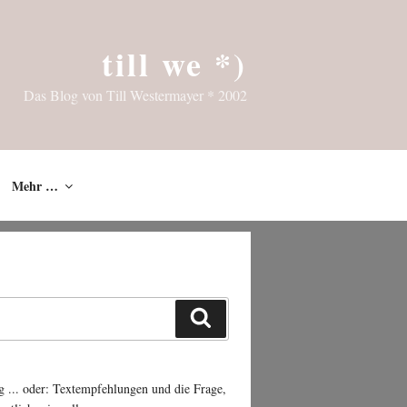
till we *)
Das Blog von Till Westermayer * 2002
Mehr …
Suchen
g ... oder: Textempfehlungen und die Frage,