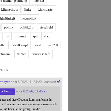
che meinungsbildung
internet
klimaschutz
linke
Linkspartei
hhaltigkeit
netzpolitik
politik
politik2.0
rieselfeld
n
sf
sommer
spd
stadt
itter
wahlkampf
wald
web2.0
tschmann
winter
wissenschaft
FEED
ermayer
on 9.8.2026, 11:54:20
boosted
na Nocun
on
9.8.2026, 11:46:25
:innen auf diese Deutung kommen, bleibt ihr
 in Erkenntnisinteresse wie Vorgehensweise KI-
ikel ist ihnen Grund genug, um die