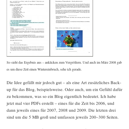
So sieht das Ergeb­nis aus – ankli­cken zum Ver­grö­ßern. Und auch im März 2008 gab
es um die­se Zeit einen Win­ter­ein­bruch, sehe ich gerade.
Die Idee gefällt mir jedoch gut – als eine Art zusätz­li­ches Back­
up für das Blog, bei­spiels­wei­se. Oder auch, um ein Gefühl dafür
zu bekom­men, was so ein Blog eigent­lich bedeu­tet. Ich habe
jetzt mal vier PDFs erstellt – eines für die Zeit bis 2006, und
dann jeweils eines für 2007, 2008 und 2009. Die letz­ten drei
sind um die 5 MB groß und umfas­sen jeweils 200–300 Seiten.