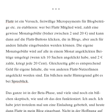
* * *
Flattr
ist ein Ver­such, frei­wil­li­ge Micro­pay­ments für Blog­bei­trä­
ge etc. zu eta­blie­ren: wer bei Flattr Mit­glied wird, zahlt eine
gewis­se Monats­ge­bühr (bis­her zwi­schen 2 und 20 €) und kann
dann auf die Flattr-But­tons kli­cken, die in Blogs, aber auch für
ande­re Inhal­te ein­ge­bun­den wer­den kön­nen. Die eige­ne
Monats­ge­bühr wird auf alle in einem Monat ange­klick­ten Bei­
trä­ge umge­legt (wenn ich 10 Sachen ange­klickt habe, und 2 €
zah­le, kriegt jede 20 Cent). Gleich­zei­tig gibt es ent­spre­chend
Geld für eige­ne Inhal­te, die von ande­ren Flattr-Nut­ze­rIn­nen
ange­klickt wor­den sind. Ein biß­chen mehr Hin­ter­grund gibt es
bei
Spree­blick
.
Das gan­ze ist in der Beta-Pha­se, und vie­le sind noch ein biß­
chen skep­tisch, wie und ob das den funk­tio­niert. Ich auch. Ich
habe jetzt trotz­dem mal um eine Ein­la­dung gebet­telt, und heu­te
dann Flattr in mein Blog ein­ge­baut. Nicht in der Hoff­nung auf