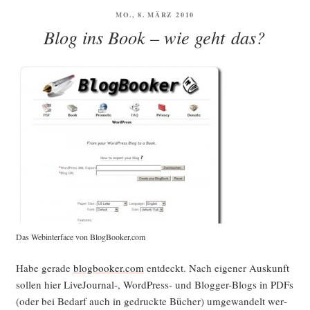
VERÖFFENTLICHT
MO., 8. MÄRZ 2010
AM
Blog ins Book – wie geht das?
Das Web­in­ter­face von BlogBooker.com
Habe gera­de
blogbooker.com
ent­deckt. Nach eige­ner Aus­kunft
sol­len hier LiveJournal‑, Word­Press- und Blog­ger-Blogs in PDFs
(oder bei Bedarf auch in gedruck­te Bücher) umge­wan­delt wer­