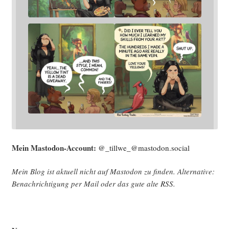
Mein Mast­o­don-Account:
@_tillwe_@mastodon.social
Mein Blog ist aktu­ell nicht auf Mast­o­don zu fin­den. Alter­na­ti­ve:
Benach­rich­ti­gung per Mail oder das gute alte
RSS
.