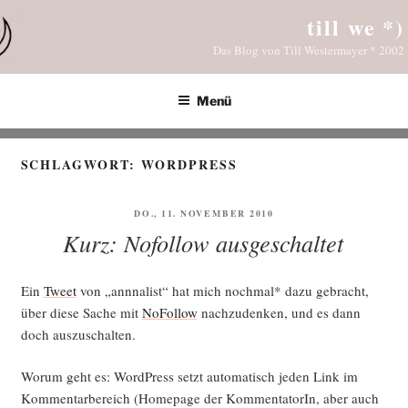
Zum
till we *)
Inhalt
Das Blog von Till Westermayer * 2002
springen
Menü
SCHLAGWORT:
WORDPRESS
VERÖFFENTLICHT
DO., 11. NOVEMBER 2010
AM
Kurz: Nofollow ausgeschaltet
Ein
Tweet
von „ann­na­list“ hat mich noch­mal* dazu gebracht,
über die­se Sache mit
NoFol­low
nach­zu­den­ken, und es dann
doch auszuschalten.
Wor­um geht es: Word­Press setzt auto­ma­tisch jeden Link im
Kom­men­tar­be­reich (Home­page der Kom­men­ta­to­rIn, aber auch