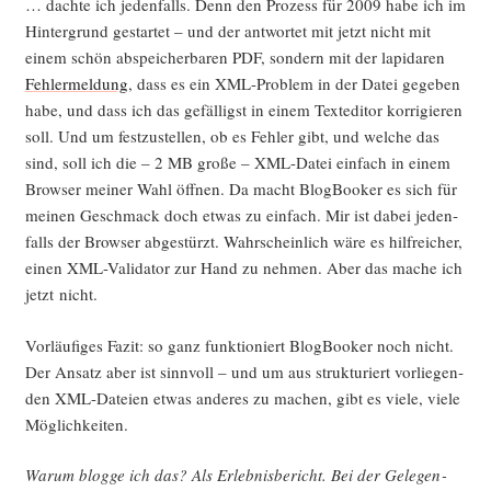
… dach­te ich jeden­falls. Denn den Pro­zess für 2009 habe ich im
Hin­ter­grund gestar­tet – und der ant­wor­tet mit jetzt nicht mit
einem schön abspei­cher­ba­ren PDF, son­dern mit der lapi­da­ren
Feh­ler­mel­dung
, dass es ein XML-Pro­blem in der Datei gege­ben
habe, und dass ich das gefäl­ligst in einem Text­edi­tor kor­ri­gie­ren
soll. Und um fest­zu­stel­len, ob es Feh­ler gibt, und wel­che das
sind, soll ich die – 2 MB gro­ße – XML-Datei ein­fach in einem
Brow­ser mei­ner Wahl öff­nen. Da macht Blog­Boo­ker es sich für
mei­nen Geschmack doch etwas zu ein­fach. Mir ist dabei jeden­
falls der Brow­ser abge­stürzt. Wahr­schein­lich wäre es hilf­rei­cher,
einen XML-Vali­da­tor zur Hand zu neh­men. Aber das mache ich
jetzt nicht.
Vor­läu­fi­ges Fazit: so ganz funk­tio­niert Blog­Boo­ker noch nicht.
Der Ansatz aber ist sinn­voll – und um aus struk­tu­riert vor­lie­gen­
den XML-Datei­en etwas ande­res zu machen, gibt es vie­le, vie­le
Möglichkeiten.
War­um blog­ge ich das? Als Erleb­nis­be­richt. Bei der Gele­gen­