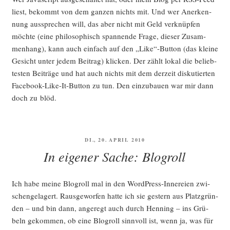
liest, bekommt von dem gan­zen nichts mit. Und wer Aner­ken­
nung aus­spre­chen will, das aber nicht mit Geld ver­knüp­fen
möch­te (eine phi­lo­so­phisch span­nen­de Fra­ge, die­ser Zusam­
men­hang), kann auch ein­fach auf den „Like“-Button (das klei­ne
Gesicht unter jedem Bei­trag) kli­cken. Der zählt lokal die belieb­
tes­ten Bei­trä­ge und hat auch nichts mit dem der­zeit dis­ku­tier­ten
Face­book-Like-It-But­ton zu tun. Den ein­zu­bau­en war mir dann
doch zu blöd.
VERÖFFENTLICHT
DI., 20. APRIL 2010
AM
In eigener Sache: Blogroll
Ich habe mei­ne Blogroll mal in den Word­Press-Inne­rei­en zwi­
schen­ge­la­gert. Raus­ge­wor­fen hat­te ich sie ges­tern aus Platz­grün­
den – und bin dann, ange­regt auch durch Hen­ning – ins Grü­
beln gekom­men, ob eine Blogroll sinn­voll ist, wenn ja, was für