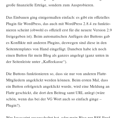
gro­ße finan­zi­el­le Erträ­ge, son­dern zum Ausprobieren.
Das Ein­bau­en ging eini­ger­ma­ßen ein­fach: es gibt ein offi­zi­el­les
Plug­in für Word­Press, das auch mit Word­Press 2.8.4 zu funk­tio­
nie­ren scheint (obwohl es offi­zi­ell erst für die neue­re Ver­si­on 2.9
frei­ge­ge­ben ist). Beim auto­ma­ti­schen Anfü­gen der But­tons gab
es Kon­flik­te mit ande­ren Plug­ins, des­we­gen sind die­se in den
Sei­ten­tem­pla­tes von Hand ein­ge­fügt. Dane­ben habe ich noch
einen But­ton für mein Blog als gan­zes ange­legt (ganz unten in
der Sei­ten­leis­te unter „Kaf­fee­kas­se“).
Die But­tons funk­tio­nie­ren so, dass sie nur von ande­ren Flattr-
Mit­glie­dern ange­klickt wer­den kön­nen. Beim ers­ten Mal, dass
ein But­ton erfolg­reich ange­klickt wur­de, wird eine Mel­dung an
Flattr geschickt, die dort den Bei­trag samt URL anlegt (wäre
schön, wenn das bei der VG Wort auch so ein­fach gin­ge –
Plugin?).
Wer Java­script aus­ge­schal­tet hat, oder mein Blog per RSS-Feed