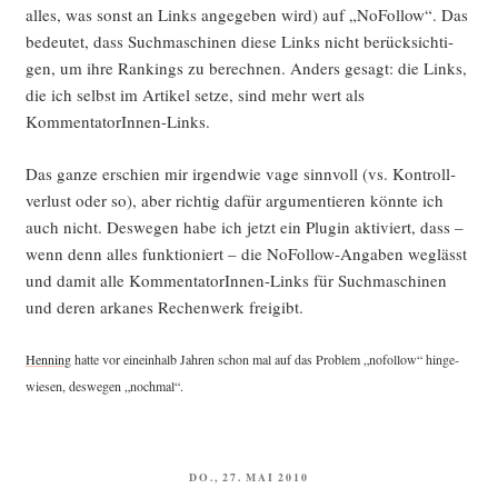
alles, was sonst an Links ange­ge­ben wird) auf „NoFol­low“. Das
bedeu­tet, dass Such­ma­schi­nen die­se Links nicht berück­sich­ti­
gen, um ihre Ran­kings zu berech­nen. Anders gesagt: die Links,
die ich selbst im Arti­kel set­ze, sind mehr wert als
KommentatorInnen-Links.
Das gan­ze erschien mir irgend­wie vage sinn­voll (vs. Kon­troll­
ver­lust oder so), aber rich­tig dafür argu­men­tie­ren könn­te ich
auch nicht. Des­we­gen habe ich jetzt ein Plug­in akti­viert, dass –
wenn denn alles funk­tio­niert – die NoFol­low-Anga­ben weg­lässt
und damit alle Kom­men­ta­to­rIn­nen-Links für Such­ma­schi­nen
und deren arka­nes Rechen­werk freigibt.
Hen­ning
hat­te vor ein­ein­halb Jah­ren schon mal auf das Pro­blem „nofol­low“ hin­ge­
wie­sen, des­we­gen „noch­mal“.
VERÖFFENTLICHT
DO., 27. MAI 2010
AM