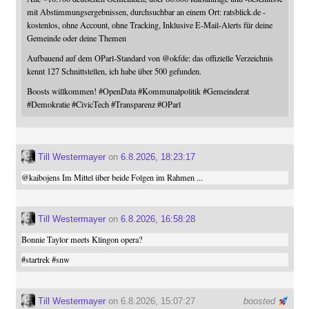
mit Abstimmungsergebnissen, durchsuchbar an einem Ort: ratsblick.de -
kostenlos, ohne Account, ohne Tracking, Inklusive E-Mail-Alerts für deine
Gemeinde oder deine Themen
Aufbauend auf dem OParl-Standard von
@
okfde
: das offizielle Verzeichnis
kennt 127 Schnittstellen, ich habe über 500 gefunden.
Boosts willkommen!
#
OpenData
#
Kommunalpolitik
#
Gemeinderat
#
Demokratie
#
CivicTech
#
Transparenz
#
OParl
Till Westermayer
on
6.8.2026, 18:23:17
@
kaibojens
Im Mittel über beide Folgen im Rahmen ...
Till Westermayer
on
6.8.2026, 16:58:28
Bonnie Taylor meets Klingon opera?
#
startrek
#
snw
Till Westermayer
on 6.8.2026, 15:07:27
boosted