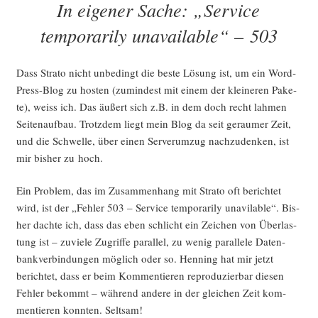
In eigener Sache: „Service
temporarily unavailable“ – 503
Dass Stra­to nicht unbe­dingt die bes­te Lösung ist, um ein Word­
Press-Blog zu hos­ten (zumin­dest mit einem der klei­ne­ren Pake­
te), weiss ich. Das äußert sich z.B. in dem doch recht lah­men
Sei­ten­auf­bau. Trotz­dem liegt mein Blog da seit gerau­mer Zeit,
und die Schwel­le, über einen Ser­ver­um­zug nach­zu­den­ken, ist
mir bis­her zu hoch.
Ein Pro­blem, das im Zusam­men­hang mit Stra­to oft berich­tet
wird, ist der „Feh­ler 503 – Ser­vice tem­po­r­a­ri­ly unavilable“. Bis­
her dach­te ich, dass das eben schlicht ein Zei­chen von Über­las­
tung ist – zuvie­le Zugrif­fe par­al­lel, zu wenig par­al­le­le Daten­
bank­ver­bin­dun­gen mög­lich oder so. Hen­ning hat mir jetzt
berich­tet, dass er beim Kom­men­tie­ren repro­du­zier­bar die­sen
Feh­ler bekommt – wäh­rend ande­re in der glei­chen Zeit kom­
men­tie­ren konn­ten. Seltsam!