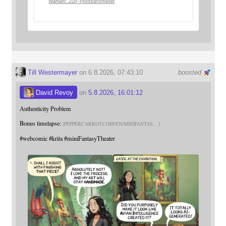
Till Westermayer
on 6.8.2026, 07:43:10
boosted
David Revoy
on
5.8.2026, 16:01:12
Authenticity Problem
Bonus timelapse:
PEPPERCARROT.COM/EN/MINIFANTAS
#
webcomic
#
krita
#
miniFantasyTheater