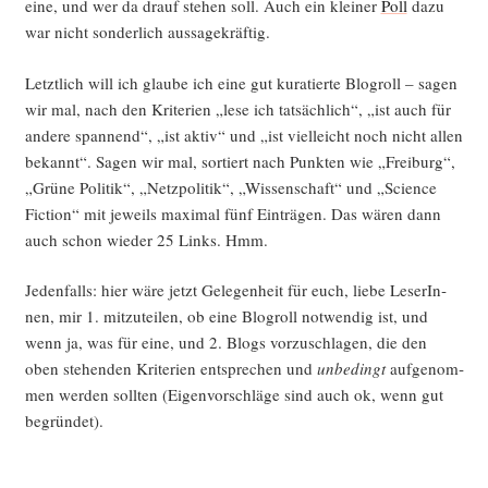
eine, und wer da drauf ste­hen soll. Auch ein klei­ner
Poll
dazu
war nicht son­der­lich aussagekräftig.
Letzt­lich will ich glau­be ich eine gut kura­tier­te Blogroll – sagen
wir mal, nach den Kri­te­ri­en „lese ich tat­säch­lich“, „ist auch für
ande­re span­nend“, „ist aktiv“ und „ist viel­leicht noch nicht allen
bekannt“. Sagen wir mal, sor­tiert nach Punk­ten wie „Frei­burg“,
„Grü­ne Poli­tik“, „Netz­po­li­tik“, „Wis­sen­schaft“ und „Sci­ence
Fic­tion“ mit jeweils maxi­mal fünf Ein­trä­gen. Das wären dann
auch schon wie­der 25 Links. Hmm.
Jeden­falls: hier wäre jetzt Gele­gen­heit für euch, lie­be Lese­rIn­
nen, mir 1. mit­zu­tei­len, ob eine Blogroll not­wen­dig ist, und
wenn ja, was für eine, und 2. Blogs vor­zu­schla­gen, die den
oben ste­hen­den Kri­te­ri­en ent­spre­chen und
unbe­dingt
auf­ge­nom­
men wer­den soll­ten (Eigen­vor­schlä­ge sind auch ok, wenn gut
begründet).