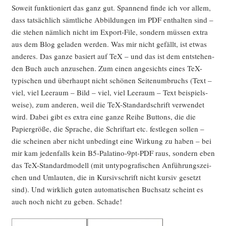
Soweit funk­tio­niert das ganz gut. Span­nend fin­de ich vor allem,
dass tat­säch­lich sämt­li­che Abbil­dun­gen im PDF ent­hal­ten sind –
die ste­hen näm­lich nicht im Export-File, son­dern müs­sen extra
aus dem Blog gela­den wer­den. Was mir nicht gefällt, ist etwas
ande­res. Das gan­ze basiert auf TeX – und das ist dem ent­ste­hen­
den Buch auch anzu­se­hen. Zum einen ange­sichts eines TeX-
typi­schen und über­haupt nicht schö­nen Sei­ten­um­bruchs (Text –
viel, viel Lee­raum – Bild – viel, viel Lee­raum – Text bei­spiels­
wei­se), zum ande­ren, weil die TeX-Stan­dard­schrift ver­wen­det
wird. Dabei gibt es extra eine gan­ze Rei­he But­tons, die die
Papier­grö­ße, die Spra­che, die Schrift­art etc. fest­le­gen sol­len –
die schei­nen aber nicht unbe­dingt eine Wir­kung zu haben – bei
mir kam jeden­falls kein B5-Pala­ti­no-9pt-PDF raus, son­dern eben
das TeX-Stan­dard­mo­dell (mit unty­po­gra­fi­schen Anfüh­rungs­zei­
chen und Umlau­ten, die in Kur­siv­schrift nicht kur­siv gesetzt
sind). Und wirk­lich guten auto­ma­ti­schen Buch­satz scheint es
auch noch nicht zu geben. Schade!