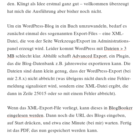
den. Klingt als Idee erst­mal ganz gut – voll­kom­men über­zeugt
hat mich die Aus­füh­rung aber bis­her noch nicht.
Um ein Word­Press-Blog in ein Buch umzu­wan­deln, bedarf es
zunächst ein­mal des soge­nann­ten Export-Files – eine XML-
Datei, die von der Sei­te Werkzeuge/Export im Admi­nis­tra­ti­on­s­
pa­nel erzeugt wird. Lei­der kommt Word­Press mit
Datei­en > 3
MB
schlecht klar. Abhil­fe schafft
Advan­ced Export
, ein Plug­in,
das die Blog-Daten­bank z.B. jah­res­wei­se expor­tie­ren kann. Die
Datei­en sind dann klein genug, dass der Word­Press-Export (bei
mir 2.8.x) nicht abbricht (was übri­gens nicht durch eine Feh­ler­
mel­dung signa­li­siert wird, son­dern eine XML-Datei ergibt, die
dann in Zei­le 25015 oder so mit einem Feh­ler abbricht).
Wenn das XML-Export-File vor­liegt, kann die­ses in
Blog­Boo­ker
ein­ge­le­sen wer­den
. Dann noch die URL des Blogs ein­ge­ben,
auf Start drü­cken, und etwa eine Minu­te (bei mir) war­ten. Fer­tig
ist das PDF, das nun gespei­chert wer­den kann.