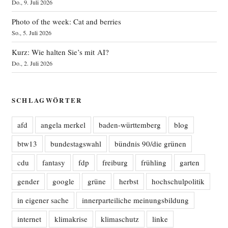
Do., 9. Juli 2026
Photo of the week: Cat and berries
So., 5. Juli 2026
Kurz: Wie halten Sie’s mit AI?
Do., 2. Juli 2026
SCHLAGWÖRTER
afd
angela merkel
baden-württemberg
blog
btw13
bundestagswahl
bündnis 90/die grünen
cdu
fantasy
fdp
freiburg
frühling
garten
gender
google
grüne
herbst
hochschulpolitik
in eigener sache
innerparteiliche meinungsbildung
internet
klimakrise
klimaschutz
linke