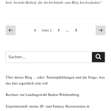
heit: besteht Bedarf, die Archiv­bän­de zum Blog hochzuladen?
Seitennummerierung
Vorherige
Näch
Seite
Seite
Seite
1
Seite
2
3
…
5
Seite
Seite
der
Beiträge
Suche
Such
nach:
Über dieses Blog ... oder: Textempfehlungen und die Frage, was
das hier eigentlich sein soll
Rechner zur Landtagswahl Baden-Württemberg
Experimentell: meine SF- und Fantasy-Rezensionen in