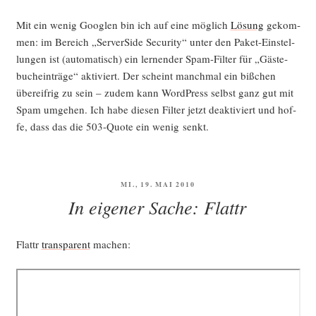
Mit ein wenig Goog­len bin ich auf eine mög­lich
Lösung
gekom­
men: im Bereich „Ser­ver­Si­de Secu­ri­ty“ unter den Paket-Ein­stel­
lun­gen ist (auto­ma­tisch) ein ler­nen­der Spam-Fil­ter für „Gäs­te­
buch­ein­trä­ge“ akti­viert. Der scheint manch­mal ein biß­chen
über­eif­rig zu sein – zudem kann Word­Press selbst ganz gut mit
Spam umge­hen. Ich habe die­sen Fil­ter jetzt deak­ti­viert und hof­
fe, dass das die 503-Quo­te ein wenig senkt.
VERÖFFENTLICHT
MI., 19. MAI 2010
AM
In eigener Sache: Flattr
Flattr
trans­pa­rent
machen: