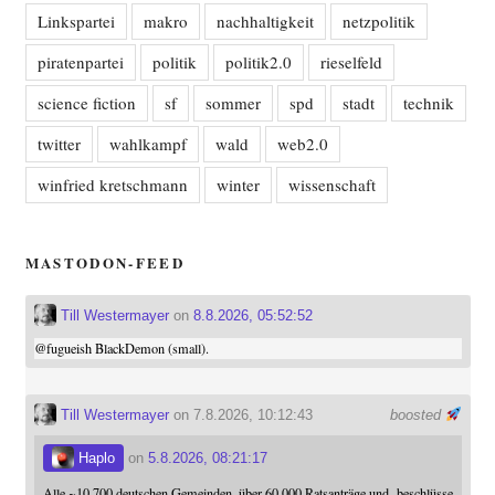
Linkspartei
makro
nachhaltigkeit
netzpolitik
piratenpartei
politik
politik2.0
rieselfeld
science fiction
sf
sommer
spd
stadt
technik
twitter
wahlkampf
wald
web2.0
winfried kretschmann
winter
wissenschaft
MASTODON-FEED
Till Westermayer
on
8.8.2026, 05:52:52
@
fugueish
BlackDemon (small).
Till Westermayer
on 7.8.2026, 10:12:43
boosted
Haplo
on
5.8.2026, 08:21:17
Alle ~10.700 deutschen Gemeinden, über 60.000 Ratsanträge und -beschlüsse