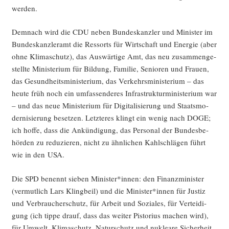
werden.
Dem­nach wird die CDU neben Bun­des­kanz­ler und Minis­ter im
Bun­des­kanz­ler­amt die Res­sorts für Wirt­schaft und Ener­gie (aber
ohne Kli­ma­schutz), das Aus­wär­ti­ge Amt, das neu zusam­men­ge­
stell­te Minis­te­ri­um für Bil­dung, Fami­lie, Senio­ren und Frau­en,
das Gesund­heits­mi­nis­te­ri­um, das Ver­kehrs­mi­nis­te­ri­um – das
heu­te früh noch ein umfas­sen­de­res Infra­struk­tur­mi­nis­te­ri­um war
– und das neue Minis­te­ri­um für Digi­ta­li­sie­rung und Staats­mo­
der­ni­sie­rung beset­zen. Letz­te­res klingt ein wenig nach DOGE;
ich hof­fe, dass die Ankün­di­gung, das Per­so­nal der Bun­des­be­
hör­den zu redu­zie­ren, nicht zu ähn­li­chen Kahl­schlä­gen führt
wie in den USA.
Die SPD benennt sie­ben Minister*innen: den Finanz­mi­nis­ter
(ver­mut­lich Lars Kling­beil) und die Minister*innen für Jus­tiz
und Ver­brau­cher­schutz, für Arbeit und Sozia­les, für Ver­tei­di­
gung (ich tip­pe drauf, dass das wei­ter Pis­to­ri­us machen wird),
für Umwelt, Kli­ma­schutz, Natur­schutz und nuklea­re Sicher­heit,