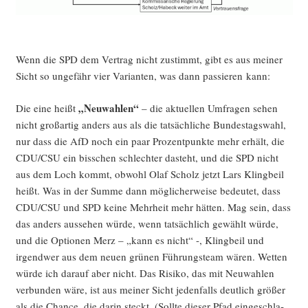
Wenn die SPD dem Ver­trag nicht zustimmt, gibt es aus mei­ner
Sicht so unge­fähr vier Vari­an­ten, was dann pas­sie­ren kann:
„Neu­wah­len“
Die eine heißt
– die aktu­el­len Umfra­gen sehen
nicht groß­ar­tig anders aus als die tat­säch­li­che Bun­des­tags­wahl,
nur dass die AfD noch ein paar Pro­zent­punk­te mehr erhält, die
CDU/CSU ein biss­chen schlech­ter dasteht, und die SPD nicht
aus dem Loch kommt, obwohl Olaf Scholz jetzt Lars Kling­beil
heißt. Was in der Sum­me dann mög­li­cher­wei­se bedeu­tet, dass
CDU/CSU und SPD kei­ne Mehr­heit mehr hät­ten. Mag sein, dass
das anders aus­se­hen wür­de, wenn tat­säch­lich gewählt wür­de,
und die Optio­nen Merz – „kann es nicht“ -, Kling­beil und
irgend­wer aus dem neu­en grü­nen Füh­rungs­team wären. Wet­ten
wür­de ich dar­auf aber nicht. Das Risi­ko, das mit Neu­wah­len
ver­bun­den wäre, ist aus mei­ner Sicht jeden­falls deut­lich grö­ßer
als die Chan­ce, die dar­in steckt. (Soll­te die­ser Pfad ein­ge­schla­