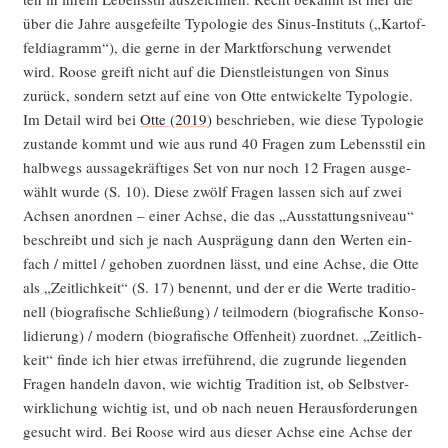
über die Jah­re aus­ge­feil­te Typo­lo­gie des Sinus-Insti­tuts („Kar­tof­
fel­dia­gramm“), die ger­ne in der Markt­for­schung ver­wen­det
wird. Roo­se greift nicht auf die Dienst­leis­tun­gen von Sinus
zurück, son­dern setzt auf eine von Otte ent­wi­ckel­te Typo­lo­gie.
Im Detail wird bei
Otte (2019)
beschrie­ben, wie die­se Typo­lo­gie
zustan­de kommt und wie aus rund 40 Fra­gen zum Lebens­stil ein
halb­wegs aus­sa­ge­kräf­ti­ges Set von nur noch 12 Fra­gen aus­ge­
wählt wur­de (S. 10). Die­se zwölf Fra­gen las­sen sich auf zwei
Ach­sen anord­nen – einer Ach­se, die das „Aus­stat­tungs­ni­veau“
beschreibt und sich je nach Aus­prä­gung dann den Wer­ten ein­
fach / mit­tel / geho­ben zuord­nen lässt, und eine Ach­se, die Otte
als „Zeit­lich­keit“ (S. 17) benennt, und der er die Wer­te tra­di­tio­
nell (bio­gra­fi­sche Schlie­ßung) / teil­mo­dern (bio­gra­fi­sche Kon­so­
li­die­rung) / modern (bio­gra­fi­sche Offen­heit) zuord­net. „Zeit­lich­
keit“ fin­de ich hier etwas irre­füh­rend, die zugrun­de lie­gen­den
Fra­gen han­deln davon, wie wich­tig Tra­di­ti­on ist, ob Selbst­ver­
wirk­li­chung wich­tig ist, und ob nach neu­en Her­aus­for­de­run­gen
gesucht wird. Bei Roo­se wird aus die­ser Ach­se eine Ach­se der