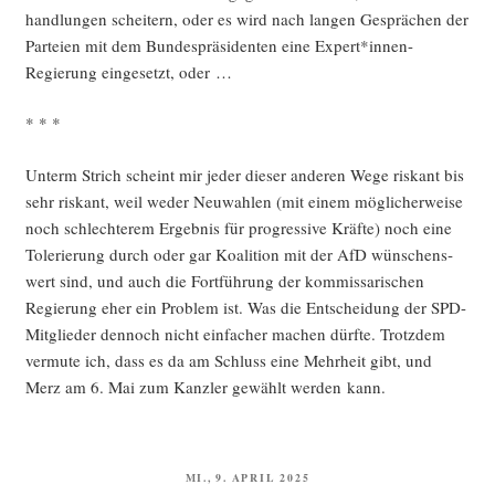
hand­lun­gen schei­tern, oder es wird nach lan­gen Gesprä­chen der
Par­tei­en mit dem Bun­des­prä­si­den­ten eine Expert*innen-
Regierung ein­ge­setzt, oder …
* * *
Unterm Strich scheint mir jeder die­ser ande­ren Wege ris­kant bis
sehr ris­kant, weil weder Neu­wah­len (mit einem mög­li­cher­wei­se
noch schlech­te­rem Ergeb­nis für pro­gres­si­ve Kräf­te) noch eine
Tole­rie­rung durch oder gar Koali­ti­on mit der AfD wün­schens­
wert sind, und auch die Fort­füh­rung der kom­mis­sa­ri­schen
Regie­rung eher ein Pro­blem ist. Was die Ent­schei­dung der SPD-
Mit­glie­der den­noch nicht ein­fa­cher machen dürf­te. Trotz­dem
ver­mu­te ich, dass es da am Schluss eine Mehr­heit gibt, und
Merz am 6. Mai zum Kanz­ler gewählt wer­den kann.
VERÖFFENTLICHT
MI., 9. APRIL 2025
AM