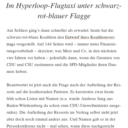
Im Hyperloop-Flugtaxi unter schwarz-
rot-blauer Flagge
Am Schluss ging’s dann schnel­ler als erwar­tet: heu­te hat die
schwarz-rot-blaue Koali­ti­on den
Ent­wurf ihres Koali­ti­ons­ver­
trags
vor­ge­stellt. Auf 144 Sei­ten wird – immer unter Finan­zie­
rungs­vor­be­halt – skiz­ziert, was Merz und Co. in den nächs­ten
vier Jah­ren vor haben – jeden­falls dann, wenn die Gre­mi­en von
CDU und CSU zustim­men und die SPD-Mit­glie­der ihren Dau­
men heben.
Beant­wor­tet ist jetzt auch die Fra­ge nach der Auf­tei­lung der Res­
sorts auf die koalie­ren­den Par­tei­en. Es kur­sier­ten zwar heu­te
früh schon Lis­ten mit Namen (u.a. wur­de Andre­as Jung aus
Baden-Würt­tem­berg da schon zum CDU-Umwelt­mi­nis­ter aus­ge­
ru­fen). Die Auf­tei­lung der Res­sorts im Ver­trag selbst sieht jetzt
aber doch noch ein­mal anders aus. Und Namen gab es in der
Pres­se­kon­fe­renz nicht – mal sehen, wann die­se nach­ge­reicht