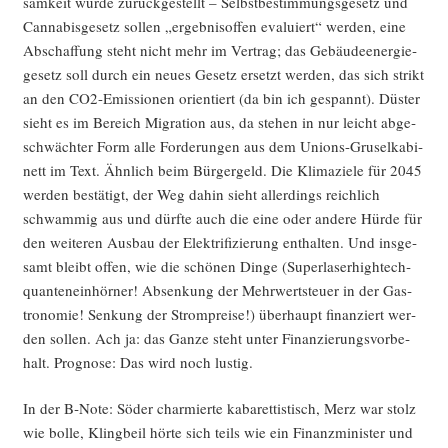
sam­keit wur­de zurück­ge­stellt – Selbst­be­stim­mungs­ge­setz und
Can­na­bis­ge­setz sol­len „ergeb­nis­of­fen eva­lu­iert“ wer­den, eine
Abschaf­fung steht nicht mehr im Ver­trag; das Gebäu­de­en­er­gie­
ge­setz soll durch ein neu­es Gesetz ersetzt wer­den, das sich strikt
an den CO2-Emis­sio­nen ori­en­tiert (da bin ich gespannt). Düs­ter
sieht es im Bereich Migra­ti­on aus, da ste­hen in nur leicht abge­
schwäch­ter Form alle For­de­run­gen aus dem Uni­ons-Gru­sel­ka­bi­
nett im Text. Ähn­lich beim Bür­ger­geld. Die Kli­ma­zie­le für 2045
wer­den bestä­tigt, der Weg dahin sieht aller­dings reich­lich
schwam­mig aus und dürf­te auch die eine oder ande­re Hür­de für
den wei­te­ren Aus­bau der Elek­tri­fi­zie­rung ent­hal­ten. Und ins­ge­
samt bleibt offen, wie die schö­nen Din­ge (Super­la­ser­high­tech­
quan­ten­ein­hör­ner! Absen­kung der Mehr­wert­steu­er in der Gas­
tro­no­mie! Sen­kung der Strom­prei­se!) über­haupt finan­ziert wer­
den sol­len. Ach ja: das Gan­ze steht unter Finan­zie­rungs­vor­be­
halt. Pro­gno­se: Das wird noch lustig.
In der B‑Note: Söder char­mier­te kaba­ret­tis­tisch, Merz war stolz
wie bol­le, Kling­beil hör­te sich teils wie ein Finanz­mi­nis­ter und