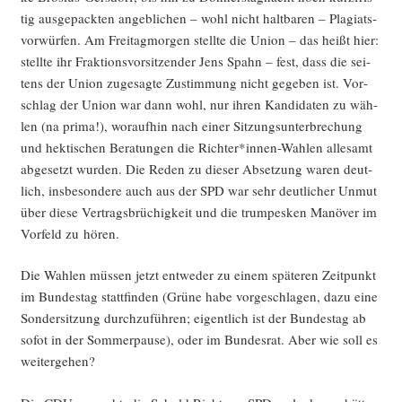
tig aus­ge­pack­ten angeb­li­chen – wohl nicht halt­ba­ren – Pla­gi­ats­
vor­wür­fen. Am Frei­tag­mor­gen stell­te die Uni­on – das heißt hier:
stell­te ihr Frak­ti­ons­vor­sit­zen­der Jens Spahn – fest, dass die sei­
tens der Uni­on zuge­sag­te Zustim­mung nicht gege­ben ist. Vor­
schlag der Uni­on war dann wohl, nur ihren Kan­di­da­ten zu wäh­
len (na pri­ma!), wor­auf­hin nach einer Sit­zungs­un­ter­bre­chung
und hek­ti­schen Bera­tun­gen die Richter*innen-Wahlen alle­samt
abge­setzt wur­den. Die Reden zu die­ser Abset­zung waren deut­
lich, ins­be­son­de­re auch aus der SPD war sehr deut­li­cher Unmut
über die­se Ver­trags­brü­chig­keit und die trumpes­ken Manö­ver im
Vor­feld zu hören.
Die Wah­len müs­sen jetzt ent­we­der zu einem spä­te­ren Zeit­punkt
im Bun­des­tag statt­fin­den (Grü­ne habe vor­ge­schla­gen, dazu eine
Son­der­sit­zung durch­zu­füh­ren; eigent­lich ist der Bun­des­tag ab
sofot in der Som­mer­pau­se), oder im Bun­des­rat. Aber wie soll es
weitergehen?