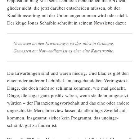
Oppo­si­ti­on mag Mist sein. Den­noch benei­de ich die SPD-Mit­
glie­der nicht, die jetzt dar­über ent­schei­den müs­sen, ob der
Koali­ti­ons­ver­trag mit der Uni­on ange­nom­men wird oder nicht.
Der klu­ge Jonas Schai­b­le schreibt in sei­nem
News­let­ter
dazu:
Gemes­sen an den Erwar­tun­gen ist das alles in Ord­nung.
Gemes­sen am Not­wen­di­gen ist es eher eine Katastrophe.
Die Erwar­tun­gen sind und waren nied­rig. Und klar, es gibt den
einen oder ande­ren Licht­blick im aus­ge­han­del­ten Ver­trags­text.
Din­ge, die doch nicht so schlimm kom­men, wie mal gedacht.
Din­ge, die sogar ganz posi­tiv wären, wenn sie denn umge­setzt
wür­den – der Finan­zie­rungs­vor­be­halt und das eine oder ande­re
unge­schick­te Merz-Inter­view las­sen da aller­dings Zwei­fel auf­
kom­men. Ins­ge­samt: sicher kein Pro­gramm, das unein­ge­
schränkt gut zu fin­den ist.