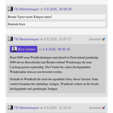
Till Westermayer
on
6.8.2026, 16:58:28
Bonnie Taylor meets Klingon opera?
#
startrek
#
snw
Till Westermayer
on 6.8.2026, 15:07:27
boosted
Rico Grimm
on
6.8.2026, 08:46:25
Rund 8000 neue Windkraftanlagen sind aktuell in Deutschland genehmigt.
6000 davon überschreiten laut Bundesverband Windenergie die neue
Leistungsgrenze regelmäßig. Drei Viertel der schon durchgeplanten
Windprojekte müssen neu bewertet werden.
Deshalb ist Windkraft für mich die eigentliche Story dieser Gesetze: Solar
verliert Garantien für zukünftige Anlagen. Windkraft verliert sie für bereits
durchgeplante und genehmigte Anlagen.
Till Westermayer
on 6.8.2026, 11:34:14
boosted