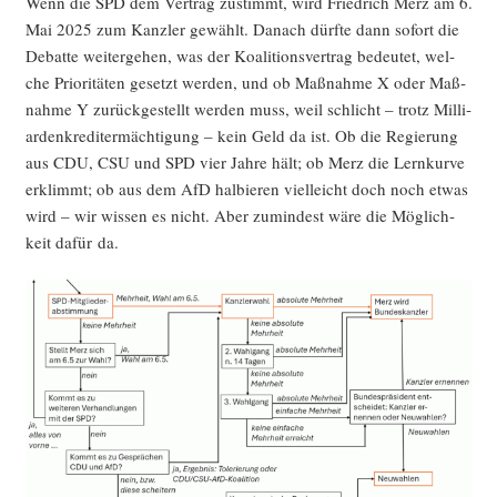
Wenn die SPD dem Ver­trag zustimmt, wird Fried­rich Merz am 6.
Mai 2025 zum Kanz­ler gewählt. Danach dürf­te dann sofort die
Debat­te wei­ter­ge­hen, was der Koali­ti­ons­ver­trag bedeu­tet, wel­
che Prio­ri­tä­ten gesetzt wer­den, und ob Maß­nah­me X oder Maß­
nah­me Y zurück­ge­stellt wer­den muss, weil schlicht – trotz Mil­li­
ar­den­kre­dit­er­mäch­ti­gung – kein Geld da ist. Ob die Regie­rung
aus CDU, CSU und SPD vier Jah­re hält; ob Merz die Lern­kur­ve
erklimmt; ob aus dem AfD hal­bie­ren viel­leicht doch noch etwas
wird – wir wis­sen es nicht. Aber zumin­dest wäre die Mög­lich­
keit dafür da.