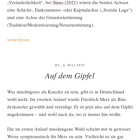
„Ver­än­der­lich­keit“, bei
Sinus (2021)
wären die bei­den Ach­sen
eine Schicht‑, Ein­kom­mens- oder Kapi­tal­ach­se („Sozia­le Lage“)
und eine Ach­se der Grund­ori­en­tie­rung
(Tradition/Modernisierung/Neuorientierung).
„Poli­
weiterlesen
tik­
puz­
zle“
VERÖFFENTLICHT
DI., 6. MAI 2025
AM
Auf dem Gipfel
Was mäch­ti­ge­res als Kanz­ler zu sein, gibt es in Deutsch­land
wohl nicht. Im zwei­ten Anlauf wur­de Fried­rich Merz als Bun­
des­kanz­ler gewählt und ver­ei­digt. Er ist jetzt also auf dem Gip­fel
ange­kom­men – und wohl auch da, wo er immer hin wollte.
Die im ers­ten Anlauf miss­lun­ge­ne Wahl scheint mir in gewis­ser
Wei­se sym­pto­ma­tisch für Merz zu sein. Viel­leicht ist sie gar