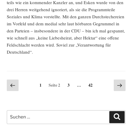
teils wie ein kom­men­der Kanz­ler an, und Esken wur­de von den
drei Her­ren weit­ge­hend igno­riert, als sie die Pro­gramm­tei­le
Sozia­les und Kli­ma vor­stell­te. Mit den gan­zen Durch­ste­che­rei­en
im Vor­feld und dem medi­al sehr laut hör­ba­ren Gegrum­mel in
den Par­tei­en – ins­be­son­de­re in der CDU – bin ich mal gespannt,
wie schnell aus „kei­ne Lie­bes­hei­rat, aber Hekt­ar“ eine offe­ne
Feld­schlacht wer­den wird. Soviel zur „Ver­ant­wor­tung für
Deutschland“.
Seitennummerierung
Vorherige
Näch
Seite
Seite
Seite
1
Seite
2
3
…
42
Seite
Seite
der
Beiträge
Suche
Such
nach: