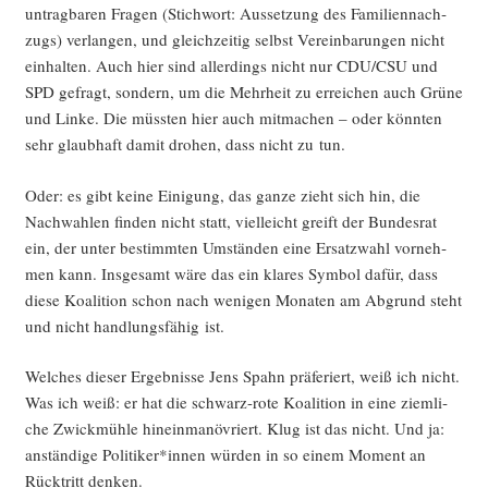
untrag­ba­ren Fra­gen (Stich­wort: Aus­set­zung des Fami­li­en­nach­
zugs) ver­lan­gen, und gleich­zei­tig selbst Ver­ein­ba­run­gen nicht
ein­hal­ten. Auch hier sind aller­dings nicht nur CDU/CSU und
SPD gefragt, son­dern, um die Mehr­heit zu errei­chen auch Grü­ne
und Lin­ke. Die müss­ten hier auch mit­ma­chen – oder könn­ten
sehr glaub­haft damit dro­hen, dass nicht zu tun.
Oder: es gibt kei­ne Eini­gung, das gan­ze zieht sich hin, die
Nach­wah­len fin­den nicht statt, viel­leicht greift der Bun­des­rat
ein, der unter bestimm­ten Umstän­den eine Ersatz­wahl vor­neh­
men kann. Ins­ge­samt wäre das ein kla­res Sym­bol dafür, dass
die­se Koali­ti­on schon nach weni­gen Mona­ten am Abgrund steht
und nicht hand­lungs­fä­hig ist.
Wel­ches die­ser Ergeb­nis­se Jens Spahn prä­fe­riert, weiß ich nicht.
Was ich weiß: er hat die schwarz-rote Koali­ti­on in eine ziem­li­
che Zwick­müh­le hin­ein­ma­nö­vriert. Klug ist das nicht. Und ja:
anstän­di­ge Politiker*innen wür­den in so einem Moment an
Rück­tritt denken.