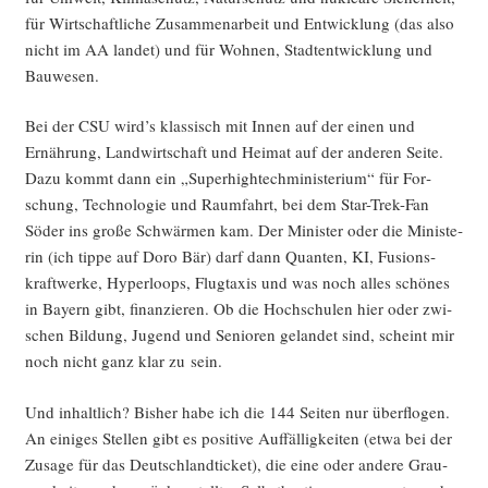
für Wirt­schaft­li­che Zusam­men­ar­beit und Ent­wick­lung (das also
nicht im AA lan­det) und für Woh­nen, Stadt­ent­wick­lung und
Bauwesen.
Bei der CSU wird’s klas­sisch mit Innen auf der einen und
Ernäh­rung, Land­wirt­schaft und Hei­mat auf der ande­ren Sei­te.
Dazu kommt dann ein „Super­hightech­mi­nis­te­ri­um“ für For­
schung, Tech­no­lo­gie und Raum­fahrt, bei dem Star-Trek-Fan
Söder ins gro­ße Schwär­men kam. Der Minis­ter oder die Minis­te­
rin (ich tip­pe auf Doro Bär) darf dann Quan­ten, KI, Fusi­ons­
kraft­wer­ke, Hyper­loops, Flug­ta­xis und was noch alles schö­nes
in Bay­ern gibt, finan­zie­ren. Ob die Hoch­schu­len hier oder zwi­
schen Bil­dung, Jugend und Senio­ren gelan­det sind, scheint mir
noch nicht ganz klar zu sein.
Und inhalt­lich? Bis­her habe ich die 144 Sei­ten nur über­flo­gen.
An eini­ges Stel­len gibt es posi­ti­ve Auf­fäl­lig­kei­ten (etwa bei der
Zusa­ge für das Deutsch­land­ti­cket), die eine oder ande­re Grau­