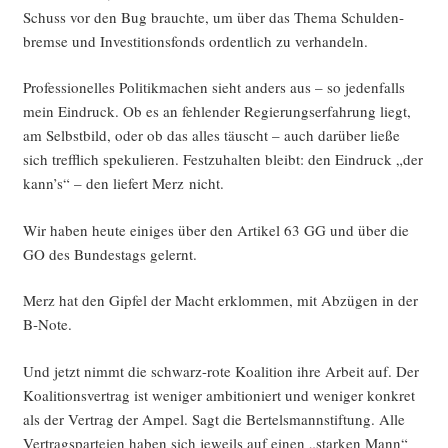
Schuss vor den Bug brauch­te, um über das The­ma Schul­den­
brem­se und Inves­ti­ti­ons­fonds ordent­lich zu verhandeln.
Pro­fes­sio­nel­les Poli­tik­ma­chen sieht anders aus – so jeden­falls
mein Ein­druck. Ob es an feh­len­der Regie­rungs­er­fah­rung liegt,
am Selbst­bild, oder ob das alles täuscht – auch dar­über lie­ße
sich treff­lich spe­ku­lie­ren. Fest­zu­hal­ten bleibt: den Ein­druck „der
kann’s“ – den lie­fert Merz nicht.
Wir haben heu­te eini­ges über den Arti­kel 63 GG und über die
GO des Bun­des­tags gelernt.
Merz hat den Gip­fel der Macht erklom­men, mit Abzü­gen in der
B‑Note.
Und jetzt nimmt die schwarz-rote Koali­ti­on ihre Arbeit auf. Der
Koali­ti­ons­ver­trag ist weni­ger ambi­tio­niert und weni­ger kon­kret
als der Ver­trag der Ampel. Sagt die Ber­tels­mann­stif­tung. Alle
Ver­trags­par­tei­en haben sich jeweils auf einen „star­ken Mann“