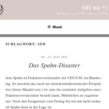
Zum
till we *)
Inhalt
Das Blog von Till Westermayer * 2002
springen
Menü
SCHLAGWORT:
SPD
VERÖFFENTLICHT
SO., 13. JULI 2025
AM
Das Spahn-Disaster
Jens Spahn ist Frak­ti­ons­vor­sit­zen­der der CDU/CSU im Bun­des­
tag. So unschön das auch aus demo­kra­tie­theo­re­ti­scher Per­spek­
ti­ve (frei­es Man­dat usw.) ist: eine der zen­tra­len Auf­ga­ben eines
Frak­ti­ons­vor­sit­zen­den besteht dar­in, Mehr­hei­ten zu orga­ni­sie­
ren. Nach den Ereig­nis­sen vom Frei­tag bin ich mir nicht sicher,
ob Spahn dazu in der Lage ist.