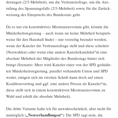
de­run­gen (2/3‑Mehrheit), um die Ver­trau­ens­fra­ge, um die Aus­
ru­fung des Span­nungs­falls (2/3‑Mehrheit) sowie für die Zurück­
wei­sung des Ein­spruchs des Bun­des­rats geht.
Da es nur ein kon­struk­ti­ves Miss­trau­ens­vo­tum gibt, könn­te die
Min­der­heits­re­gie­rung – auch wenn sie kei­ne Mehr­heit bei­spiels­
wei­se für den Haus­halt fin­det – nur vor­zei­tig been­det wer­den,
wenn der Kanz­ler die Ver­trau­ens­fra­ge stellt und die­se schei­tert
(Neu­wah­len) oder wenn eine ande­re Kanzlerkandidat*in eine
abso­lu­te Mehr­heit der Mit­glie­der des Bun­des­tags hin­ter sich
bringt (Sze­na­rio: Merz wird Kanz­ler einer von der SPD gedul­de­
ten Min­der­heits­re­gie­rung, par­al­lel ver­han­deln Uni­on und SPD
wei­ter, eini­gen sich im zwei­ten Schritt dann doch auf einen
Koali­ti­ons­ver­trag und ggf. eine ande­re Per­son als Kanzler*in,
die­se stellt sich in einem kon­struk­ti­ven Miss­trau­ens­vo­tum zu
Wahl und erhält die abso­lu­te Mehrheit).
Die drit­te Vari­an­te hal­te ich für unwahr­schein­lich, aber nicht für
„Neu­ver­hand­lun­gen“
unmög­lich (
): Die SPD sagt nein, die