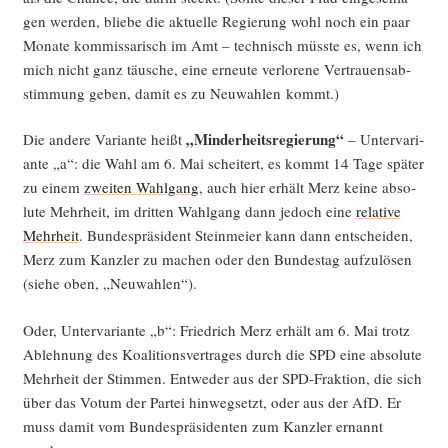
gen wer­den, blie­be die aktu­el­le Regie­rung wohl noch ein paar
Mona­te kom­mis­sa­risch im Amt – tech­nisch müss­te es, wenn ich
mich nicht ganz täu­sche, eine erneu­te ver­lo­re­ne Ver­trau­ens­ab­
stim­mung geben, damit es zu Neu­wah­len kommt.)
„Min­der­heits­re­gie­rung“
Die ande­re Vari­an­te heißt
– Unter­va­ri­
an­te „a“: die Wahl am 6. Mai schei­tert, es kommt 14 Tage spä­ter
zu einem
zwei­ten Wahl­gang
, auch hier erhält Merz kei­ne abso­
lu­te Mehr­heit, im drit­ten Wahl­gang dann jedoch eine
rela­ti­ve
Mehr­heit
. Bun­des­prä­si­dent Stein­mei­er kann dann ent­schei­den,
Merz zum Kanz­ler zu machen oder den Bun­des­tag auf­zu­lö­sen
(sie­he oben, „Neu­wah­len“).
Oder, Unter­va­ri­an­te „b“: Fried­rich Merz erhält am 6. Mai trotz
Ableh­nung des Koali­ti­ons­ver­tra­ges durch die SPD eine abso­lu­te
Mehr­heit der Stim­men. Ent­we­der aus der SPD-Frak­ti­on, die sich
über das Votum der Par­tei hin­weg­setzt, oder aus der AfD. Er
muss damit vom Bun­des­prä­si­den­ten zum Kanz­ler ernannt