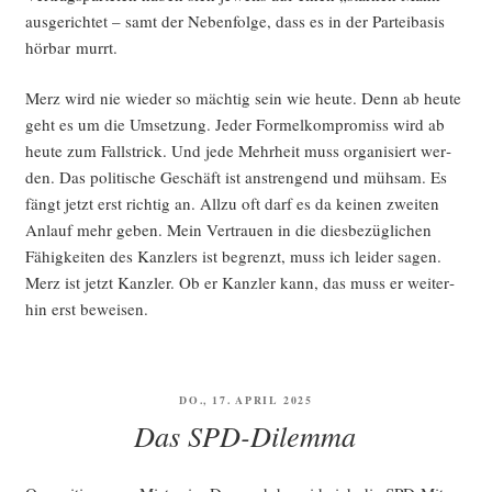
aus­ge­rich­tet – samt der Neben­fol­ge, dass es in der Par­tei­ba­sis
hör­bar murrt.
Merz wird nie wie­der so mäch­tig sein wie heu­te. Denn ab heu­te
geht es um die Umset­zung. Jeder For­mel­kom­pro­miss wird ab
heu­te zum Fall­strick. Und jede Mehr­heit muss orga­ni­siert wer­
den. Das poli­ti­sche Geschäft ist anstren­gend und müh­sam. Es
fängt jetzt erst rich­tig an. All­zu oft darf es da kei­nen zwei­ten
Anlauf mehr geben. Mein Ver­trau­en in die dies­be­züg­li­chen
Fähig­kei­ten des Kanz­lers ist begrenzt, muss ich lei­der sagen.
Merz ist jetzt Kanz­ler. Ob er Kanz­ler kann, das muss er wei­ter­
hin erst beweisen.
VERÖFFENTLICHT
DO., 17. APRIL 2025
AM
Das SPD-Dilemma