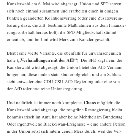
Kanz­ler­wahl am 6. Mai wird abge­sagt, Uni­on und SPD set­zen
sich noch ein­mal zusam­men und erar­bei­ten einen in eini­gen
Punk­ten geän­der­ten Koali­ti­ons­ver­trag (oder eine Zusatz­ver­ein­
ba­rung dazu, die z.B. bestimm­te Maß­nah­men aus dem Finan­zie­
rungs­vor­be­halt her­aus holt), die SPD-Mit­glied­schaft stimmt
erneut ab, und im Juni wird Merz zum Kanz­ler gewählt.
Bleibt eine vier­te Vari­an­te, die eben­falls für unwahr­schein­lich
„Ver­hand­lun­gen mit der AfD“
hal­te (
): Die SPD sagt nein, die
Kanz­ler­wahl wird abge­sagt, die Uni­on bie­tet der AfD Ver­hand­
lun­gen an, die­se fin­den statt, sind erfolg­reich, und am Schluss
steht ent­we­der eine CDU-CSU-AfD-Regie­rung oder eine von
der AfD tole­rier­te rei­ne Unionsregierung.
Cha­os
Und natür­lich ist immer noch kom­plet­tes
mög­lich: die
Kanz­ler­wahl wird abge­sagt, die rot-grü­ne Rest­re­gie­rung bleibt
kom­mis­sa­risch im Amt, hat aber kei­ne Mehr­heit im Bun­des­tag.
Oder irgend­wel­che Black-Swan-Ereig­nis­se – eine ande­re Per­son
in der Uni­on setzt sich intern gegen Merz durch, weil die Ver­