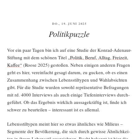
VERÖFFENTLICHT
DO., 19. JUNI 2025
AM
Politikpuzzle
Vor ein paar Tagen bin ich auf eine Stu­die der Kon­rad-Ade­naur-
Stif­tung mit dem schö­nen Titel
„Poli­tik, Beruf, All­tag, Frei­zeit,
Kaf­fee“
(Roo­se 2025) gesto­ßen. Neben eini­gen ande­ren Fra­gen
geht es hier, ver­ein­facht gesagt dar­um, zu gucken, ob es einen
Zusam­men­hang zwi­schen Lebens­stil­ty­pen und Wahl­ab­sich­ten
gibt. Für die Stu­die wur­den sowohl reprä­sen­ta­ti­ve Befra­gun­gen
mit rd. 4000 Inter­views als auch eini­ge Tie­fen­in­ter­views durch­
ge­führt. Ob das Ergeb­nis wirk­lich aus­sa­ge­kräf­tig ist, fin­de ich
schwer zu beur­tei­len – inter­es­sant ist es allemal.
Lebens­stil­ty­pen meint hier so etwas ähn­li­ches wie Milieus –
Seg­men­te der Bevöl­ke­rung, die sich durch gewis­se Ähn­lich­kei­
ten in ihrem Lebens­stil aus­zeich­nen. Recht bekannt ist hier die