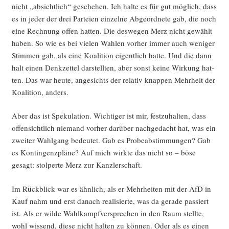
nicht „absicht­lich“ gesche­hen. Ich hal­te es für gut mög­lich, dass
es in jeder der drei Par­tei­en ein­zel­ne Abge­ord­ne­te gab, die noch
eine Rech­nung offen hat­ten. Die des­we­gen Merz nicht gewählt
haben. So wie es bei vie­len Wah­len vor­her immer auch weni­ger
Stim­men gab, als eine Koali­ti­on eigent­lich hat­te. Und die dann
halt einen Denk­zet­tel dar­stell­ten, aber sonst kei­ne Wir­kung hat­
ten. Das war heu­te, ange­sichts der rela­tiv knap­pen Mehr­heit der
Koali­ti­on, anders.
Aber das ist Spe­ku­la­ti­on. Wich­ti­ger ist mir, fest­zu­hal­ten, dass
offen­sicht­lich nie­mand vor­her dar­über nach­ge­dacht hat, was ein
zwei­ter Wahl­gang bedeu­tet. Gab es Pro­be­ab­stim­mun­gen? Gab
es Kon­tin­genz­plä­ne? Auf mich wirk­te das nicht so – böse
gesagt: stol­per­te Merz zur Kanzlerschaft.
Im Rück­blick war es ähn­lich, als er Mehr­hei­ten mit der AfD in
Kauf nahm und erst danach rea­li­sier­te, was da gera­de pas­siert
ist. Als er wil­de Wahl­kampf­ver­spre­chen in den Raum stell­te,
wohl wis­send, die­se nicht hal­ten zu kön­nen. Oder als es einen