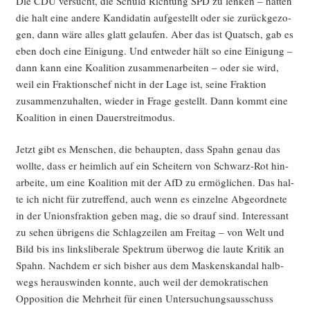
Die CDU ver­sucht, die Schuld Rich­tung SPD zu len­ken – hät­ten
die halt eine ande­re Kan­di­da­tin auf­ge­stellt oder sie zurück­ge­zo­
gen, dann wäre alles glatt gelau­fen. Aber das ist Quatsch, gab es
eben doch eine Eini­gung. Und ent­we­der hält so eine Eini­gung –
dann kann eine Koali­ti­on zusam­men­ar­bei­ten – oder sie wird,
weil ein Frak­ti­ons­chef nicht in der Lage ist, sei­ne Frak­ti­on
zusam­men­zu­hal­ten, wie­der in Fra­ge gestellt. Dann kommt eine
Koali­ti­on in einen Dauerstreitmodus.
Jetzt gibt es Men­schen, die behaup­ten, dass Spahn genau das
woll­te, dass er heim­lich auf ein Schei­tern von Schwarz-Rot hin­
ar­bei­te, um eine Koali­ti­on mit der AfD zu ermög­li­chen. Das hal­
te ich nicht für zutref­fend, auch wenn es ein­zel­ne Abge­ord­ne­te
in der Uni­ons­frak­ti­on geben mag, die so drauf sind. Inter­es­sant
zu sehen übri­gens die Schlag­zei­len am Frei­tag – von Welt und
Bild bis ins links­li­be­ra­le Spek­trum über­wog die lau­te Kri­tik an
Spahn. Nach­dem er sich bis­her aus dem Mas­ken­skan­dal halb­
wegs her­aus­win­den konn­te, auch weil der demo­kra­ti­schen
Oppo­si­ti­on die Mehr­heit für einen Unter­su­chungs­aus­schuss