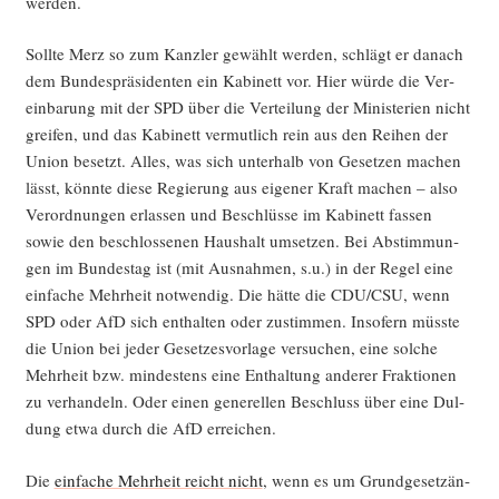
werden.
Soll­te Merz so zum Kanz­ler gewählt wer­den, schlägt er danach
dem Bun­des­prä­si­den­ten ein Kabi­nett vor. Hier wür­de die Ver­
ein­ba­rung mit der SPD über die Ver­tei­lung der Minis­te­ri­en nicht
grei­fen, und das Kabi­nett ver­mut­lich rein aus den Rei­hen der
Uni­on besetzt. Alles, was sich unter­halb von Geset­zen machen
lässt, könn­te die­se Regie­rung aus eige­ner Kraft machen – also
Ver­ord­nun­gen erlas­sen und Beschlüs­se im Kabi­nett fas­sen
sowie den beschlos­se­nen Haus­halt umset­zen. Bei Abstim­mun­
gen im Bun­des­tag ist (mit Aus­nah­men, s.u.) in der Regel eine
ein­fa­che Mehr­heit not­wen­dig. Die hät­te die CDU/CSU, wenn
SPD oder AfD sich ent­hal­ten oder zustim­men. Inso­fern müss­te
die Uni­on bei jeder Geset­zes­vor­la­ge ver­su­chen, eine sol­che
Mehr­heit bzw. min­des­tens eine Ent­hal­tung ande­rer Frak­tio­nen
zu ver­han­deln. Oder einen gene­rel­len Beschluss über eine Dul­
dung etwa durch die AfD erreichen.
Die
ein­fa­che Mehr­heit reicht nicht
, wenn es um Grund­ge­setz­än­