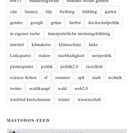
btw13
bundestagswahl
bündnis 90/die grünen
cdu
fantasy
fdp
freiburg
frühling
garten
gender
google
grüne
herbst
hochschulpolitik
in eigener sache
innerparteiliche meinungsbildung
internet
klimakrise
klimaschutz
linke
Linkspartei
makro
nachhaltigkeit
netzpolitik
piratenpartei
politik
politik2.0
rieselfeld
science fiction
sf
sommer
spd
stadt
technik
twitter
wahlkampf
wald
web2.0
winfried kretschmann
winter
wissenschaft
MASTODON-FEED