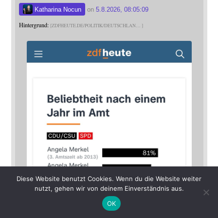
Katharina Nocun
on
5.8.2026, 08:05:09
Hintergrund:
ZDFHEUTE.DE/POLITIK/DEUTSCHLAN
Diese Website benutzt Cookies. Wenn du die Website weiter
nutzt, gehen wir von deinem Einverständnis aus.
OK