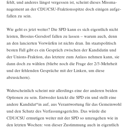
fehlt, und ande­res längst ver­ges­sen ist, scheint die­ses Miss­ma­
nage­ment an der CDU/C­SU-Frak­ti­ons­spit­ze doch eini­gen auf­ge­
fal­len zu sein.
Wie geht es jetzt wei­ter? Die SPD kann es sich eigent­lich nicht
leis­ten, Bro­si­us-Gers­dorf fal­len zu las­sen – war­um auch, denn
an den lan­cier­ten Vor­wür­fen ist nichts dran. Im staats­po­li­tisch
bes­ten Fall gibt es ein Gespräch zwi­schen der Kan­di­da­tin und
der Uni­ons-Frak­ti­on, das letz­te­re zum Anlass neh­men kann, sie
dann doch zu wäh­len (blie­be noch die Fra­ge der 2/3‑Mehrheit
und der feh­len­den Gesprä­che mit der Lin­ken, um die­se
abzusichern).
Wahr­schein­lich scheint mir aller­dings eine der ande­ren bei­den
Optio­nen zu sein. Ent­we­der knickt die SPD ein und stellt eine
ande­re Kandidat*in auf, aus Ver­ant­wor­tung für das Gemein­wohl
und den Schutz des Ver­fas­sungs­ge­richts. Das wür­de die
CDU/CSU ermu­ti­gen wei­ter mit der SPD so umzu­ge­hen wie in
den letz­ten Wochen: von die­ser Zustim­mung auch in eigent­lich