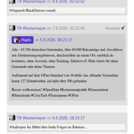
Till Westermayer
on
8.8.2026, 05:52:52
@
fugueish
BlackDemon (small).
Till Westermayer
on 7.8.2026, 10:12:43
boosted
Haplo
on
5.8.2026, 08:21:17
Alle ~10.700 deutschen Gemeinden, über 60.000 Ratsanträge und -beschlüsse
mit Abstimmungsergebnissen, durchsuchbar an einem Ort: ratsblick.de -
kostenlos, ohne Account, ohne Tracking, Inklusive E-Mail-Alerts für deine
Gemeinde oder deine Themen
Aufbauend auf dem OParl-Standard von
@
okfde
: das offizielle Verzeichnis
kennt 127 Schnittstellen, ich habe über 500 gefunden.
Boosts willkommen!
#
OpenData
#
Kommunalpolitik
#
Gemeinderat
#
Demokratie
#
CivicTech
#
Transparenz
#
OParl
Till Westermayer
on
6.8.2026, 18:23:17
@
kaibojens
Im Mittel über beide Folgen im Rahmen ...