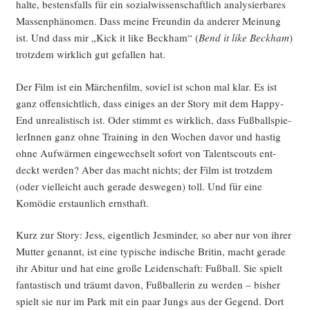
hal­te, besten­sfalls für ein sozi­al­wis­sen­schaft­lich ana­ly­sier­ba­res
Mas­sen­phä­no­men. Dass mei­ne Freun­din da ande­rer Mei­nung
ist. Und dass mir „Kick it like Beck­ham“ (
Bend it like Beck­ham
)
trotz­dem wirk­lich gut gefal­len hat.
Der Film ist ein Mär­chen­film, soviel ist schon mal klar. Es ist
ganz offen­sicht­lich, dass eini­ges an der Sto­ry mit dem Hap­py-
End unrea­lis­tisch ist. Oder stimmt es wirk­lich, dass Fuß­ball­spie­
le­rIn­nen ganz ohne Trai­ning in den Wochen davor und has­tig
ohne Auf­wär­men ein­ge­wech­selt sofort von Talent­scouts ent­
deckt wer­den? Aber das macht nichts; der Film ist trotz­dem
(oder viel­leicht auch gera­de des­we­gen) toll. Und für eine
Komö­die erstaun­lich ernsthaft.
Kurz zur Sto­ry: Jess, eigent­lich Jes­min­der, so aber nur von ihrer
Mut­ter genannt, ist eine typi­sche indi­sche Bri­tin, macht gera­de
ihr Abitur und hat eine gro­ße Lei­den­schaft: Fuß­ball. Sie spielt
fan­tas­tisch und träumt davon, Fuß­bal­le­rin zu wer­den – bis­her
spielt sie nur im Park mit ein paar Jungs aus der Gegend. Dort