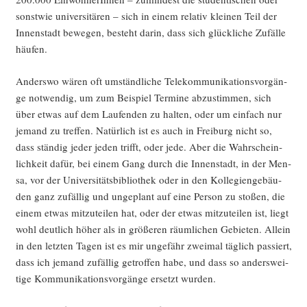
sonst­wie uni­ver­si­tä­ren – sich in einem rela­tiv klei­nen Teil der
Innen­stadt bewe­gen, besteht dar­in, dass sich glück­li­che Zufäl­le
häufen.
Anders­wo wären oft umständ­li­che Tele­kom­mu­ni­ka­ti­ons­vor­gän­
ge not­wen­dig, um zum Bei­spiel Ter­mi­ne abzu­stim­men, sich
über etwas auf dem Lau­fen­den zu hal­ten, oder um ein­fach nur
jemand zu tref­fen. Natür­lich ist es auch in Frei­burg nicht so,
dass stän­dig jeder jeden trifft, oder jede. Aber die Wahr­schein­
lich­keit dafür, bei einem Gang durch die Innen­stadt, in der Men­
sa, vor der Uni­ver­si­täts­bi­blio­thek oder in den Kol­le­gi­en­ge­bäu­
den ganz zufäl­lig und unge­plant auf eine Per­son zu sto­ßen, die
einem etwas mit­zu­tei­len hat, oder der etwas mit­zu­tei­len ist, liegt
wohl deut­lich höher als in grö­ße­ren räum­li­chen Gebie­ten. Allein
in den letz­ten Tagen ist es mir unge­fähr zwei­mal täg­lich pas­siert,
dass ich jemand zufäl­lig getrof­fen habe, und dass so anders­wei­
ti­ge Kom­mu­ni­ka­ti­ons­vor­gän­ge ersetzt wurden.