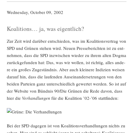
Wed­nes­day, Octo­ber 09, 2002
Koalitions… ja, was eigentlich?
Zur Zeit wird dar­über ent­schie­den, was im Koali­ti­ons­ver­trag von
SPD und Grü­nen ste­hen wird. Neu­en Pres­se­be­rich­ten ist zu ent­
neh­men, dass die SPD inzwi­schen wie­der zu ihrem alten Dog­ma
zurück­ge­fun­den hat: Das, was wir wol­len, ist rich­tig, alles ande­
re ein gro­ßes Zuge­ständ­nis. Aber auch klei­ne­re Indi­zi­en wei­sen
dar­auf hin, dass die lau­fen­den Aus­ein­an­der­set­zun­gen von den
bei­den Par­tei­en ganz unter­schied­lich gewer­tet wer­den. So ist auf
der Web­site von Bünd­nis 90/Die Grü­nen die Rede davon, dass
hier die
Ver­hand­lun­gen
für die Koali­ti­on ’02-’06 stattfinden:
Bei der SPD dage­gen ist von Koali­ti­ons­ver­hand­lun­gen nichts zu
sehen. Hier sind es schlicht (ganz in rot gehal­te­ne)
Koali­ti­ons­ge­