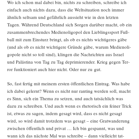
Wo ich schon mal dabei bin, nichts zu schrei­ben, schrei­be ich
ein­fach auch nichts dazu, dass die Welt­si­tua­ti­on noch immer
ähn­lich selt­sam und gefähr­lich aus­sieht wie in den letz­ten
Tagen. Wäh­rend Deutsch­land sich Sor­gen dar­über macht, ob ein
zusam­men­bre­chen­des Medi­en­oli­go­pol den Lieb­lings­sport Fuß­
ball mit zum Ein­sturz bringt, als ob es nichts wich­ti­ge­res gäbe
(und als ob es nicht wich­ti­ge­re Grün­de gäbe, war­um Medi­en­oli­
go­po­le nicht so toll sind), klin­gen die Nach­rich­ten aus Isra­el
und Paläs­ti­na von Tag zu Tag depri­mie­ren­der. Krieg gegen Ter­
ror funk­tio­niert auch hier nicht. Oder nur zu gut.
So, fast fer­tig mit mei­nem ers­ten öffent­li­chen Ein­trag. Was habe
ich dabei gelernt? Wenn es nicht nur ran­ting wer­den soll, macht
es Sinn, sich ein The­ma zu set­zen, und auch tat­säch­lich was
dazu zu schrei­ben. Und auch wenn es rhe­to­risch ein fei­ner Trick
ist, etwas zu sagen, indem gesagt wird, dass es nicht gesagt
wird, so wird damit trotz­dem was gesagt – eine Grat­wan­de­rung
zwi­schen öffent­lich und pri­vat … Ich bin gespannt, was und
wann ich das nächs­te Mal was schrei­be – dann viel­leicht tat­