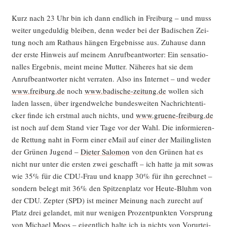
Kurz nach 23 Uhr bin ich dann end­lich in Frei­burg – und muss
wei­ter unge­dul­dig blei­ben, denn weder bei der Badi­schen Zei­
tung noch am Rat­haus hän­gen Ergeb­nis­se aus. Zuhau­se dann
der ers­te Hin­weis auf mei­nem Anruf­be­ant­wor­ter: Ein sen­sa­tio­
nal­les Ergeb­nis, meint mei­ne Mut­ter. Nähe­res hat sie dem
Anruf­be­ant­wor­ter nicht ver­ra­ten. Also ins Inter­net – und weder
www.freiburg.de
noch
www.badische-zeitung.de
wol­len sich
laden las­sen, über irgend­wel­che bun­des­wei­ten Nach­rich­ten­ti­
cker fin­de ich erst­mal auch nichts, und
www.gruene-freiburg.de
ist noch auf dem Stand vier Tage vor der Wahl. Die infor­mie­ren­
de Ret­tung naht in Form einer eMail auf einer der Mai­ling­lis­ten
der Grü­nen Jugend –
Die­ter Salo­mon
von den Grü­nen hat es
nicht nur unter die ers­ten zwei geschafft – ich hat­te ja mit sowas
wie 35% für die CDU-Frau und knapp 30% für ihn gerech­net –
son­dern belegt mit 36% den Spit­zen­platz vor Heu­te-Bluhm von
der CDU. Zep­ter (SPD) ist mei­ner Mei­nung nach zurecht auf
Platz drei gelan­det, mit nur weni­gen Pro­zent­punk­ten Vor­sprung
von Micha­el Moos – eigent­lich hal­te ich ja nichts von Vor­ur­tei­