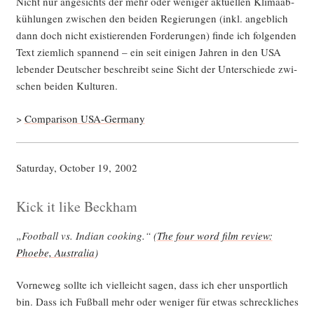
Nicht nur ange­sichts der mehr oder weni­ger aktu­el­len Kli­ma­ab­
küh­lun­gen zwi­schen den bei­den Regie­run­gen (inkl. angeb­lich
dann doch nicht exis­tie­ren­den For­de­run­gen) fin­de ich fol­gen­den
Text ziem­lich span­nend – ein seit eini­gen Jah­ren in den USA
leben­der Deut­scher beschreibt sei­ne Sicht der Unter­schie­de zwi­
schen bei­den Kulturen.
>
Com­pa­ri­son USA-Germany
Satur­day, Octo­ber 19, 2002
Kick it like Beckham
„Foot­ball vs. Indi­an coo­king.“ (
The four word film review:
Phoe­be, Aus­tra­lia
)
Vor­ne­weg soll­te ich viel­leicht sagen, dass ich eher unsport­lich
bin. Dass ich Fuß­ball mehr oder weni­ger für etwas schreck­li­ches