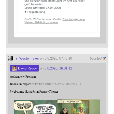
Till Westermayer
on 6.8.2026, 07:43:10
boosted
David Revoy
on
5.8.2026, 16:01:12
Authenticity Problem
Bonus timelapse:
PEPPERCARROT.COM/EN/MINIFANTAS
#
webcomic
#
krita
#
miniFantasyTheater