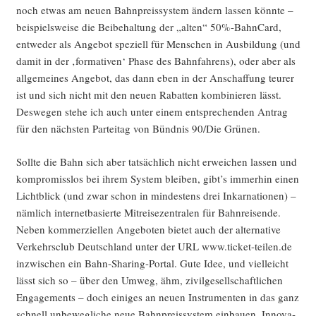
noch etwas am neu­en Bahn­preis­sys­tem ändern las­sen könn­te –
bei­spiels­wei­se die Bei­be­hal­tung der „alten“ 50%-BahnCard,
ent­we­der als Ange­bot spe­zi­ell für Men­schen in Aus­bil­dung (und
damit in der ‚for­ma­ti­ven‘ Pha­se des Bahn­fah­rens), oder aber als
all­ge­mei­nes Ange­bot, das dann eben in der Anschaf­fung teu­rer
ist und sich nicht mit den neu­en Rabat­ten kom­bi­nie­ren lässt.
Des­we­gen ste­he ich auch unter einem ent­spre­chen­den Antrag
für den nächs­ten Par­tei­tag von Bünd­nis 90/Die Grünen.
Soll­te die Bahn sich aber tat­säch­lich nicht erwei­chen las­sen und
kom­pro­miss­los bei ihrem Sys­tem blei­ben, gibt’s immer­hin einen
Licht­blick (und zwar schon in min­des­tens drei Inkar­na­tio­nen) –
näm­lich inter­net­ba­sier­te Mit­rei­se­zen­tra­len für Bahn­rei­sen­de.
Neben kom­mer­zi­el­len Ange­bo­ten bie­tet auch der alter­na­ti­ve
Ver­kehrs­club Deutsch­land unter der URL www.ticket-teilen.de
inzwi­schen ein Bahn-Sha­ring-Por­tal. Gute Idee, und viel­leicht
lässt sich so – über den Umweg, ähm, zivil­ge­sell­schaft­li­chen
Enga­ge­ments – doch eini­ges an neu­en Instru­men­ten in das ganz
schnell unbe­weg­li­che neue Bahn­preis­sys­tem ein­bau­en. Inno­va­