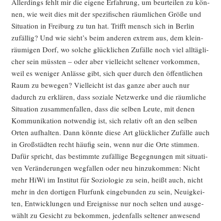
Aller­dings fehlt mir die eige­ne Erfah­rung, um beur­tei­len zu kön­
nen, wie weit dies mit der spe­zi­fi­schen räum­li­chen Grö­ße und
Situa­ti­on in Frei­burg zu tun hat. Trifft mensch sich in Ber­lin
zufäl­lig? Und wie sieht’s beim ande­ren extrem aus, dem klein­
räu­mi­gen Dorf, wo sol­che glück­li­chen Zufäl­le noch viel all­täg­li­
cher sein müss­ten – oder aber viel­leicht sel­te­ner vor­kom­men,
weil es weni­ger Anläs­se gibt, sich quer durch den öffent­li­chen
Raum zu bewe­gen? Viel­leicht ist das gan­ze aber auch nur
dadurch zu erklä­ren, dass sozia­le Netz­wer­ke und die räum­li­che
Situa­ti­on zusam­men­fal­len, dass die sel­ben Leu­te, mit denen
Kom­mu­ni­ka­ti­on not­wen­dig ist, sich rela­tiv oft an den sel­ben
Orten auf­hal­ten. Dann könn­te die­se Art glück­li­cher Zufäl­le auch
in Groß­städ­ten recht häu­fig sein, wenn nur die Orte stim­men.
Dafür spricht, das bestimm­te zufäl­li­ge Begeg­nun­gen mit situa­ti­
ven Ver­än­de­run­gen weg­fal­len oder neu hin­zu­kom­men: Nicht
mehr HiWi im Insti­tut für Sozio­lo­gie zu sein, heißt auch, nicht
mehr in den dor­ti­gen Flur­funk ein­ge­bun­den zu sein, Neu­ig­kei­
ten, Ent­wick­lun­gen und Ereig­nis­se nur noch sel­ten und aus­ge­
wählt zu Gesicht zu bekom­men, jeden­falls sel­te­ner anwe­send