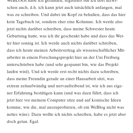
WeB­LOGs habe ich gefun­den, regis­triert bin ich dort inzwi­
schen auch, d.h. ich kann jetzt auch tat­säch­lich anfan­gen, mal
was zu schrei­ben. Und dabei im Kopf zu behal­ten, dass das hier
kein Tage­buch ist, son­dern eher eine Kolum­ne. Ich wer­de also
jetzt nichts dar­über schrei­ben, dass mei­ne Schwes­ter heu­te
Geburts­tag hat­te, was ich ihr geschenkt habe und dass das Wet­
ter hier son­nig ist. Ich wer­de auch nichts dar­über schrei­ben,
dass ich heu­te mei­nen Arbeits­ver­trag als wis­sen­schaft­li­cher Mit­
ar­bei­ter in einem For­schungs­pro­jekt hier an der Uni Frei­burg
unter­schrie­ben habe (und sehr gespannt bin, wie das Pro­jekt
lau­fen wird). Und ich wer­de erst recht nichts dazu schrei­ben,
dass mei­ne Freun­din gera­de an einer Haus­ar­beit sitzt, was
extrem zeit­auf­wän­dig und nerv­auf­rei­bend ist, wie ich aus eige­
ner Erfah­rung bestä­ti­gen kann (und was dazu führt, dass ich
jetzt hier vor mei­nem Com­pu­ter sit­ze und auf komi­sche Ideen
kom­me, wie die, mal aus­zu­pro­bie­ren, ob ein WeB­log nicht was
net­tes wäre). Dazu woll­te ich nichts schrei­ben, habe es jetzt aber
doch getan. Egal.