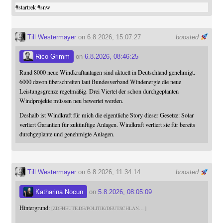
#
startrek
#
snw
Till Westermayer
on 6.8.2026, 15:07:27
boosted
Rico Grimm
on
6.8.2026, 08:46:25
Rund 8000 neue Windkraftanlagen sind aktuell in Deutschland genehmigt.
6000 davon überschreiten laut Bundesverband Windenergie die neue
Leistungsgrenze regelmäßig. Drei Viertel der schon durchgeplanten
Windprojekte müssen neu bewertet werden.
Deshalb ist Windkraft für mich die eigentliche Story dieser Gesetze: Solar
verliert Garantien für zukünftige Anlagen. Windkraft verliert sie für bereits
durchgeplante und genehmigte Anlagen.
Till Westermayer
on 6.8.2026, 11:34:14
boosted
Katharina Nocun
on
5.8.2026, 08:05:09
Hintergrund:
ZDFHEUTE.DE/POLITIK/DEUTSCHLAN