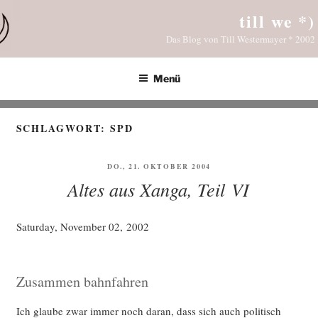
Zum
till we *)
Inhalt
Das Blog von Till Westermayer * 2002
springen
Menü
SCHLAGWORT:
SPD
VERÖFFENTLICHT
DO., 21. OKTOBER 2004
AM
Altes aus Xanga, Teil VI
Satur­day, Novem­ber 02, 2002
Zusammen bahnfahren
Ich glau­be zwar immer noch dar­an, dass sich auch poli­tisch