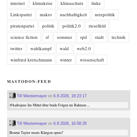
internet
klimakrise
klimaschutz
linke
Linkspartei
makro
nachhaltigkeit
netzpolitik
piratenpartei
politik
politik2.0
rieselfeld
science fiction
sf
sommer
spd
stadt
technik
twitter
wahlkampf
wald
web2.0
winfried kretschmann
winter
wissenschaft
MASTODON-FEED
Till Westermayer
on
6.8.2026, 18:23:17
@
kaibojens
Im Mittel über beide Folgen im Rahmen ...
Till Westermayer
on
6.8.2026, 16:58:28
Bonnie Taylor meets Klingon opera?