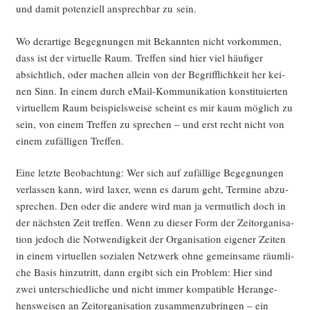
und damit poten­zi­ell ansprech­bar zu sein.
Wo der­ar­ti­ge Begeg­nun­gen mit Bekann­ten nicht vor­kom­men,
dass ist der vir­tu­el­le Raum. Tref­fen sind hier viel häu­fi­ger
absicht­lich, oder machen allein von der Begriff­lich­keit her kei­
nen Sinn. In einem durch eMail-Kom­mu­ni­ka­ti­on kon­sti­tu­ier­ten
vir­tu­el­lem Raum bei­spiels­wei­se scheint es mir kaum mög­lich zu
sein, von einem Tref­fen zu spre­chen – und erst recht nicht von
einem zufäl­li­gen Treffen.
Eine letz­te Beob­ach­tung: Wer sich auf zufäl­li­ge Begeg­nun­gen
ver­las­sen kann, wird laxer, wenn es dar­um geht, Ter­mi­ne abzu­
spre­chen. Den oder die ande­re wird man ja ver­mut­lich doch in
der nächs­ten Zeit tref­fen. Wenn zu die­ser Form der Zeit­or­ga­ni­sa­
ti­on jedoch die Not­wen­dig­keit der Orga­ni­sa­ti­on eige­ner Zei­ten
in einem vir­tu­el­len sozia­len Netz­werk ohne gemein­sa­me räum­li­
che Basis hin­zu­tritt, dann ergibt sich ein Pro­blem: Hier sind
zwei unter­schied­li­che und nicht immer kom­pa­ti­ble Her­an­ge­
hens­wei­sen an Zeit­or­ga­ni­sa­ti­on zusam­men­zu­brin­gen – ein