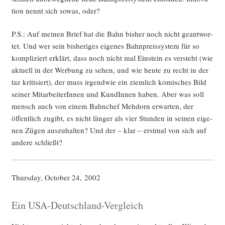
ti­on nennt sich sowas, oder?
P.S.: Auf mei­nen Brief hat die Bahn bis­her noch nicht geant­wor­
tet. Und wer sein bis­he­ri­ges eige­nes Bahn­preis­sys­tem für so
kom­pli­ziert erklärt, dass noch nicht mal Ein­stein es ver­steht (wie
aktu­ell in der Wer­bung zu sehen, und wie heu­te zu recht in der
taz kri­ti­siert), der muss irgend­wie ein ziem­lich komi­sches Bild
sei­ner Mit­ar­bei­te­rIn­nen und Kun­dIn­nen haben. Aber was soll
mensch auch von einem Bahn­chef Meh­dorn erwar­ten, der
öffent­lich zugibt, es nicht län­ger als vier Stun­den in sei­nen eige­
nen Zügen aus­zu­hal­ten? Und der – klar – erst­mal von sich auf
ande­re schließt?
Thurs­day, Octo­ber 24, 2002
Ein USA-Deutschland-Vergleich