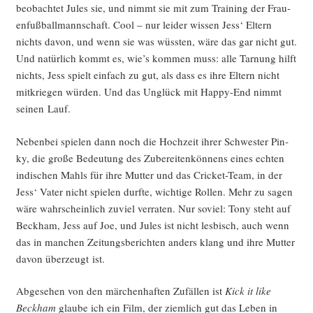
beob­ach­tet Jules sie, und nimmt sie mit zum Trai­ning der Frau­
en­fuß­ball­mann­schaft. Cool – nur lei­der wis­sen Jess‘ Eltern
nichts davon, und wenn sie was wüss­ten, wäre das gar nicht gut.
Und natür­lich kommt es, wie’s kom­men muss: alle Tar­nung hilft
nichts, Jess spielt ein­fach zu gut, als dass es ihre Eltern nicht
mit­krie­gen wür­den. Und das Unglück mit Hap­py-End nimmt
sei­nen Lauf.
Neben­bei spie­len dann noch die Hoch­zeit ihrer Schwes­ter Pin­
ky, die gro­ße Bedeu­tung des Zube­rei­ten­kön­nens eines ech­ten
indi­schen Mahls für ihre Mut­ter und das Cri­cket-Team, in der
Jess‘ Vater nicht spie­len durf­te, wich­ti­ge Rol­len. Mehr zu sagen
wäre wahr­schein­lich zuviel ver­ra­ten. Nur soviel: Tony steht auf
Beck­ham, Jess auf Joe, und Jules ist nicht les­bisch, auch wenn
das in man­chen Zei­tungs­be­rich­ten anders klang und ihre Mut­ter
davon über­zeugt ist.
Abge­se­hen von den mär­chen­haf­ten Zufäl­len ist
Kick it like
Beck­ham
glau­be ich ein Film, der ziem­lich gut das Leben in