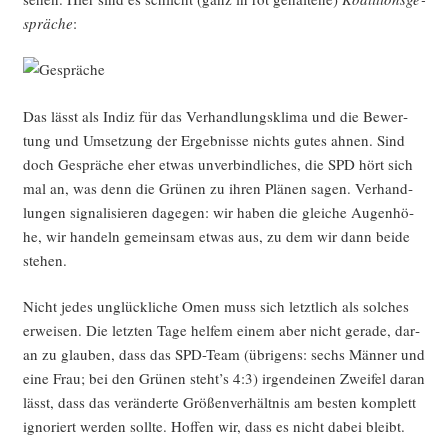
sprä­che
:
Das lässt als Indiz für das Ver­hand­lungs­kli­ma und die Bewer­
tung und Umset­zung der Ergeb­nis­se nichts gutes ahnen. Sind
doch Gesprä­che eher etwas unver­bind­li­ches, die SPD hört sich
mal an, was denn die Grü­nen zu ihren Plä­nen sagen. Ver­hand­
lun­gen signa­li­sie­ren dage­gen: wir haben die glei­che Augen­hö­
he, wir han­deln gemein­sam etwas aus, zu dem wir dann bei­de
stehen.
Nicht jedes unglück­li­che Omen muss sich letzt­lich als sol­ches
erwei­sen. Die letz­ten Tage hel­fem einem aber nicht gera­de, dar­
an zu glau­ben, dass das SPD-Team (übri­gens: sechs Män­ner und
eine Frau; bei den Grü­nen steht’s 4:3) irgend­ei­nen Zwei­fel dar­an
lässt, dass das ver­än­der­te Grö­ßen­ver­hält­nis am bes­ten kom­plett
igno­riert wer­den soll­te. Hof­fen wir, dass es nicht dabei bleibt.