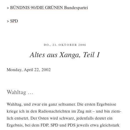
>
BÜNDNIS 90/DIE GRÜNEN Bundespartei
>
SPD
VERÖFFENTLICHT
DO., 21. OKTOBER 2004
AM
Altes aus Xanga, Teil I
Mon­day, April 22, 2002
Wahltag …
Wahl­tag, und zwar ein ganz selt­sa­mer. Die ers­ten Ergeb­nis­se
krie­ge ich in den Radio­nach­rich­ten im Zug mit – und bin ziem­
lich ent­setzt. Der Osten wird schwarz, jeden­falls deu­tet ein
Ergeb­nis, bei dem FDP, SPD und PDS jeweils etwa gleich­stark