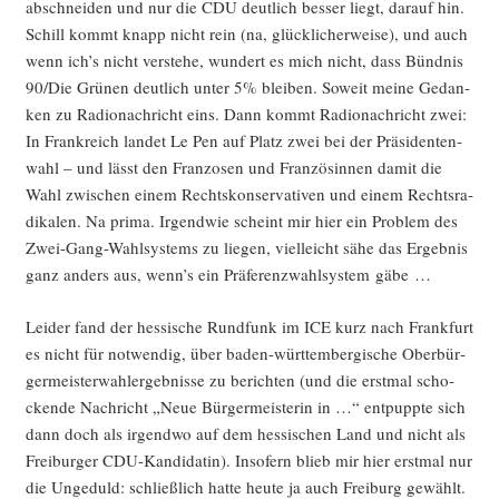
abschnei­den und nur die CDU deut­lich bes­ser liegt, dar­auf hin.
Schill kommt knapp nicht rein (na, glück­li­cher­wei­se), und auch
wenn ich’s nicht ver­ste­he, wun­dert es mich nicht, dass Bünd­nis
90/Die Grü­nen deut­lich unter 5% blei­ben. Soweit mei­ne Gedan­
ken zu Radio­nach­richt eins. Dann kommt Radio­nach­richt zwei:
In Frank­reich lan­det Le Pen auf Platz zwei bei der Prä­si­den­ten­
wahl – und lässt den Fran­zo­sen und Fran­zö­sin­nen damit die
Wahl zwi­schen einem Rechts­kon­ser­va­ti­ven und einem Rechts­ra­
di­ka­len. Na pri­ma. Irgend­wie scheint mir hier ein Pro­blem des
Zwei-Gang-Wahl­sys­tems zu lie­gen, viel­leicht sähe das Ergeb­nis
ganz anders aus, wenn’s ein Prä­fe­renz­wahl­sys­tem gäbe …
Lei­der fand der hes­si­sche Rund­funk im ICE kurz nach Frank­furt
es nicht für not­wen­dig, über baden-würt­tem­ber­gi­sche Ober­bür­
ger­meis­ter­wahl­er­geb­nis­se zu berich­ten (und die erst­mal scho­
cken­de Nach­richt „Neue Bür­ger­meis­te­rin in …“ ent­pupp­te sich
dann doch als irgend­wo auf dem hes­si­schen Land und nicht als
Frei­bur­ger CDU-Kan­di­da­tin). Inso­fern blieb mir hier erst­mal nur
die Unge­duld: schließ­lich hat­te heu­te ja auch Frei­burg gewählt.