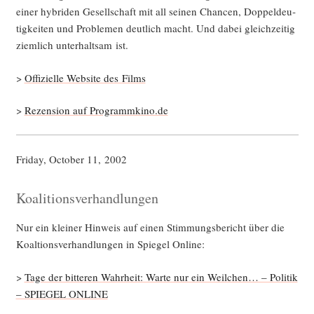
einer hybri­den Gesell­schaft mit all sei­nen Chan­cen, Dop­pel­deu­
tig­kei­ten und Pro­ble­men deut­lich macht. Und dabei gleich­zei­tig
ziem­lich unter­halt­sam ist.
>
Offi­zi­el­le Web­site des Films
>
Rezen­si­on auf Programmkino.de
Fri­day, Octo­ber 11, 2002
Koalitionsverhandlungen
Nur ein klei­ner Hin­weis auf einen Stim­mungs­be­richt über die
Koal­ti­ons­ver­hand­lun­gen in Spie­gel Online:
>
Tage der bit­te­ren Wahr­heit: War­te nur ein Weil­chen… – Poli­tik
– SPIEGEL ONLINE