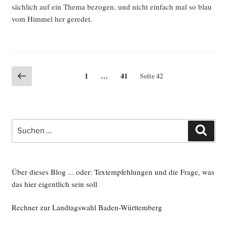
säch­lich auf ein The­ma bezo­gen, und nicht ein­fach mal so blau
vom Him­mel her geredet.
Seitennummerierung
Vorherige
Seite
Seite
1
…
41
Seite
42
Seite
der
Beiträge
Suche
Such
nach:
Über dieses Blog ... oder: Textempfehlungen und die Frage, was
das hier eigentlich sein soll
Rechner zur Landtagswahl Baden-Württemberg