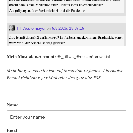
macht daraus eine Meditation über Liebe in ihren unterschiedlichen
Ausprägungen, über Verletzlichkeit und die Pandemie.
Till Westermayer
on
5.8.2026, 18:37:15
Zug ist mit doppelt ärgerlichen +59 in Freiburg angekommen. Bright side: sonst
wäre vmtl. der Anschluss weg gewesen..
Mein Mast­o­don-Account:
@_tillwe_@mastodon.social
Mein Blog ist aktu­ell nicht auf Mast­o­don zu fin­den. Alter­na­ti­ve:
Benach­rich­ti­gung per Mail oder das gute alte
RSS
.
Name
Email