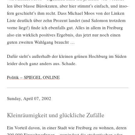
len über blas­se Büro­kra­ten, aber hier stimmt’s ein­fach, und inso­
fern geschieht’s ihm recht. Dass Micha­el Moos von der Lin­ken
Lis­te deut­lich über zehn Pro­zent lan­det (und Salo­mon trotz­dem
vor­ne liegt!) fin­de ich eben­falls gut. Alles in allem in Frei­burg
also ein wirk­lich posi­ti­ves Ergeb­nis, das jetzt nur noch einen
guten zwei­ten Wahl­gang braucht …
Dafür sieht’s außer­halb der klei­nen grü­nen Hoch­burg im Süden
lei­der doch ganz anders aus. Schade.
Poli­tik – SPIEGEL ONLINE
Sun­day, April 07, 2002
Kleinräumigkeit und glückliche Zufälle
Ein Vor­teil davon, in einer Stadt wie Frei­burg zu woh­nen, deren
200.000 Ein­woh­ne­rIn­nen – zumin­dest die stu­den­ti­schen oder