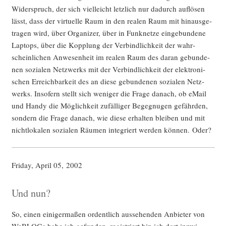
Wider­spruch, der sich viel­leicht letz­lich nur dadurch auf­lö­sen
lässt, dass der vir­tu­el­le Raum in den rea­len Raum mit hin­aus­ge­
tra­gen wird, über Orga­ni­zer, über in Funk­net­ze ein­ge­bun­de­ne
Lap­tops, über die Kopp­lung der Ver­bind­lich­keit der wahr­
schein­li­chen Anwe­sen­heit im rea­len Raum des dar­an gebun­de­
nen sozia­len Netz­werks mit der Ver­bind­lich­keit der elek­tro­ni­
schen Erreich­bar­keit des an die­se gebun­de­nen sozia­len Netz­
werks. Inso­fern stellt sich weni­ger die Fra­ge danach, ob eMail
und Han­dy die Mög­lich­keit zufäl­li­ger Begeg­nu­gen gefähr­den,
son­dern die Fra­ge danach, wie die­se erhal­ten blei­ben und mit
nicht­lo­ka­len sozia­len Räu­men inte­griert wer­den kön­nen. Oder?
Fri­day, April 05, 2002
Und nun?
So, einen eini­ger­ma­ßen ordent­lich aus­se­hen­den Anbie­ter von