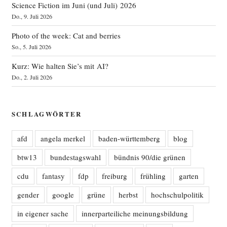
Science Fiction im Juni (und Juli) 2026
Do., 9. Juli 2026
Photo of the week: Cat and berries
So., 5. Juli 2026
Kurz: Wie halten Sie’s mit AI?
Do., 2. Juli 2026
SCHLAGWÖRTER
afd
angela merkel
baden-württemberg
blog
btw13
bundestagswahl
bündnis 90/die grünen
cdu
fantasy
fdp
freiburg
frühling
garten
gender
google
grüne
herbst
hochschulpolitik
in eigener sache
innerparteiliche meinungsbildung