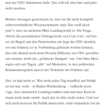
nen der CDU dis­ku­tie­ren lie­ße. Das will ich aber hier und jetzt
nicht machen.
Bei­den Aus­sa­gen gemein­sam ist, dass sie für mich kom­plett
selbst­ver­ständ­li­che Wis­sens­ele­men­te sind: Das weiß doch
jede*r, dass im nächs­ten März Land­tags­wahl ist. Die Fra­ge,
ob/wie die per­sön­li­chen Umfra­ge­wer­te von Cem (viel, viel bes­
ser als Hagel) mit den Par­tei­wer­ten (da liegt die CDU deut­lich
vor uns Grü­nen) so in Ver­bin­dung gebracht wer­den kön­nen,
dass die aktu­ell noch neun Pro­zent Dif­fe­renz zur CDU geschlos­
sen wer­den, treibt das „poli­ti­sche Stutt­gart“ um. Und über Merz
regen sich seit Tagen „alle“ auf Mast­o­don, in den poli­ti­schen
Kom­men­tar­spal­ten und in der Tee­kü­che der Frak­ti­on auf.
Nur: ist halt nicht so. Wer nicht jeden Tag beruf­lich mit Poli­tik
zu tun hat, weiß – in Baden-Würt­tem­berg – viel­leicht noch
vage, dass dem­nächst Land­tags­wah­len sind und dass Kret­sch­
mann nicht mehr antritt. Auch das ist aber nicht sicher. Und wer
sich nicht bewusst für Poli­tik inter­es­siert, wird ver­mut­lich erst im