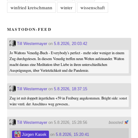
winfried kretschmann
winter
wissenschaft
MASTODON-FEED
Till Westermayer
on
5.8.2026, 20:03:42
Jo Waltons Venedig-Buch - Everybody's perfect - mehr oder weniger in einem
Zug durchgelesen. In diesem Venedig treffen neun Welten aufeinander. Walton
macht daraus eine Meditation über Liebe in ihren unterschiedlichen
Ausprägungen, über Verletzlichkeit und die Pandemie.
Till Westermayer
on
5.8.2026, 18:37:15
Zug ist mit doppelt ärgerlichen +59 in Freiburg angekommen. Bright side: sonst
wäre vmtl. der Anschluss weg gewesen..
Till Westermayer
on 5.8.2026, 15:28:56
boosted
Jürgen Kasek
on
5.8.2026, 15:20:41