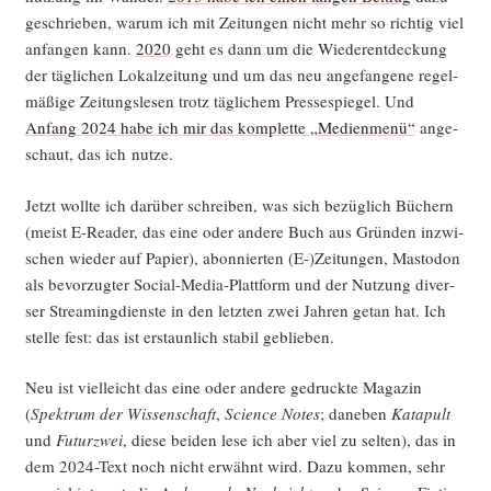
geschrie­ben, war­um ich mit Zei­tun­gen nicht mehr so rich­tig viel
anfan­gen kann.
2020
geht es dann um die Wie­der­ent­de­ckung
der täg­li­chen Lokal­zei­tung und um das neu ange­fan­ge­ne regel­
mä­ßi­ge Zei­tungs­le­sen trotz täg­li­chem Pres­se­spie­gel. Und
Anfang 2024 habe ich mir das kom­plet­te „Medi­en­me­nü“
ange­
schaut, das ich nutze.
Jetzt woll­te ich dar­über schrei­ben, was sich bezüg­lich Büchern
(meist E‑Reader, das eine oder ande­re Buch aus Grün­den inzwi­
schen wie­der auf Papier), abon­nier­ten (E-)Zeitungen, Mast­o­don
als bevor­zug­ter Social-Media-Platt­form und der Nut­zung diver­
ser Strea­ming­diens­te in den letz­ten zwei Jah­ren getan hat. Ich
stel­le fest: das ist erstaun­lich sta­bil geblieben.
Neu ist viel­leicht das eine oder ande­re gedruck­te Maga­zin
(
Spek­trum der Wis­sen­schaft
,
Sci­ence Notes
; dane­ben
Kata­pult
und
Futurz­wei
, die­se bei­den lese ich aber viel zu sel­ten), das in
dem 2024-Text noch nicht erwähnt wird. Dazu kom­men, sehr