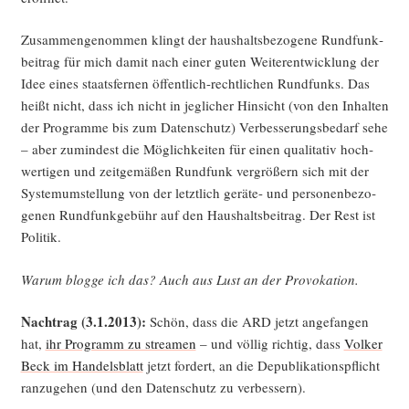
Zusam­men­ge­nom­men klingt der haus­halts­be­zo­ge­ne Rund­funk­
bei­trag für mich damit nach einer guten Wei­ter­ent­wick­lung der
Idee eines staats­fer­nen öffent­lich-recht­li­chen Rund­funks. Das
heißt nicht, dass ich nicht in jeg­li­cher Hin­sicht (von den Inhal­ten
der Pro­gram­me bis zum Daten­schutz) Ver­bes­se­rungs­be­darf sehe
– aber zumin­dest die Mög­lich­kei­ten für einen qua­li­ta­tiv hoch­
wer­ti­gen und zeit­ge­mä­ßen Rund­funk ver­grö­ßern sich mit der
Sys­tem­um­stel­lung von der letzt­lich gerä­te- und per­so­nen­be­zo­
ge­nen Rund­funk­ge­bühr auf den Haus­halts­bei­trag. Der Rest ist
Politik.
War­um blog­ge ich das? Auch aus Lust an der Provokation.
Nach­trag (3.1.2013):
Schön, dass die ARD jetzt ange­fan­gen
hat,
ihr Pro­gramm zu strea­men
– und völ­lig rich­tig, dass
Vol­ker
Beck im Han­dels­blatt
jetzt for­dert, an die Depu­bli­ka­ti­ons­pflicht
ran­zu­ge­hen (und den Daten­schutz zu verbessern).