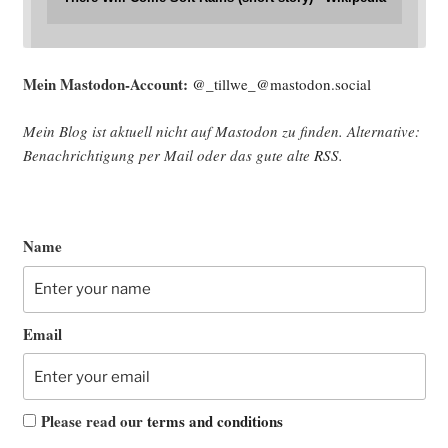
Mein Mast­o­don-Account:
@_tillwe_@mastodon.social
Mein Blog ist aktu­ell nicht auf Mast­o­don zu fin­den. Alter­na­ti­ve:
Benach­rich­ti­gung per Mail oder das gute alte
RSS
.
Name
Email
Please read our
terms and conditions