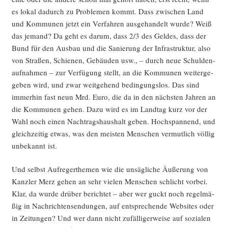
es lokal dadurch zu Pro­ble­men kommt. Dass zwi­schen Land
und Kom­mu­nen jetzt ein Ver­fah­ren aus­ge­han­delt wur­de? Weiß
das jemand? Da geht es dar­um, dass 2/3 des Gel­des, dass der
Bund für den Aus­bau und die Sanie­rung der Infra­struk­tur, also
von Stra­ßen, Schie­nen, Gebäu­den usw., – durch neue Schul­den­
auf­nah­men – zur Ver­fü­gung stellt, an die Kom­mu­nen wei­ter­ge­
ge­ben wird, und zwar weit­ge­hend bedin­gungs­los. Das sind
immer­hin fast neun Mrd. Euro, die da in den nächs­ten Jah­ren an
die Kom­mu­nen gehen. Dazu wird es im Land­tag kurz vor der
Wahl noch einen Nach­trags­haus­halt geben. Hoch­span­nend, und
gleich­zei­tig etwas, was den meis­ten Men­schen ver­mut­lich völ­lig
unbe­kannt ist.
Und selbst Auf­re­ger­the­men wie die unsäg­li­che Äuße­rung von
Kanz­ler Merz gehen an sehr vie­len Men­schen schlicht vor­bei.
Klar, da wur­de drü­ber berich­tet – aber wer guckt noch regel­mä­
ßig in Nach­rich­ten­sen­dun­gen, auf ent­spre­chen­de Web­sites oder
in Zei­tun­gen? Und wer dann nicht zufäl­li­ger­wei­se auf sozia­len