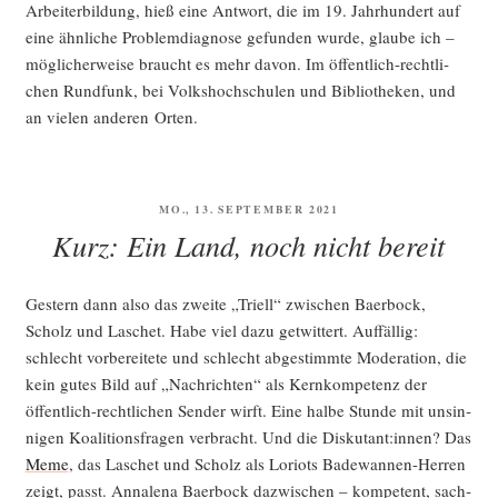
Arbei­ter­bil­dung, hieß eine Ant­wort, die im 19. Jahr­hun­dert auf
eine ähn­li­che Pro­blem­dia­gno­se gefun­den wur­de, glau­be ich –
mög­li­cher­wei­se braucht es mehr davon. Im öffent­lich-recht­li­
chen Rund­funk, bei Volks­hoch­schu­len und Biblio­the­ken, und
an vie­len ande­ren Orten.
VERÖFFENTLICHT
MO., 13. SEPTEMBER 2021
AM
Kurz: Ein Land, noch nicht bereit
Ges­tern dann also das zwei­te „Tri­ell“ zwi­schen Baer­bock,
Scholz und Laschet. Habe viel dazu get­wit­tert. Auf­fäl­lig:
schlecht vor­be­rei­te­te und schlecht abge­stimm­te Mode­ra­ti­on, die
kein gutes Bild auf „Nach­rich­ten“ als Kern­kom­pe­tenz der
öffent­lich-recht­li­chen Sen­der wirft. Eine hal­be Stun­de mit unsin­
ni­gen Koali­ti­ons­fra­gen ver­bracht. Und die Diskutant:innen? Das
Meme
, das Laschet und Scholz als Lori­ots Bade­wan­nen-Her­ren
zeigt, passt. Anna­le­na Baer­bock dazwi­schen – kom­pe­tent, sach­