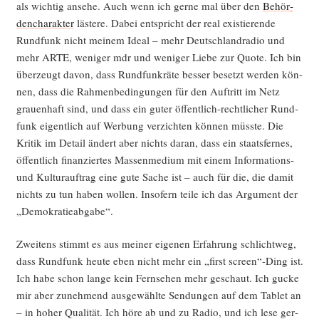
als wich­tig anse­he. Auch wenn ich ger­ne mal über den
Behör­
den­cha­rak­ter
läs­te­re. Dabei ent­spricht der real exis­tie­ren­de
Rund­funk nicht mei­nem Ide­al – mehr Deutsch­land­ra­dio und
mehr ARTE, weni­ger mdr und weni­ger Lie­be zur Quo­te. Ich bin
über­zeugt davon, dass Rund­funk­rä­te bes­ser besetzt wer­den kön­
nen, dass die Rah­men­be­din­gun­gen für den Auf­tritt im Netz
grau­en­haft sind, und dass ein guter öffent­lich-recht­li­cher Rund­
funk eigent­lich auf Wer­bung ver­zich­ten kön­nen müss­te. Die
Kri­tik im Detail ändert aber nichts dar­an, dass ein staats­fer­nes,
öffent­lich finan­zier­tes Mas­sen­me­di­um mit einem Infor­ma­ti­ons-
und Kul­tur­auf­trag eine gute Sache ist – auch für die, die damit
nichts zu tun haben wol­len. Inso­fern tei­le ich das Argu­ment der
„Demo­kra­tie­ab­ga­be“.
Zwei­tens stimmt es aus mei­ner eige­nen Erfah­rung schlicht­weg,
dass Rund­funk heu­te eben nicht mehr ein „first screen“-Ding ist.
Ich habe schon lan­ge kein Fern­se­hen mehr geschaut. Ich gucke
mir aber zuneh­mend aus­ge­wähl­te Sen­dun­gen auf dem Tablet an
– in hoher Qua­li­tät. Ich höre ab und zu Radio, und ich lese ger­