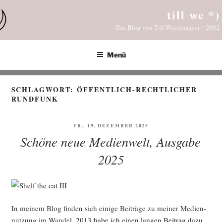
Zum
till we *)
Inhalt
Das Blog von Till Westermayer * 2002
springen
Menü
SCHLAGWORT:
ÖFFENTLICH-RECHTLICHER
RUNDFUNK
VERÖFFENTLICHT
FR., 19. DEZEMBER 2025
AM
Schöne neue Medienwelt, Ausgabe
2025
In mei­nem Blog fin­den sich eini­ge Bei­trä­ge zu mei­ner Medi­en­
nut­zung im Wan­del.
2013 habe ich einen lan­gen Bei­trag
dazu