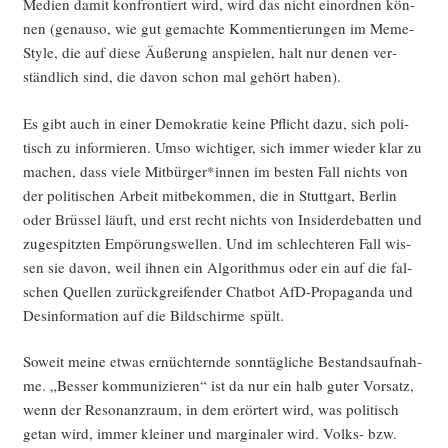
Medi­en damit kon­fron­tiert wird, wird das nicht ein­ord­nen kön­
nen (genau­so, wie gut gemach­te Kom­men­tie­run­gen im Meme-
Style, die auf die­se Äuße­rung anspie­len, halt nur denen ver­
ständ­lich sind, die davon schon mal gehört haben).
Es gibt auch in einer Demo­kra­tie kei­ne Pflicht dazu, sich poli­
tisch zu infor­mie­ren. Umso wich­ti­ger, sich immer wie­der klar zu
machen, dass vie­le Mitbürger*innen im bes­ten Fall nichts von
der poli­ti­schen Arbeit mit­be­kom­men, die in Stutt­gart, Ber­lin
oder Brüs­sel läuft, und erst recht nichts von Insi­der­de­bat­ten und
zuge­spitz­ten Empö­rungs­wel­len. Und im schlech­te­ren Fall wis­
sen sie davon, weil ihnen ein Algo­rith­mus oder ein auf die fal­
schen Quel­len zurück­grei­fen­der Chat­bot AfD-Pro­pa­gan­da und
Des­in­for­ma­ti­on auf die Bild­schir­me spült.
Soweit mei­ne etwas ernüch­tern­de sonn­täg­li­che Bestands­auf­nah­
me. „Bes­ser kom­mu­ni­zie­ren“ ist da nur ein halb guter Vor­satz,
wenn der Reso­nanz­raum, in dem erör­tert wird, was poli­tisch
getan wird, immer klei­ner und mar­gi­na­ler wird. Volks- bzw.