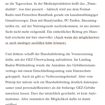
ne die Tages­schau. In der Medi­en­pro­duk­ti­on heißt das „Tri­me­
dia­li­tät“, was hier pas­siert – fak­tisch wird aus dem For­mat-
Radio-und-Fern­se­hen-Rund­funk gera­de ein kanal­un­ab­hän­gi­ger
Grund­ver­sor­ger. Dem mit Han­dy­ta­ri­fen, PC-Tari­fen, Strea­ming­
ta­ri­fen etc. auf der Nut­zungs­sei­te nach­zu­kom­men, ist aus mei­ner
Sicht nicht mehr zeit­ge­mäß. Ein ein­heit­li­cher Bei­trag pro Haus­
halt erscheint mir hier sinn­vol­ler.
(Auch wenn der mög­li­cher­wei­
se auch nied­ri­ger aus­fal­len hät­te können).
Und drit­tens schafft der Haus­halts­bei­trag die Vor­aus­set­zung
dafür, mit der GEZ-Über­wa­chung auf­zu­hö­ren. Im Land­tag
Baden-Würt­tem­berg wur­de die Annah­me des Gebüh­ren­staats­
ver­trags mit einem Ent­schlie­ßungs­an­trag zum Daten­schutz
gekop­pelt. Auch da gibt es Ver­bes­se­rungs­be­darf. Aber vom
Prin­zip her müss­te sich ein Haus­halts­bei­trag deut­lich daten­spar­
sa­mer (und per­so­nal­ef­fi­zi­en­ter) als die bis­he­ri­ge GEZ-Gebühr
umset­zen las­sen. Dass das tat­säch­lich geschieht, ist kein Auto­
ma­tis­mus. Aber zumin­dest die Mög­lich­keit dafür ist damit
eröffnet.