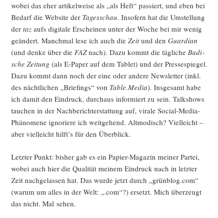
wobei das eher arti­kel­wei­se als „als Heft“ pas­siert, und eben bei
Bedarf die Web­site der
Tages­schau
. Inso­fern hat die Umstel­lung
der
taz
aufs digi­ta­le Erschei­nen unter der Woche bei mir wenig
geän­dert. Manch­mal lese ich auch die
Zeit
und den
Guar­di­an
(und den­ke über die
FAZ
nach). Dazu kommt die täg­li­che
Badi­
sche Zei­tung
(als E‑Paper auf dem Tablet) und der Pres­se­spie­gel.
Dazu kommt dann noch der eine oder ande­re News­let­ter (inkl.
des nächt­li­chen „Brie­fings“ von
Table.Media
). Ins­ge­samt habe
ich damit den Ein­druck, durch­aus infor­miert zu sein. Talk­shows
tau­chen in der Nach­be­richt­erstat­tung auf, vira­le Social-Media-
Phä­no­me­ne igno­rie­re ich weit­ge­hend. Alt­mo­disch? Viel­leicht –
aber viel­leicht hilft’s für den Überblick.
Letz­ter Punkt: bis­her gab es ein Papier-Maga­zin mei­ner Par­tei,
wobei auch hier die Qua­li­tät mei­nem Ein­druck nach in letz­ter
Zeit nach­ge­las­sen hat. Das wur­de jetzt durch „grünblog.com“
(war­um um alles in der Welt: „.com“?) ersetzt. Mich über­zeugt
das nicht. Mal sehen.