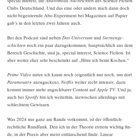
spe­cial inte­rest, die
Andro­me­da Nach­rich­ten
des Sci­ence Fic­tion
Clubs Deutsch­land. Und das eine oder ande­re mich dann doch
nicht begeis­tern­de Abo-Expe­ri­ment bei Maga­zi­nen auf Papier
gab’s in den letz­ten zwei Jah­ren auch.
Bei den Pod­cast sind neben
Das Uni­ver­sum
und
Ster­nen­ge­
schich­ten
noch ein paar dazu­ge­kom­men, haupt­säch­lich aus dem
Bereich Geschich­te, und ja, spe­cial inte­rest, Sci­ence Fic­tion. Ist
aber wei­ter eher sehr beschränkt auf „Höre ich beim Kochen.“
Prime Video
nut­ze ich kaum noch (eigent­lich nur noch, um dort
Para­mount+
anzu­gu­cken),
Net­flix
wei­ter recht inten­siv, dazu
kommt immer mehr anguck­ba­rer Con­tent auf
Apple TV
. Und ja,
auch bei
Spo­ti­fy
bin ich wei­ter­hin, inzwi­schen aller­dings mit
schlech­tem Gewissen.
Was 2024 nur ganz am Ran­de vor­kommt, ist der öffent­lich-
recht­li­che Rund­funk. Den ich in der Theo­rie extrem wich­tig fin­
de, in der Pra­xis aber meist ent­täu­schend fin­de. Line­ar