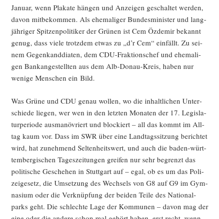
Janu­ar, wenn Pla­ka­te hän­gen und Anzei­gen geschal­tet wer­den,
davon mit­be­kom­men. Als ehe­ma­li­ger Bun­des­mi­nis­ter und lang­
jäh­ri­ger Spit­zen­po­li­ti­ker der Grü­nen ist Cem Özd­emir bekannt
genug, dass vie­le trotz­dem etwas zu „d’r Cem“ ein­fällt. Zu sei­
nem Gegen­kand­dia­ten, dem CDU-Frak­ti­ons­chef und ehe­ma­li­
gen Bank­an­ge­stell­ten aus dem Alb-Donau-Kreis, haben nur
weni­ge Men­schen ein Bild.
Was Grü­ne und CDU genau wol­len, wo die inhalt­li­chen Unter­
schie­de lie­gen, wer wen in den letz­ten Mona­ten der 17. Legis­la­
tur­pe­ri­ode aus­ma­nö­vriert und blo­ckiert – all das kommt im All­
tag kaum vor. Dass im SWR über eine Land­tags­sit­zung berich­tet
wird, hat zuneh­mend Sel­ten­heits­wert, und auch die baden-würt­
tem­ber­gi­schen Tages­zei­tun­gen grei­fen nur sehr begrenzt das
poli­ti­sche Gesche­hen in Stutt­gart auf – egal, ob es um das Poli­
zei­ge­setz, die Umset­zung des Wech­sels von G8 auf G9 im Gym­
na­si­um oder die Ver­knüp­fung der bei­den Tei­le des Natio­nal­
parks geht. Die schlech­te Lage der Kom­mu­nen – davon mag der
eine oder die ande­re schon mal gehört haben, erst recht, wenn