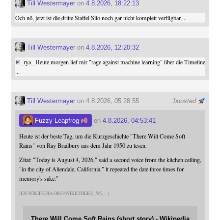
Till Westermayer
on
4.8.2026, 18:22:13
Och nö, jetzt ist die dritte Staffel Silo noch gar nicht komplett verfügbar ...
Till Westermayer
on
4.8.2026, 12:20:32
@
_rya_
Heute morgen lief mir "rage against machine learning" über die Timeline
...
Till Westermayer
on 4.8.2026, 05:28:55
boosted
Fuzzy Leapfrog
on
4.8.2026, 04:53:41
Heute ist der beste Tag, um die Kurzgeschichte "There Will Come Soft
Rains" von Ray Bradbury aus dem Jahr 1950 zu lesen.
Zitat: "Today is August 4, 2026," said a second voice from the kitchen ceiling,
"in the city of Allendale, California." lt repeated the date three times for
memory's sake."
EN.WIKIPEDIA.ORG/WIKI/THERE_WI
There Will Come Soft Rains (short story) - Wikipedia