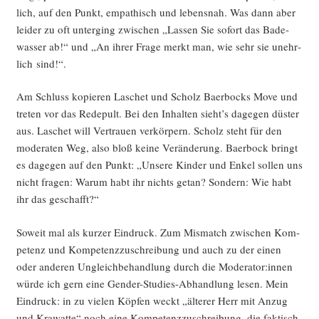
lich, auf den Punkt, empa­thisch und lebens­nah. Was dann aber
lei­der zu oft unter­ging zwi­schen „Las­sen Sie sofort das Bade­
was­ser ab!“ und „An ihrer Fra­ge merkt man, wie sehr sie unehr­
lich sind!“.
Am Schluss kopie­ren Laschet und Scholz Baer­bocks Move und
tre­ten vor das Rede­pult. Bei den Inhal­ten sieht’s dage­gen düs­ter
aus. Laschet will Ver­trau­en ver­kör­pern. Scholz steht für den
mode­ra­ten Weg, also bloß kei­ne Ver­än­de­rung. Baer­bock bringt
es dage­gen auf den Punkt: „Unse­re Kin­der und Enkel sol­len uns
nicht fra­gen: War­um habt ihr nichts getan? Son­dern: Wie habt
ihr das geschafft?“
Soweit mal als kur­zer Ein­druck. Zum Mis­match zwi­schen Kom­
pe­tenz und Kom­pe­tenz­zu­schrei­bung und auch zu der einen
oder ande­ren Ungleich­be­hand­lung durch die Moderator:innen
wür­de ich gern eine Gen­der-Stu­dies-Abhand­lung lesen. Mein
Ein­druck: in zu vie­len Köp­fen weckt „älte­rer Herr mit Anzug
und Kra­wat­te“ noch eine Kom­pe­tenz­zu­schrei­bung, die fak­tisch