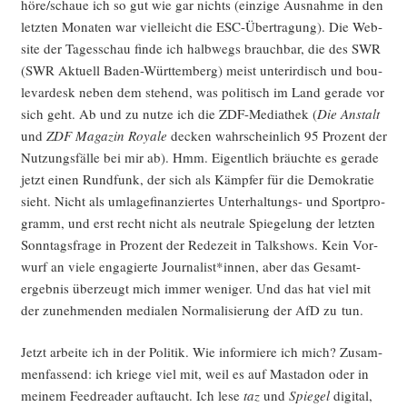
höre/schaue ich so gut wie gar nichts (ein­zi­ge Aus­nah­me in den
letz­ten Mona­ten war viel­leicht die ESC-Über­tra­gung). Die Web­
site der Tages­schau fin­de ich halb­wegs brauch­bar, die des SWR
(SWR Aktu­ell Baden-Würt­tem­berg) meist unter­ir­disch und bou­
le­var­desk neben dem ste­hend, was poli­tisch im Land gera­de vor
sich geht. Ab und zu nut­ze ich die ZDF-Media­thek (
Die Anstalt
und
ZDF Maga­zin Roya­le
decken wahr­schein­lich 95 Pro­zent der
Nut­zungs­fäl­le bei mir ab). Hmm. Eigent­lich bräuch­te es gera­de
jetzt einen Rund­funk, der sich als Kämp­fer für die Demo­kra­tie
sieht. Nicht als umla­ge­fi­nan­zier­tes Unter­hal­tungs- und Sport­pro­
gramm, und erst recht nicht als neu­tra­le Spie­ge­lung der letz­ten
Sonn­tags­fra­ge in Pro­zent der Rede­zeit in Talk­shows. Kein Vor­
wurf an vie­le enga­gier­te Journalist*innen, aber das Gesamt­
ergeb­nis über­zeugt mich immer weni­ger. Und das hat viel mit
der zuneh­men­den media­len Nor­ma­li­sie­rung der AfD zu tun.
Jetzt arbei­te ich in der Poli­tik. Wie infor­mie­re ich mich? Zusam­
men­fas­send: ich krie­ge viel mit, weil es auf Masta­don oder in
mei­nem Feed­rea­der auf­taucht. Ich lese
taz
und
Spie­gel
digi­tal,