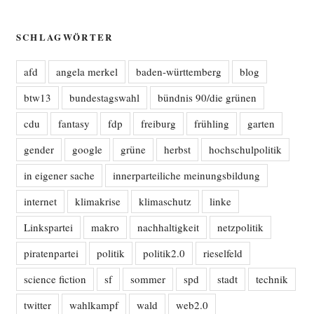
SCHLAGWÖRTER
afd
angela merkel
baden-württemberg
blog
btw13
bundestagswahl
bündnis 90/die grünen
cdu
fantasy
fdp
freiburg
frühling
garten
gender
google
grüne
herbst
hochschulpolitik
in eigener sache
innerparteiliche meinungsbildung
internet
klimakrise
klimaschutz
linke
Linkspartei
makro
nachhaltigkeit
netzpolitik
piratenpartei
politik
politik2.0
rieselfeld
science fiction
sf
sommer
spd
stadt
technik
twitter
wahlkampf
wald
web2.0