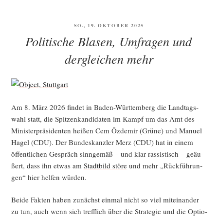
VERÖFFENTLICHT
SO., 19. OKTOBER 2025
AM
Politische Blasen, Umfragen und
dergleichen mehr
Am 8. März 2026 fin­det in Baden-Würt­tem­berg die Land­tags­
wahl statt, die Spit­zen­kan­di­da­ten im Kampf um das Amt des
Minis­ter­prä­si­den­ten hei­ßen Cem Özd­emir (Grü­ne) und Manu­el
Hagel (CDU). Der Bun­des­kanz­ler Merz (CDU) hat in einem
öffent­li­chen Gespräch sinn­ge­mäß – und klar ras­sis­tisch – geäu­
ßert, dass ihn etwas am
Stadt­bild stö­re
und mehr „Rück­füh­run­
gen“ hier hel­fen würden.
Bei­de Fak­ten haben zunächst ein­mal nicht so viel mit­ein­an­der
zu tun, auch wenn sich treff­lich über die Stra­te­gie und die Optio­