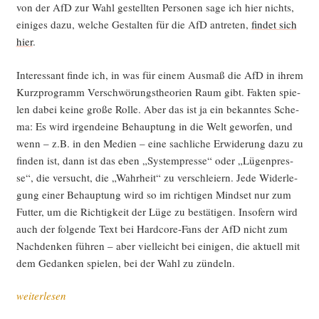
von der AfD zur Wahl gestell­ten Per­so­nen sage ich hier nichts,
eini­ges dazu, wel­che Gestal­ten für die AfD antre­ten,
fin­det sich
hier
.
Inter­es­sant fin­de ich, in was für einem Aus­maß die AfD in ihrem
Kurz­pro­gramm Ver­schwö­rungs­theo­rien Raum gibt. Fak­ten spie­
len dabei kei­ne gro­ße Rol­le. Aber das ist ja ein bekann­tes Sche­
ma: Es wird irgend­ei­ne Behaup­tung in die Welt gewor­fen, und
wenn – z.B. in den Medi­en – eine sach­li­che Erwi­de­rung dazu zu
fin­den ist, dann ist das eben „Sys­tem­pres­se“ oder „Lügen­pres­
se“, die ver­sucht, die „Wahr­heit“ zu ver­schlei­ern. Jede Wider­le­
gung einer Behaup­tung wird so im rich­ti­gen Mind­set nur zum
Fut­ter, um die Rich­tig­keit der Lüge zu bestä­ti­gen. Inso­fern wird
auch der fol­gen­de Text bei Hard­core-Fans der AfD nicht zum
Nach­den­ken füh­ren – aber viel­leicht bei eini­gen, die aktu­ell mit
dem Gedan­ken spie­len, bei der Wahl zu zündeln.
„Was
weiterlesen
im