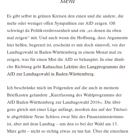
Es gibt selbst in grü­nen Krei­sen den einen und die ande­re, die
mehr oder weni­ger offen Sym­pa­thien zur AfD zei­gen. Oft
schwingt da Poli­tik­ver­dros­sen­heit und ein „es denen da oben
mal zei­gen“ mit. Und auch wenn die Hoff­nung, dass Argu­men­te
hier hel­fen, begrenzt ist, erscheint es mir doch sinn­voll, vor der
Land­tags­wahl in Baden-Würt­tem­berg in einem Monat mal zu
zei­gen, was für einen Mist die AfD so behaup­tet. In eine ähn­li­
che Rich­tung geht
Kat­ta­schas Lek­tü­re des Lang­pro­gramms der
AfD zur Land­tags­wahl in Baden-Würt­tem­berg
.
Ich beschrän­ke mich im Fol­gen­den auf die auch in mei­nem
Brief­kas­ten gelan­de­te „Kurz­fas­sung des Wahl­pro­gramms der
AfD Baden-Würt­tem­berg zur Land­tags­wahl 2016«. Die übri­
gens gleich mit einer Lüge anfängt, inso­fern das auf der Titel­sei­
te abge­bil­de­te Neue Schloss zwar Sitz des Finanz­mi­nis­te­ri­ums
ist, aber mit dem Land­tag – um den es bei der Wahl am 13.
März geht – nicht so rich­tig etwas zu tun hat. Über die ein­zel­nen