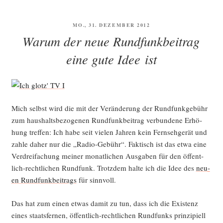
Kurz­
pro­
VERÖFFENTLICHT
MO., 31. DEZEMBER 2012
gramm
AM
Warum der neue Rundfunkbeitrag
der
AfD
eine gute Idee ist
zur
Land­
tags­
wahl
Mich selbst wird die mit der Ver­än­de­rung der Rund­funk­ge­bühr
in
zum haus­halts­be­zo­ge­nen Rund­funk­bei­trag ver­bun­de­ne Erhö­
Baden-
hung tref­fen: Ich habe seit vie­len Jah­ren kein Fern­seh­ge­rät und
Würt­
zah­le daher nur die „Radio-Gebühr“. Fak­tisch ist das etwa eine
tem­
Ver­drei­fa­chung mei­ner monat­li­chen Aus­ga­ben für den öffent­
berg
lich-recht­li­chen Rund­funk. Trotz­dem hal­te ich die Idee des
neu­
steht“
en Rund­funk­bei­trags
für sinnvoll.
Das hat zum einen etwas damit zu tun, dass ich die Exis­tenz
eines staats­fer­nen, öffent­lich-recht­li­chen Rund­funks prin­zi­pi­ell