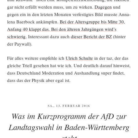
gar nicht erfüllt wer­den muss, um zu wir­ken.
Dage­gen
und
gegen ein in den letz­ten Mona­ten ver­fes­tig­tes Bild muss­te Anna­
le­na Baer­bock ankämp­fen.
Bei der Alters­grup­pe bis Mit­te 30,
Anfang 40 klappt das. Bei den älte­ren Jahr­gän­gen wird’s
schwie­rig.
Inter­es­sant dazu auch
die­ser Bericht der BZ
(hin­ter
der Paywall).
Für alles wei­te­re emp­feh­le ich
Ulrich Schul­te
in der taz, der das
glei­che Tri­ell gese­hen hat wie ich. Und deut­lich dar­auf hin­weist,
dass Deutsch­land Mode­ra­ti­on und Aus­hand­lung super fin­det,
dass das der Phy­sik aber egal ist.
VERÖFFENTLICHT
SA., 13. FEBRUAR 2016
AM
Was im Kurzprogramm der AfD zur
Landtagswahl in Baden-Württemberg
steht