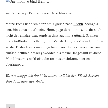
Vom Screen­shot geht’s zu den ein­zel­nen Mond­fo­tos weiter …
Mei­ne Fotos habe ich dann stolz gleich nach
FlickR
hoch­ge­la­
den, bin danach auf mei­ne Home­page dort – und sehe, dass ich
nicht der ein­zi­ge war, son­dern dass auch in Stutt­gart, Spa­ni­en
und Groß­bri­tan­ni­en flei­ßig rote Mon­de foto­gra­fiert wur­den. Eini­
ge der Bil­der las­sen mich regel­recht vor Neid erblas­sen: sie sind
ein­fach deut­lich bes­ser gewor­den als mei­ne. Ins­ge­samt ist die­se
Mond­fins­ter­nis wohl eine der am bes­ten doku­men­tier­ten
überhaupt …
War­um blog­ge ich das? Vor allem, weil ich den FlickR-Screen­
shot doch ganz nett finde.
Seitennummerierung
Vorherige
Seite