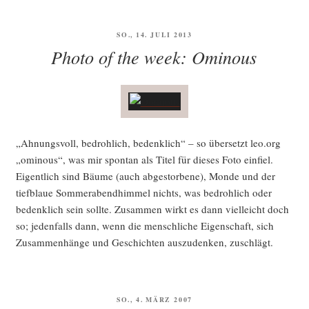
VERÖFFENTLICHT
SO., 14. JULI 2013
AM
Photo of the week: Ominous
„Ahnungs­voll, bedroh­lich, bedenk­lich“ – so über­setzt leo.org
„omi­nous“, was mir spon­tan als Titel für die­ses Foto ein­fiel.
Eigent­lich sind Bäu­me (auch abge­stor­be­ne), Mon­de und der
tief­blaue Som­mer­abend­him­mel nichts, was bedroh­lich oder
bedenk­lich sein soll­te. Zusam­men wirkt es dann viel­leicht doch
so; jeden­falls dann, wenn die mensch­li­che Eigen­schaft, sich
Zusam­men­hän­ge und Geschich­ten aus­zu­den­ken, zuschlägt.
VERÖFFENTLICHT
SO., 4. MÄRZ 2007