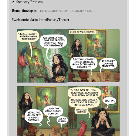
Authenticity Problem
Bonus timelapse:
PEPPERCARROT.COM/EN/MINIFANTAS
#
webcomic
#
krita
#
miniFantasyTheater