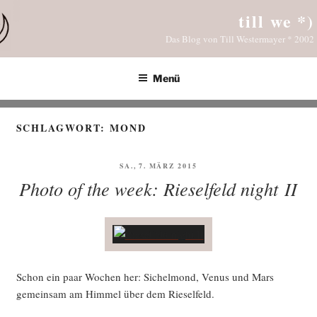
Zum
till we *)
Inhalt
Das Blog von Till Westermayer * 2002
springen
Menü
SCHLAGWORT:
MOND
VERÖFFENTLICHT
SA., 7. MÄRZ 2015
AM
Photo of the week: Rieselfeld night II
Schon ein paar Wochen her: Sichel­mond, Venus und Mars
gemein­sam am Him­mel über dem Rieselfeld.