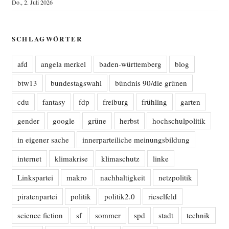
Do., 2. Juli 2026
SCHLAGWÖRTER
afd
angela merkel
baden-württemberg
blog
btw13
bundestagswahl
bündnis 90/die grünen
cdu
fantasy
fdp
freiburg
frühling
garten
gender
google
grüne
herbst
hochschulpolitik
in eigener sache
innerparteiliche meinungsbildung
internet
klimakrise
klimaschutz
linke
Linkspartei
makro
nachhaltigkeit
netzpolitik
piratenpartei
politik
politik2.0
rieselfeld
science fiction
sf
sommer
spd
stadt
technik