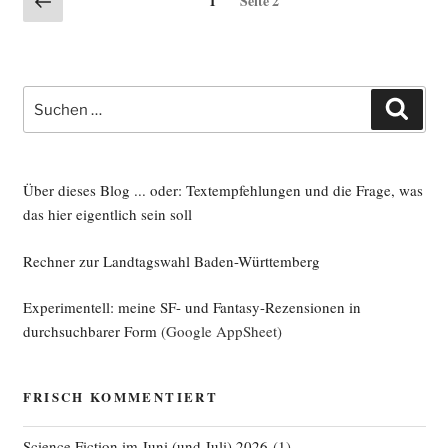
1
Seite
2
Seite
der
Beiträge
Suche
Such
nach:
Über dieses Blog ... oder: Textempfehlungen und die Frage, was
das hier eigentlich sein soll
Rechner zur Landtagswahl Baden-Württemberg
Experimentell: meine SF- und Fantasy-Rezensionen in
durchsuchbarer Form
(Google AppSheet)
FRISCH KOMMENTIERT
Science Fiction im Juni (und Juli) 2026
(
1
)