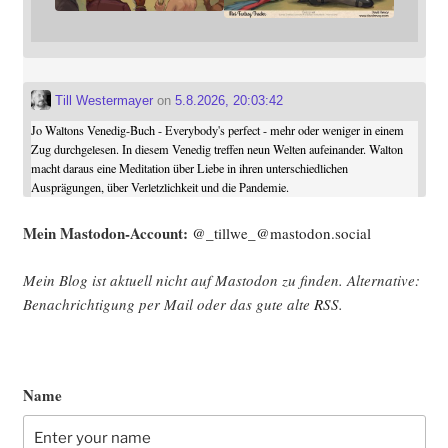
Till Westermayer
on
5.8.2026, 20:03:42
Jo Waltons Venedig-Buch - Everybody's perfect - mehr oder weniger in einem
Zug durchgelesen. In diesem Venedig treffen neun Welten aufeinander. Walton
macht daraus eine Meditation über Liebe in ihren unterschiedlichen
Ausprägungen, über Verletzlichkeit und die Pandemie.
Mein Mast­o­don-Account:
@_tillwe_@mastodon.social
Mein Blog ist aktu­ell nicht auf Mast­o­don zu fin­den. Alter­na­ti­ve:
Benach­rich­ti­gung per Mail oder das gute alte
RSS
.
Name