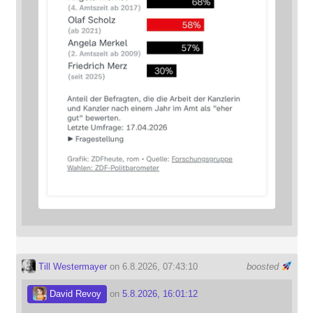
Till Westermayer
on 6.8.2026, 07:43:10
boosted
David Revoy
on
5.8.2026, 16:01:12