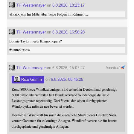
Till Westermayer
on
6.8.2026, 18:23:17
@
kaibojens
Im Mittel über beide Folgen im Rahmen ...
Till Westermayer
on
6.8.2026, 16:58:28
Bonnie Taylor meets Klingon opera?
#
startrek
#
snw
Till Westermayer
on 6.8.2026, 15:07:27
boosted
Rico Grimm
on
6.8.2026, 08:46:25
Rund 8000 neue Windkraftanlagen sind aktuell in Deutschland genehmigt.
6000 davon überschreiten laut Bundesverband Windenergie die neue
Leistungsgrenze regelmäßig. Drei Viertel der schon durchgeplanten
Windprojekte müssen neu bewertet werden.
Deshalb ist Windkraft für mich die eigentliche Story dieser Gesetze: Solar
verliert Garantien für zukünftige Anlagen. Windkraft verliert sie für bereits
durchgeplante und genehmigte Anlagen.