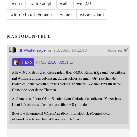
twitter
wahlkampf
wald
web2.0
winfried kretschmann
winter
wissenschaft
MASTODON-FEED
Till Westermayer
on 7.8.2026, 10:12:43
boosted
Haplo
on
5.8.2026, 08:21:17
Alle ~10.700 deutschen Gemeinden, über 60.000 Ratsanträge und -beschlüsse
mit Abstimmungsergebnissen, durchsuchbar an einem Ort: ratsblick.de -
kostenlos, ohne Account, ohne Tracking, Inklusive E-Mail-Alerts für deine
Gemeinde oder deine Themen
Aufbauend auf dem OParl-Standard von
@
okfde
: das offizielle Verzeichnis
kennt 127 Schnittstellen, ich habe über 500 gefunden.
Boosts willkommen!
#
OpenData
#
Kommunalpolitik
#
Gemeinderat
#
Demokratie
#
CivicTech
#
Transparenz
#
OParl