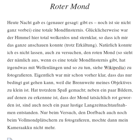
AM
Roter Mond
Heu­te Nacht gab es (genau­er gesagt: gibt es – noch ist sie nicht
ganz vor­bei) eine tota­le Mond­fins­ter­nis. Glück­li­cher­wei­se war
der Him­mel hier total wol­ken­los und stern­klar, so dass ich mir
das gan­ze anschau­en konn­te (trotz Erkäl­tung). Natür­lich konn­te
ich es nicht las­sen, auch zu ver­su­chen, den roten Mond (so sieht
der näm­lich aus, wenn es eine tota­le Mond­fins­ter­nis gibt, hat
irgend­was mit Wel­len­län­gen und so zu tun, sie­he
Wiki­pe­dia
) zu
foto­gra­fie­ren. Eigent­lich war mir schon vor­her klar, dass das nur
bedingt gut gehen kann, weil die Brenn­wei­te mei­nes Objek­ti­ves
zu klein ist. Hat trotz­dem Spaß gemacht; neben ein paar Bil­dern,
auf denen zu erkenn­ne ist, dass der Mond tat­säch­lich rot gewor­
den ist, sind auch noch ein paar lus­ti­ge Lang­zeit­nacht­auf­nah­
men ent­stan­den. Nur beim Ver­such, den Dorf­bach auch noch
beim Voll­mond­plät­schern zu foto­gra­fie­ren, moch­te dann mein
Kame­ra­ak­ku nicht mehr.