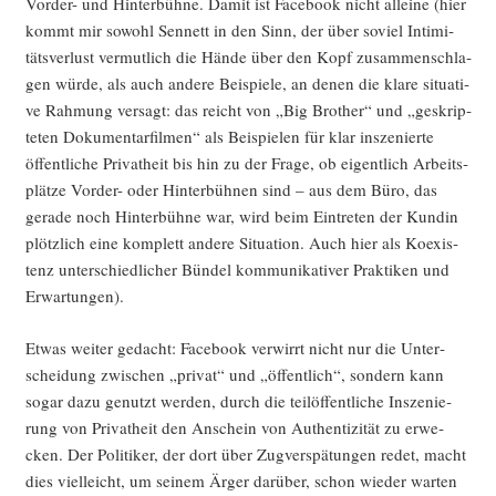
Vor­der- und Hin­ter­büh­ne. Damit ist Face­book nicht allei­ne (hier
kommt mir sowohl Sen­nett in den Sinn, der über soviel Inti­mi­
täts­ver­lust ver­mut­lich die Hän­de über den Kopf zusam­men­schla­
gen wür­de, als auch ande­re Bei­spie­le, an denen die kla­re situa­ti­
ve Rah­mung ver­sagt: das reicht von „Big Brot­her“ und „geskrip­
te­ten Doku­men­tar­fil­men“ als Bei­spie­len für klar insze­nier­te
öffent­li­che Pri­vat­heit bis hin zu der Fra­ge, ob eigent­lich Arbeits­
plät­ze Vor­der- oder Hin­ter­büh­nen sind – aus dem Büro, das
gera­de noch Hin­ter­büh­ne war, wird beim Ein­tre­ten der Kun­din
plötz­lich eine kom­plett ande­re Situa­ti­on. Auch hier als Koexis­
tenz unter­schied­li­cher Bün­del kom­mu­ni­ka­ti­ver Prak­ti­ken und
Erwartungen).
Etwas wei­ter gedacht: Face­book ver­wirrt nicht nur die Unter­
schei­dung zwi­schen „pri­vat“ und „öffent­lich“, son­dern kann
sogar dazu genutzt wer­den, durch die tei­löf­fent­li­che Insze­nie­
rung von Pri­vat­heit den Anschein von Authen­ti­zi­tät zu erwe­
cken. Der Poli­ti­ker, der dort über Zug­ver­spä­tun­gen redet, macht
dies viel­leicht, um sei­nem Ärger dar­über, schon wie­der war­ten