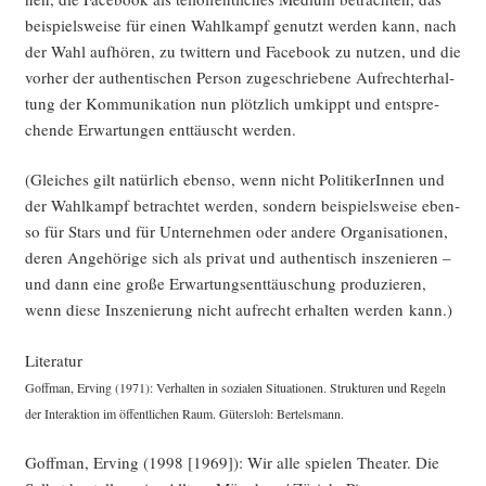
bei­spiels­wei­se für einen Wahl­kampf genutzt wer­den kann, nach
der Wahl auf­hö­ren, zu twit­tern und Face­book zu nut­zen, und die
vor­her der authen­ti­schen Per­son zuge­schrie­be­ne Auf­recht­erhal­
tung der Kom­mu­ni­ka­ti­on nun plötz­lich umkippt und ent­spre­
chen­de Erwar­tun­gen ent­täuscht werden.
(Glei­ches gilt natür­lich eben­so, wenn nicht Poli­ti­ke­rIn­nen und
der Wahl­kampf betrach­tet wer­den, son­dern bei­spiels­wei­se eben­
so für Stars und für Unter­neh­men oder ande­re Orga­ni­sa­tio­nen,
deren Ange­hö­ri­ge sich als pri­vat und authen­tisch insze­nie­ren –
und dann eine gro­ße Erwar­tungs­ent­täu­schung pro­du­zie­ren,
wenn die­se Insze­nie­rung nicht auf­recht erhal­ten wer­den kann.)
Lite­ra­tur
Goff­man, Erving (1971): Ver­hal­ten in sozia­len Situa­tio­nen. Struk­tu­ren und Regeln
der Inter­ak­ti­on im öffent­li­chen Raum. Güters­loh: Bertelsmann.
Goff­man, Erving (1998 [1969]): Wir alle spie­len Thea­ter. Die