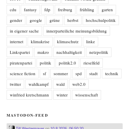
cdu
fantasy
fdp
freiburg
frühling
garten
gender
google
grüne
herbst
hochschulpolitik
in eigener sache
innerparteiliche meinungsbildung
internet
klimakrise
klimaschutz
linke
Linkspartei
makro
nachhaltigkeit
netzpolitik
piratenpartei
politik
politik2.0
rieselfeld
science fiction
sf
sommer
spd
stadt
technik
twitter
wahlkampf
wald
web2.0
winfried kretschmann
winter
wissenschaft
MASTODON-FEED
Till Westermayer
on
10.8.2026, 06:50:20