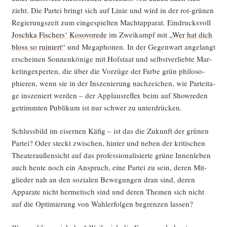
zieht. Die Par­tei bringt sich auf Linie und wird in der rot-grü­nen
Regie­rungs­zeit zum ein­ge­spiel­ten Macht­ap­pa­rat. Ein­drucks­voll
Josch­ka Fischers‘ Koso­vor­ede
im Zwei­kampf mit
„Wer hat dich
bloss so rui­niert“
und Mega­pho­nen. In der Gegen­wart ange­langt
erschei­nen Son­nen­kö­ni­ge mit Hof­staat und selbst­ver­lieb­te Mar­
ke­ting­ex­per­ten, die über die Vor­zü­ge der Far­be grün phi­lo­so­
phie­ren, wenn sie in der Insze­nie­rung nach­zei­chen, wie Par­tei­ta­
ge insze­niert wer­den – der Applaus­re­flex beim auf Show­re­den
getrimm­ten Publi­kum ist nur schwer zu unterdrücken.
Schluss­bild im eiser­nen Käfig – ist das die Zukunft der grü­nen
Par­tei? Oder steckt zwi­schen, hin­ter und neben der kri­ti­schen
Thea­ter­au­ßen­sicht auf das pro­fes­sio­na­li­sier­te grü­ne Innen­le­ben
auch heu­te noch ein Anspruch, eine Par­tei zu sein, deren Mit­
glie­der nah an den sozia­len Bewe­gun­gen dran sind, deren
Appa­ra­te nicht her­me­tisch sind und deren The­men sich nicht
auf die Opti­mie­rung von Wahl­er­fol­gen begren­zen lassen?