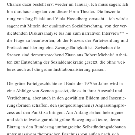
Chan­ce dazu besteht erst wie­der im Janu­ar). Ich muss sagen: Ich
bin durch­aus ange­tan von die­ser Form Thea­ter. Die Insze­nie­
rung von Jarg Pata­ki und Vio­la Has­sel­berg ver­sucht – ich wür­de
sagen: mit Mit­teln der qua­li­ta­ti­ven Sozi­al­for­schung, von der ver­
dich­ten­den Dis­kurs­ana­ly­se bis hin zum nar­ra­ti­ven Inter­view** –
die Fra­ge zu beant­wor­ten, ob der Pro­zess der Par­tei­wer­dung und
Pro­fes­sio­na­li­sie­rung eine Zwangs­läu­fig­keit ist. Zwi­schen die
Sze­nen sind dem­entspre­chend Zita­te aus Robert Michels‘ Arbei­
ten zur Ent­ste­hung der Sozi­al­de­mo­kra­tie gesetzt, die ohne wei­
te­res auch auf die grü­ne Insti­tu­tio­na­li­sie­rung passen.
Die grü­ne Par­tei­ge­schich­te seit Ende der 1970er Jah­re wird in
eine Abfol­ge von Sze­nen gesetzt, die es in ihrer Aus­wahl und
Ver­dich­tung, aber auch in den gewähl­ten Bil­dern und Insze­nie­
rungs­for­men schaf­fen, den (not­ge­drun­ge­nen?) Anpas­sungs­pro­
zess auf den Punkt zu brin­gen. Am Anfang ste­hen hete­ro­ge­ne
und sich teil­wei­se gar nicht grü­ne Bewe­gungs­ak­teu­re, deren
Ein­zug in den Bun­des­tag umfang­rei­che Selbst­fin­dungs­de­bat­ten
unter mas­si­vem rhe­to­ri­schen Beschuss von außen nach sich