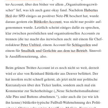
ter-Account, über den bis­her vor allem „Orga­ni­sa­ti­ons­ge­zwit­
scher“ lief, was ich auch ganz okay fand. Nach­dem
Huber­tus
Heil
der SPD eini­ges an posi­ti­ver Netz-PR beschert hat, wur­de
dar­aus ges­tern ein
Büti­ko­fer-Account
, was nicht nur posi­tiv auf­
ge­nom­men wur­de. Letzt­lich scheint eini­ges dafür zu spre­chen,
klar zwi­schen per­sön­li­chen und orga­ni­sa­tio­nel­len Accounts zu
tren­nen (die taz macht das inzwi­schen auch: mit einem für Chef­
re­dak­teur
Peter Unfried
, einem Account für
Schlag­zei­len
und
einem für
Small­talk und Gerüch­te aus dem taz-Betrieb
. Sinn­vol­
le Aus­dif­fe­ren­zie­rung, also.
Beim grü­nen Twit­ter-Account ist es noch nicht so weit, der­zeit
wird er also von Rein­hard Büti­ko­fer aus Den­ver befüt­tert. Der
hat inso­fern recht schnell gelernt, als jetzt nicht nur poli­ti­sche
Kurz­ana­ly­sen über den Ticker lau­fen, son­dern auch mal ein
Kom­men­tar zur Sicher­heits­la­ge („Neue Sicher­heits­maß­nah­me:
Alle Pins und But­tons abneh­men.“), oder auch die (so wie ich
ihn ken­ne) büti­ko­fer-typi­sche Fuß­ball-Wahr­neh­mung des Poli­ti­
schen („Clin­ton sehr gut im Angriff gg. McCain. Ker­ry noch