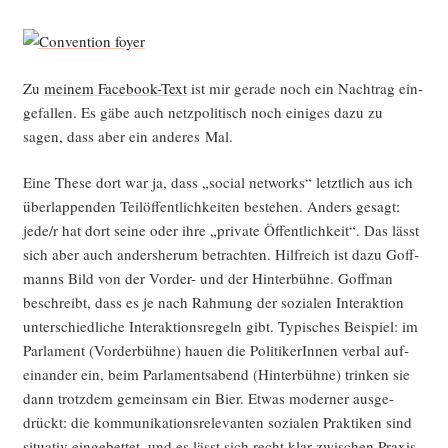
Zu
mei­nem Face­book-Text
ist mir gera­de noch ein Nach­trag ein­
ge­fal­len. Es gäbe auch netz­po­li­tisch noch eini­ges dazu zu
sagen, dass aber ein ande­res Mal.
Eine The­se dort war ja, dass „social net­works“ letzt­lich aus ich
über­lap­pen­den Tei­löf­fent­lich­kei­ten bestehen. Anders gesagt:
jede/r hat dort sei­ne oder ihre „pri­va­te Öffent­lich­keit“. Das lässt
sich aber auch anders­her­um betrach­ten. Hilf­reich ist dazu Goff­
manns Bild von der Vor­der- und der Hin­ter­büh­ne. Goff­man
beschreibt, dass es je nach Rah­mung der sozia­len Inter­ak­ti­on
unter­schied­li­che Inter­ak­ti­ons­re­geln gibt. Typi­sches Bei­spiel: im
Par­la­ment (Vor­der­büh­ne) hau­en die Poli­ti­ke­rIn­nen ver­bal auf­
ein­an­der ein, beim Par­la­ments­abend (Hin­ter­büh­ne) trin­ken sie
dann trotz­dem gemein­sam ein Bier. Etwas moder­ner aus­ge­
drückt: die kom­mu­ni­ka­ti­ons­re­le­van­ten sozia­len Prak­ti­ken sind
situa­tiv ein­ge­bet­tet, und es lässt sich recht klar zwi­schen Pra­xis­