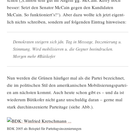
bes­ser: Setzt den Sena­tor McCain gegen den Kan­di­da­ten
McCain. So funktioniert’s!“). Aber dazu woll­te ich jetzt eigent­
lich nichts schrei­ben, son­dern auf fol­gen­den Ein­trag hinweisen:
Demo­kra­ten stei­gern sich jdn. Tag in Mes­sa­ge, Insze­nie­rung u.
Stim­mung. Wird mobi­li­sie­ren u. die Geg­ner beein­dru­cken.
Mor­gen mehr #Büti­ko­fer
Nun wer­den die Grü­nen häu­fi­ger mal als die Par­tei bezeich­net,
die im poli­ti­schen Stil den ame­ri­ka­ni­schen Mobi­li­sie­rungs­par­tei­
en am nächs­ten kommt. Auch heu­te schon gibt es – und da ist
wie­der­um Büti­ko­fer nicht ganz unschul­dig dar­an – ger­ne mal
stark durch­in­sze­nier­te Par­tei­ta­ge (sie­he Abb.).
BDK 2005 als Bei­spiel für Parteitagsinszenierungen