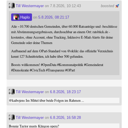
Till Westermayer
on 7.8.2026, 10:12:43
boosted
Haplo
on
5.8.2026, 08:21:17
Alle ~10.700 deutschen Gemeinden, über 60.000 Ratsanträge und -beschlüsse
mit Abstimmungsergebnissen, durchsuchbar an einem Ort: ratsblick.de -
kostenlos, ohne Account, ohne Tracking, Inklusive E-Mail-Alerts für deine
Gemeinde oder deine Themen
Aufbauend auf dem OParl-Standard von
@
okfde
: das offizielle Verzeichnis
kennt 127 Schnittstellen, ich habe über 500 gefunden.
Boosts willkommen!
#
OpenData
#
Kommunalpolitik
#
Gemeinderat
#
Demokratie
#
CivicTech
#
Transparenz
#
OParl
Till Westermayer
on
6.8.2026, 18:23:17
@
kaibojens
Im Mittel über beide Folgen im Rahmen ...
Till Westermayer
on
6.8.2026, 16:58:28
Bonnie Taylor meets Klingon opera?