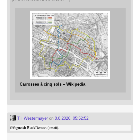
DE.WIKIPEDIA.ORG/WIKI/CARROSSE
Carrosses à cinq sols – Wikipedia
Till Westermayer
on
8.8.2026, 05:52:52
@
fugueish
BlackDemon (small).