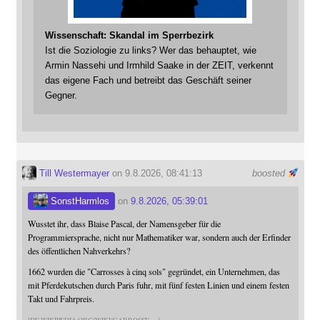
Wissenschaft: Skandal im Sperrbezirk
Ist die Soziologie zu links? Wer das behauptet, wie
Armin Nassehi und Irmhild Saake in der ZEIT, verkennt
das eigene Fach und betreibt das Geschäft seiner
Gegner.
Till Westermayer
on 9.8.2026, 08:41:13
boosted
SonstHarmlos
on
9.8.2026, 05:39:01
Wusstet ihr, dass Blaise Pascal, der Namensgeber für die
Programmiersprache, nicht nur Mathematiker war, sondern auch der Erfinder
des öffentlichen Nahverkehrs?
1662 wurden die "Carrosses à cinq sols" gegründet, ein Unternehmen, das
mit Pferdekutschen durch Paris fuhr, mit fünf festen Linien und einem festen
Takt und Fahrpreis.