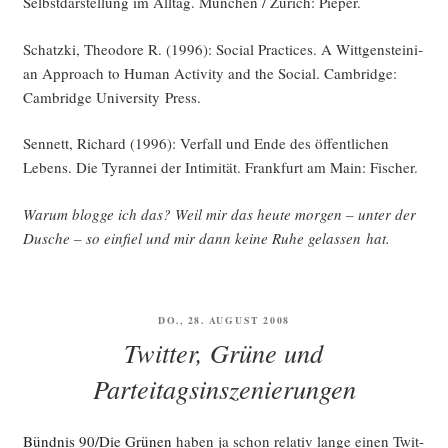
Selbst­dar­stel­lung im All­tag. Mün­chen / Zürich: Pieper.
Schatz­ki, Theo­do­re R. (1996): Social Prac­ti­ces. A Witt­gen­stei­ni­
an Approach to Human Acti­vi­ty and the Social. Cam­bridge:
Cam­bridge Uni­ver­si­ty Press.
Sen­nett, Richard (1996): Ver­fall und Ende des öffent­li­chen
Lebens. Die Tyran­nei der Inti­mi­tät. Frank­furt am Main: Fischer.
War­um blog­ge ich das? Weil mir das heu­te mor­gen – unter der
Dusche – so ein­fiel und mir dann kei­ne Ruhe gelas­sen hat.
VERÖFFENTLICHT
DO., 28. AUGUST 2008
AM
Twitter, Grüne und
Parteitagsinszenierungen
Bünd­nis 90/Die Grü­nen
haben ja schon rela­tiv lan­ge einen Twit­