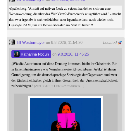
@
pallenberg
"Anstatt auf nativen Code zu setzen, handelt es sich um eine
Webanwendung, die über das WebView2-Framework ausgeführt wird." - macht
das zwar irgendwie nachvollziehbar, aber irgendwie dann auch wieder nicht:
Gigabyte RAM, um ein Beowserfenster am Start zu haben?!
Till Westermayer
on 9.8.2026, 11:54:20
boosted
Katharina Nocun
on
9.8.2026, 11:46:25
„Wie die Autor:innen auf diese Deutung kommen, bleibt ihr Geheimnis. Ein
in Erkenntnisinteresse wie Vorgehensweise KI-getriebener Artikel ist ihnen
Grund genug, um die deutschsprachige Soziologie der Gegenwart, und zwar
der Einfachheit halber gleich in ihrer Gesamtheit, der Unwissenschaftlichkeit
zu bezichtigen.“
ZEIT.DE/FEUILLETON/2026-08/WIS