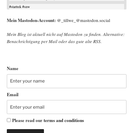
#
startrek
#
snw
Mein Mast­o­don-Account:
@_tillwe_@mastodon.social
Mein Blog ist aktu­ell nicht auf Mast­o­don zu fin­den. Alter­na­ti­ve:
Benach­rich­ti­gung per Mail oder das gute alte
RSS
.
Name
Email
Please read our
terms and conditions