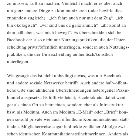
zu müs­sen, Luft zu machen. Viel­leicht macht er es aber auch,
um ganz ande­re Din­ge zu kom­mu­ni­zie­ren (oder bewirkt dies
zumin­dest zugleich) : „ich fah­re auch nur mit dem Zug“, „ich
bin öko­lo­gisch“, „wir sind uns da ganz ähn­lich“, „ihr könnt an
dem teil­ha­ben, was mich bewegt“. Es über­schnei­den sich bei
Face­book etc. also nicht nur Nut­zungs­prak­ti­ken, die der Unter­
schei­dung privat/öffentlich unter­lie­gen, son­dern auch Nut­zungs­
prak­ti­ken, die der Unter­schei­dung authentisch/künstlich
unterliegen.
Wie gesagt: das ist nicht unbe­dingt etwas, was nur Face­book
und ande­re sozia­le Netz­wer­ke betrifft. Auch ande­re halb-öffent­
li­che Orte sind ähn­li­chen Über­schnei­dun­gen hete­ro­ge­ner Pra­xis­
bün­del aus­ge­setzt. Es hilft viel­leicht, Face­book etc. dabei weni­
ger als einen Ort zu betrach­ten, son­dern eher als Infra­struk­tur
bzw. als Medi­um. Auch im Medi­um „E‑Mail“ oder „Brief“ kön­
nen sowohl pri­va­te wie auch öffent­li­che Kom­mu­ni­ka­tio­nen statt­
fin­den. Mög­li­cher­wei­se sogar in direk­te zeit­li­cher Abfol­ge zwi­
schen iden­ti­schen Kom­mu­ni­ka­ti­ons­teil­neh­me­rIn­nen. Anders als