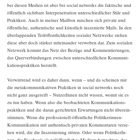
bei die­sen Medi­en ist aber bei social net­works die fak­ti­sche und
öffent­lich sicht­ba­re Inter­pe­ne­tra­ti­on unter­schied­li­cher Sti­le und
Prak­ti­ken. Auch in mei­ner Mail­box mischen sich pri­va­te und
öffent­li­che, authen­ti­sche und künst­lich insze­nier­te Mails. In den
über­lap­pen­den Tei­löf­fent­lich­kei­ten sozia­ler Netz­wer­ke ste­hen
die­se aber doch stär­ker mit­ein­an­der ver­wo­ben dar. Zum sozia­len
Netz­werk kommt das Netz der Bezü­ge und Kom­men­tie­run­gen,
das Quer­ver­bin­dun­gen zwi­schen unter­schied­li­chen Kom­mu­ni­
ka­ti­ons­prak­ti­ken herstellt.
Ver­wirr­rend wird es daher dann, wenn – und da schei­nen mir
die meta­kom­mu­ni­ka­ti­ven Prak­ti­ken in social net­works noch
nicht ganz aus­ge­reift – Nut­ze­rIn­nen nicht wis­sen, womit sie es
zu tun haben. Wenn also die beob­ach­te­ten Kom­mu­ni­ka­ti­ons­
prak­ti­ken und die dar­an gerich­te­ten Erwar­tun­gen nicht über­ein­
stim­men. Wenn die pro­fes­sio­nell-öffent­li­che Poli­ti­ke­rin­nen-
Kom­mu­ni­ka­ti­on mit authen­tisch-pri­va­ten Kom­men­ta­ren ver­se­
hen wird, die die Insze­nie­rung stö­ren. Oder wenn Poli­ti­ke­rIn­
nen, die Face­book als tei­löf­fent­li­ches Medi­um betrach­ten, das