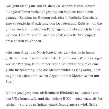
Das geht nicht ganz soweit, dass Zwi­schen­ru­fe zum Abstim­
mungs­ver­fah­ren vor­her
abge­spro­chen
wer­den; aber einen
genau­en Zeit­plan im Hin­ter­grund, eine öffent­li­che Bot­schaft,
eine stra­te­gi­sche Plat­zie­rung von Debat­ten und Kulis­se – all das
gibt es auch auf deut­schen Par­tei­ta­gen, und eben auch bei den
Grü­nen. Der Preis dafür, sich als pro­fes­sio­nel­le Medi­en­par­tei
prä­sen­tie­ren zu können.
Sehr zum Ärger des Noch-Par­tei­chefs geht das nicht immer
glatt; auch das macht den Reiz der Grü­nen aus. (Wobei es, egal
wie der Par­tei­tag läuft, immer falsch ist: ent­we­der gibt es eine
glat­te Insze­nie­rung, und die Medi­en fin­den es lang­wei­lig, oder
es gibt basis­de­mo­kra­ti­schen Ärger, und die Medi­en sehen nur
Streit).
Ich bin jetzt gespannt, ob Rein­hard Büti­ko­fer mal wie­der von
den USA ler­nen will, und die nächs­te BDK – sei­ne letz­te als Par­
tei­chef – zur gro­ßen Spit­zen­team­krö­nungs­mes­se wird. Sei­ne