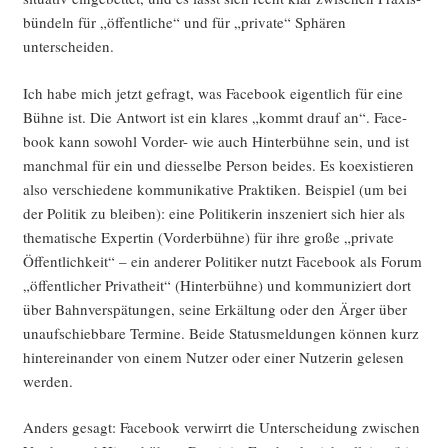
bün­deln für „öffent­li­che“ und für „pri­va­te“ Sphä­ren
unterscheiden.
Ich habe mich jetzt gefragt, was Face­book eigent­lich für eine
Büh­ne ist. Die Ant­wort ist ein kla­res „kommt drauf an“. Face­
book kann sowohl Vor­der- wie auch Hin­ter­büh­ne sein, und ist
manch­mal für ein und diessel­be Per­son bei­des. Es koexis­tie­ren
also ver­schie­de­ne kom­mu­ni­ka­ti­ve Prak­ti­ken. Bei­spiel (um bei
der Poli­tik zu blei­ben): eine Poli­ti­ke­rin insze­niert sich hier als
the­ma­ti­sche Exper­tin (Vor­der­büh­ne) für ihre gro­ße „pri­va­te
Öffent­lich­keit“ – ein ande­rer Poli­ti­ker nutzt Face­book als Forum
„öffent­li­cher Pri­vat­heit“ (Hin­ter­büh­ne) und kom­mu­ni­ziert dort
über Bahn­ver­spä­tun­gen, sei­ne Erkäl­tung oder den Ärger über
unauf­schieb­ba­re Ter­mi­ne. Bei­de Sta­tus­mel­dun­gen kön­nen kurz
hin­ter­ein­an­der von einem Nut­zer oder einer Nut­ze­rin gele­sen
werden.
Anders gesagt: Face­book ver­wirrt die Unter­schei­dung zwi­schen