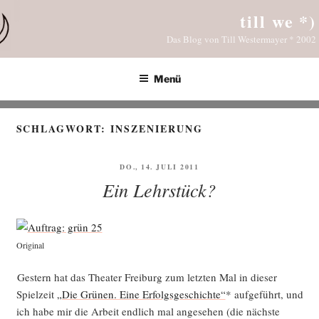
Zum
till we *)
Inhalt
Das Blog von Till Westermayer * 2002
springen
Menü
SCHLAGWORT:
INSZENIERUNG
VERÖFFENTLICHT
DO., 14. JULI 2011
AM
Ein Lehrstück?
Ori­gi­nal
Ges­tern hat das Thea­ter Frei­burg zum letz­ten Mal in die­ser
Spiel­zeit
„Die Grü­nen. Eine Erfolgs­ge­schich­te“
* auf­ge­führt, und
ich habe mir die Arbeit end­lich mal ange­se­hen (die nächs­te