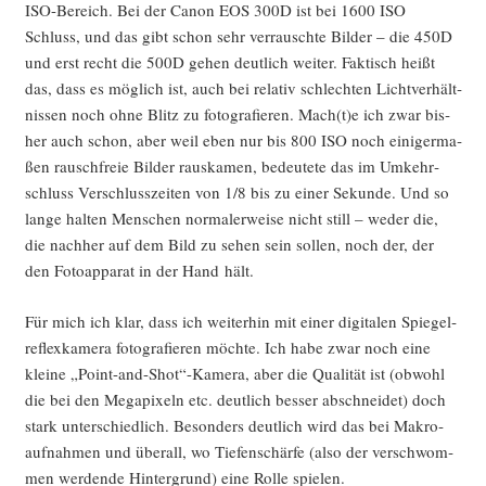
ISO-Bereich. Bei der Canon EOS 300D ist bei 1600 ISO
Schluss, und das gibt schon sehr ver­rausch­te Bil­der – die 450D
und erst recht die 500D gehen deut­lich wei­ter. Fak­tisch heißt
das, dass es mög­lich ist, auch bei rela­tiv schlech­ten Licht­ver­hält­
nis­sen noch ohne Blitz zu foto­gra­fie­ren. Mach(t)e ich zwar bis­
her auch schon, aber weil eben nur bis 800 ISO noch eini­ger­ma­
ßen rausch­freie Bil­der raus­ka­men, bedeu­te­te das im Umkehr­
schluss Ver­schluss­zei­ten von 1/8 bis zu einer Sekun­de. Und so
lan­ge hal­ten Men­schen nor­ma­ler­wei­se nicht still – weder die,
die nach­her auf dem Bild zu sehen sein sol­len, noch der, der
den Foto­ap­pa­rat in der Hand hält.
Für mich ich klar, dass ich wei­ter­hin mit einer digi­ta­len Spie­gel­
re­flex­ka­me­ra foto­gra­fie­ren möch­te. Ich habe zwar noch eine
klei­ne „Point-and-Shot“-Kamera, aber die Qua­li­tät ist (obwohl
die bei den Mega­pi­xeln etc. deut­lich bes­ser abschnei­det) doch
stark unter­schied­lich. Beson­ders deut­lich wird das bei Makro­
auf­nah­men und über­all, wo Tie­fen­schär­fe (also der ver­schwom­
men wer­den­de Hin­ter­grund) eine Rol­le spielen.