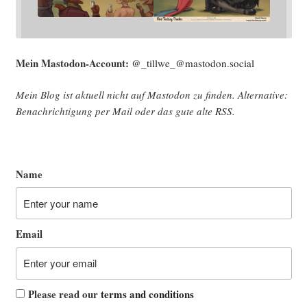
Mein Mast­o­don-Account:
@_tillwe_@mastodon.social
Mein Blog ist aktu­ell nicht auf Mast­o­don zu fin­den. Alter­na­ti­ve:
Benach­rich­ti­gung per Mail oder das gute alte
RSS
.
Name
Email
Please read our
terms and conditions