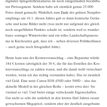
digi­ta­len Spie­gel­re­flex­ka­me­ras im noch eini­ger­ma­ßen bezahl­ba­
ren Preis­seg­ment. Seit­dem habe ich ziem­lich genau 25.000
Fotos damit gemacht. Pünkt­lich zum
Ende
des grü­nen Neu­jahrs­
emp­fangs am 16.1. die­sen Jah­res gab es dann komi­sche Geräu­
sche und kei­ne Bil­der mehr (was nicht nur auf­grund des gleich
noch aus­ge­führ­ten Punk­tes scha­de ist, son­dern weil es wun­der­
ba­res son­ni­ges Win­ter­wet­ter und ein tol­les Land­schafts­pan­ora­
ma in Kirch­zar­ten gab, dass ich – neben diver­sen Poli­ti­ke­rIn­nen
– auch ger­ne noch foto­gra­fiert hätte).
Heu­te kam nun der Kos­ten­vor­anschlag – eine Repa­ra­tur wür­de
184 € kos­ten (abzüg­lich der 30 €, die für das Erstel­len des Kos­
ten­vor­anschlags zu zah­len waren, und die damit wohl ver­rech­net
wer­den, wenn ich das rich­tig ver­stan­den habe). Das ist ziem­lich
viel Geld. Eine neue Canon EOS 450D oder 500D – also das
aktu­el­le Modell in der glei­chen Rei­he – kos­tet etwa drei- bis
vier­mal so viel. Und bie­tet eini­ge ver­lo­cken­de Eigen­schaf­ten.
Gar nicht so sehr die natür­lich in den letz­ten fünf Jah­ren rasant
gewach­se­nen Mega­pi­xel, son­dern eher der deut­lich aus­ge­bau­te