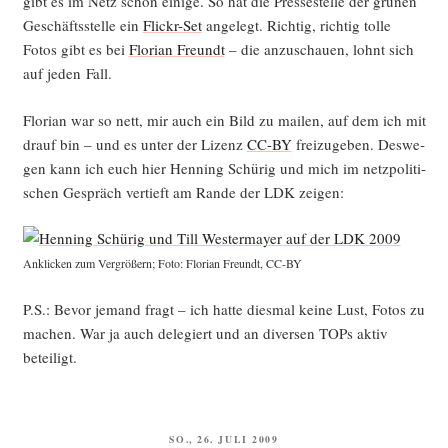
gibt es im Netz schon eini­ge. So hat die Pres­se­stel­le der grü­nen
Geschäfts­stel­le ein
Flickr-Set
ange­legt. Rich­tig, rich­tig tol­le
Fotos gibt es bei
Flo­ri­an Freundt
– die anzu­schau­en, lohnt sich
auf jeden Fall.
Flo­ri­an war so nett, mir auch ein Bild zu mai­len, auf dem ich mit
drauf bin – und es unter der Lizenz
CC-BY
frei­zu­ge­ben. Des­we­
gen kann ich euch hier Hen­ning Schü­rig und mich im netz­po­li­ti­
schen Gespräch ver­tieft am Ran­de der LDK zeigen:
Ankli­cken zum Ver­grö­ßern; Foto: Flo­ri­an Freundt, CC-BY
P.S.: Bevor jemand fragt – ich hat­te dies­mal kei­ne Lust, Fotos zu
machen. War ja auch dele­giert und an diver­sen TOPs aktiv
beteiligt.
VERÖFFENTLICHT
SO., 26. JULI 2009