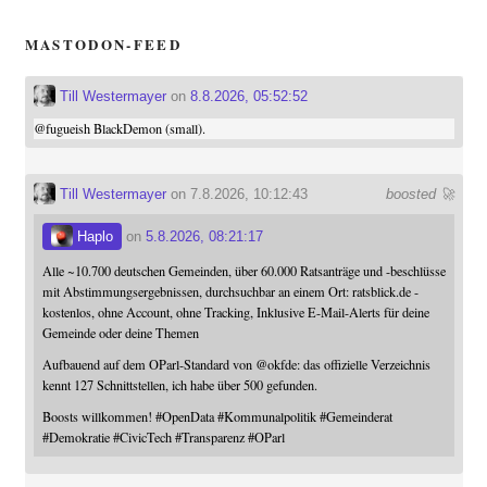
MASTODON-FEED
Till Westermayer
on
8.8.2026, 05:52:52
@
fugueish
BlackDemon (small).
Till Westermayer
on 7.8.2026, 10:12:43
boosted 🚀
Haplo
on
5.8.2026, 08:21:17
Alle ~10.700 deutschen Gemeinden, über 60.000 Ratsanträge und -beschlüsse
mit Abstimmungsergebnissen, durchsuchbar an einem Ort: ratsblick.de -
kostenlos, ohne Account, ohne Tracking, Inklusive E-Mail-Alerts für deine
Gemeinde oder deine Themen
Aufbauend auf dem OParl-Standard von
@
okfde
: das offizielle Verzeichnis
kennt 127 Schnittstellen, ich habe über 500 gefunden.
Boosts willkommen!
#
OpenData
#
Kommunalpolitik
#
Gemeinderat
#
Demokratie
#
CivicTech
#
Transparenz
#
OParl