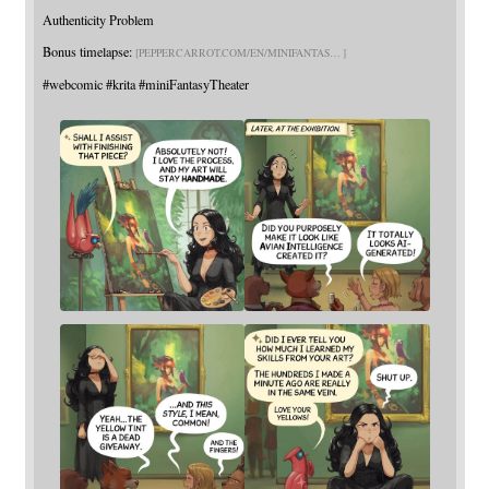
Authenticity Problem
Bonus timelapse:
PEPPERCARROT.COM/EN/MINIFANTAS
#
webcomic
#
krita
#
miniFantasyTheater