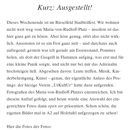
AM
Kurz: Ausgestellt!
Die­ses Wochen­en­de ist im Rie­sel­feld Stadt­teil­fest. Wir woh­nen
nicht weit weg vom Maria-von-Rud­l­off-Platz – inso­fern ist das
hier ganz gut zu hören. Aber lei­se genug, stört also nicht wirk­
lich. Ansons­ten ist so ein Fest ganz nett – und durch­aus auch
auf­re­gend; ges­tern war ich gera­de am Essens­stand, Pom­mes
holen, als dort der Gas­grill in Flam­men auf­ging, was erst mal für
eine klei­ne Panik sorg­te, und nicht nur bei mir das Adre­na­lin
hoch­stei­gen ließ. Abge­se­hen davon: Leu­te tref­fen, Musik, Kin­
der­be­lus­ti­gung, Kunst – genau, der eigent­li­che Anlass des Pos­
tings: der hie­si­ge Ver­ein „UrKul­tUr“ hat­te dazu auf­ge­ru­fen,
Foto­gra­fien des Maria-von-Rud­l­off-Plat­zes ein­zu­rei­chen. Ich bin
die­sem Auf­ruf gefolgt, und heu­te wur­de eine Aus­wahl der ein­
ge­reich­ten Fotos dann
open air
prä­sen­tiert. Schon schön, die
eige­nen Bil­der mal in A2 auf Holz­ta­fel auf­ge­zo­gen zu sehen!
Hier die Fotos der Fotos: