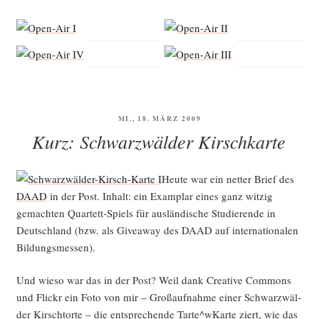
VERÖFFENTLICHT
MI., 18. MÄRZ 2009
AM
Kurz: Schwarzwälder Kirschkarte
Heu­te war ein net­ter Brief des
DAAD
in der Post. Inhalt: ein Exam­plar eines ganz wit­zig
gemach­ten Quar­tett-Spiels für aus­län­di­sche Stu­die­ren­de in
Deutsch­land (bzw. als Givea­way des DAAD auf inter­na­tio­na­len
Bildungsmessen).
Und wie­so war das in der Post? Weil dank Crea­ti­ve Com­mons
und Flickr ein Foto von mir – Groß­auf­nah­me einer Schwarz­wäl­
der Kirsch­tor­te – die ent­spre­chen­de Tarte^wKarte ziert, wie das