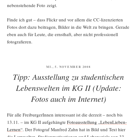
neben­ste­hen­de Foto zeigt.
Fin­de ich gut – dass Flickr und vor allem die CC-lizen­zier­ten
Fotos dort dazu bei­tra­gen, Bil­der in die Welt zu brin­gen. Gera­de
eben auch für Leu­te, die ernst­haft, aber nicht pro­fes­sio­nell
fotografieren.
VERÖFFENTLICHT
MI., 5. NOVEMBER 2008
AM
Tipp: Ausstellung zu studentischen
Lebenswelten im KG II (Update:
Fotos auch im Internet)
Für alle Frei­bur­ge­rIn­nen inter­es­sant ist die der­zeit – noch bis
13.11. – im KG II auf­ge­häng­te
Foto­aus­stel­lung „Leben­Lie­ben­
Ler­nen“
. Der Foto­graf Man­fred Zahn hat in Bild und Text hier
die Lern­wel­ten, Stu­di­en­mo­ti­va­tio­nen und Lebens­zie­le von 33