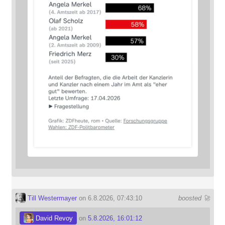
Till Westermayer
on 6.8.2026, 07:43:10
boosted 🚀
David Revoy
on
5.8.2026, 16:01:12