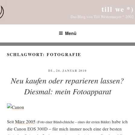
Zum
till we *)
Inhalt
Das Blog von Till Westermayer * 2002
springen
Menü
SCHLAGWORT:
FOTOGRAFIE
VERÖFFENTLICHT
DI., 26. JANUAR 2010
AM
Neu kaufen oder reparieren lassen?
Diesmal: mein Fotoapparat
Seit
März 2005
habe ich
(Foto einer Blind­schlei­che – eines der ers­ten Bil­der)
die Canon EOS 300D – für mich immer noch eine der bes­ten