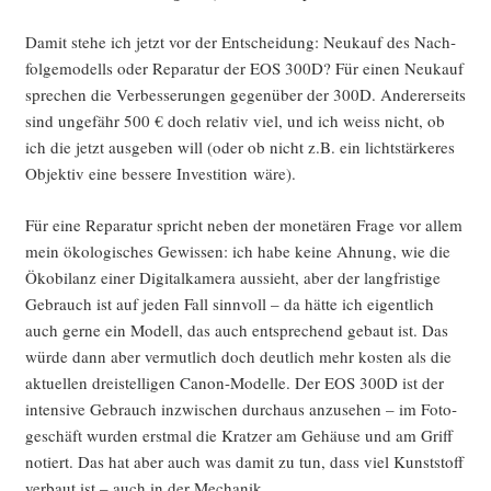
Damit ste­he ich jetzt vor der Ent­schei­dung: Neu­kauf des Nach­
fol­ge­mo­dells oder Repa­ra­tur der EOS 300D? Für einen Neu­kauf
spre­chen die Ver­bes­se­run­gen gegen­über der 300D. Ande­rer­seits
sind unge­fähr 500 € doch rela­tiv viel, und ich weiss nicht, ob
ich die jetzt aus­ge­ben will (oder ob nicht z.B. ein licht­stär­ke­res
Objek­tiv eine bes­se­re Inves­ti­ti­on wäre).
Für eine Repa­ra­tur spricht neben der mone­tä­ren Fra­ge vor allem
mein öko­lo­gi­sches Gewis­sen: ich habe kei­ne Ahnung, wie die
Öko­bi­lanz einer Digi­tal­ka­me­ra aus­sieht, aber der lang­fris­ti­ge
Gebrauch ist auf jeden Fall sinn­voll – da hät­te ich eigent­lich
auch ger­ne ein Modell, das auch ent­spre­chend gebaut ist. Das
wür­de dann aber ver­mut­lich doch deut­lich mehr kos­ten als die
aktu­el­len drei­stel­li­gen Canon-Model­le. Der EOS 300D ist der
inten­si­ve Gebrauch inzwi­schen durch­aus anzu­se­hen – im Foto­
ge­schäft wur­den erst­mal die Krat­zer am Gehäu­se und am Griff
notiert. Das hat aber auch was damit zu tun, dass viel Kunst­stoff
ver­baut ist – auch in der Mechanik.