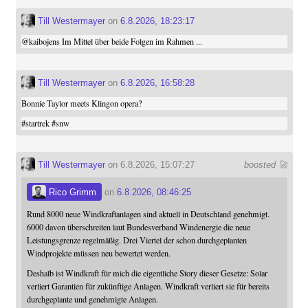
Till Westermayer
on
6.8.2026, 18:23:17
@
kaibojens
Im Mittel über beide Folgen im Rahmen ...
Till Westermayer
on
6.8.2026, 16:58:28
Bonnie Taylor meets Klingon opera?
#
startrek
#
snw
Till Westermayer
on 6.8.2026, 15:07:27
boosted 🚀
Rico Grimm
on
6.8.2026, 08:46:25
Rund 8000 neue Windkraftanlagen sind aktuell in Deutschland genehmigt.
6000 davon überschreiten laut Bundesverband Windenergie die neue
Leistungsgrenze regelmäßig. Drei Viertel der schon durchgeplanten
Windprojekte müssen neu bewertet werden.
Deshalb ist Windkraft für mich die eigentliche Story dieser Gesetze: Solar
verliert Garantien für zukünftige Anlagen. Windkraft verliert sie für bereits
durchgeplante und genehmigte Anlagen.