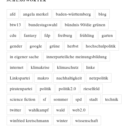
afd
angela merkel
baden-württemberg
blog
btw13
bundestagswahl
bündnis 90/die grünen
cdu
fantasy
fdp
freiburg
frühling
garten
gender
google
grüne
herbst
hochschulpolitik
in eigener sache
innerparteiliche meinungsbildung
internet
klimakrise
klimaschutz
linke
Linkspartei
makro
nachhaltigkeit
netzpolitik
piratenpartei
politik
politik2.0
rieselfeld
science fiction
sf
sommer
spd
stadt
technik
twitter
wahlkampf
wald
web2.0
winfried kretschmann
winter
wissenschaft