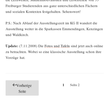
Frei­bur­ger Stu­die­ren­den aus ganz unter­schied­li­chen Fächern
und sozia­len Kon­tex­ten fest­ge­hal­ten. Sehenswert!
P.S.: Nach Ablauf der Aus­stel­lungs­zeit im KG II wan­dert die
Aus­stel­lung wei­ter in die Spar­kas­sen Emmen­din­gen, Ken­zin­gen
und Waldkirch.
Update:
(7.11.2008) Die
Fotos und Tafeln
sind jetzt auch online
zu betrach­ten. Wobei so eine klas­si­sche Aus­stel­lung schon ihre
Vor­zü­ge hat.
Seitennummerierung
Seite
1
Seite
2
Vorherige
der
Seite
Beiträge