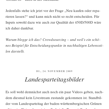
Jeden­falls ste­he ich jetzt vor der Fra­ge „Neu kau­fen oder repa­
rie­ren las­sen?“ und kann mich nicht so recht ent­schei­den. Für
Inputs sowohl dazu wie auch zur Qua­li­tät der 450D/500D wäre
ich daher dankbar.
War­um blog­ge ich das? Crowd­sour­cing – und weil’s ein schö­
nes Bei­spiel für Ent­schei­dungs­punk­te in nach­hal­ti­gen Lebens­sti­
len darstellt.
VERÖFFENTLICHT
DI., 24. NOVEMBER 2009
AM
Landesparteitagsbilder
Es soll wohl dem­nächst auch noch ein paar Vide­os geben, nach­
dem dies­mal kein Live­stream zustan­de gekom­men ist. Stand­bil­
der vom Lan­des­par­tei­tag der baden-würt­tem­ber­gi­schen Grü­nen