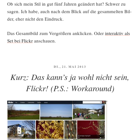
Ob sich mein Stil in gut fünf Jah­ren geän­dert hat? Schwer zu
sagen. Ich habe, auch nach dem Blick auf die gesam­mel­ten Bil­
der, eher nicht den Eindruck.
Das Gesamt­bild zum Ver­grö­ßern ankli­cken. Oder
inter­ak­tiv als
Set bei Flickr
anschauen.
VERÖFFENTLICHT
DI., 21. MAI 2013
AM
Kurz: Das kann’s ja wohl nicht sein,
Flickr! (P.S.: Workaround)