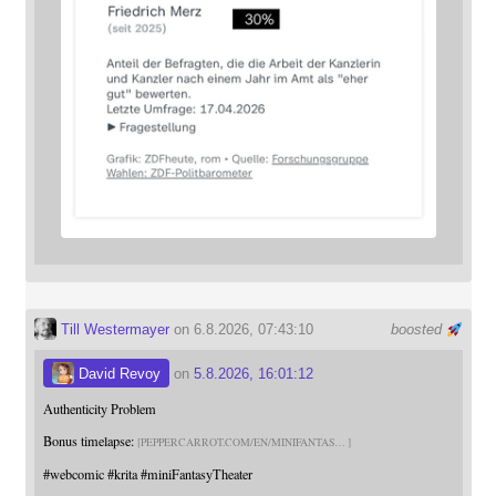
Till Westermayer
on 6.8.2026, 07:43:10
boosted
David Revoy
on
5.8.2026, 16:01:12
Authenticity Problem
Bonus timelapse:
PEPPERCARROT.COM/EN/MINIFANTAS
#
webcomic
#
krita
#
miniFantasyTheater