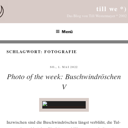
Zum
till we *)
Inhalt
Das Blog von Till Westermayer * 2002
springen
Menü
SCHLAGWORT:
FOTOGRAFIE
VERÖFFENTLICHT
SO., 1. MAI 2022
AM
Photo of the week: Buschwindröschen
V
Inzwi­schen sind die Busch­wind­rös­chen längst ver­blüht, die Tul­