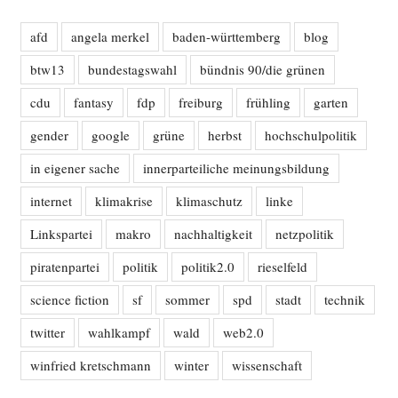
afd
angela merkel
baden-württemberg
blog
btw13
bundestagswahl
bündnis 90/die grünen
cdu
fantasy
fdp
freiburg
frühling
garten
gender
google
grüne
herbst
hochschulpolitik
in eigener sache
innerparteiliche meinungsbildung
internet
klimakrise
klimaschutz
linke
Linkspartei
makro
nachhaltigkeit
netzpolitik
piratenpartei
politik
politik2.0
rieselfeld
science fiction
sf
sommer
spd
stadt
technik
twitter
wahlkampf
wald
web2.0
winfried kretschmann
winter
wissenschaft