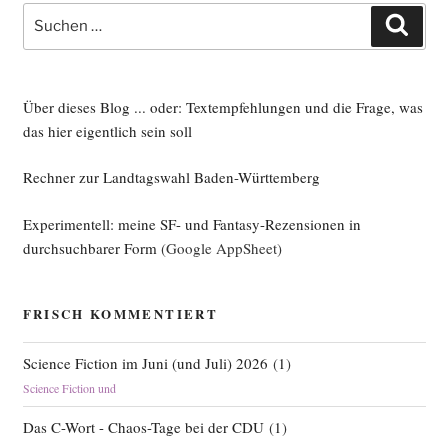
Suche
Work­
Such
nach:
around)“
Über dieses Blog ... oder: Textempfehlungen und die Frage, was
das hier eigentlich sein soll
Rechner zur Landtagswahl Baden-Württemberg
Experimentell: meine SF- und Fantasy-Rezensionen in
durchsuchbarer Form
(Google AppSheet)
FRISCH KOMMENTIERT
Science Fiction im Juni (und Juli) 2026
(
1
)
Science Fiction und
Das C-Wort - Chaos-Tage bei der CDU
(
1
)