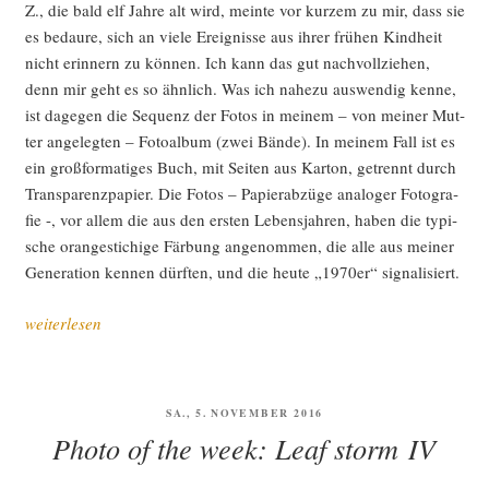
Z., die bald elf Jah­re alt wird, mein­te vor kur­zem zu mir, dass sie
es bedau­re, sich an vie­le Ereig­nis­se aus ihrer frü­hen Kind­heit
nicht erin­nern zu kön­nen. Ich kann das gut nach­voll­zie­hen,
denn mir geht es so ähn­lich. Was ich nahe­zu aus­wen­dig ken­ne,
ist dage­gen die Sequenz der Fotos in mei­nem – von mei­ner Mut­
ter ange­leg­ten – Foto­al­bum (zwei Bän­de). In mei­nem Fall ist es
ein groß­for­ma­ti­ges Buch, mit Sei­ten aus Kar­ton, getrennt durch
Trans­pa­renz­pa­pier. Die Fotos – Papier­ab­zü­ge ana­lo­ger Foto­gra­
fie -, vor allem die aus den ers­ten Lebens­jah­ren, haben die typi­
sche oran­ge­sti­chi­ge Fär­bung ange­nom­men, die alle aus mei­ner
Gene­ra­ti­on ken­nen dürf­ten, und die heu­te „1970er“ signalisiert.
„Gefro­
weiterlesen
re­
ne
Zeit“
VERÖFFENTLICHT
SA., 5. NOVEMBER 2016
AM
Photo of the week: Leaf storm IV