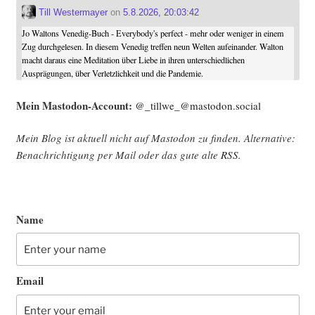
Till Westermayer
on
5.8.2026, 20:03:42
Jo Waltons Venedig-Buch - Everybody's perfect - mehr oder weniger in einem
Zug durchgelesen. In diesem Venedig treffen neun Welten aufeinander. Walton
macht daraus eine Meditation über Liebe in ihren unterschiedlichen
Ausprägungen, über Verletzlichkeit und die Pandemie.
Mein Mast­o­don-Account:
@_tillwe_@mastodon.social
Mein Blog ist aktu­ell nicht auf Mast­o­don zu fin­den. Alter­na­ti­ve:
Benach­rich­ti­gung per Mail oder das gute alte
RSS
.
Name
Email