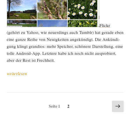
Flickr
(gehört zu Yahoo, wie neu­er­dings auch Tumb­lr) hat gera­de eben
eine gan­ze Rei­he von Neu­ig­kei­ten ange­kün­digt. Die Ankün­di­
gung klingt gran­di­os: mehr Spei­cher, schö­ne­re Dar­stel­lung, eine
tol­le Android-App. Letz­te­re habe ich noch nicht aus­pro­biert,
aber der Rest ist Frechheit.
„Kurz:
weiterlesen
Das
kann’s
ja
wohl
Seitennummerierung
Näch
Seite
Seite
1
2
nicht
Seite
der
sein,
Beiträge
Flickr!
(P.S.: