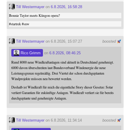
Till Westermayer
on
6.8.2026, 16:58:28
Bonnie Taylor meets Klingon opera?
#
startrek
#
snw
Till Westermayer
on 6.8.2026, 15:07:27
boosted
Rico Grimm
on
6.8.2026, 08:46:25
Rund 8000 neue Windkraftanlagen sind aktuell in Deutschland genehmigt.
6000 davon überschreiten laut Bundesverband Windenergie die neue
Leistungsgrenze regelmäßig. Drei Viertel der schon durchgeplanten
Windprojekte müssen neu bewertet werden.
Deshalb ist Windkraft für mich die eigentliche Story dieser Gesetze: Solar
verliert Garantien für zukünftige Anlagen. Windkraft verliert sie für bereits
durchgeplante und genehmigte Anlagen.
Till Westermayer
on 6.8.2026, 11:34:14
boosted