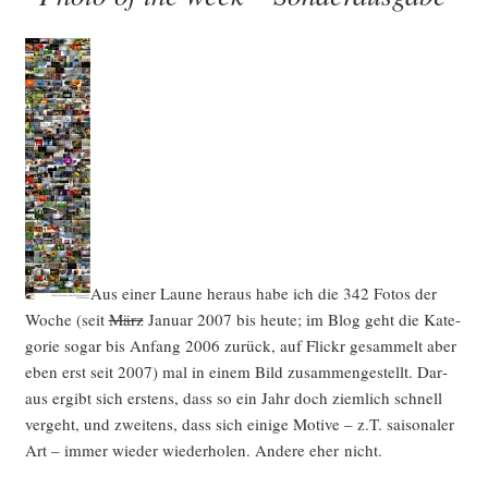
Aus einer Lau­ne her­aus habe ich die 342 Fotos der
Woche (seit
März
Janu­ar 2007 bis heu­te; im Blog geht die Kate­
go­rie sogar bis Anfang 2006 zurück, auf Flickr gesam­melt aber
eben erst seit 2007) mal in einem Bild zusam­men­ge­stellt. Dar­
aus ergibt sich ers­tens, dass so ein Jahr doch ziem­lich schnell
ver­geht, und zwei­tens, dass sich eini­ge Moti­ve – z.T. sai­so­na­ler
Art – immer wie­der wie­der­ho­len. Ande­re eher nicht.