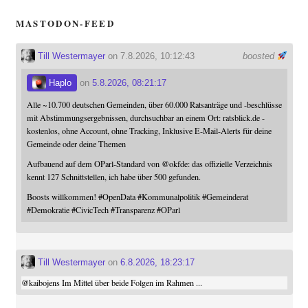
MASTODON-FEED
Till Westermayer
on 7.8.2026, 10:12:43
boosted
Haplo
on
5.8.2026, 08:21:17
Alle ~10.700 deutschen Gemeinden, über 60.000 Ratsanträge und -beschlüsse
mit Abstimmungsergebnissen, durchsuchbar an einem Ort: ratsblick.de -
kostenlos, ohne Account, ohne Tracking, Inklusive E-Mail-Alerts für deine
Gemeinde oder deine Themen
Aufbauend auf dem OParl-Standard von
@
okfde
: das offizielle Verzeichnis
kennt 127 Schnittstellen, ich habe über 500 gefunden.
Boosts willkommen!
#
OpenData
#
Kommunalpolitik
#
Gemeinderat
#
Demokratie
#
CivicTech
#
Transparenz
#
OParl
Till Westermayer
on
6.8.2026, 18:23:17
@
kaibojens
Im Mittel über beide Folgen im Rahmen ...