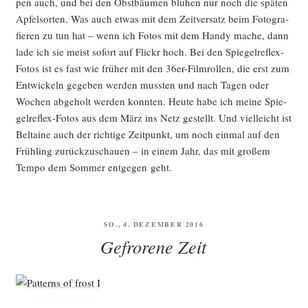
pen auch, und bei den Obst­bäu­men blü­hen nur noch die spä­ten
Apfel­sor­ten. Was auch etwas mit dem Zeit­ver­satz beim Foto­gra­
fie­ren zu tun hat – wenn ich Fotos mit dem Han­dy mache, dann
lade ich sie meist sofort auf Flickr hoch. Bei den Spie­gel­re­flex-
Fotos ist es fast wie frü­her mit den 36er-Film­rol­len, die erst zum
Ent­wi­ckeln gege­ben wer­den muss­ten und nach Tagen oder
Wochen abge­holt wer­den konn­ten. Heu­te habe ich mei­ne Spie­
gel­re­flex-Fotos aus dem März ins Netz gestellt. Und viel­leicht ist
Bel­taine auch der rich­ti­ge Zeit­punkt, um noch ein­mal auf den
Früh­ling zurück­zu­schau­en – in einem Jahr, das mit gro­ßem
Tem­po dem Som­mer ent­ge­gen geht.
VERÖFFENTLICHT
SO., 4. DEZEMBER 2016
AM
Gefrorene Zeit