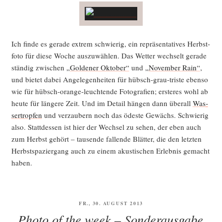
Ich fin­de es gera­de extrem schwie­rig, ein reprä­sen­ta­ti­ves Herbst­
fo­to für die­se Woche aus­zu­wäh­len. Das Wet­ter wech­selt gera­de
stän­dig zwi­schen
„Gol­de­ner Okto­ber“
und
„Novem­ber Rain“
,
und bie­tet dabei Ange­le­gen­hei­ten für hübsch-grau-tris­te eben­so
wie für hübsch-oran­ge-leuch­ten­de Foto­gra­fien; ers­te­res wohl ab
heu­te für län­ge­re Zeit. Und im Detail hän­gen dann über­all
Was­
ser­trop­fen
und ver­zau­bern noch das ödes­te Gewächs. Schwie­rig
also. Statt­des­sen ist hier der Wech­sel zu sehen, der eben auch
zum Herbst gehört – tau­sen­de fal­len­de Blät­ter, die den letz­ten
Herbst­spa­zier­gang auch zu einem akus­ti­schen Erleb­nis gemacht
haben.
VERÖFFENTLICHT
FR., 30. AUGUST 2013
AM
Photo of the week – Sonderausgabe