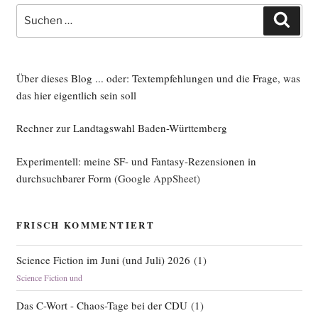
Suche
kel“
Such
nach:
Über dieses Blog ... oder: Textempfehlungen und die Frage, was
das hier eigentlich sein soll
Rechner zur Landtagswahl Baden-Württemberg
Experimentell: meine SF- und Fantasy-Rezensionen in
durchsuchbarer Form
(Google AppSheet)
FRISCH KOMMENTIERT
Science Fiction im Juni (und Juli) 2026
(
1
)
Science Fiction und
Das C-Wort - Chaos-Tage bei der CDU
(
1
)