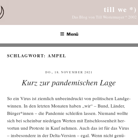
Zum
till we *)
Inhalt
Das Blog von Till Westermayer * 2002
springen
Menü
SCHLAGWORT:
AMPEL
VERÖFFENTLICHT
DO., 18. NOVEMBER 2021
AM
Kurz zur pandemischen Lage
So ein Virus ist ziem­lich unbe­ein­druckt von poli­ti­schen Land­ge­
win­nen. In den letz­ten Mona­ten haben „wir“ – Bund, Län­der,
Bürger*innen – die Pan­de­mie schlei­fen las­sen. Nie­mand woll­te
sich bei schein­bar nied­ri­gen Wer­ten mit Ent­schlos­sen­heit her­
vor­tun und Pro­tes­te in Kauf neh­men. Auch das ist für das Virus
– ins­be­son­de­re in der Del­ta-Ver­si­on – egal. Wenn nicht genü­