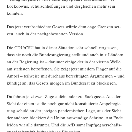
Lock­downs, Schul­schlie­ßun­gen und der­glei­chen mehr sein
könnten.
Das jetzt ver­ab­schie­de­te Gesetz wür­de dem enge Gren­zen set­
zen, auch in der nach­ge­bes­ser­ten Version.
Die CDU/CSU hat in die­ser Situa­ti­on sehr schnell ver­ges­sen,
dass sie noch die Bun­des­re­gie­rung stellt und auch in x Län­dern
an der Regie­rung ist – dar­un­ter eini­ge der in der vier­ten Wel­le
am stärks­ten betrof­fe­nen. Sie zeigt jetzt mit dem Fin­ger auf die
Ampel – teil­wei­se mit durch­aus berech­tig­ten Argu­men­ten – und
kün­digt an, das Gesetz mor­gen im Bun­des­rat zu blockieren.
Da fah­ren jetzt zwei Züge auf­ein­an­der zu. Sack­gas­se. Aus der
Sicht der einen ist die noch gar nicht kon­sti­tu­ier­te Ampel­re­gie­
rung schuld an der jet­zi­gen pan­de­mi­schen Lage, aus der Sicht
der ande­ren blo­ckiert die Uni­on not­wen­di­ge Schrit­te. Am Ende
lei­den wir alle dar­un­ter. Und die AfD samt Impf­geg­ner­schafts­
quer­den­ker­club lacht sich ins Fäustchen.