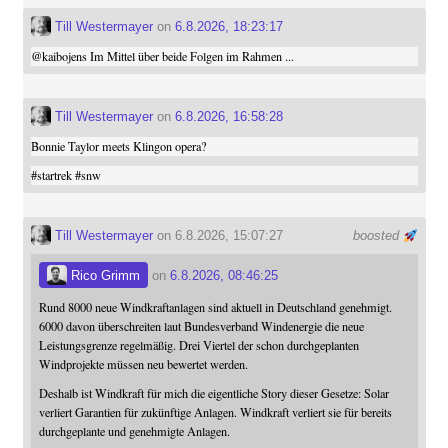
Till Westermayer
on
6.8.2026, 18:23:17
@
kaibojens
Im Mittel über beide Folgen im Rahmen ...
Till Westermayer
on
6.8.2026, 16:58:28
Bonnie Taylor meets Klingon opera?
#
startrek
#
snw
Till Westermayer
on 6.8.2026, 15:07:27
boosted
Rico Grimm
on
6.8.2026, 08:46:25
Rund 8000 neue Windkraftanlagen sind aktuell in Deutschland genehmigt.
6000 davon überschreiten laut Bundesverband Windenergie die neue
Leistungsgrenze regelmäßig. Drei Viertel der schon durchgeplanten
Windprojekte müssen neu bewertet werden.
Deshalb ist Windkraft für mich die eigentliche Story dieser Gesetze: Solar
verliert Garantien für zukünftige Anlagen. Windkraft verliert sie für bereits
durchgeplante und genehmigte Anlagen.