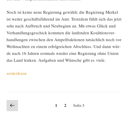
Noch ist kei­ne neue Regie­rung gewählt; die Regie­rung Mer­kel
ist wei­ter geschäfts­füh­rend im Amt. Trotz­dem fühlt sich das jetzt
sehr nach Auf­bruch und Neu­be­ginn an. Mit etwas Glück und
Ver­hand­lungs­ge­schick kom­men die lau­fen­den Koali­ti­ons­ver­
hand­lun­gen zwi­schen den Ampel­frak­tio­nen tat­säch­lich noch vor
Weih­nach­ten zu einem erfolg­rei­chen Abschluss. Und dann wür­
de nach 16 Jah­ren erst­mals wie­der eine Regie­rung ohne Uni­on
das Land len­ken. Auf­ga­ben und Wün­sche gibt es viele.
„Etwas
weiterlesen
bricht
auf,
oder:
das
Seitennummerierung
Vorherige
Seite
Seite
1
2
Seite
3
Ende
Seite
der
der
Beiträge
Ära
Mer­