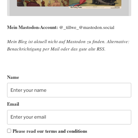
Mein Mast­o­don-Account:
@_tillwe_@mastodon.social
Mein Blog ist aktu­ell nicht auf Mast­o­don zu fin­den. Alter­na­ti­ve:
Benach­rich­ti­gung per Mail oder das gute alte
RSS
.
Name
Email
Please read our
terms and conditions