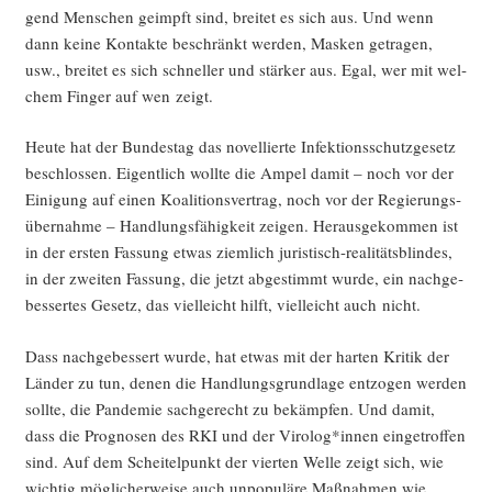
gend Men­schen geimpft sind, brei­tet es sich aus. Und wenn
dann kei­ne Kon­tak­te beschränkt wer­den, Mas­ken getra­gen,
usw., brei­tet es sich schnel­ler und stär­ker aus. Egal, wer mit wel­
chem Fin­ger auf wen zeigt.
Heu­te hat der Bun­des­tag das novel­lier­te Infek­ti­ons­schutz­ge­setz
beschlos­sen. Eigent­lich woll­te die Ampel damit – noch vor der
Eini­gung auf einen Koali­ti­ons­ver­trag, noch vor der Regie­rungs­
über­nah­me – Hand­lungs­fä­hig­keit zei­gen. Her­aus­ge­kom­men ist
in der ers­ten Fas­sung etwas ziem­lich juris­tisch-rea­li­täts­blin­des,
in der zwei­ten Fas­sung, die jetzt abge­stimmt wur­de, ein nach­ge­
bes­ser­tes Gesetz, das viel­leicht hilft, viel­leicht auch nicht.
Dass nach­ge­bes­sert wur­de, hat etwas mit der har­ten Kri­tik der
Län­der zu tun, denen die Hand­lungs­grund­la­ge ent­zo­gen wer­den
soll­te, die Pan­de­mie sach­ge­recht zu bekämp­fen. Und damit,
dass die Pro­gno­sen des RKI und der Virolog*innen ein­ge­trof­fen
sind. Auf dem Schei­tel­punkt der vier­ten Wel­le zeigt sich, wie
wich­tig mög­li­cher­wei­se auch unpo­pu­lä­re Maß­nah­men wie