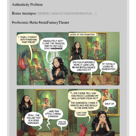
Authenticity Problem
Bonus timelapse:
PEPPERCARROT.COM/EN/MINIFANTAS
#
webcomic
#
krita
#
miniFantasyTheater