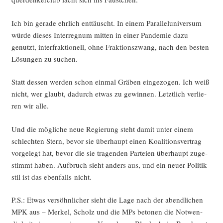
Ich bin gera­de ehr­lich ent­täuscht. In einem Par­al­lel­uni­ver­sum
wür­de die­ses Inter­re­gnum mit­ten in einer Pan­de­mie dazu
genutzt, inter­frak­tio­nell, ohne Frak­ti­ons­zwang, nach den bes­ten
Lösun­gen zu suchen.
Statt des­sen wer­den schon ein­mal Grä­ben ein­ge­zo­gen. Ich weiß
nicht, wer glaubt, dadurch etwas zu gewin­nen. Letzt­lich ver­lie­
ren wir alle.
Und die mög­li­che neue Regie­rung steht damit unter einem
schlech­ten Stern, bevor sie über­haupt einen Koali­ti­ons­ver­trag
vor­ge­legt hat, bevor die sie tra­gen­den Par­tei­en über­haupt zuge­
stimmt haben. Auf­bruch sieht anders aus, und ein neu­er Poli­tik­
stil ist das eben­falls nicht.
P.S.: Etwas ver­söhn­li­cher sieht die Lage nach der abend­li­chen
MPK aus – Mer­kel, Scholz und die MPs beto­nen die Not­wen­