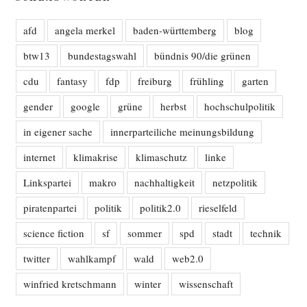
afd
angela merkel
baden-württemberg
blog
btw13
bundestagswahl
bündnis 90/die grünen
cdu
fantasy
fdp
freiburg
frühling
garten
gender
google
grüne
herbst
hochschulpolitik
in eigener sache
innerparteiliche meinungsbildung
internet
klimakrise
klimaschutz
linke
Linkspartei
makro
nachhaltigkeit
netzpolitik
piratenpartei
politik
politik2.0
rieselfeld
science fiction
sf
sommer
spd
stadt
technik
twitter
wahlkampf
wald
web2.0
winfried kretschmann
winter
wissenschaft