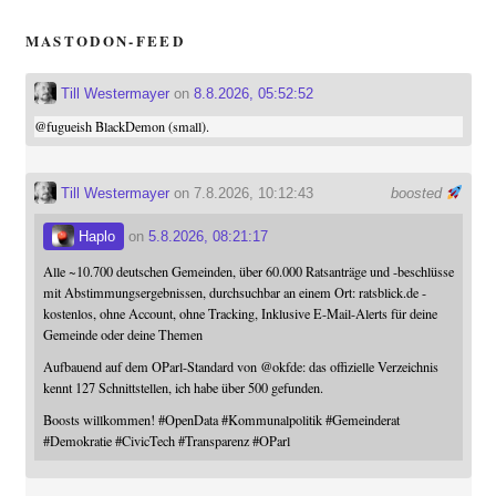
MASTODON-FEED
Till Westermayer
on
8.8.2026, 05:52:52
@
fugueish
BlackDemon (small).
Till Westermayer
on 7.8.2026, 10:12:43
boosted
Haplo
on
5.8.2026, 08:21:17
Alle ~10.700 deutschen Gemeinden, über 60.000 Ratsanträge und -beschlüsse
mit Abstimmungsergebnissen, durchsuchbar an einem Ort: ratsblick.de -
kostenlos, ohne Account, ohne Tracking, Inklusive E-Mail-Alerts für deine
Gemeinde oder deine Themen
Aufbauend auf dem OParl-Standard von
@
okfde
: das offizielle Verzeichnis
kennt 127 Schnittstellen, ich habe über 500 gefunden.
Boosts willkommen!
#
OpenData
#
Kommunalpolitik
#
Gemeinderat
#
Demokratie
#
CivicTech
#
Transparenz
#
OParl