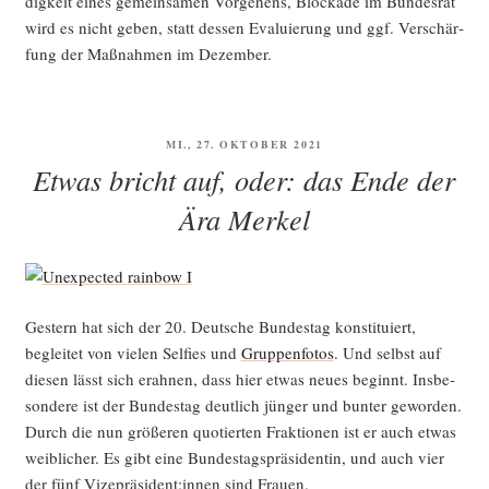
dig­keit eines gemein­sa­men Vor­ge­hens, Blo­cka­de im Bun­des­rat
wird es nicht geben, statt des­sen Eva­lu­ie­rung und ggf. Ver­schär­
fung der Maß­nah­men im Dezember.
VERÖFFENTLICHT
MI., 27. OKTOBER 2021
AM
Etwas bricht auf, oder: das Ende der
Ära Merkel
Ges­tern hat sich der 20. Deut­sche Bun­des­tag kon­sti­tu­iert,
beglei­tet von vie­len Sel­fies und
Grup­pen­fo­tos
. Und selbst auf
die­sen lässt sich erah­nen, dass hier etwas neu­es beginnt. Ins­be­
son­de­re ist der Bun­des­tag deut­lich jün­ger und bun­ter gewor­den.
Durch die nun grö­ße­ren quo­tier­ten Frak­tio­nen ist er auch etwas
weib­li­cher. Es gibt eine Bun­des­tags­prä­si­den­tin, und auch vier
der fünf Vizepräsident:innen sind Frauen.