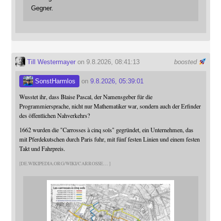
Gegner.
Till Westermayer
on 9.8.2026, 08:41:13
boosted
SonstHarmlos
on
9.8.2026, 05:39:01
Wusstet ihr, dass Blaise Pascal, der Namensgeber für die
Programmiersprache, nicht nur Mathematiker war, sondern auch der Erfinder
des öffentlichen Nahverkehrs?
1662 wurden die "Carrosses à cinq sols" gegründet, ein Unternehmen, das
mit Pferdekutschen durch Paris fuhr, mit fünf festen Linien und einem festen
Takt und Fahrpreis.
DE.WIKIPEDIA.ORG/WIKI/CARROSSE