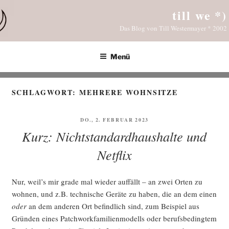
Zum
till we *)
Inhalt
Das Blog von Till Westermayer * 2002
springen
Menü
SCHLAGWORT:
MEHRERE WOHNSITZE
VERÖFFENTLICHT
DO., 2. FEBRUAR 2023
AM
Kurz: Nichtstandardhaushalte und
Netflix
Nur, weil’s mir gra­de mal wie­der auf­fällt – an zwei Orten zu
woh­nen, und z.B. tech­ni­sche Gerä­te zu haben, die an dem einen
oder
an dem ande­ren Ort befind­lich sind, zum Bei­spiel aus
Grün­den eines Patch­work­fa­mi­li­en­mo­dells oder berufs­be­ding­tem