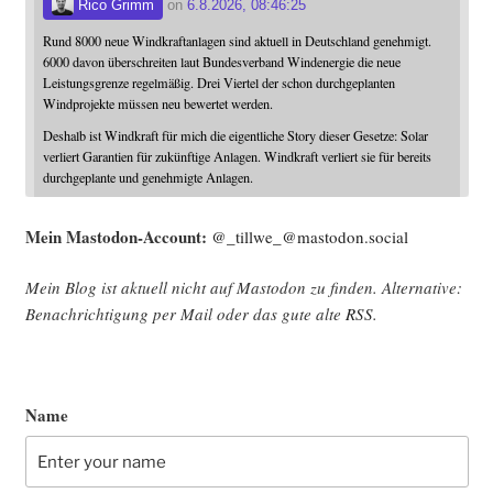
Rico Grimm
on
6.8.2026, 08:46:25
Rund 8000 neue Windkraftanlagen sind aktuell in Deutschland genehmigt.
6000 davon überschreiten laut Bundesverband Windenergie die neue
Leistungsgrenze regelmäßig. Drei Viertel der schon durchgeplanten
Windprojekte müssen neu bewertet werden.
Deshalb ist Windkraft für mich die eigentliche Story dieser Gesetze: Solar
verliert Garantien für zukünftige Anlagen. Windkraft verliert sie für bereits
durchgeplante und genehmigte Anlagen.
Mein Mast­o­don-Account:
@_tillwe_@mastodon.social
Mein Blog ist aktu­ell nicht auf Mast­o­don zu fin­den. Alter­na­ti­ve:
Benach­rich­ti­gung per Mail oder das gute alte
RSS
.
Name