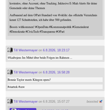
kostenlos, ohne Account, ohne Tracking, Inklusive E-Mail-Alerts für deine
Gemeinde oder deine Themen
Aufbauend auf dem OParl-Standard von
@
okfde
: das offizielle Verzeichnis
kennt 127 Schnittstellen, ich habe über 500 gefunden.
Boosts willkommen!
#
OpenData
#
Kommunalpolitik
#
Gemeinderat
#
Demokratie
#
CivicTech
#
Transparenz
#
OParl
Till Westermayer
on
6.8.2026, 18:23:17
@
kaibojens
Im Mittel über beide Folgen im Rahmen ...
Till Westermayer
on
6.8.2026, 16:58:28
Bonnie Taylor meets Klingon opera?
#
startrek
#
snw
Till Westermayer
on 6.8.2026, 15:07:27
boosted