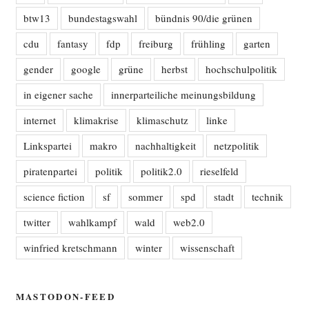
btw13
bundestagswahl
bündnis 90/die grünen
cdu
fantasy
fdp
freiburg
frühling
garten
gender
google
grüne
herbst
hochschulpolitik
in eigener sache
innerparteiliche meinungsbildung
internet
klimakrise
klimaschutz
linke
Linkspartei
makro
nachhaltigkeit
netzpolitik
piratenpartei
politik
politik2.0
rieselfeld
science fiction
sf
sommer
spd
stadt
technik
twitter
wahlkampf
wald
web2.0
winfried kretschmann
winter
wissenschaft
MASTODON-FEED