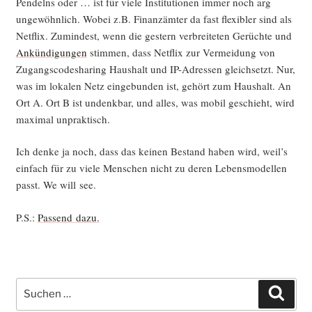
Pen­delns oder … ist für vie­le Insti­tu­tio­nen immer noch arg
unge­wöhn­lich. Wobei z.B. Finanz­äm­ter da fast fle­xi­bler sind als
Net­flix. Zumin­dest, wenn die ges­tern ver­brei­te­ten Gerüch­te und
Ankün­di­gun­gen
stim­men, dass Net­flix zur Ver­mei­dung von
Zugangs­code­sha­ring Haus­halt und IP-Adres­sen gleich­setzt. Nur,
was im loka­len Netz ein­ge­bun­den ist, gehört zum Haus­halt. An
Ort A. Ort B ist undenk­bar, und alles, was mobil geschieht, wird
maxi­mal unpraktisch.
Ich den­ke ja noch, dass das kei­nen Bestand haben wird, weil’s
ein­fach für zu vie­le Men­schen nicht zu deren Lebens­mo­del­len
passt. We will see.
P.S.:
Pas­send dazu.
Suche
Such
nach: