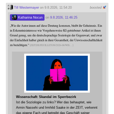
Till Westermayer
on 9.8.2026, 11:54:20
boosted
Katharina Nocun
on
9.8.2026, 11:46:25
„Wie die Autor:innen auf diese Deutung kommen, bleibt ihr Geheimnis. Ein
in Erkenntnisinteresse wie Vorgehensweise KI-getriebener Artikel ist ihnen
Grund genug, um die deutschsprachige Soziologie der Gegenwart, und zwar
der Einfachheit halber gleich in ihrer Gesamtheit, der Unwissenschaftlichkeit
zu bezichtigen.“
ZEIT.DE/FEUILLETON/2026-08/WIS
Wissenschaft: Skandal im Sperrbezirk
Ist die Soziologie zu links? Wer das behauptet, wie
Armin Nassehi und Irmhild Saake in der ZEIT, verkennt
das eigene Fach und betreibt das Geschäft seiner