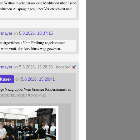
er. Walton macht daraus eine Meditation über Liebe
iedlichen Ausprägungen, über Verletzlichkeit und
ermayer
on
5.8.2026, 18:37:15
elt ärgerlichen +59 in Freiburg angekommen.
st wäre vmtl. der Anschluss weg gewesen..
ermayer
on 5.8.2026, 15:28:56
boosted
 Kasek
on
5.8.2026, 15:20:41
unge Nazigruppe: Vom braunen Kinderzimmer in
.DE/URTEIL-GEGEN-JUNGE-NAZI