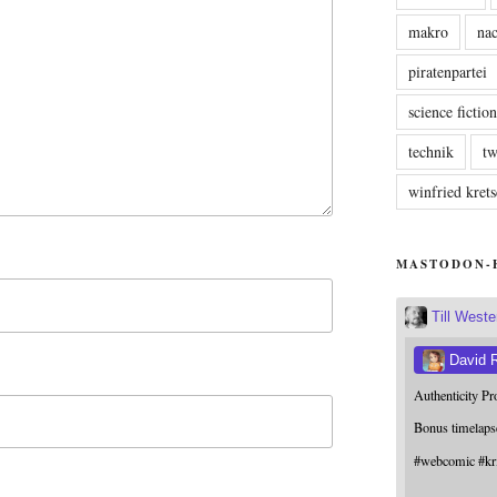
makro
nac
piratenpartei
science fictio
technik
tw
winfried kre
MASTODON-
Till West
David 
Authenticity P
Bonus timelaps
#
webcomic
#
kr