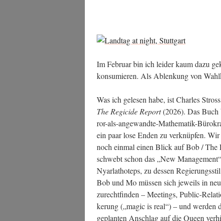
Im Febru­ar bin ich lei­der kaum dazu gek
kon­su­mie­ren. Als Ablen­kung von Wahl
Was ich gele­sen habe, ist Charles Stro
The Regi­ci­de Report
(2026). Das Buch bi
ror-als-ange­wand­te-Mathe­ma­tik-Büro­kra­
ein paar lose Enden zu ver­knüp­fen. Wir
noch ein­mal einen Blick auf Bob / The
schwebt schon das „New Manage­ment“ des 
Nyarlat­ho­teps, zu des­sen Regie­rungs­sti
Bob und Mo müs­sen sich jeweils in neu­
zurecht­fin­den – Mee­tings, Public-Rela­ti­
ke­rung („magic is real“) – und wer­den da
geplan­ten Anschlag auf die Queen ver­hin