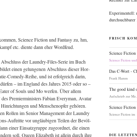
Experimentell:
durchsuchbarer
FRISCH KO
om­men, Sci­ence Fic­tion und Fan­ta­sy zu, hm,
­kampf etc. dien­te dann eher Wordfeud.
Science Fiction
Science Fiction un
ss Abschluss der Laun­dry-Files-Serie im Buch
l­det einen gelun­ge­nen Abschluss die­ser Hor­
Das C-Wort - C
tie-Come­dy-Rei­he, und ist erfolg­reich dar­in,
Frank Hamm
 dür­fen – im Eng­land des Jah­res 2015 oder so –
The good kind o
 Eater of Souls und Mo wer­fen. Über allem
Aufschrieb zur Me.
Pre­mier­mi­nis­ters Fabi­an Ever­y­man, Ava­tar
l Hin­rich­tun­gen und Men­schen­op­fer gehö­ren.
Science Fiction
en Rol­len im Seni­or Manage­ment der Laun­dry
Science Fiction im
ons-Auf­trit­te vor ungläu­bi­gen Tei­len der Bevöl­
nn einer Ein­satz­grup­pe zuge­ord­net, die einen
­dern soll. Queen Eliza­beth ist allein durch ihre
DIE LETZTE