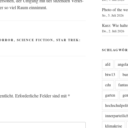
­so­nen, der Umgang mit tief sit­zen­den Ver­let­
 hier so viel Raum einnimmt.
Photo of the we
So., 5. Juli 2026
Kurz: Wie halte
Do., 2. Juli 2026
ORROR
,
SCIENCE FICTION
,
STAR TREK:
SCHLAGWÖR
afd
angel
btw13
bu
cdu
fanta
garten
ge
ntlicht.
Erforderliche Felder sind mit
*
hochschulpoli
innerparteili
klimakrise