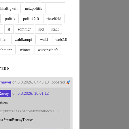
hhaltigkeit
netzpolitik
politik
politik2.0
rieselfeld
n
sf
sommer
spd
stadt
itter
wahlkampf
wald
web2.0
tschmann
winter
wissenschaft
FEED
ermayer
on 6.8.2026, 07:43:10
boosted
Revoy
on
5.8.2026, 16:01:12
roblem
e:
PEPPERCARROT.COM/EN/MINIFANTAS
ita
#
miniFantasyTheater