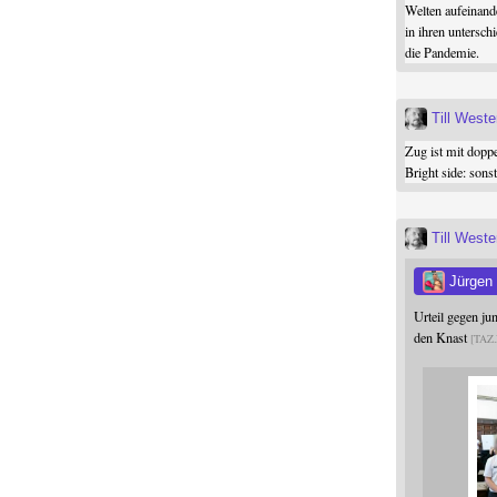
Welten aufeinand
in ihren untersch
die Pandemie.
Till West
Zug ist mit dopp
Bright side: son
Till West
Jürgen
Urteil gegen j
den Knast
TAZ