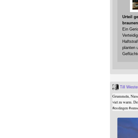
Urteil 
braunen
Ein Geri
Verteidi
Haftstraf
planten 
Geflücht
Till West
Grummeln, Niesel
viel zu warm. De
#
esslingen
#
suns