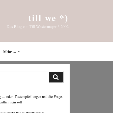
till we *)
Das Blog von Till Westermayer * 2002
Mehr …
Suchen
g ... oder: Textempfehlungen und die Frage,
entlich sein soll
ndtagswahl Baden-Württemberg