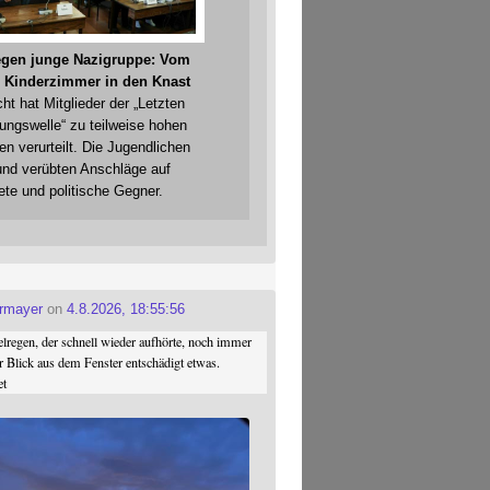
gegen junge Nazigruppe: Vom
 Kinderzimmer in den Knast
cht hat Mitglieder der „Letzten
gungswelle“ zu teilweise hohen
en verurteilt. Die Jugendlichen
und verübten Anschläge auf
ete und politische Gegner.
ermayer
on
4.8.2026, 18:55:56
regen, der schnell wieder aufhörte, noch immer
r Blick aus dem Fenster entschädigt etwas.
et