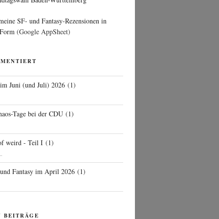
 meine SF- und Fantasy-Rezensionen in
 Form
(Google AppSheet)
MMENTIERT
 im Juni (und Juli) 2026
(
1
)
d
haos-Tage bei der CDU
(
1
)
f weird - Teil I
(
1
)
..
 und Fantasy im April 2026
(
1
)
N BEITRÄGE