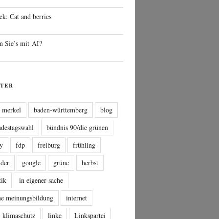
ek: Cat and berries
n Sie’s mit AI?
TER
a merkel
baden-württemberg
blog
ndestagswahl
bündnis 90/die grünen
sy
fdp
freiburg
frühling
nder
google
grüne
herbst
tik
in eigener sache
che meinungsbildung
internet
klimaschutz
linke
Linkspartei