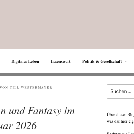
Digitales Leben
Lesenswert
Politik & Gesellschaft
Suche
VON
TILL WESTERMAYER
nach:
on und Fantasy im
Über dieses Blo
uar 2026
was das hier eig
Rechner zur La