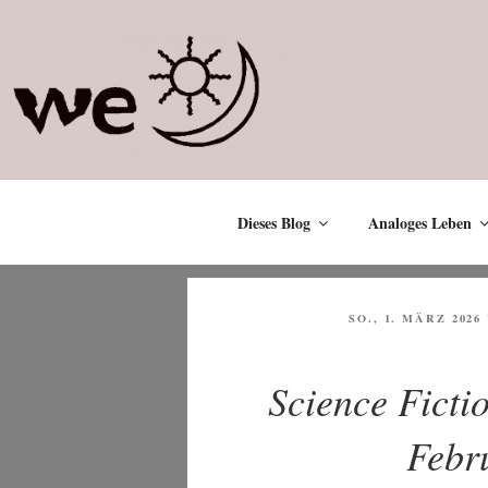
Zum
Inhalt
springen
Dieses Blog
Analoges Leben
VERÖFFENTLICHT
SO., 1. MÄRZ 2026
AM
Science Ficti
Febr