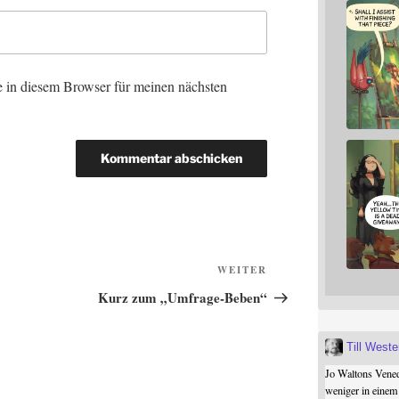
 in diesem Browser für meinen nächsten
Nächster
WEITER
Beitrag
Kurz zum „Umfrage-Beben“
Till West
Jo Waltons Vened
weniger in einem