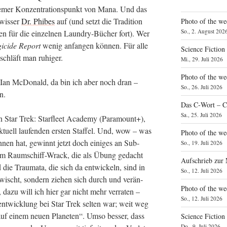
re­mer Kon­zen­tra­ti­ons­punkt von Mana. Und das
wis­ser
Dr. Phi­bes
auf (und setzt die Tra­di­ti­on
Photo of the we
So., 2. August 202
a­gen für die ein­zel­nen Laun­dry-Bücher fort). Wer
i­ci­de Report
wenig anfan­gen kön­nen. Für alle
Science Fiction
 schläft man ruhiger.
Mi., 29. Juli 2026
Photo of the we
Ian McDo­nald, da bin ich aber noch dran –
So., 26. Juli 2026
n.
Das C‑Wort – C
Sa., 25. Juli 2026
n Star Trek: Star­fleet Aca­de­my (Para­mount+),
ktu­ell lau­fen­den ers­ten Staf­fel. Und, wow – was
Photo of the we
nen hat, gewinnt jetzt doch eini­ges an Sub­
So., 19. Juli 2026
inem Raum­schiff-Wrack, die als Übung gedacht
Aufschrieb zur
nd die Trau­ma­ta, die sich da ent­wi­ckeln, sind in
So., 12. Juli 2026
­wischt, son­dern zie­hen sich durch und ver­än­
Photo of the w
, dazu will ich hier gar nicht mehr ver­ra­ten –
So., 12. Juli 2026
­ent­wick­lung bei Star Trek sel­ten war; weit weg
uf einem neu­en Pla­ne­ten“. Umso bes­ser, dass
Science Fiction
Do., 9. Juli 2026