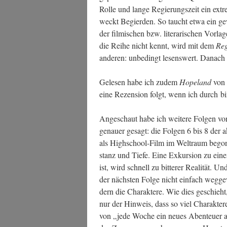
Rol­le und lan­ge Regie­rungs­zeit ein ext
weckt Begier­den. So taucht etwa ein ge
der fil­mi­schen bzw. lite­ra­ri­schen Vor­l
die Rei­he nicht kennt, wird mit dem
Reg
ande­ren: unbe­dingt lesens­wert. Danach
Gele­sen habe ich zudem
Hope­land
von 
eine Rezen­si­on folgt, wenn ich durch bi
Ange­schaut habe ich wei­te­re Fol­gen vo
genau­er gesagt: die Fol­gen 6 bis 8 der a
als High­school-Film im Welt­raum begon­
stanz und Tie­fe. Eine Exkur­si­on zu e
ist, wird schnell zu bit­te­rer Rea­li­tät. U
der nächs­ten Fol­ge nicht ein­fach weg­ge
dern die Cha­rak­te­re. Wie dies geschieht
nur der Hin­weis, dass so viel Cha­rak­ter
von „jede Woche ein neu­es Aben­teu­er a