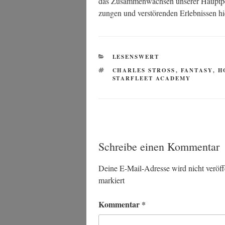
das Zusam­men­wach­sen unse­rer Haupt­per
zun­gen und ver­stö­ren­den Erleb­nis­sen
KATEGORIEN
LESENSWERT
SCHLAGWÖRTER
CHARLES STROSS
,
FANTASY
,
H
STARFLEET ACADEMY
Schreibe einen Kommentar
Deine E-Mail-Adresse wird nicht veröffe
markiert
Kommentar
*