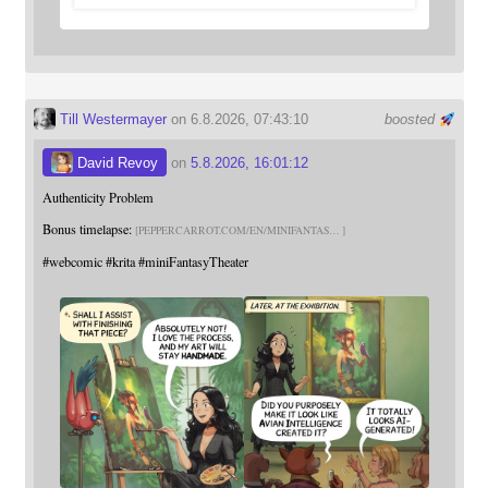
Till Westermayer
on 6.8.2026, 07:43:10
boosted
David Revoy
on
5.8.2026, 16:01:12
Authenticity Problem
Bonus timelapse:
PEPPERCARROT.COM/EN/MINIFANTAS
#
webcomic
#
krita
#
miniFantasyTheater