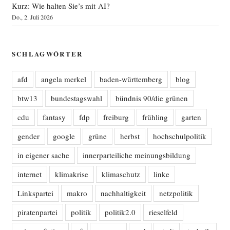
Kurz: Wie halten Sie’s mit AI?
Do., 2. Juli 2026
SCHLAGWÖRTER
afd
angela merkel
baden-württemberg
blog
btw13
bundestagswahl
bündnis 90/die grünen
cdu
fantasy
fdp
freiburg
frühling
garten
gender
google
grüne
herbst
hochschulpolitik
in eigener sache
innerparteiliche meinungsbildung
internet
klimakrise
klimaschutz
linke
Linkspartei
makro
nachhaltigkeit
netzpolitik
piratenpartei
politik
politik2.0
rieselfeld