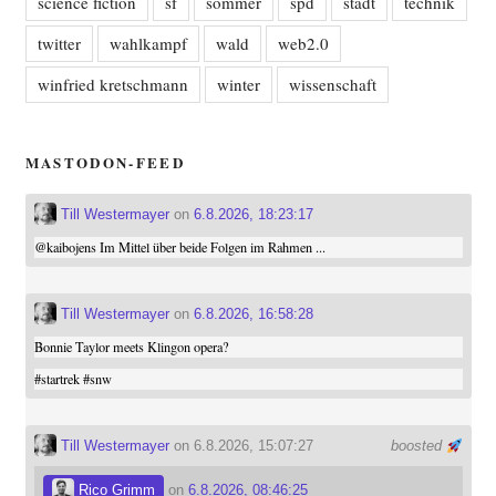
science fiction
sf
sommer
spd
stadt
technik
twitter
wahlkampf
wald
web2.0
winfried kretschmann
winter
wissenschaft
MASTODON-FEED
Till Westermayer
on
6.8.2026, 18:23:17
@
kaibojens
Im Mittel über beide Folgen im Rahmen ...
Till Westermayer
on
6.8.2026, 16:58:28
Bonnie Taylor meets Klingon opera?
#
startrek
#
snw
Till Westermayer
on 6.8.2026, 15:07:27
boosted
Rico Grimm
on
6.8.2026, 08:46:25