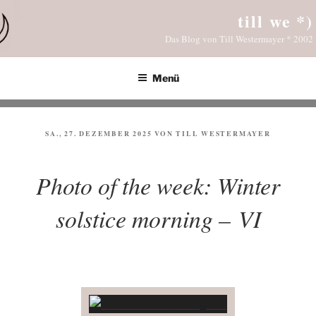
Zum
till we *)
Inhalt
Das Blog von Till Westermayer * 2002
springen
Menü
VERÖFFENTLICHT
SA., 27. DEZEMBER 2025
VON
TILL WESTERMAYER
AM
Photo of the week: Winter
solstice morning – VI