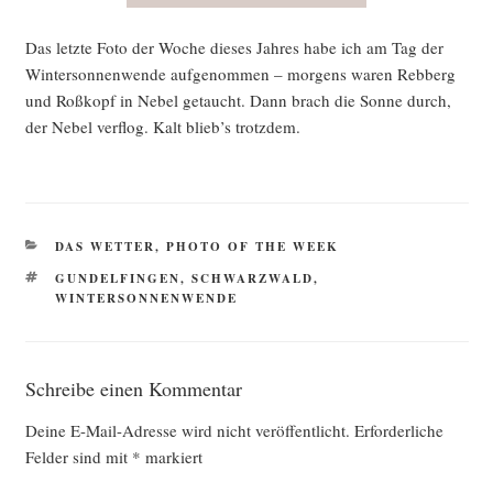
Das letz­te Foto der Woche die­ses Jah­res habe ich am Tag der
Win­ter­son­nen­wen­de auf­ge­nom­men – mor­gens waren Reb­berg
und Roß­kopf in Nebel getaucht. Dann brach die Son­ne durch,
der Nebel ver­flog. Kalt blieb’s trotzdem.
KATEGORIEN
DAS WETTER
,
PHOTO OF THE WEEK
SCHLAGWÖRTER
GUNDELFINGEN
,
SCHWARZWALD
,
WINTERSONNENWENDE
Schreibe einen Kommentar
Deine E-Mail-Adresse wird nicht veröffentlicht.
Erforderliche
Felder sind mit
*
markiert