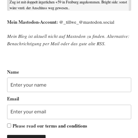
Zug ist mit doppelt ärgerlichen +59 in Freiburg angekommen. Bright side: sonst
wäre vmtl. der Anschluss weg gewesen..
Mein Mast­o­don-Account:
@_tillwe_@mastodon.social
Mein Blog ist aktu­ell nicht auf Mast­o­don zu fin­den. Alter­na­ti­ve:
Benach­rich­ti­gung per Mail oder das gute alte
RSS
.
Name
Email
Please read our
terms and conditions