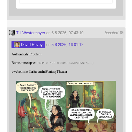
Till Westermayer
on 6.8.2026, 07:43:10
boosted 🚀
David Revoy
on
5.8.2026, 16:01:12
Authenticity Problem
Bonus timelapse:
PEPPERCARROT.COM/EN/MINIFANTAS
#
webcomic
#
krita
#
miniFantasyTheater