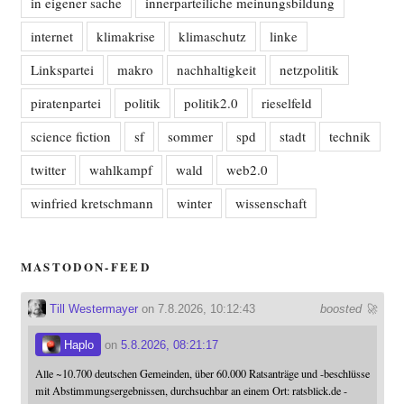
in eigener sache
innerparteiliche meinungsbildung
internet
klimakrise
klimaschutz
linke
Linkspartei
makro
nachhaltigkeit
netzpolitik
piratenpartei
politik
politik2.0
rieselfeld
science fiction
sf
sommer
spd
stadt
technik
twitter
wahlkampf
wald
web2.0
winfried kretschmann
winter
wissenschaft
MASTODON-FEED
Till Westermayer
on 7.8.2026, 10:12:43
boosted 🚀
Haplo
on
5.8.2026, 08:21:17
Alle ~10.700 deutschen Gemeinden, über 60.000 Ratsanträge und -beschlüsse
mit Abstimmungsergebnissen, durchsuchbar an einem Ort: ratsblick.de -