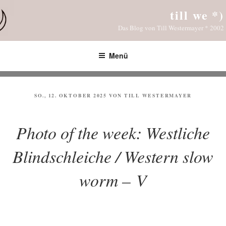
Zum
till we *)
Inhalt
Das Blog von Till Westermayer * 2002
springen
Menü
VERÖFFENTLICHT
SO., 12. OKTOBER 2025
VON
TILL WESTERMAYER
AM
Photo of the week: Westliche
Blindschleiche / Western slow
worm – V