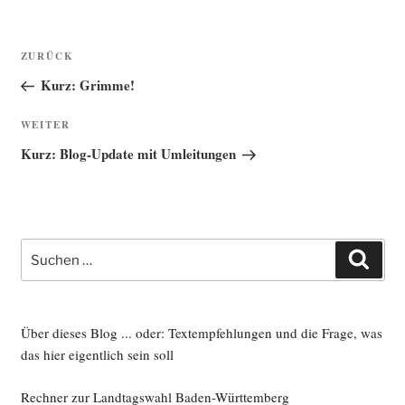
Beitragsnavigation
Vorheriger
ZURÜCK
Beitrag
Kurz: Grimme!
Nächster
WEITER
Beitrag
Kurz: Blog-Update mit Umleitungen
Suche
Such
nach:
Über dieses Blog ... oder: Textempfehlungen und die Frage, was
das hier eigentlich sein soll
Rechner zur Landtagswahl Baden-Württemberg