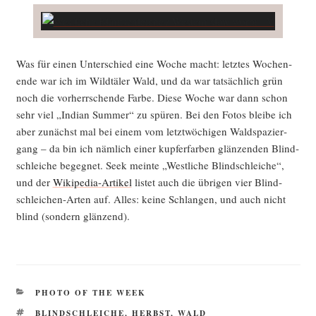
Was für einen Unter­schied eine Woche macht: letz­tes Wochen­
en­de war ich im Wild­tä­ler Wald, und da war tat­säch­lich grün
noch die vor­herr­schen­de Far­be. Die­se Woche war dann schon
sehr viel „Indi­an Sum­mer“ zu spü­ren. Bei den Fotos blei­be ich
aber zunächst mal bei einem vom letzt­wö­chi­gen Wald­spa­zier­
gang – da bin ich näm­lich einer kup­fer­far­ben glän­zen­den Blind­
schlei­che begeg­net. Seek mein­te „West­li­che Blind­schlei­che“,
und der
Wiki­pe­dia-Arti­kel
lis­tet auch die übri­gen vier Blind­
schlei­chen-Arten auf. Alles: kei­ne Schlan­gen, und auch nicht
blind (son­dern glänzend).
KATEGORIEN
PHOTO OF THE WEEK
SCHLAGWÖRTER
BLINDSCHLEICHE
,
HERBST
,
WALD