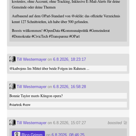
kostenlos, ohne Account, ohne Tracking, Inklusive E-Mail-Alerts für deine
Gemeinde oder deine Themen
Aufbauend auf dem OParl-Standard von
@
okfde
: das offizielle Verzeichnis
kennt 127 Schnittstellen, ich habe über 500 gefunden.
Boosts willkommen!
#
OpenData
#
Kommunalpolitik
#
Gemeinderat
#
Demokratie
#
CivicTech
#
Transparenz
#
OParl
Till Westermayer
on
6.8.2026, 18:23:17
@
kaibojens
Im Mittel über beide Folgen im Rahmen ...
Till Westermayer
on
6.8.2026, 16:58:28
Bonnie Taylor meets Klingon opera?
#
startrek
#
snw
Till Westermayer
on 6.8.2026, 15:07:27
boosted 🚀
Rico Grimm
on
6.8.2026, 08:46:25