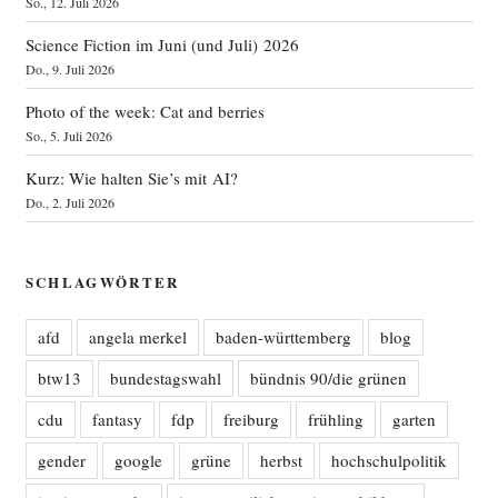
So., 12. Juli 2026
Science Fiction im Juni (und Juli) 2026
Do., 9. Juli 2026
Photo of the week: Cat and berries
So., 5. Juli 2026
Kurz: Wie halten Sie’s mit AI?
Do., 2. Juli 2026
SCHLAGWÖRTER
afd
angela merkel
baden-württemberg
blog
btw13
bundestagswahl
bündnis 90/die grünen
cdu
fantasy
fdp
freiburg
frühling
garten
gender
google
grüne
herbst
hochschulpolitik