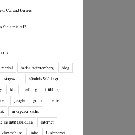
ek: Cat and berries
n Sie’s mit AI?
TER
a merkel
baden-württemberg
blog
ndestagswahl
bündnis 90/die grünen
sy
fdp
freiburg
frühling
nder
google
grüne
herbst
tik
in eigener sache
che meinungsbildung
internet
klimaschutz
linke
Linkspartei