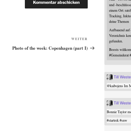
und -beschlüss
einem Ort: rats
Tracking, Inklu
deine Themen
Aufbauend auf
Verzeichnis ken
Nächster
WEITER
gefunden.
Beitrag
Photo of the week: Copenhagen (part I)
Boosts willk
#
Gemeinderat
Till West
@
kaibojens
Im Mi
Till West
Bonnie Taylor me
#
startrek
#
snw