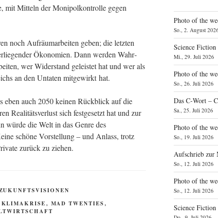
e, mit Mit­teln der Moni­pol­kon­trol­le gegen
Photo of the we
So., 2. August 202
ren noch Auf­räum­ar­bei­ten geben; die letz­ten
Science Fiction
­der­lie­gen­der Öko­no­mien. Dann wer­den Wahr­
Mi., 29. Juli 2026
ar­bei­ten, wer Wider­stand geleis­tet hat und wer als
Photo of the we
ichs an den Unta­ten mit­ge­wirkt hat.
So., 26. Juli 2026
es eben auch 2050 kei­nen Rück­blick auf die
Das C‑Wort – C
Sa., 25. Juli 2026
Rea­li­täts­ver­lust sich fest­ge­setzt hat und zur
nn wür­de die Welt in das Gen­re des
Photo of the we
i­ne schö­ne Vor­stel­lung – und Anlass, trotz
So., 19. Juli 2026
Pri­va­te zurück zu ziehen.
Aufschrieb zur
So., 12. Juli 2026
Photo of the w
ZUKUNFTSVISIONEN
So., 12. Juli 2026
,
KLIMAKRISE
,
MAD TWENTIES
,
Science Fiction
LTWIRTSCHAFT
Do., 9. Juli 2026