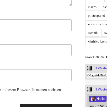
makro
nac
piratenpartei
science fictio
technik
tw
winfried kre
MASTODON-
Till West
@
fugueish
Black
 in diesem Browser für meinen nächsten
Till West
Haplo
Alle ~10.700 d