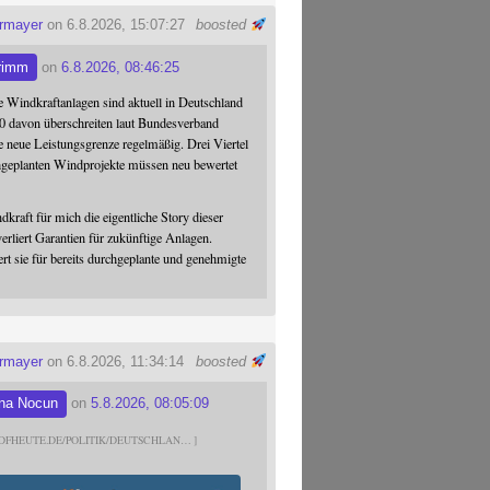
ermayer
on 6.8.2026, 15:07:27
boosted
rimm
on
6.8.2026, 08:46:25
 Windkraftanlagen sind aktuell in Deutschland
0 davon überschreiten laut Bundesverband
 neue Leistungsgrenze regelmäßig. Drei Viertel
hgeplanten Windprojekte müssen neu bewertet
dkraft für mich die eigentliche Story dieser
verliert Garantien für zukünftige Anlagen.
ert sie für bereits durchgeplante und genehmigte
ermayer
on 6.8.2026, 11:34:14
boosted
na Nocun
on
5.8.2026, 08:05:09
DFHEUTE.DE/POLITIK/DEUTSCHLAN