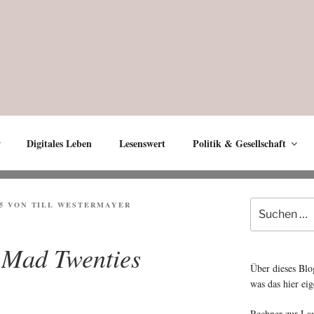
Digitales Leben
Lesenswert
Politik & Gesellschaft
Suche
5
VON
TILL WESTERMAYER
nach:
 Mad Twenties
Über dieses Blo
was das hier eig
Rechner zur La