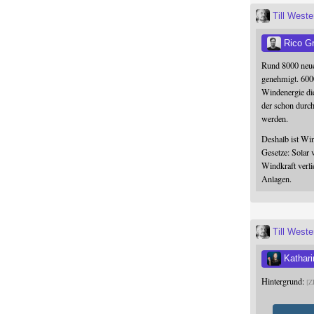
Till West
Rico G
Rund 8000 neue
genehmigt. 600
Windenergie die
der schon durc
werden.
Deshalb ist Win
Gesetze: Solar 
Windkraft verli
Anlagen.
Till West
Kathari
Hintergrund:
Z