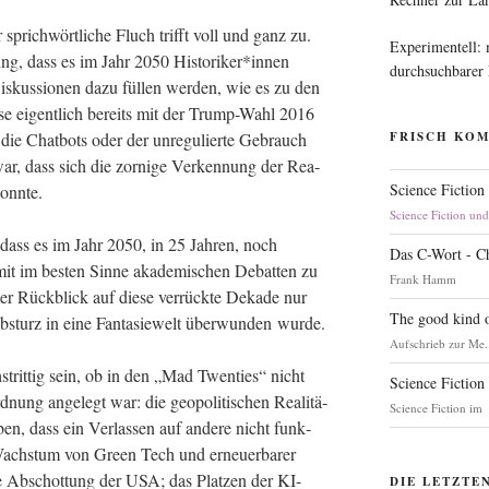
 sprich­wört­li­che Fluch trifft voll und ganz zu.
Experimentell:
ung, dass es im Jahr 2050 Historiker*innen
durchsuchbarer
s­kus­sio­nen dazu fül­len wer­den, wie es zu den
se eigent­lich bereits mit der Trump-Wahl 2016
ie Chat­bots oder der unre­gu­lier­te Gebrauch
FRISCH KO
war, dass sich die zor­ni­ge Ver­ken­nung der Rea­
Science Fiction
 konnte.
Science Fiction un
 dass es im Jahr 2050, in 25 Jah­ren, noch
Das C-Wort - C
t im bes­ten Sin­ne aka­de­mi­schen Debat­ten zu
Frank Hamm
er Rück­blick auf die­se ver­rück­te Deka­de nur
The good kind o
Absturz in eine Fan­ta­sie­welt über­wun­den wurde.
Aufschrieb zur Me.
­strit­tig sein, ob in den „Mad Twen­ties“ nicht
Science Fiction
­nung ange­legt war: die geo­po­li­ti­schen Rea­li­tä­
Science Fiction im
en, dass ein Ver­las­sen auf ande­re nicht funk­
le Wachs­tum von Green Tech und erneu­er­ba­rer
ie Abschot­tung der USA; das Plat­zen der KI-
DIE LETZTE