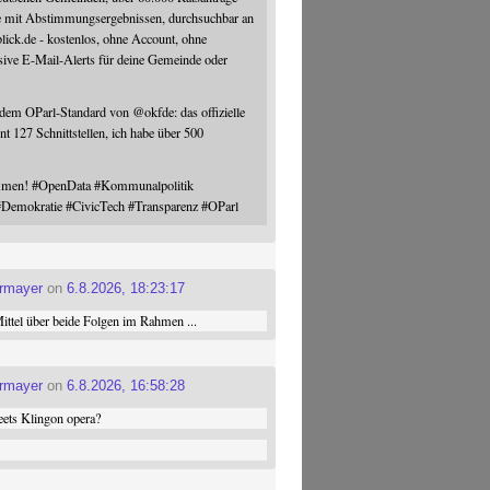
e mit Abstimmungsergebnissen, durchsuchbar an
blick.de - kostenlos, ohne Account, ohne
sive E-Mail-Alerts für deine Gemeinde oder
 dem OParl-Standard von
@
okfde
: das offizielle
nt 127 Schnittstellen, ich habe über 500
ommen!
#
OpenData
#
Kommunalpolitik
#
Demokratie
#
CivicTech
#
Transparenz
#
OParl
ermayer
on
6.8.2026, 18:23:17
ttel über beide Folgen im Rahmen ...
ermayer
on
6.8.2026, 16:58:28
ets Klingon opera?