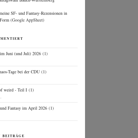
 meine SF- und Fantasy-Rezensionen in
 Form
(Google AppSheet)
MMENTIERT
 im Juni (und Juli) 2026
(
1
)
d
haos-Tage bei der CDU
(
1
)
f weird - Teil I
(
1
)
..
 und Fantasy im April 2026
(
1
)
N BEITRÄGE