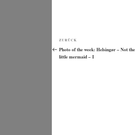
Beitragsnavigation
Vorheriger
ZURÜCK
Beitrag
Photo of the week: Helsingør – Not the
little mermaid – I