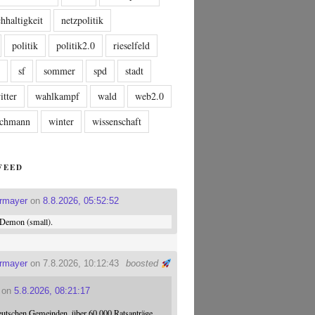
hhaltigkeit
netzpolitik
politik
politik2.0
rieselfeld
n
sf
sommer
spd
stadt
itter
wahlkampf
wald
web2.0
tschmann
winter
wissenschaft
FEED
ermayer
on
8.8.2026, 05:52:52
Demon (small).
ermayer
on 7.8.2026, 10:12:43
boosted
on
5.8.2026, 08:21:17
eutschen Gemeinden, über 60.000 Ratsanträge