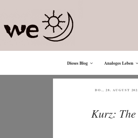
Zum
Inhalt
springen
Dieses Blog
Analoges Leben
VERÖFFENTLICHT
DO., 28. AUGUST 202
AM
Kurz: The