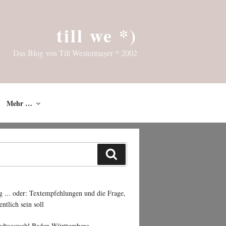
till we *)
Das Blog von Till Westermayer * 2002
Mehr …
Suchen
g ... oder: Textempfehlungen und die Frage,
entlich sein soll
ndtagswahl Baden-Württemberg