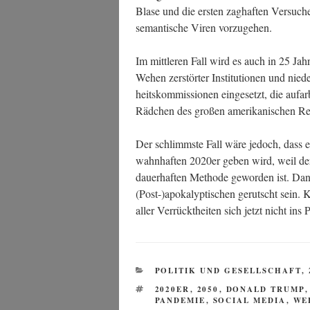
Bla­se und die ers­ten zag­haf­ten Ver­su­ch
seman­ti­sche Viren vorzugehen.
Im mitt­le­ren Fall wird es auch in 25 Jah­
Wehen zer­stör­ter Insti­tu­tio­nen und nie
heits­kom­mis­sio­nen ein­ge­setzt, die auf­
Räd­chen des gro­ßen ame­ri­ka­ni­schen Re
Der schlimms­te Fall wäre jedoch, dass 
wahn­haf­ten 2020er geben wird, weil deren 
dau­er­haf­ten Metho­de gewor­den ist. Da
(Post-)apokalyptischen gerutscht sein. Ke
aller Ver­rückt­hei­ten sich jetzt nicht ins 
KATEGORIEN
POLITIK UND GESELLSCHAFT
,
SCHLAGWÖRTER
2020ER
,
2050
,
DONALD TRUMP
PANDEMIE
,
SOCIAL MEDIA
,
WE