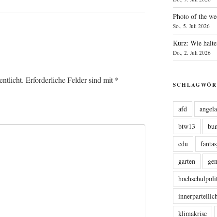
Photo of the we
So., 5. Juli 2026
Kurz: Wie halte
Do., 2. Juli 2026
ntlicht.
Erforderliche Felder sind mit
*
SCHLAGWÖR
afd
angel
btw13
bu
cdu
fanta
garten
ge
hochschulpoli
innerparteili
klimakrise