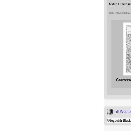
festen Linien u
DE.WIKIPEDIA
Carross
Till West
@
fugueish
Black