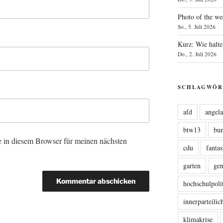
Photo of the we
So., 5. Juli 2026
Kurz: Wie halte
Do., 2. Juli 2026
SCHLAGWÖR
afd
angel
btw13
bu
 in diesem Browser für meinen nächsten
cdu
fanta
garten
ge
hochschulpoli
innerparteili
klimakrise