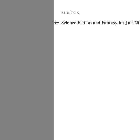
Beitragsnavigation
Vorheriger
ZURÜCK
Beitrag
Science Fiction und Fantasy im Juli 2