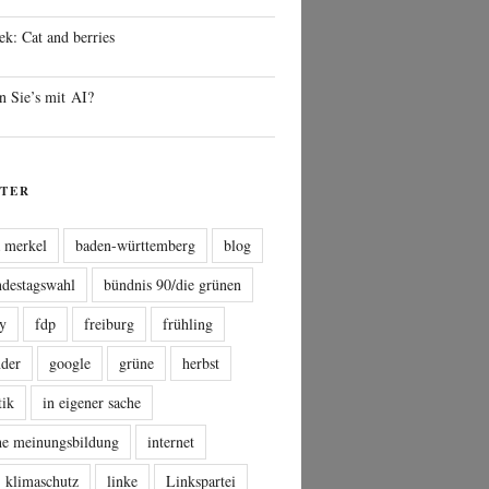
ek: Cat and berries
n Sie’s mit AI?
TER
a merkel
baden-württemberg
blog
ndestagswahl
bündnis 90/die grünen
sy
fdp
freiburg
frühling
nder
google
grüne
herbst
tik
in eigener sache
che meinungsbildung
internet
klimaschutz
linke
Linkspartei