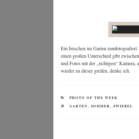
Ein biss­chen im Gar­ten rum­fo­to­gra­fiert
einen gro­ßen Unter­schied gibt zwi­schen
und Fotos mit der „rich­ti­gen“ Kame­ra, 
wie­der zu die­ser grei­fen, den­ke ich.
KATEGORIEN
PHOTO OF THE WEEK
SCHLAGWÖRTER
GARTEN
,
SOMMER
,
ZWIEBEL