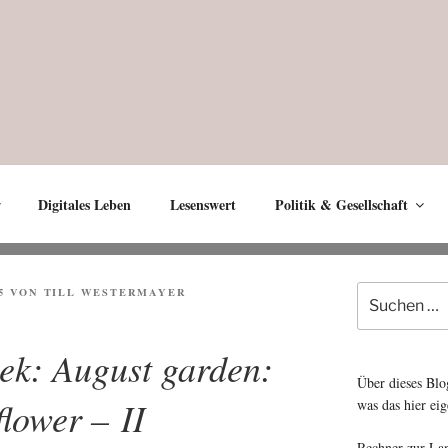
Digitales Leben
Lesenswert
Politik & Gesellschaft
Suche
5
VON
TILL WESTERMAYER
nach:
eek: August garden:
Über dieses Blo
flower – II
was das hier eig
Rechner zur La