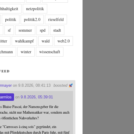
hhaltigkeit
netzpolitik
politik
politik2.0
rieselfeld
n
sf
sommer
spd
stadt
itter
wahlkampf
wald
web2.0
tschmann
winter
wissenschaft
FEED
ermayer
on 9.8.2026, 08:41:13
boosted
armlos
on
9.8.2026, 05:39:01
ss Blaise Pascal, der Namensgeber für die
ache, nicht nur Mathematiker war, sondern auch
s öffentlichen Nahverkehrs?
 "Carrosses à cinq sols" gegründet, ein
s mit Pferdekutschen durch Paris fuhr, mit fünf