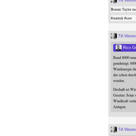
Till West
Bonnie Taylor me
#
startrek
#
snw
Till West
Rico G
Rund 8000 neue
genehmigt. 600
Windenergie die
der schon durc
werden.
Deshalb ist Win
Gesetze: Solar 
Windkraft verli
Anlagen.
Till West