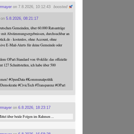
ermayer
on 7.8.2026, 10:12:43
boosted
on
5.8.2026, 08:21:17
eutschen Gemeinden, über 60.000 Ratsanträge
e mit Abstimmungsergebnissen, durchsuchbar an
blick.de - kostenlos, ohne Account, ohne
sive E-Mail-Alerts für deine Gemeinde oder
 dem OParl-Standard von
@
okfde
: das offizielle
nt 127 Schnittstellen, ich habe über 500
ommen!
#
OpenData
#
Kommunalpolitik
#
Demokratie
#
CivicTech
#
Transparenz
#
OParl
ermayer
on
6.8.2026, 18:23:17
ttel über beide Folgen im Rahmen ...