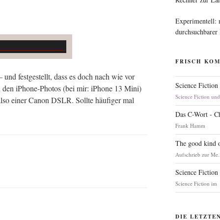
Experimentell:
durchsuchbarer
FRISCH KO
 – und fest­ge­stellt, dass es doch nach wie vor
Science Fiction
 den iPho­ne-Pho­tos (bei mir: iPho­ne 13 Mini)
Science Fiction un
also einer Canon DSLR. Soll­te häu­fi­ger mal
Das C-Wort - C
Frank Hamm
The good kind o
Aufschrieb zur Me.
Science Fiction
Science Fiction im
DIE LETZTE