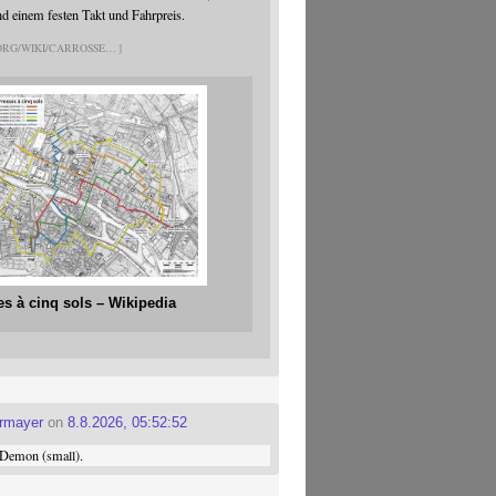
nd einem festen Takt und Fahrpreis.
.ORG/WIKI/CARROSSE
es à cinq sols – Wikipedia
ermayer
on
8.8.2026, 05:52:52
Demon (small).