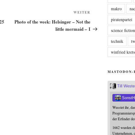
makro
nac
Nächster
WEITER
piratenpartei
Beitrag
025
Photo of the week: Helsingør – Not the
little mermaid – I
science fictio
technik
tw
winfried kre
MASTODON-
Till West
SonstH
Wusstet ihr, da
Programmierspr
der Erfinder de
1662 wurden die
Unternehmen, da