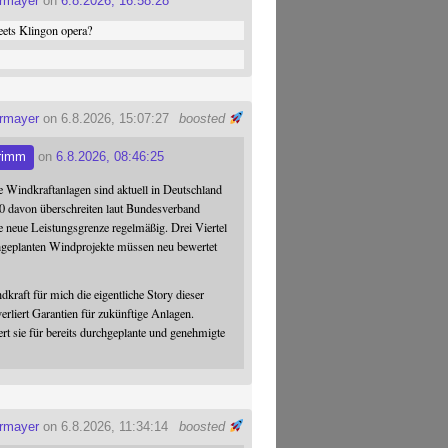
ermayer
on
6.8.2026, 16:58:28
ets Klingon opera?
ermayer
on 6.8.2026, 15:07:27
boosted
rimm
on
6.8.2026, 08:46:25
 Windkraftanlagen sind aktuell in Deutschland
0 davon überschreiten laut Bundesverband
 neue Leistungsgrenze regelmäßig. Drei Viertel
hgeplanten Windprojekte müssen neu bewertet
dkraft für mich die eigentliche Story dieser
verliert Garantien für zukünftige Anlagen.
ert sie für bereits durchgeplante und genehmigte
ermayer
on 6.8.2026, 11:34:14
boosted