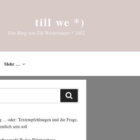
till we *)
Das Blog von Till Westermayer * 2002
Mehr …
Suchen
g ... oder: Textempfehlungen und die Frage,
entlich sein soll
ndtagswahl Baden-Württemberg