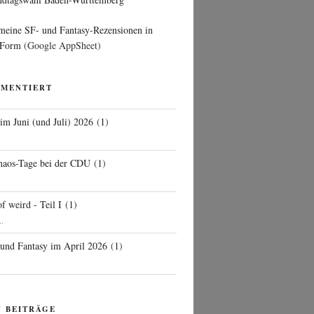
 meine SF- und Fantasy-Rezensionen in
 Form
(Google AppSheet)
MMENTIERT
 im Juni (und Juli) 2026
(
1
)
d
haos-Tage bei der CDU
(
1
)
f weird - Teil I
(
1
)
..
 und Fantasy im April 2026
(
1
)
N BEITRÄGE