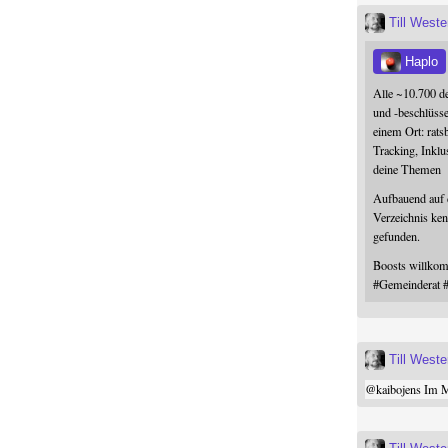
Till West
Haplo
Alle ~10.700 d
und -beschlüss
einem Ort: rats
Tracking, Inklu
deine Themen
Aufbauend auf
Verzeichnis ken
gefunden.
Boosts willk
#
Gemeinderat
Till West
@
kaibojens
Im Mi