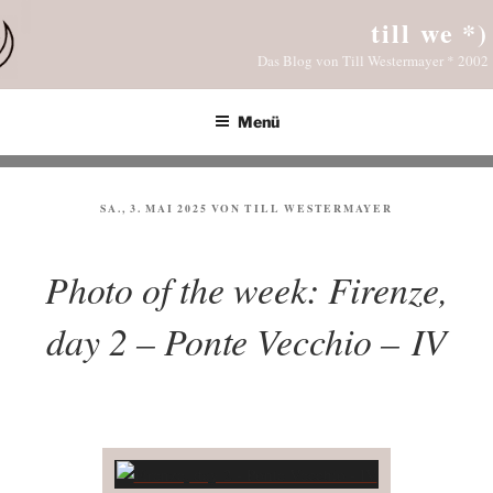
Zum
till we *)
Inhalt
Das Blog von Till Westermayer * 2002
springen
Menü
VERÖFFENTLICHT
SA., 3. MAI 2025
VON
TILL WESTERMAYER
AM
Photo of the week: Firenze,
day 2 – Ponte Vecchio – IV