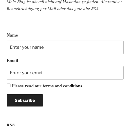
Mein Blog ist aktu­ell nicht auf Mast­o­don zu fin­den. Alter­na­ti­ve:
Benach­rich­ti­gung per Mail oder das gute alte
RSS
.
Name
Email
Please read our
terms and conditions
RSS