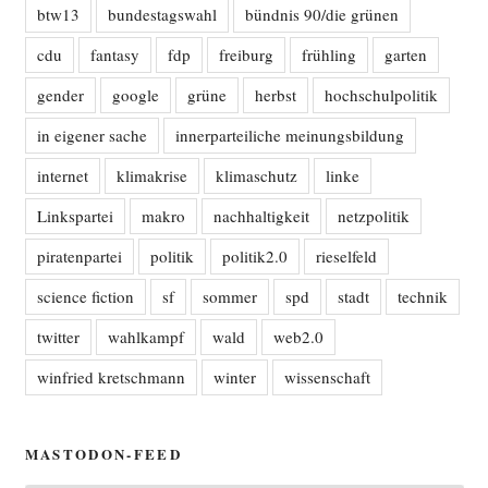
btw13
bundestagswahl
bündnis 90/die grünen
cdu
fantasy
fdp
freiburg
frühling
garten
gender
google
grüne
herbst
hochschulpolitik
in eigener sache
innerparteiliche meinungsbildung
internet
klimakrise
klimaschutz
linke
Linkspartei
makro
nachhaltigkeit
netzpolitik
piratenpartei
politik
politik2.0
rieselfeld
science fiction
sf
sommer
spd
stadt
technik
twitter
wahlkampf
wald
web2.0
winfried kretschmann
winter
wissenschaft
MASTODON-FEED