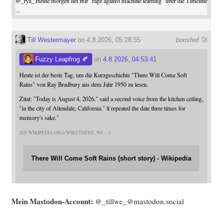
@
_rya_
Heute morgen lief mir "rage against machine learning" über die Timeline
...
Till Westermayer
on 4.8.2026, 05:28:55
boosted 🚀
Fuzzy Leapfrog 🍂
on
4.8.2026, 04:53:41
Heute ist der beste Tag, um die Kurzgeschichte "There Will Come Soft
Rains" von Ray Bradbury aus dem Jahr 1950 zu lesen.
Zitat: "Today is August 4, 2026," said a second voice from the kitchen ceiling,
"in the city of Allendale, California." lt repeated the date three times for
memory's sake."
EN.WIKIPEDIA.ORG/WIKI/THERE_WI
There Will Come Soft Rains (short story) - Wikipedia
Mein Mast­o­don-Account:
@_tillwe_@mastodon.social