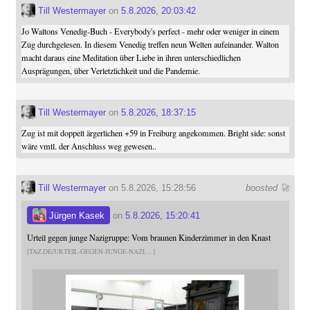
Till Westermayer
on
5.8.2026, 20:03:42
Jo Waltons Venedig-Buch - Everybody's perfect - mehr oder weniger in einem
Zug durchgelesen. In diesem Venedig treffen neun Welten aufeinander. Walton
macht daraus eine Meditation über Liebe in ihren unterschiedlichen
Ausprägungen, über Verletzlichkeit und die Pandemie.
Till Westermayer
on
5.8.2026, 18:37:15
Zug ist mit doppelt ärgerlichen +59 in Freiburg angekommen. Bright side: sonst
wäre vmtl. der Anschluss weg gewesen..
Till Westermayer
on 5.8.2026, 15:28:56
boosted 🚀
Jürgen Kasek
on
5.8.2026, 15:20:41
Urteil gegen junge Nazigruppe: Vom braunen Kinderzimmer in den Knast
TAZ.DE/URTEIL-GEGEN-JUNGE-NAZI