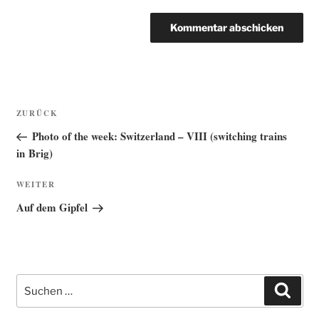
Beitragsnavigation
Vorheriger
ZURÜCK
Beitrag
Photo of the week: Switzerland – VIII (switching trains
in Brig)
Nächster
WEITER
Beitrag
Auf dem Gipfel
Suche
Such
nach: