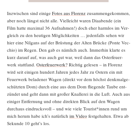
Inzwi­schen sind eini­ge
Fotos aus Flo­renz
zusam­men­ge­kom­men,
aber noch längst nicht alle. Viel­leicht waren Dia­aben­de (ein
Film hat­te maxi­mal 36 Auf­nah­men!) doch eher harm­los im Ver­
gleich zu den heu­ti­gen Mög­lich­kei­ten … jeden­falls sehen wir
hier eine Nil­gans auf der Brüs­tung der Alten Brü­cke (Pon­te Vec­
chio) im Regen. Den gab es näm­lich auch. Immer­hin klar­te es
kurz dar­auf auf, was auch gut war, weil dann das Oster­feu­er­
werk statt­fand.
Oster­feu­er­werk?
Rich­tig gele­sen – in Flo­renz
wird seit eini­gen hun­dert Jah­ren jedes Jahr zu Ostern ein mit
Feu­er­werk bela­de­ner Wagen (direkt vor dem höchst denk­mal­ge­
schütz­ten Dom) durch eine aus dem Dom flie­gen­de Tau­be ent­
zün­det und geht dann mit gro­ßer Knal­le­rei in die Luft. Auch aus
eini­ger Ent­fer­nung und ohne direk­ten Blick auf den Wagen
durch­aus ein­drucks­voll – und wie vie­le Tourist*innen rund um
mich her­um habe ich’s natür­lich
im Video
fest­ge­hal­ten. Etwa ab
Sekun­de 10 geht’s los.