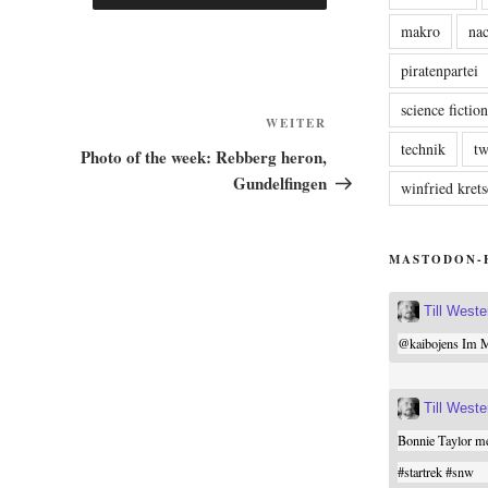
makro
nac
piratenpartei
science fictio
Nächster
WEITER
technik
tw
Beitrag
Photo of the week: Rebberg heron,
Gundelfingen
winfried kre
MASTODON-
Till West
@
kaibojens
Im Mi
Till West
Bonnie Taylor me
#
startrek
#
snw