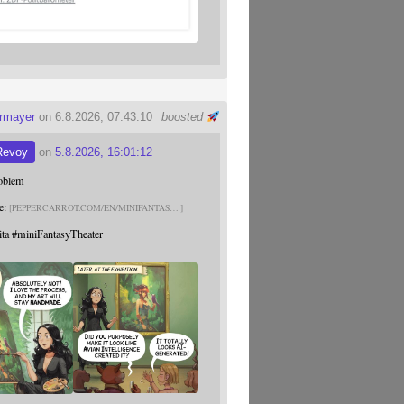
ermayer
on 6.8.2026, 07:43:10
boosted
Revoy
on
5.8.2026, 16:01:12
roblem
e:
PEPPERCARROT.COM/EN/MINIFANTAS
ita
#
miniFantasyTheater