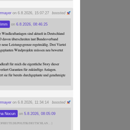
ermayer
on 6.8.2026, 15:07:27
boosted
rimm
on
6.8.2026, 08:46:25
 Windkraftanlagen sind aktuell in Deutschland
0 davon überschreiten laut Bundesverband
 neue Leistungsgrenze regelmäßig. Drei Viertel
hgeplanten Windprojekte müssen neu bewertet
dkraft für mich die eigentliche Story dieser
verliert Garantien für zukünftige Anlagen.
ert sie für bereits durchgeplante und genehmigte
ermayer
on 6.8.2026, 11:34:14
boosted
na Nocun
on
5.8.2026, 08:05:09
DFHEUTE.DE/POLITIK/DEUTSCHLAN