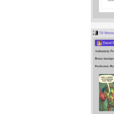
Till West
David 
Authenticity P
Bonus timelaps
#
webcomic
#
kr