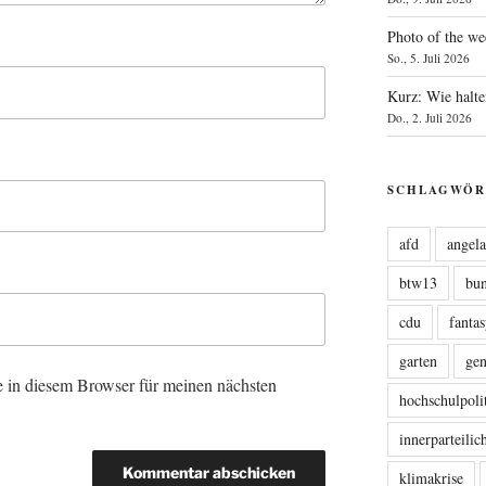
Photo of the we
So., 5. Juli 2026
Kurz: Wie halte
Do., 2. Juli 2026
SCHLAGWÖR
afd
angel
btw13
bu
cdu
fanta
garten
ge
 in diesem Browser für meinen nächsten
hochschulpoli
innerparteili
klimakrise