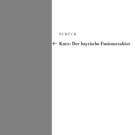
Beitragsnavigation
Vorheriger
ZURÜCK
Beitrag
Kurz: Der bayrische Fusionsreaktor