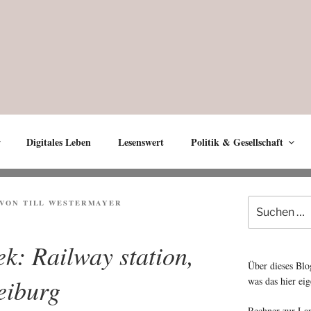
Digitales Leben
Lesenswert
Politik & Gesellschaft
Suche
VON
TILL WESTERMAYER
nach:
ek: Railway station,
Über dieses Blo
eiburg
was das hier eig
Rechner zur La