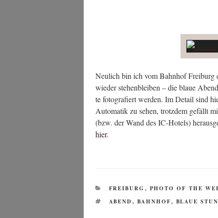
Neu­lich bin ich vom Bahn­hof Frei­burg e
wie­der ste­hen­blei­ben – die blaue Abe
te foto­gra­fiert wer­den. Im Detail sind h
Auto­ma­tik zu sehen, trotz­dem gefällt m
(bzw. der Wand des IC-Hotels) her­aus­g
hier
.
KATEGORIEN
FREIBURG
,
PHOTO OF THE WE
SCHLAGWÖRTER
ABEND
,
BAHNHOF
,
BLAUE STU