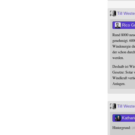
Till West
Rico G
Rund 8000 neue
genehmigt. 600
Windenergie die
der schon durc
werden.
Deshalb ist Win
Gesetze: Solar 
Windkraft verli
Anlagen.
Till West
Kathari
Hintergrund:
Z