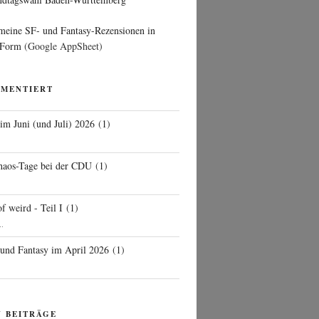
 meine SF- und Fantasy-Rezensionen in
 Form
(Google AppSheet)
MMENTIERT
 im Juni (und Juli) 2026
(
1
)
d
haos-Tage bei der CDU
(
1
)
f weird - Teil I
(
1
)
..
 und Fantasy im April 2026
(
1
)
N BEITRÄGE