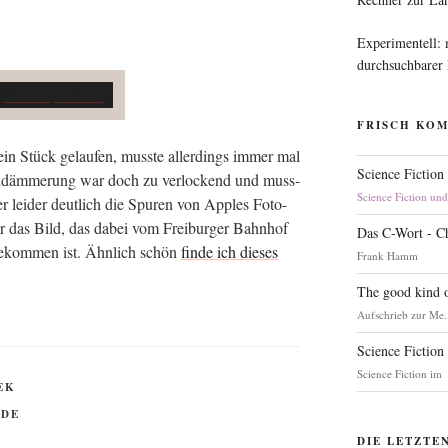
Experimentell:
durchsuchbarer
FRISCH KO
in Stück gelau­fen, muss­te aller­dings immer mal
Science Fiction
nd­däm­me­rung war doch zu ver­lo­ckend und muss­
Science Fiction un
ier lei­der deut­lich die Spu­ren von App­les Foto-
ir das Bild, das dabei vom Frei­bur­ger Bahn­hof
Das C-Wort - C
e­kom­men ist. Ähn­lich schön
fin­de ich die­ses
Frank Hamm
The good kind o
Aufschrieb zur Me.
Science Fiction
Science Fiction im
EK
NDE
DIE LETZTE