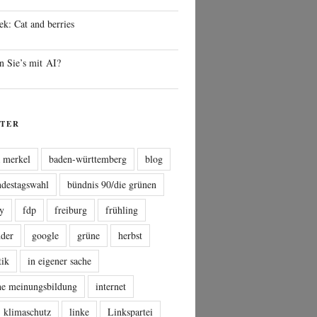
ek: Cat and berries
n Sie’s mit AI?
TER
a merkel
baden-württemberg
blog
ndestagswahl
bündnis 90/die grünen
sy
fdp
freiburg
frühling
nder
google
grüne
herbst
tik
in eigener sache
che meinungsbildung
internet
klimaschutz
linke
Linkspartei