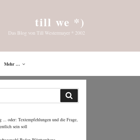
till we *)
Das Blog von Till Westermayer * 2002
Mehr …
Suchen
g ... oder: Textempfehlungen und die Frage,
entlich sein soll
ndtagswahl Baden-Württemberg