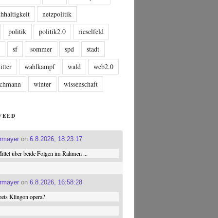
hhaltigkeit
netzpolitik
politik
politik2.0
rieselfeld
n
sf
sommer
spd
stadt
itter
wahlkampf
wald
web2.0
tschmann
winter
wissenschaft
FEED
ermayer
on
6.8.2026, 18:23:17
ttel über beide Folgen im Rahmen ...
ermayer
on
6.8.2026, 16:58:28
ets Klingon opera?