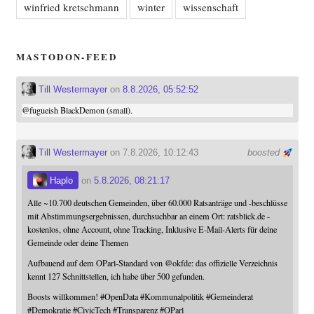
winfried kretschmann
winter
wissenschaft
MASTODON-FEED
Till Westermayer
on
8.8.2026, 05:52:52
@
fugueish
BlackDemon (small).
Till Westermayer
on 7.8.2026, 10:12:43
boosted
Haplo
on
5.8.2026, 08:21:17
Alle ~10.700 deutschen Gemeinden, über 60.000 Ratsanträge und -beschlüsse
mit Abstimmungsergebnissen, durchsuchbar an einem Ort: ratsblick.de -
kostenlos, ohne Account, ohne Tracking, Inklusive E-Mail-Alerts für deine
Gemeinde oder deine Themen
Aufbauend auf dem OParl-Standard von
@
okfde
: das offizielle Verzeichnis
kennt 127 Schnittstellen, ich habe über 500 gefunden.
Boosts willkommen!
#
OpenData
#
Kommunalpolitik
#
Gemeinderat
#
Demokratie
#
CivicTech
#
Transparenz
#
OParl