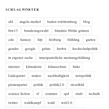
SCHLAGWÖRTER
afd
angela merkel
baden-württemberg
blog
btw13
bundestagswahl
bündnis 90/die grünen
cdu
fantasy
fdp
freiburg
frühling
garten
gender
google
grüne
herbst
hochschulpolitik
in eigener sache
innerparteiliche meinungsbildung
internet
klimakrise
klimaschutz
linke
Linkspartei
makro
nachhaltigkeit
netzpolitik
piratenpartei
politik
politik2.0
rieselfeld
science fiction
sf
sommer
spd
stadt
technik
twitter
wahlkampf
wald
web2.0