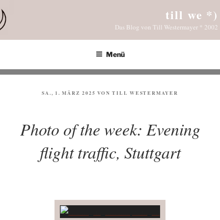
Zum
till we *)
Inhalt
Das Blog von Till Westermayer * 2002
springen
Menü
VERÖFFENTLICHT
SA., 1. MÄRZ 2025
VON
TILL WESTERMAYER
AM
Photo of the week: Evening
flight traffic, Stuttgart