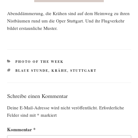
Abend­däm­me­rung, die Krä­hen sind auf dem Heim­weg zu ihren
Nist­bäu­men rund um die Oper Stutt­gart. Und ihr Flug­ver­kehr
bil­det erstaun­li­che Muster.
KATEGORIEN
PHOTO OF THE WEEK
SCHLAGWÖRTER
BLAUE STUNDE
,
KRÄHE
,
STUTTGART
Schreibe einen Kommentar
Deine E-Mail-Adresse wird nicht veröffentlicht.
Erforderliche
Felder sind mit
*
markiert
Kommentar
*