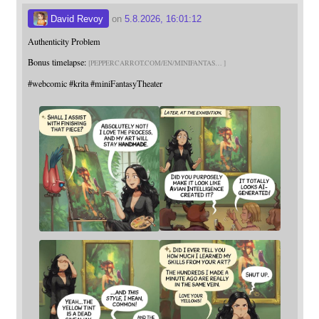
David Revoy
on
5.8.2026, 16:01:12
Authenticity Problem
Bonus timelapse:
PEPPERCARROT.COM/EN/MINIFANTAS
#
webcomic
#
krita
#
miniFantasyTheater