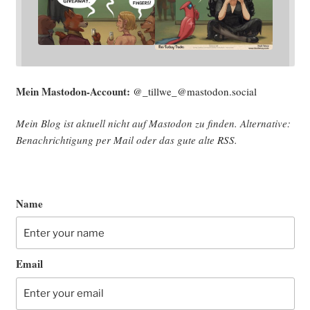
Mein Mast­o­don-Account:
@_tillwe_@mastodon.social
Mein Blog ist aktu­ell nicht auf Mast­o­don zu fin­den. Alter­na­ti­ve:
Benach­rich­ti­gung per Mail oder das gute alte
RSS
.
Name
Email