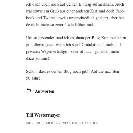
ich dann doch noch auf dei­nen Ein­trag auf­merk­sam. Auch
irgend­wie ein Gruß aus einer ande­ren Zeit sind doch Face­
book und Twit­ter jeweils unter­schied­lich geal­tert, aber bei­
de nicht mehr so zen­tral wie frü­her mal.
Um so pas­sen­der fand ich es, dann per Blog-Kom­men­tar zu
gra­tu­lie­ren (auch wenn ich sonst Gra­tu­la­tio­nen meist auf
pri­va­ten Wegen erle­di­ge – oder oft auch gar nicht mehr
dazu komme).
Schön, dass es dei­nen Blog noch gibt. Auf die nächs­ten
50 Jahre!
Antworten
Till Westermayer
MO., 10. FEBRUAR 2025 UM 13:23 UHR