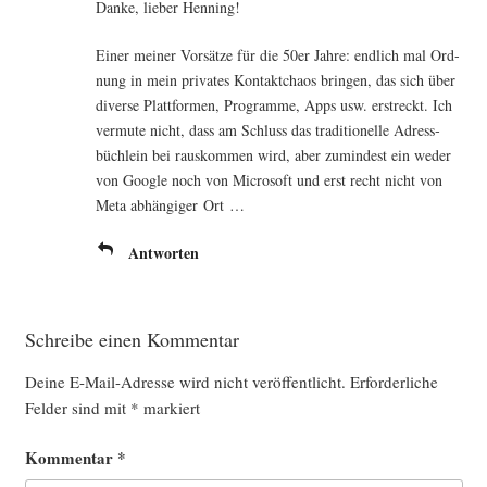
Dan­ke, lie­ber Henning!
Einer mei­ner Vor­sät­ze für die 50er Jah­re: end­lich mal Ord­
nung in mein pri­va­tes Kon­takt­cha­os brin­gen, das sich über
diver­se Platt­for­men, Pro­gram­me, Apps usw. erstreckt. Ich
ver­mu­te nicht, dass am Schluss das tra­di­tio­nel­le Adress­
büch­lein bei raus­kom­men wird, aber zumin­dest ein weder
von Goog­le noch von Micro­soft und erst recht nicht von
Meta abhän­gi­ger Ort …
Antworten
Schreibe einen Kommentar
Deine E-Mail-Adresse wird nicht veröffentlicht.
Erforderliche
Felder sind mit
*
markiert
Kommentar
*