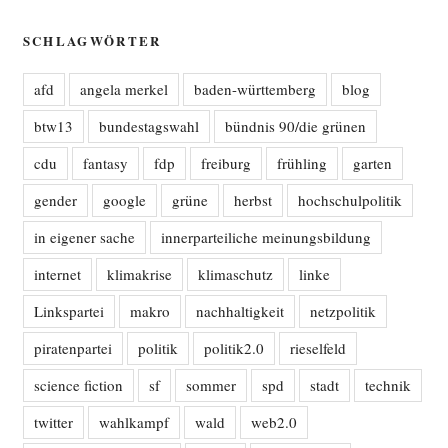
SCHLAGWÖRTER
afd
angela merkel
baden-württemberg
blog
btw13
bundestagswahl
bündnis 90/die grünen
cdu
fantasy
fdp
freiburg
frühling
garten
gender
google
grüne
herbst
hochschulpolitik
in eigener sache
innerparteiliche meinungsbildung
internet
klimakrise
klimaschutz
linke
Linkspartei
makro
nachhaltigkeit
netzpolitik
piratenpartei
politik
politik2.0
rieselfeld
science fiction
sf
sommer
spd
stadt
technik
twitter
wahlkampf
wald
web2.0