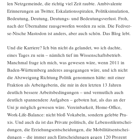
len Netz­ge­mein­de, die rich­tig viel Zeit raub­te. Ambi­va­len­te
Erin­ne­run­gen an Twit­ter, Eska­la­ti­ons­spi­ra­len, Poli­tik­si­mu­la­ti­on,
Bedeu­tung, Deu­tung, Deu­tungs- und Bedeu­tungs­ver­lust. Froh,
nach der Über­nah­me raus­ge­wor­fen wor­den zu sein. Die Fedi­ver­
se-Nische Mast­o­don ist anders, aber auch schön. Das Blog lebt.
Und die Kar­rie­re? Ich bin nicht da gelan­det, wo ich dach­te,
eines Tages zu sein – näm­lich tief im Wis­sen­schafts­be­trieb.
Manch­mal fra­ge ich mich, was gewe­sen wäre, wenn 2011 in
Baden-Würt­tem­berg ande­res aus­ge­gan­gen wäre, und ich nicht
die Abzwei­gung Rich­tung Poli­tik genom­men hät­te: mit einer
Frak­ti­on als Arbeit­ge­be­rin, die mir in den letz­ten 13 Jah­ren
deut­lich bes­se­re Arbeits­be­din­gun­gen – und ver­mut­lich auch
deut­lich span­nen­de­re Auf­ga­ben – gebo­ten hat, als das an der
Uni je mög­lich gewe­sen wäre. Ver­ein­bar­keit, Home-Office,
Work-Life-Balan­ce: nicht bloß Voka­beln, son­dern geleb­te Pra­
xis. Und auch da ist das Pri­va­te poli­tisch, die Lebens­stil­ent­schei­
dun­gen, die Erzie­hungs­ent­schei­dun­gen, die Mobi­li­täts­ent­schei­
dun­gen – die immer auch Ent­schei­dun­gen gegen 120 Pro­zent