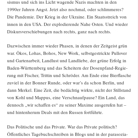
sis­mus und sich ins Licht wagen­de Nazis mach­ten in den
1990er Jah­ren Angst. Jetzt also noch­mal, oder schlim­me­res?
Die Pan­de­mie. Der Krieg in der Ukrai­ne. Ein Staats­streich von
innen in den USA. Der explo­die­ren­de Nahe Osten. Und wie­der
Dis­kurs­ver­schie­bun­gen nach rechts, ganz nach rechts.
Dazwi­schen immer wie­der Pha­sen, in denen der Zeit­geist grün
war. Ökos, Lohas, Bohos, New Work, selbst­ge­strick­te Pull­over
und Gar­ten­ar­beit, Land­lust und Land­lie­be, der grü­ne Erfolg in
Baden-Würt­tem­berg und das Schei­tern der Dosen­pfand-Regie­
rung mit Fischer, Trit­tin und Schrö­der. Am Ende eine Bier­fla­sche
zuviel in der Bon­ner Run­de, oder war’s da schon Ber­lin, und
dann Mer­kel. Eine Zeit, die bedäch­tig wirk­te, nicht der Still­stand
von Kohl und Map­pus, eine Ver­schnauf­pau­se? Ein Land, das
den­noch „wir schaf­fen es“ zu sei­ner Maxi­me aus­ge­ru­fen hat –
und hin­ten­her­um Deals mit den Rus­sen fortführte.
Das Poli­ti­sche und das Pri­va­te. War das Pri­va­te poli­tisch?
Öffent­li­ches Tage­buch­schrei­ben in Blogs und in der para­so­zia­