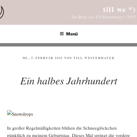
Zum
till we *)
Inhalt
Das Blog von Till Westermayer * 2002
springen
Menü
VERÖFFENTLICHT
MI., 5. FEBRUAR 2025
VON
TILL WESTERMAYER
AM
Ein halbes Jahrhundert
In gro­ßer Regel­mä­ßig­kei­ten blü­hen die Schnee­glöck­chen
pünkt­lich zu mei­nem Geburts­tag. Die­ses Mal springt die vor­de­re