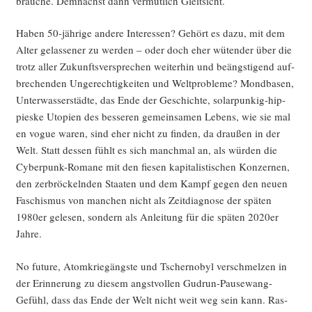
brau­che. Dem­nächst dann ver­mut­lich Gleitsicht.
Haben 50-jäh­ri­ge ande­re Inter­es­sen? Gehört es dazu, mit dem
Alter gelas­se­ner zu wer­den – oder doch eher wüten­der über die
trotz aller Zukunfts­ver­spre­chen wei­ter­hin und beängs­ti­gend auf­
bre­chen­den Unge­rech­tig­kei­ten und Welt­pro­ble­me? Mond­ba­sen,
Unter­was­ser­städ­te, das Ende der Geschich­te, solar­pun­kig-hip­
pies­ke Uto­pien des bes­se­ren gemein­sa­men Lebens, wie sie mal
en vogue waren, sind eher nicht zu fin­den, da drau­ßen in der
Welt. Statt des­sen fühlt es sich manch­mal an, als wür­den die
Cyber­punk-Roma­ne mit den fie­sen kapi­ta­lis­ti­schen Kon­zer­nen,
den zer­brö­ckeln­den Staa­ten und dem Kampf gegen den neu­en
Faschis­mus von man­chen nicht als Zeit­dia­gno­se der spä­ten
1980er gele­sen, son­dern als Anlei­tung für die spä­ten 2020er
Jahre.
No future, Atom­krie­gängs­te und Tscher­no­byl ver­schmel­zen in
der Erin­ne­rung zu die­sem angst­vol­len Gud­run-Pau­se­wang-
Gefühl, dass das Ende der Welt nicht weit weg sein kann. Ras­