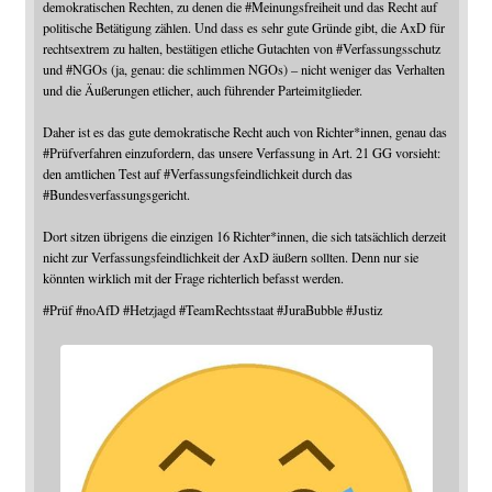
demokratischen Rechten, zu denen die
#
Meinungsfreiheit
und das Recht auf
politische Betätigung zählen. Und dass es sehr gute Gründe gibt, die AxD für
rechtsextrem zu halten, bestätigen etliche Gutachten von
#
Verfassungsschutz
und
#
NGOs
(ja, genau: die schlimmen NGOs) – nicht weniger das Verhalten
und die Äußerungen etlicher, auch führender Parteimitglieder.
Daher ist es das gute demokratische Recht auch von Richter*innen, genau das
#
Prüfverfahren
einzufordern, das unsere Verfassung in Art. 21 GG vorsieht:
den amtlichen Test auf
#
Verfassungsfeindlichkeit
durch das
#
Bundesverfassungsgericht
.
Dort sitzen übrigens die einzigen 16 Richter*innen, die sich tatsächlich derzeit
nicht zur Verfassungsfeindlichkeit der AxD äußern sollten. Denn nur sie
könnten wirklich mit der Frage richterlich befasst werden.
#
Prüf
#
noAfD
#
Hetzjagd
#
TeamRechtsstaat
#
JuraBubble
#
Justiz