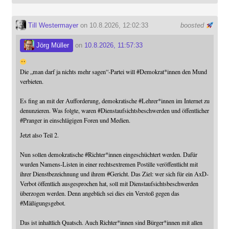
Till Westermayer
on 10.8.2026, 12:02:33
boosted
Jörg Müller
on
10.8.2026, 11:57:33
Die „man darf ja nichts mehr sagen“-Partei will
#
Demokrat
*innen den Mund
verbieten.
Es fing an mit der Aufforderung, demokratische
#
Lehrer
*innen im Internet zu
denunzieren. Was folgte, waren
#
Dienstaufsichtsbeschwerden
und öffentlicher
#
Pranger
in einschlägigen Foren und Medien.
Jetzt also Teil 2.
Nun sollen demokratische
#
Richter
*innen eingeschüchtert werden. Dafür
wurden Namens-Listen in einer rechtsextremen Postille veröffentlicht mit
ihrer Dienstbezeichnung und ihrem
#
Gericht
. Das Ziel: wer sich für ein AxD-
Verbot öffentlich ausgesprochen hat, soll mit Dienstaufsichtsbeschwerden
überzogen werden. Denn angeblich sei dies ein Verstoß gegen das
#
Mäßigungsgebot
.
Das ist inhaltlich Quatsch. Auch Richter*innen sind Bürger*innen mit allen