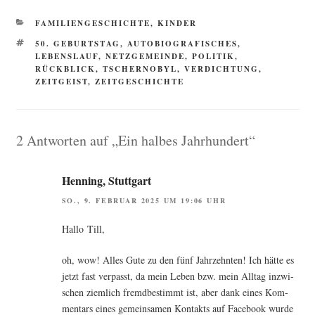
KATEGORIEN
FAMILIENGESCHICHTE
,
KINDER
SCHLAGWÖRTER
50. GEBURTSTAG
,
AUTOBIOGRAFISCHES
,
LEBENSLAUF
,
NETZGEMEINDE
,
POLITIK
,
RÜCKBLICK
,
TSCHERNOBYL
,
VERDICHTUNG
,
ZEITGEIST
,
ZEITGESCHICHTE
2 Antworten auf „Ein halbes Jahrhundert“
Henning, Stuttgart
SO., 9. FEBRUAR 2025 UM 19:06 UHR
Hal­lo Till,
oh, wow! Alles Gute zu den fünf Jahr­zehn­ten! Ich hät­te es
jetzt fast ver­passt, da mein Leben bzw. mein All­tag inzwi­
schen ziem­lich fremd­be­stimmt ist, aber dank eines Kom­
men­tars eines gemein­sa­men Kon­takts auf Face­book wur­de