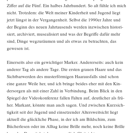
Zif­fer auf die Fünf. Ein hal­bes Jahr­hun­dert. So alt füh­le ich mich
nicht. Trotz­dem: die Welt mei­ner Kin­der­heit und Jugend liegt
jetzt längst in der Ver­gan­gen­heit. Selbst die 1990er Jah­re und
der Beginn des neu­en Jahr­tau­sends wer­den inzwi­schen his­to­ri­
siert, archi­viert, musea­li­siert und was der Begrif­fe dafür mehr
sind, Din­ge weg­zu­räu­men und als etwas zu betrach­ten, das
gewe­sen ist.
Einer­seits also ein gewich­ti­ger Mar­ker. Ande­rer­seits: auch kein
ande­rer Tag als ande­re Tage. Die ers­ten grau­en Haa­re und das
Sicht­bar­wer­den des mus­ter­för­mi­gen Haar­aus­falls sind schon
eine gan­ze Wei­le her, und ich brin­ge bei­des eher mit den Kin­
der­sor­gen als mit einer Zahl in Ver­bin­dung. Beim Blick in den
Spie­gel der Video­kon­fe­renz fal­len Fal­ten auf, deut­li­cher als frü­
her. Mar­kant, könn­te man auch sagen. Und zwi­schen Kurz­sich­
tig­keit seit der Jugend und ein­set­zen­der Alters­weit­sicht liegt
aktu­ell die glück­li­che Pha­se, in der ich am Bild­schim, zum
Bücher­le­sen oder im All­tag kei­ne Bril­le mehr, noch kei­ne Bril­le