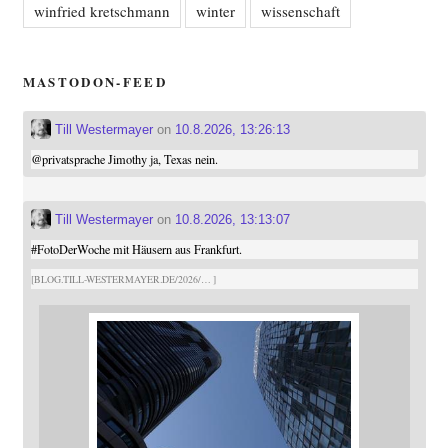
winfried kretschmann
winter
wissenschaft
MASTODON-FEED
Till Westermayer
on
10.8.2026, 13:26:13
@
privatsprache
Jimothy ja, Texas nein.
Till Westermayer
on
10.8.2026, 13:13:07
#
FotoDerWoche
mit Häusern aus Frankfurt.
BLOG.TILL-WESTERMAYER.DE/2026/