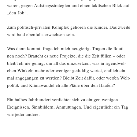
waren, gegen Auf­stiegs­stra­te­gien und einen tak­ti­schen Blick auf
„den Job“.
Zum poli­tisch-pri­va­ten Kom­plex gehö­ren die Kin­der. Das zwei­te
wird bald eben­falls erwach­sen sein.
Was dann kommt, fra­ge ich mich neu­gie­rig. Tra­gen die Rou­ti­
nen noch? Braucht es neue Pro­jek­te, die die Zeit fül­len – oder
bleibt eh nie genug, um all das umzu­set­zen, was in irgend­wel­
chen Win­keln mehr oder weni­ger gedul­dig war­tet, end­lich ein­
mal ange­gan­gen zu wer­den? Bleibt Zeit dafür, oder wer­fen Welt­
po­li­tik und Kli­ma­wan­del eh alle Plä­ne über den Haufen?
Ein hal­bes Jahr­hun­dert ver­dich­tet sich zu eini­gen weni­gen
Ereig­nis­sen, Sinn­bil­dern, Anmu­tun­gen. Und eigent­lich: ein Tag
wie jeder andere.