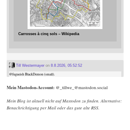
Carrosses à cinq sols – Wikipedia
Till Westermayer
on
8.8.2026, 05:52:52
@
fugueish
BlackDemon (small).
Mein Mast­o­don-Account:
@_tillwe_@mastodon.social
Mein Blog ist aktu­ell nicht auf Mast­o­don zu fin­den. Alter­na­ti­ve:
Benach­rich­ti­gung per Mail oder das gute alte
RSS
.