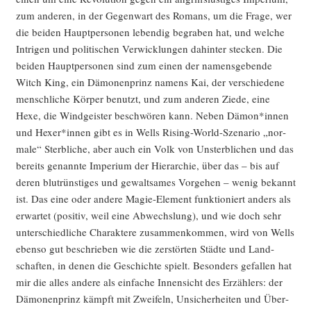
zum ande­ren, in der Gegen­wart des Romans, um die Fra­ge, wer
die bei­den Haupt­per­so­nen leben­dig begra­ben hat, und wel­che
Intri­gen und poli­ti­schen Ver­wick­lun­gen dahin­ter ste­cken. Die
bei­den Haupt­per­so­nen sind zum einen der namens­ge­ben­de
Witch King, ein Dämo­nen­prinz namens Kai, der ver­schie­de­ne
mensch­li­che Kör­per benutzt, und zum ande­ren Zie­de, eine
Hexe, die Wind­geis­ter beschwö­ren kann. Neben Dämon*innen
und Hexer*innen gibt es in Wells Rising-World-Sze­na­rio „nor­
ma­le“ Sterb­li­che, aber auch ein Volk von Unsterb­li­chen und das
bereits genann­te Impe­ri­um der Hier­ar­chie, über das – bis auf
deren blut­rüns­ti­ges und gewalt­sa­mes Vor­ge­hen – wenig bekannt
ist. Das eine oder ande­re Magie-Ele­ment funk­tio­niert anders als
erwar­tet (posi­tiv, weil eine Abwechs­lung), und wie doch sehr
unter­schied­li­che Cha­rak­te­re zusam­men­kom­men, wird von Wells
eben­so gut beschrie­ben wie die zer­stör­ten Städ­te und Land­
schaf­ten, in denen die Geschich­te spielt. Beson­ders gefal­len hat
mir die alles ande­re als ein­fa­che Innen­sicht des Erzäh­lers: der
Dämo­nen­prinz kämpft mit Zwei­feln, Unsi­cher­hei­ten und Über­