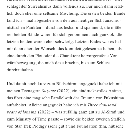
schlägt der Sur­rea­lis­mus dann voll­ends zu. Für mich dann letzt­
lich doch eher eine selt­sa­me Mischung. Die ers­ten bei­den Bän­de
fand ich – mal abge­se­hen von den aus heu­ti­ger Sicht ana­chro­
nis­ti­schen Punk­ten – durch­aus les­bar und span­nend, die mitt­le­
ren bei­den Bän­de waren für sich genom­men auch ganz ok, die
letz­ten bei­den waren eher schwie­rig. Letz­ten Endes war es bei
mir dann eher der Wunsch, das kom­plett gele­sen zu haben, als
eine durch den Plot oder die Cha­rak­te­re her­vor­ge­ru­fe­ne Vor­
wärts­be­we­gung, die mich dazu brach­te, bis zum Schluss
durchzuhalten.
Und damit noch kurz zum Bild­schirm: ange­guckt habe ich mit
mei­nen Teen­agern
Suzu­me
(2022), ein ein­drucks­vol­les Ani­me,
das über eine magi­sche Par­al­lel­welt das Trau­ma von Fuku­shi­ma
auf­ar­bei­tet. Allei­ne ange­guckt habe ich mir
Three thousand
years of lon­ging
(2022) – was zufäl­lig ganz gut zu Al-Sira­fi und
zum Minis­try of Time pass­te – sowie die bei­den zwei­ten Staf­feln
von Star Trek Pro­di­gy (sehr gut!) und Foun­da­ti­on (hm, hüb­sche