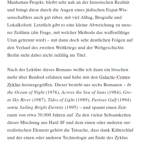
Man­hat­tan-Pro­jekt, bleibt sehr nah an der his­to­ri­schen Rea­li­tät
und bringt die­se durch die Augen eines jüdi­schen Expat-Wis­
sen­schaft­lers auch gut rüber, mit viel All­tag, Bio­gra­fie und
Lokal­ko­lo­rit. Letzt­lich gibt es eine klei­ne Abwei­chung zu unse­
rer Zeit­li­nie (die Fra­ge, mit wel­cher Metho­de das waf­fen­fä­hi­ge
Uran getrennt wird) – mit dann doch sehr deut­li­chen Fol­gen auf
den Ver­lauf des zwei­ten Welt­kriegs und der Welt­ge­schich­te.
Ber­lin steht dabei nicht zufäl­lig im Titel.
Nach der Lek­tü­re die­ses Romans woll­te ich dann ein biss­chen
mehr über Ben­ford erfah­ren und habe mir den
Galac­tic-Cen­ter-
Zyklus
her­aus­ge­grif­fen. Die­ser besteht aus sechs Roma­nen –
In
the Oce­an of Night
(1976),
Across the Sea of Suns
(1984),
Gre­
at Sky River
(1987),
Tides of Light
(1989),
Furious Gulf
(1994)
sowie
Sai­ling Bright Eter­ni­ty
(1995) – und spannt einen Zeit­
raum von etwa 30.000 Jah­ren auf. Zu den vie­len Selt­sam­kei­ten
die­ser Mischung aus Hard SF und dem einen oder ande­ren sur­
rea­lis­ti­schen Ele­ment gehört die Tat­sa­che, dass dank Käl­te­schlaf
und der einen oder ande­ren Tech­no­lo­gie am Ende des Zyklus