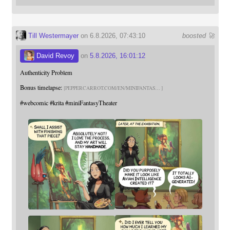
Till Westermayer
on 6.8.2026, 07:43:10
boosted 🚀
David Revoy
on
5.8.2026, 16:01:12
Authenticity Problem
Bonus timelapse:
PEPPERCARROT.COM/EN/MINIFANTAS
#
webcomic
#
krita
#
miniFantasyTheater