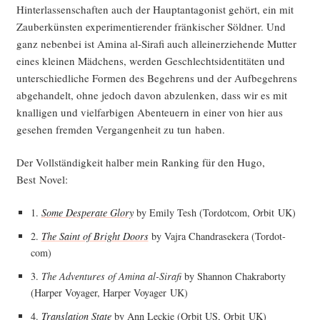
Hin­ter­las­sen­schaf­ten auch der Haupt­ant­ago­nist gehört, ein mit
Zau­ber­küns­ten expe­ri­men­tie­ren­der frän­ki­scher Söld­ner. Und
ganz neben­bei ist Ami­na al-Sira­fi auch allein­er­zie­hen­de Mut­ter
eines klei­nen Mäd­chens, wer­den Geschlechts­iden­ti­tä­ten und
unter­schied­li­che For­men des Begeh­rens und der Auf­be­geh­rens
abge­han­delt, ohne jedoch davon abzu­len­ken, dass wir es mit
knal­li­gen und viel­far­bi­gen Aben­teu­ern in einer von hier aus
gese­hen frem­den Ver­gan­gen­heit zu tun haben.
Der Voll­stän­dig­keit hal­ber mein Ran­king für den Hugo,
Best Novel:
1.
Some Despe­ra­te Glo­ry
by Emi­ly Tesh (Tordot­com, Orbit UK)
2.
The Saint of Bright Doors
by Vajra Chandra­se­kera (Tordot­
com)
3.
The Adven­tures of Ami­na al-Sira­fi
by Shan­non Chakra­bor­ty
(Har­per Voy­a­ger, Har­per Voy­a­ger UK)
4.
Trans­la­ti­on Sta­te
by Ann Leckie (Orbit US, Orbit UK)