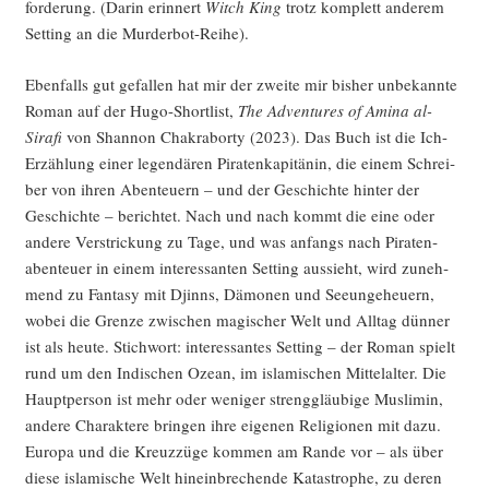
for­de­rung. (Dar­in erin­nert
Witch King
trotz kom­plett ande­rem
Set­ting an die Murderbot-Reihe).
Eben­falls gut gefal­len hat mir der zwei­te mir bis­her unbe­kann­te
Roman auf der Hugo-Short­list,
The Adven­tures of Ami­na al-
Sira­fi
von Shan­non Chakra­bor­ty (2023). Das Buch ist die Ich-
Erzäh­lung einer legen­dä­ren Pira­ten­ka­pi­tä­nin, die einem Schrei­
ber von ihren Aben­teu­ern – und der Geschich­te hin­ter der
Geschich­te – berich­tet. Nach und nach kommt die eine oder
ande­re Ver­stri­ckung zu Tage, und was anfangs nach Pira­ten­
aben­teu­er in einem inter­es­san­ten Set­ting aus­sieht, wird zuneh­
mend zu Fan­ta­sy mit Djinns, Dämo­nen und See­unge­heu­ern,
wobei die Gren­ze zwi­schen magi­scher Welt und All­tag dün­ner
ist als heu­te. Stich­wort: inter­es­san­tes Set­ting – der Roman spielt
rund um den Indi­schen Oze­an, im isla­mi­schen Mit­tel­al­ter. Die
Haupt­per­son ist mehr oder weni­ger streng­gläu­bi­ge Mus­li­min,
ande­re Cha­rak­te­re brin­gen ihre eige­nen Reli­gio­nen mit dazu.
Euro­pa und die Kreuz­zü­ge kom­men am Ran­de vor – als über
die­se isla­mi­sche Welt hin­ein­bre­chen­de Kata­stro­phe, zu deren