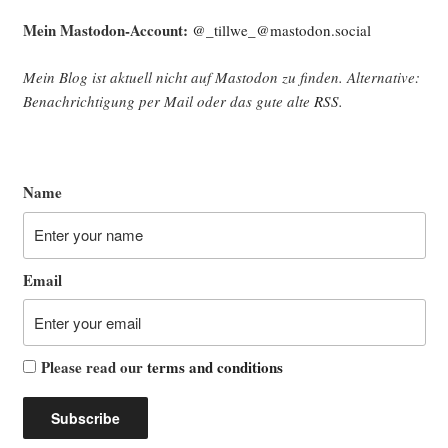
Mein Mast­o­don-Account:
@_tillwe_@mastodon.social
Mein Blog ist aktu­ell nicht auf Mast­o­don zu fin­den. Alter­na­ti­ve:
Benach­rich­ti­gung per Mail oder das gute alte
RSS
.
Name
Email
Please read our
terms and conditions