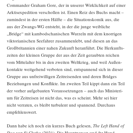
Com­man­der Gra­ham Gore, der in unse­rer Wirk­lich­keit auf einer
Ark­tis­ex­pe­di­ti­on ver­schol­len ist. Einen Reiz des Buchs macht –
zumin­dest in der ers­ten Hälf­te – die Situa­ti­ons­ko­mik aus, die
aus der Zwangs-WG ent­steht, in der die jun­ge weib­li­che
„Bridge“ mit kam­bo­dscha­ni­schen Wur­zeln mit dem knor­ri­gen
vik­to­ria­ni­schen See­fah­rer zusam­men­lebt, und die­sen an das
Groß­bri­tan­ni­en einer nahen Zukunft her­an­führt. Die Her­kunfts­
zei­ten der klei­nen Grup­pe der aus der Zeit geraub­ten rei­chen
vom Mit­tel­al­ter bis in den zwei­ten Welt­krieg, und weil Außen­
kon­tak­te weit­ge­hend ver­bo­ten sind, ent­span­nend sich in die­ser
Grup­pe aus unfrei­wil­li­gen Zeit­rei­sen­den und deren Bridges
Bezie­hun­gen und Kon­flik­te. Im zwei­ten Teil kippt dann ein Teil
der vor­her auf­ge­bau­ten Vor­aus­set­zun­gen – auch das Minis­te­ri­
um für Zeit­rei­sen ist nicht das, was es scheint. Mehr sei hier
nicht ver­ra­ten, es bleibt tur­bu­lent und span­nend. Durch­aus
empfehlenswert.
Dann habe ich noch ein kur­zes Buch gele­sen,
The Left Hand of
Dog
von Si Clar­ke (2021). Die Haupt­per­son und ihr Hund