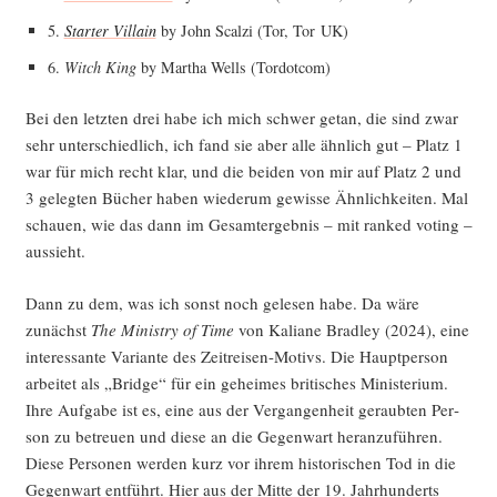
5.
Star­ter Vil­lain
by John Scal­zi (Tor, Tor UK)
6.
Witch King
by Mar­tha Wells (Tordot­com)
Bei den letz­ten drei habe ich mich schwer getan, die sind zwar
sehr unter­schied­lich, ich fand sie aber alle ähn­lich gut – Platz 1
war für mich recht klar, und die bei­den von mir auf Platz 2 und
3 geleg­ten Bücher haben wie­der­um gewis­se Ähn­lich­kei­ten. Mal
schau­en, wie das dann im Gesamt­ergeb­nis – mit ran­ked voting –
aussieht.
Dann zu dem, was ich sonst noch gele­sen habe. Da wäre
zunächst
The Minis­try of Time
von Kalia­ne Brad­ley (2024), eine
inter­es­san­te Vari­an­te des Zeit­rei­sen-Motivs. Die Haupt­per­son
arbei­tet als „Bridge“ für ein gehei­mes bri­ti­sches Minis­te­ri­um.
Ihre Auf­ga­be ist es, eine aus der Ver­gan­gen­heit geraub­ten Per­
son zu betreu­en und die­se an die Gegen­wart her­an­zu­füh­ren.
Die­se Per­so­nen wer­den kurz vor ihrem his­to­ri­schen Tod in die
Gegen­wart ent­führt. Hier aus der Mit­te der 19. Jahr­hun­derts