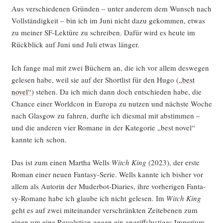
Aus ver­schie­de­nen Grün­den – unter ande­rem dem Wunsch nach
Voll­stän­dig­keit – bin ich im Juni nicht dazu gekom­men, etwas
zu mei­ner SF-Lek­tü­re zu schrei­ben. Dafür wird es heu­te im
Rück­blick auf Juni und Juli etwas länger.
Ich fan­ge mal mit zwei Büchern an, die ich vor allem des­we­gen
gele­sen habe, weil sie auf der Short­list für den Hugo (
„best
novel“
) ste­hen. Da ich mich dann doch ent­schie­den habe, die
Chan­ce einer World­con in Euro­pa zu nut­zen und nächs­te Woche
nach Glas­gow zu fah­ren, durf­te ich dies­mal mit abstim­men –
und die ande­ren vier Roma­ne in der Kate­go­rie „best novel“
kann­te ich schon.
Das ist zum einen Mar­tha Wells
Witch King
(2023), der ers­te
Roman einer neu­en Fan­ta­sy-Serie. Wells kann­te ich bis­her vor
allem als Autorin der Muder­bot-Dia­ries, ihre vor­he­ri­gen Fan­ta­
sy-Roma­ne habe ich glau­be ich nicht gele­sen. Im
Witch King
geht es auf zwei mit­ein­an­der ver­schränk­ten Zeit­ebe­nen zum
einen um eine Revo­lu­ti­on gegen ein angriffs­lus­ti­ges Impe­ri­um,