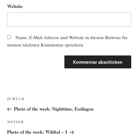
Website
Name, E-Mail-Adresse und Website in diesem Browser für
meinen nächsten Kommentar speichern.
Beitragsnavigation
Vorheriger
ZURÜCK
Beitrag
Photo of the week: Nighttime, Esslingen
Nächster
WEITER
Beitrag
Photo of the week: Wildtal – I