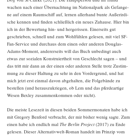
wachen nach einer Über­nach­tung im Natio­nal­park als Gefan­ge­
ne auf einem Raum­schiff auf, ler­nen aller­hand bun­te Außer­ir­di­
sche ken­nen und fin­den schließ­lich ein neu­es Zuhau­se. Hier bin
ich in der Bewer­tung hin- und her­ge­ris­sen. Einer­seits gut
geschrie­ben, schnell und zum Wohl­füh­len gele­sen, mit viel SF-
Fan-Ser­vice und durch­aus dem einen oder ande­ren Dou­glas-
Adams-Moment, ande­rer­seits will das Buch unbe­dingt auch
etwas zur sozia­len Kon­stru­iert­heit von Geschlecht sagen – und
das tritt mir dann an der einen oder ande­ren Stel­le trotz Zustim­
mung zu die­ser Hal­tung zu sehr in den Vor­der­grund, und hat
mich jetzt erst ein­mal davon abge­hal­ten, die Fol­ge­bän­de zu
bestel­len (und her­aus­zu­krie­gen, ob Lem und das pfer­de­ar­ti­ge
Wesen Bex­ley zusam­men­kom­men oder nicht).
Die meis­te Lese­zeit in die­sen bei­den Som­mer­mo­na­ten habe ich
mit Gre­go­ry Ben­ford ver­bracht, der mir bis­her wenig sag­te. Zum
einen habe ich end­lich mal
The Ber­lin Pro­ject
(2017) zu Ende
gele­sen. Die­ser Alter­na­tiv­welt-Roman han­delt im Prin­zip vom