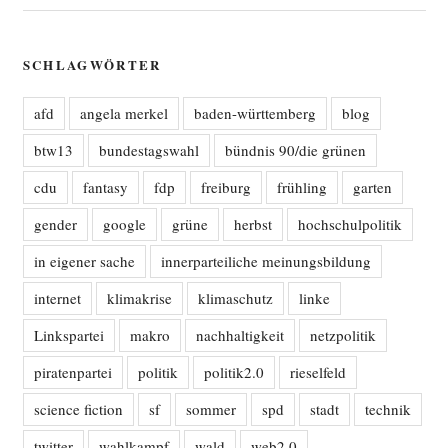
SCHLAGWÖRTER
afd
angela merkel
baden-württemberg
blog
btw13
bundestagswahl
bündnis 90/die grünen
cdu
fantasy
fdp
freiburg
frühling
garten
gender
google
grüne
herbst
hochschulpolitik
in eigener sache
innerparteiliche meinungsbildung
internet
klimakrise
klimaschutz
linke
Linkspartei
makro
nachhaltigkeit
netzpolitik
piratenpartei
politik
politik2.0
rieselfeld
science fiction
sf
sommer
spd
stadt
technik
twitter
wahlkampf
wald
web2.0