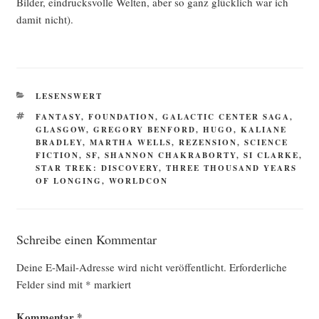
Bil­der, ein­drucks­vol­le Wel­ten, aber so ganz glück­lich war ich
damit nicht).
KATEGORIEN
LESENSWERT
SCHLAGWÖRTER
FANTASY
,
FOUNDATION
,
GALACTIC CENTER SAGA
,
GLASGOW
,
GREGORY BENFORD
,
HUGO
,
KALIANE
BRADLEY
,
MARTHA WELLS
,
REZENSION
,
SCIENCE
FICTION
,
SF
,
SHANNON CHAKRABORTY
,
SI CLARKE
,
STAR TREK: DISCOVERY
,
THREE THOUSAND YEARS
OF LONGING
,
WORLDCON
Schreibe einen Kommentar
Deine E-Mail-Adresse wird nicht veröffentlicht.
Erforderliche
Felder sind mit
*
markiert
Kommentar
*