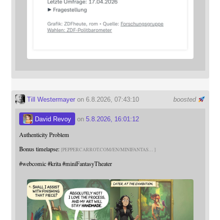
Till Westermayer
on 6.8.2026, 07:43:10
boosted
David Revoy
on
5.8.2026, 16:01:12
Authenticity Problem
Bonus timelapse:
PEPPERCARROT.COM/EN/MINIFANTAS
#
webcomic
#
krita
#
miniFantasyTheater