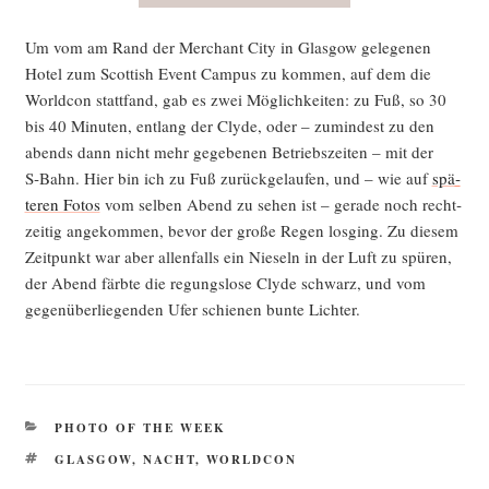
Um vom am Rand der Mer­chant City in Glas­gow gele­ge­nen
Hotel zum Scot­tish Event Cam­pus zu kom­men, auf dem die
World­con statt­fand, gab es zwei Mög­lich­kei­ten: zu Fuß, so 30
bis 40 Minu­ten, ent­lang der Cly­de, oder – zumin­dest zu den
abends dann nicht mehr gege­be­nen Betriebs­zei­ten – mit der
S‑Bahn. Hier bin ich zu Fuß zurück­ge­lau­fen, und – wie auf
spä­
te­ren Fotos
vom sel­ben Abend zu sehen ist – gera­de noch recht­
zei­tig ange­kom­men, bevor der gro­ße Regen los­ging. Zu die­sem
Zeit­punkt war aber allen­falls ein Nie­seln in der Luft zu spü­ren,
der Abend färb­te die regungs­lo­se Cly­de schwarz, und vom
gegen­über­lie­gen­den Ufer schie­nen bun­te Lichter.
KATEGORIEN
PHOTO OF THE WEEK
SCHLAGWÖRTER
GLASGOW
,
NACHT
,
WORLDCON