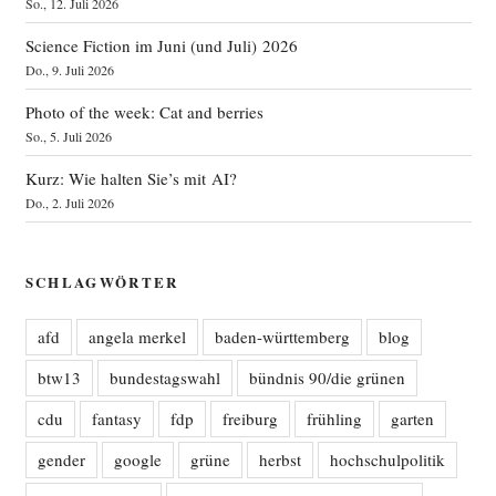
So., 12. Juli 2026
Science Fiction im Juni (und Juli) 2026
Do., 9. Juli 2026
Photo of the week: Cat and berries
So., 5. Juli 2026
Kurz: Wie halten Sie’s mit AI?
Do., 2. Juli 2026
SCHLAGWÖRTER
afd
angela merkel
baden-württemberg
blog
btw13
bundestagswahl
bündnis 90/die grünen
cdu
fantasy
fdp
freiburg
frühling
garten
gender
google
grüne
herbst
hochschulpolitik