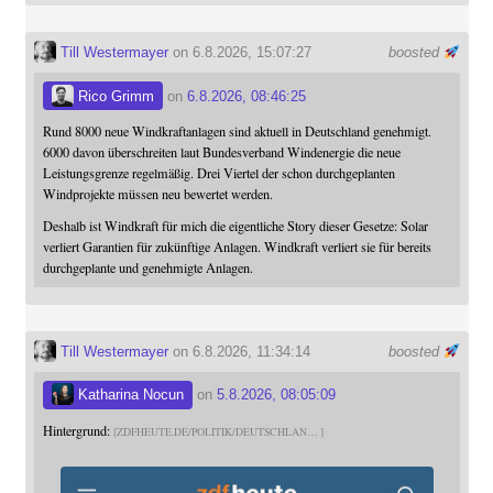
Till Westermayer
on 6.8.2026, 15:07:27
boosted
Rico Grimm
on
6.8.2026, 08:46:25
Rund 8000 neue Windkraftanlagen sind aktuell in Deutschland genehmigt.
6000 davon überschreiten laut Bundesverband Windenergie die neue
Leistungsgrenze regelmäßig. Drei Viertel der schon durchgeplanten
Windprojekte müssen neu bewertet werden.
Deshalb ist Windkraft für mich die eigentliche Story dieser Gesetze: Solar
verliert Garantien für zukünftige Anlagen. Windkraft verliert sie für bereits
durchgeplante und genehmigte Anlagen.
Till Westermayer
on 6.8.2026, 11:34:14
boosted
Katharina Nocun
on
5.8.2026, 08:05:09
Hintergrund:
ZDFHEUTE.DE/POLITIK/DEUTSCHLAN