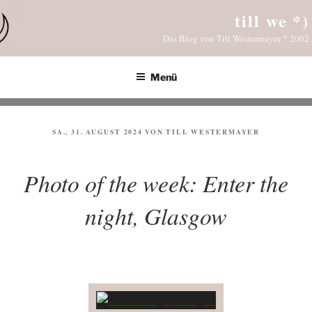
Zum
till we *)
Inhalt
Das Blog von Till Westermayer * 2002
springen
Menü
VERÖFFENTLICHT
SA., 31. AUGUST 2024
VON
TILL WESTERMAYER
AM
Photo of the week: Enter the
night, Glasgow