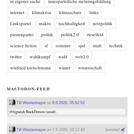
in eigener sache
innerparteiliche meinungsbildung
internet
klimakrise
klimaschutz
linke
Linkspartei
makro
nachhaltigkeit
netzpolitik
piratenpartei
politik
politik2.0
rieselfeld
science fiction
sf
sommer
spd
stadt
technik
twitter
wahlkampf
wald
web2.0
winfried kretschmann
winter
wissenschaft
MASTODON-FEED
Till Westermayer
on
8.8.2026, 05:52:52
@
fugueish
BlackDemon (small).
Till Westermayer
on 7.8.2026, 10:12:43
boosted