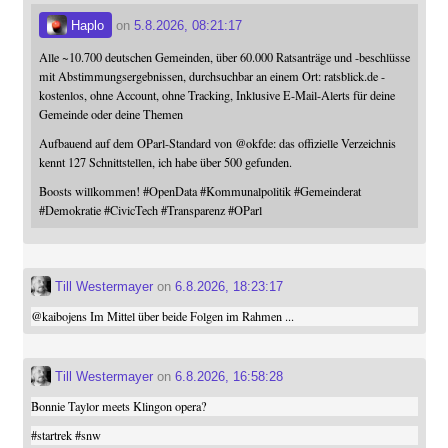
Haplo
on
5.8.2026, 08:21:17
Alle ~10.700 deutschen Gemeinden, über 60.000 Ratsanträge und -beschlüsse
mit Abstimmungsergebnissen, durchsuchbar an einem Ort: ratsblick.de -
kostenlos, ohne Account, ohne Tracking, Inklusive E-Mail-Alerts für deine
Gemeinde oder deine Themen
Aufbauend auf dem OParl-Standard von
@
okfde
: das offizielle Verzeichnis
kennt 127 Schnittstellen, ich habe über 500 gefunden.
Boosts willkommen!
#
OpenData
#
Kommunalpolitik
#
Gemeinderat
#
Demokratie
#
CivicTech
#
Transparenz
#
OParl
Till Westermayer
on
6.8.2026, 18:23:17
@
kaibojens
Im Mittel über beide Folgen im Rahmen ...
Till Westermayer
on
6.8.2026, 16:58:28
Bonnie Taylor meets Klingon opera?
#
startrek
#
snw