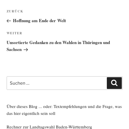
Beitragsnavigation
Vorheriger
ZURÜCK
Beitrag
Hoffnung am Ende der Welt
Nächster
WEITER
Beitrag
Unsortierte Gedanken zu den Wahlen in Thüringen und
Sachsen
Suche
Such
nach:
Über dieses Blog ... oder: Textempfehlungen und die Frage, was
das hier eigentlich sein soll
Rechner zur Landtagswahl Baden-Württemberg