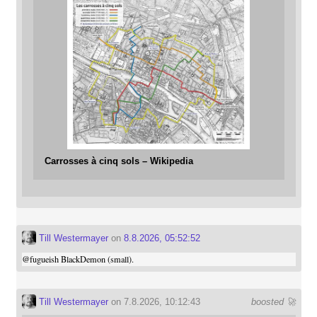
Carrosses à cinq sols – Wikipedia
Till Westermayer
on
8.8.2026, 05:52:52
@
fugueish
BlackDemon (small).
Till Westermayer
on 7.8.2026, 10:12:43
boosted 🚀