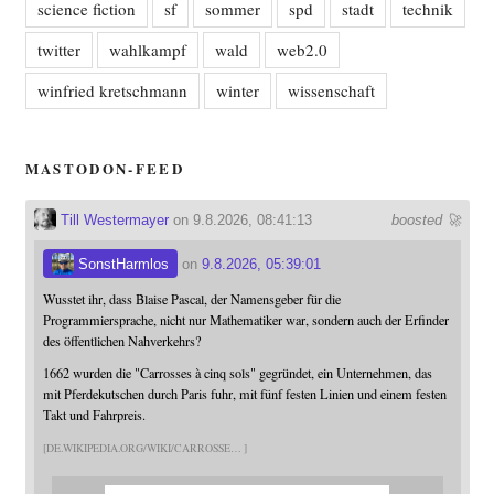
science fiction
sf
sommer
spd
stadt
technik
twitter
wahlkampf
wald
web2.0
winfried kretschmann
winter
wissenschaft
MASTODON-FEED
Till Westermayer
on 9.8.2026, 08:41:13
boosted 🚀
SonstHarmlos
on
9.8.2026, 05:39:01
Wusstet ihr, dass Blaise Pascal, der Namensgeber für die
Programmiersprache, nicht nur Mathematiker war, sondern auch der Erfinder
des öffentlichen Nahverkehrs?
1662 wurden die "Carrosses à cinq sols" gegründet, ein Unternehmen, das
mit Pferdekutschen durch Paris fuhr, mit fünf festen Linien und einem festen
Takt und Fahrpreis.
DE.WIKIPEDIA.ORG/WIKI/CARROSSE