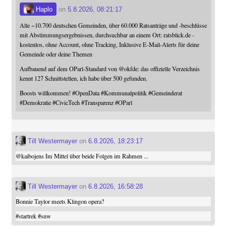
Haplo
on
5.8.2026, 08:21:17
Alle ~10.700 deutschen Gemeinden, über 60.000 Ratsanträge und -beschlüsse
mit Abstimmungsergebnissen, durchsuchbar an einem Ort: ratsblick.de -
kostenlos, ohne Account, ohne Tracking, Inklusive E-Mail-Alerts für deine
Gemeinde oder deine Themen
Aufbauend auf dem OParl-Standard von
@
okfde
: das offizielle Verzeichnis
kennt 127 Schnittstellen, ich habe über 500 gefunden.
Boosts willkommen!
#
OpenData
#
Kommunalpolitik
#
Gemeinderat
#
Demokratie
#
CivicTech
#
Transparenz
#
OParl
Till Westermayer
on
6.8.2026, 18:23:17
@
kaibojens
Im Mittel über beide Folgen im Rahmen ...
Till Westermayer
on
6.8.2026, 16:58:28
Bonnie Taylor meets Klingon opera?
#
startrek
#
snw