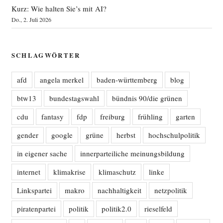
Kurz: Wie halten Sie’s mit AI?
Do., 2. Juli 2026
SCHLAGWÖRTER
afd
angela merkel
baden-württemberg
blog
btw13
bundestagswahl
bündnis 90/die grünen
cdu
fantasy
fdp
freiburg
frühling
garten
gender
google
grüne
herbst
hochschulpolitik
in eigener sache
innerparteiliche meinungsbildung
internet
klimakrise
klimaschutz
linke
Linkspartei
makro
nachhaltigkeit
netzpolitik
piratenpartei
politik
politik2.0
rieselfeld