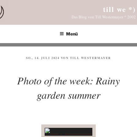
Zum
till we *)
Inhalt
Das Blog von Till Westermayer * 2002
springen
Menü
VERÖFFENTLICHT
SO., 14. JULI 2024
VON
TILL WESTERMAYER
AM
Photo of the week: Rainy
garden summer