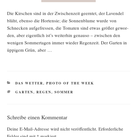
Die Kir­schen sind in der Zwi­schen­zeit geern­tet, der Laven­del
blüht, eben­so die Hor­ten­sie; die Son­nen­blu­me wur­de von
Schne­cken auf­ge­fres­sen, die Toma­ten sind etwas grö­ßer gewor­
den, aber eigent­lich ist’s wei­ter­hin genau­so – zwi­schen den
weni­gen Som­mer­ta­gen immer wie­der Regen­zeit. Der Gar­ten in
üppi­gem Grün, aber …
KATEGORIEN
DAS WETTER
,
PHOTO OF THE WEEK
SCHLAGWÖRTER
GARTEN
,
REGEN
,
SOMMER
Schreibe einen Kommentar
Deine E-Mail-Adresse wird nicht veröffentlicht.
Erforderliche
Felder sind mit
*
markiert