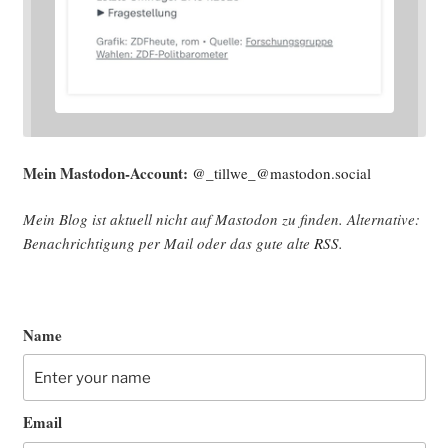
Mein Mast­o­don-Account:
@_tillwe_@mastodon.social
Mein Blog ist aktu­ell nicht auf Mast­o­don zu fin­den. Alter­na­ti­ve:
Benach­rich­ti­gung per Mail oder das gute alte
RSS
.
Name
Email