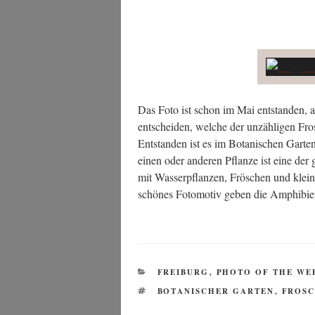
Das Foto ist schon im Mai ent­stan­den, 
ent­schei­den, wel­che der unzäh­li­gen Fr
Ent­stan­den ist es im Bota­ni­schen Gar­
einen oder ande­ren Pflan­ze ist eine der g
mit Was­ser­pflan­zen, Frö­schen und klei
schö­nes Foto­mo­tiv geben die Amphi­bi­
KATEGORIEN
FREIBURG
,
PHOTO OF THE WE
SCHLAGWÖRTER
BOTANISCHER GARTEN
,
FROS