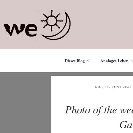
Zum
Inhalt
springen
Dieses Blog
Analoges Leben
VERÖFFENTLICHT
SO., 30. JUNI 2024
AM
Photo of the we
Ga