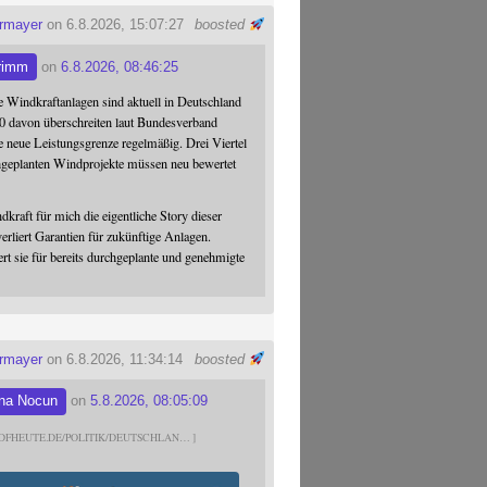
ermayer
on 6.8.2026, 15:07:27
boosted
rimm
on
6.8.2026, 08:46:25
 Windkraftanlagen sind aktuell in Deutschland
0 davon überschreiten laut Bundesverband
 neue Leistungsgrenze regelmäßig. Drei Viertel
hgeplanten Windprojekte müssen neu bewertet
dkraft für mich die eigentliche Story dieser
verliert Garantien für zukünftige Anlagen.
ert sie für bereits durchgeplante und genehmigte
ermayer
on 6.8.2026, 11:34:14
boosted
na Nocun
on
5.8.2026, 08:05:09
DFHEUTE.DE/POLITIK/DEUTSCHLAN