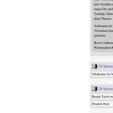
und -beschlüss
einem Ort: rats
Tracking, Inklu
deine Themen
Aufbauend auf
Verzeichnis ken
gefunden.
Boosts willk
#
Gemeinderat
Till West
@
kaibojens
Im Mi
Till West
Bonnie Taylor me
#
startrek
#
snw