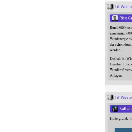
Till West
Rico G
Rund 8000 neue
genehmigt. 600
Windenergie die
der schon durc
werden.
Deshalb ist Win
Gesetze: Solar 
Windkraft verli
Anlagen.
Till West
Kathari
Hintergrund:
Z