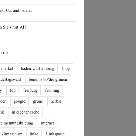
ek: Cat and berries
n Sie’s mit AI?
TER
a merkel
baden-württemberg
blog
ndestagswahl
bündnis 90/die grünen
sy
fdp
freiburg
frühling
nder
google
grüne
herbst
tik
in eigener sache
che meinungsbildung
internet
klimaschutz
linke
Linkspartei