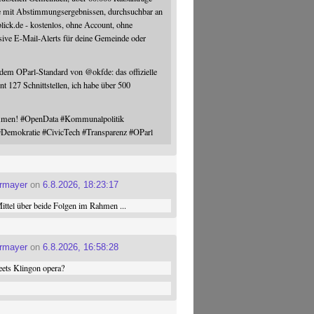
e mit Abstimmungsergebnissen, durchsuchbar an
blick.de - kostenlos, ohne Account, ohne
sive E-Mail-Alerts für deine Gemeinde oder
 dem OParl-Standard von
@
okfde
: das offizielle
nt 127 Schnittstellen, ich habe über 500
ommen!
#
OpenData
#
Kommunalpolitik
#
Demokratie
#
CivicTech
#
Transparenz
#
OParl
ermayer
on
6.8.2026, 18:23:17
ttel über beide Folgen im Rahmen ...
ermayer
on
6.8.2026, 16:58:28
ets Klingon opera?