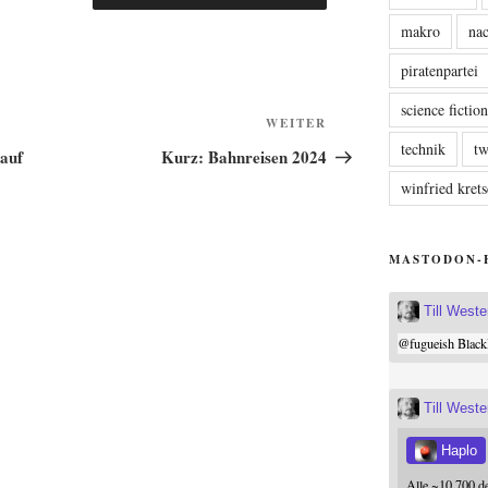
makro
nac
piratenpartei
science fictio
Nächster
WEITER
technik
tw
Beitrag
auf
Kurz: Bahnreisen 2024
winfried kre
MASTODON-
Till West
@
fugueish
Black
Till West
Haplo
Alle ~10.700 d