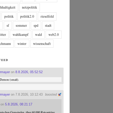
hhaltigkeit
netzpolitik
politik
politik2.0
rieselfeld
n
sf
sommer
spd
stadt
itter
wahlkampf
wald
web2.0
tschmann
winter
wissenschaft
FEED
ermayer
on
8.8.2026, 05:52:52
Demon (small).
ermayer
on 7.8.2026, 10:12:43
boosted
on
5.8.2026, 08:21:17
eutschen Gemeinden, über 60.000 Ratsanträge