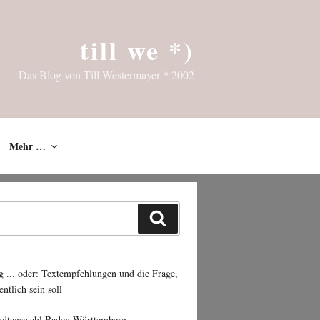
till we *)
Das Blog von Till Westermayer * 2002
Mehr …
Suchen
g ... oder: Textempfehlungen und die Frage,
entlich sein soll
ndtagswahl Baden-Württemberg