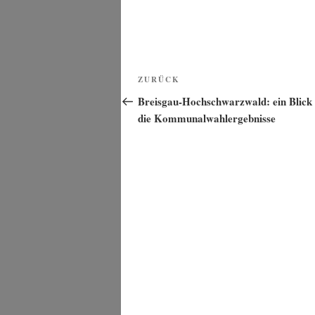
Beitragsnavigation
Vorheriger
ZURÜCK
Beitrag
Breisgau-Hochschwarzwald: ein Blick 
die Kommunalwahlergebnisse