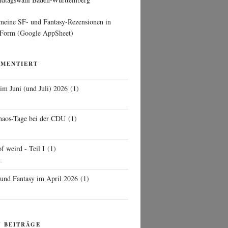
 meine SF- und Fantasy-Rezensionen in
 Form
(Google AppSheet)
MMENTIERT
 im Juni (und Juli) 2026
(
1
)
d
haos-Tage bei der CDU
(
1
)
f weird - Teil I
(
1
)
..
 und Fantasy im April 2026
(
1
)
N BEITRÄGE