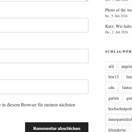
Photo of the we
So., 5. Juli 2026
Kurz: Wie halte
Do., 2. Juli 2026
SCHLAGWÖR
afd
angel
btw13
bu
cdu
fanta
garten
ge
 in diesem Browser für meinen nächsten
hochschulpoli
innerparteili
klimakrise