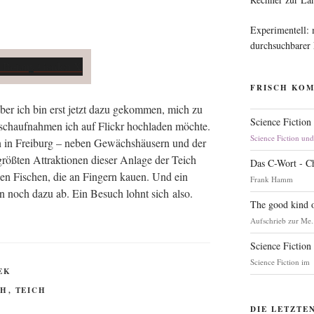
Experimentell:
durchsuchbarer
FRISCH KO
aber ich bin erst jetzt dazu gekom­men, mich zu
Science Fiction
osch­auf­nah­men ich auf Flickr hoch­la­den möch­te.
Science Fiction un
ten in Frei­burg – neben Gewächs­häu­sern und der
röß­ten Attrak­tio­nen die­ser Anla­ge der Teich
Das C-Wort - C
­nen Fischen, die an Fin­gern kau­en. Und ein
Frank Hamm
en noch dazu ab. Ein Besuch lohnt sich also.
The good kind o
Aufschrieb zur Me.
Science Fiction
Science Fiction im
EK
CH
,
TEICH
DIE LETZTE