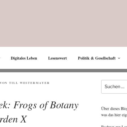
Digitales Leben
Lesenswert
Politik & Gesellschaft
Suche
VON
TILL WESTERMAYER
nach:
ek: Frogs of Botany
Über dieses Blo
rden X
was das hier eig
Rechner zur La