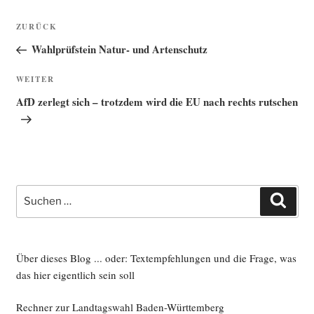
Beitragsnavigation
Vorheriger
ZURÜCK
Beitrag
Wahlprüfstein Natur- und Artenschutz
Nächster
WEITER
Beitrag
AfD zerlegt sich – trotzdem wird die EU nach rechts rutschen
Suche
Such
nach:
Über dieses Blog ... oder: Textempfehlungen und die Frage, was
das hier eigentlich sein soll
Rechner zur Landtagswahl Baden-Württemberg