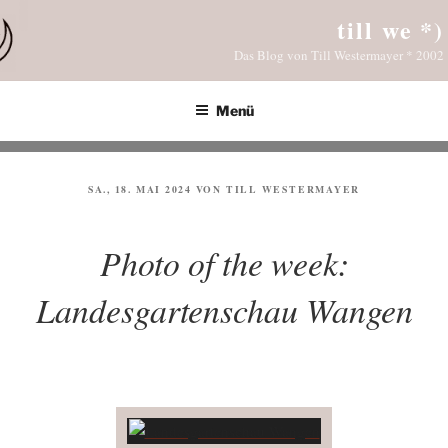
Zum
till we *)
Inhalt
Das Blog von Till Westermayer * 2002
springen
Menü
VERÖFFENTLICHT
SA., 18. MAI 2024
VON
TILL WESTERMAYER
AM
Photo of the week:
Landesgartenschau Wangen