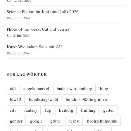
So., 12. Juli 2026
Science Fiction im Juni (und Juli) 2026
Do., 9. Juli 2026
Photo of the week: Cat and berries
So., 5. Juli 2026
Kurz: Wie halten Sie’s mit AI?
Do., 2. Juli 2026
SCHLAGWÖRTER
afd
angela merkel
baden-württemberg
blog
btw13
bundestagswahl
bündnis 90/die grünen
cdu
fantasy
fdp
freiburg
frühling
garten
gender
google
grüne
herbst
hochschulpolitik