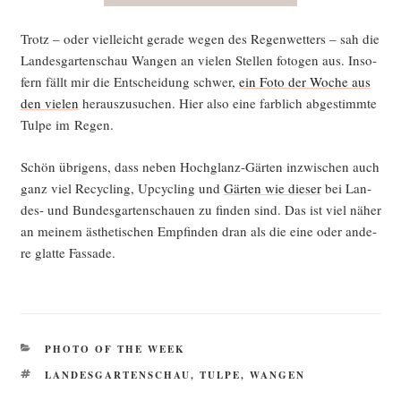
Trotz – oder viel­leicht gera­de wegen des Regen­wet­ters – sah die
Lan­des­gar­ten­schau Wan­gen an vie­len Stel­len foto­gen aus. Inso­
fern fällt mir die Ent­schei­dung schwer,
ein Foto der Woche aus
den vie­len
her­aus­zu­su­chen. Hier also eine farb­lich abge­stimm­te
Tul­pe im Regen.
Schön übri­gens, dass neben Hoch­glanz-Gär­ten inzwi­schen auch
ganz viel Recy­cling, Upcy­cling und
Gär­ten wie die­ser
bei Lan­
des- und Bun­des­gar­ten­schau­en zu fin­den sind. Das ist viel näher
an mei­nem ästhe­ti­schen Emp­fin­den dran als die eine oder ande­
re glat­te Fassade.
KATEGORIEN
PHOTO OF THE WEEK
SCHLAGWÖRTER
LANDESGARTENSCHAU
,
TULPE
,
WANGEN