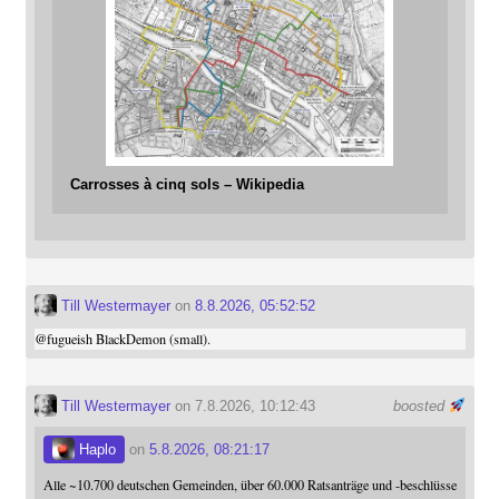
Carrosses à cinq sols – Wikipedia
Till Westermayer
on
8.8.2026, 05:52:52
@
fugueish
BlackDemon (small).
Till Westermayer
on 7.8.2026, 10:12:43
boosted
Haplo
on
5.8.2026, 08:21:17
Alle ~10.700 deutschen Gemeinden, über 60.000 Ratsanträge und -beschlüsse