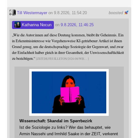
Till Westermayer
on 9.8.2026, 11:54:20
boosted
Katharina Nocun
on
9.8.2026, 11:46:25
„Wie die Autor:innen auf diese Deutung kommen, bleibt ihr Geheimnis. Ein
in Erkenntnisinteresse wie Vorgehensweise KI-getriebener Artikel ist ihnen
Grund genug, um die deutschsprachige Soziologie der Gegenwart, und zwar
der Einfachheit halber gleich in ihrer Gesamtheit, der Unwissenschaftlichkeit
zu bezichtigen.“
ZEIT.DE/FEUILLETON/2026-08/WIS
Wissenschaft: Skandal im Sperrbezirk
Ist die Soziologie zu links? Wer das behauptet, wie
Armin Nassehi und Irmhild Saake in der ZEIT, verkennt