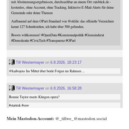
mit Abstimmungsergebnissen, durchsuchbar an einem Ort: ratsblick.de -
kostenlos, ohne Account, ohne Tracking, Inklusive E-Mail-Alerts für deine
Gemeinde oder deine Themen
Aufbauend auf dem OParl-Standard von
@
okfde
: das offizielle Verzeichnis
kennt 127 Schnittstellen, ich habe über 500 gefunden.
Boosts willkommen!
#
OpenData
#
Kommunalpolitik
#
Gemeinderat
#
Demokratie
#
CivicTech
#
Transparenz
#
OParl
Till Westermayer
on
6.8.2026, 18:23:17
@
kaibojens
Im Mittel über beide Folgen im Rahmen ...
Till Westermayer
on
6.8.2026, 16:58:28
Bonnie Taylor meets Klingon opera?
#
startrek
#
snw
Mein Mast­o­don-Account:
@_tillwe_@mastodon.social