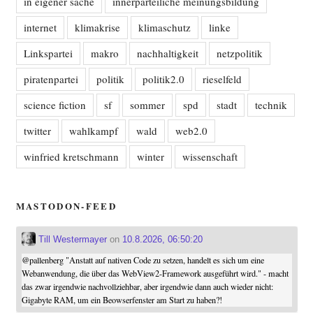
in eigener sache
innerparteiliche meinungsbildung
internet
klimakrise
klimaschutz
linke
Linkspartei
makro
nachhaltigkeit
netzpolitik
piratenpartei
politik
politik2.0
rieselfeld
science fiction
sf
sommer
spd
stadt
technik
twitter
wahlkampf
wald
web2.0
winfried kretschmann
winter
wissenschaft
MASTODON-FEED
Till Westermayer
on
10.8.2026, 06:50:20
@
pallenberg
"Anstatt auf nativen Code zu setzen, handelt es sich um eine
Webanwendung, die über das WebView2-Framework ausgeführt wird." - macht
das zwar irgendwie nachvollziehbar, aber irgendwie dann auch wieder nicht:
Gigabyte RAM, um ein Beowserfenster am Start zu haben?!