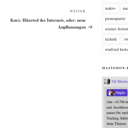
makro
nac
Nächster
WEITER
Beitrag
piratenpartei
Kurz: Hitzetod des Internets, oder: neue
Anpflanzungen
science fictio
technik
tw
winfried kre
MASTODON-
Till West
Haplo
Alle ~10.700 d
und -beschlüss
einem Ort: rats
Tracking, Inklu
deine Themen