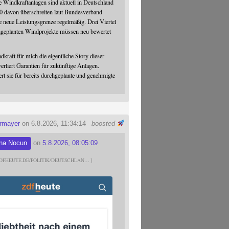
 Windkraftanlagen sind aktuell in Deutschland
0 davon überschreiten laut Bundesverband
 neue Leistungsgrenze regelmäßig. Drei Viertel
hgeplanten Windprojekte müssen neu bewertet
dkraft für mich die eigentliche Story dieser
verliert Garantien für zukünftige Anlagen.
ert sie für bereits durchgeplante und genehmigte
ermayer
on 6.8.2026, 11:34:14
boosted
na Nocun
on
5.8.2026, 08:05:09
DFHEUTE.DE/POLITIK/DEUTSCHLAN