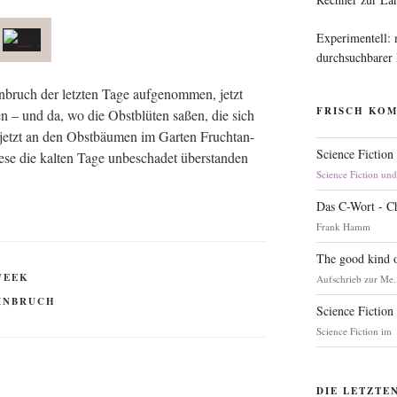
Experimentell:
durchsuchbarer
bruch der letz­ten Tage auf­ge­nom­men, jetzt
FRISCH KO
n – und da, wo die Obst­blü­ten saßen, die sich
 jetzt an den Obst­bäu­men im Gar­ten Frucht­an­
Science Fiction
­se die kal­ten Tage unbe­scha­det über­stan­den
Science Fiction un
Das C-Wort - C
Frank Hamm
The good kind o
WEEK
Aufschrieb zur Me.
INBRUCH
Science Fiction
Science Fiction im
DIE LETZTE