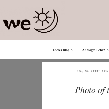
Zum
Inhalt
springen
Dieses Blog
Analoges Leben
VERÖFFENTLICHT
SO., 28. APRIL 2024
AM
Photo of 