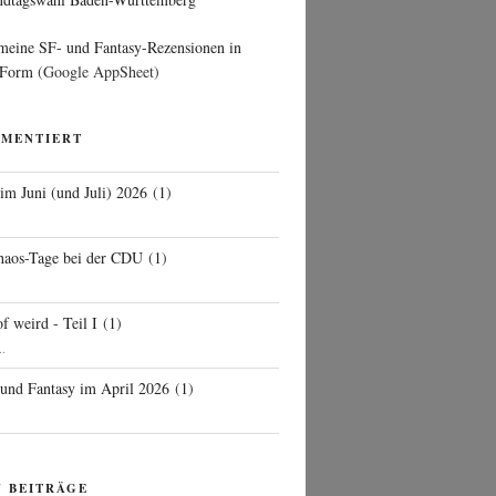
 meine SF- und Fantasy-Rezensionen in
 Form
(Google AppSheet)
MMENTIERT
 im Juni (und Juli) 2026
(
1
)
d
haos-Tage bei der CDU
(
1
)
f weird - Teil I
(
1
)
..
 und Fantasy im April 2026
(
1
)
N BEITRÄGE