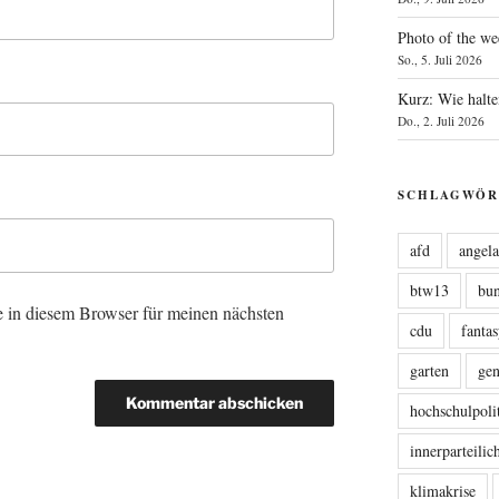
Photo of the we
So., 5. Juli 2026
Kurz: Wie halte
Do., 2. Juli 2026
SCHLAGWÖR
afd
angel
btw13
bu
 in diesem Browser für meinen nächsten
cdu
fanta
garten
ge
hochschulpoli
innerparteili
klimakrise