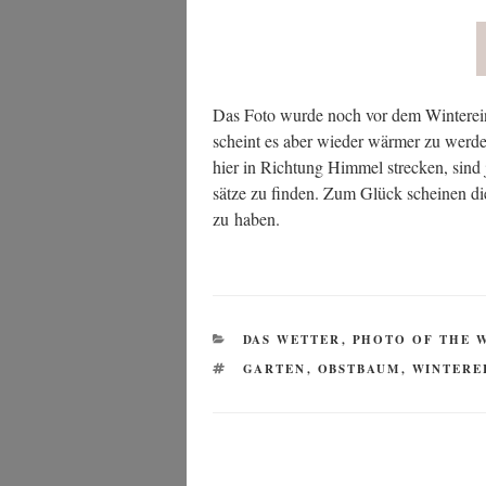
Das Foto wur­de noch vor dem Win­ter­ein­
scheint es aber wie­der wär­mer zu wer­de
hier in Rich­tung Him­mel stre­cken, sind
sät­ze zu fin­den. Zum Glück schei­nen die
zu haben.
KATEGORIEN
DAS WETTER
,
PHOTO OF THE 
SCHLAGWÖRTER
GARTEN
,
OBSTBAUM
,
WINTERE