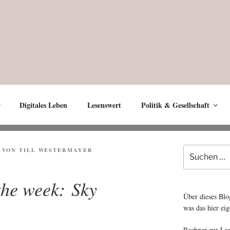
Digitales Leben
Lesenswert
Politik & Gesellschaft
Suche
VON
TILL WESTERMAYER
nach:
the week: Sky
Über dieses Blo
was das hier eig
Rechner zur La