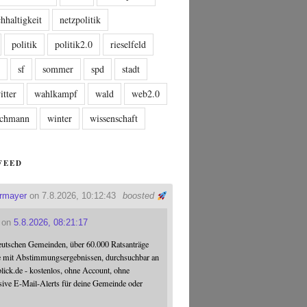
hhaltigkeit
netzpolitik
politik
politik2.0
rieselfeld
n
sf
sommer
spd
stadt
itter
wahlkampf
wald
web2.0
tschmann
winter
wissenschaft
FEED
ermayer
on 7.8.2026, 10:12:43
boosted
on
5.8.2026, 08:21:17
eutschen Gemeinden, über 60.000 Ratsanträge
e mit Abstimmungsergebnissen, durchsuchbar an
blick.de - kostenlos, ohne Account, ohne
sive E-Mail-Alerts für deine Gemeinde oder