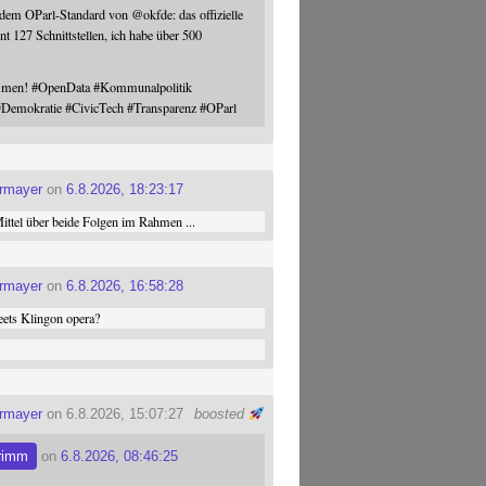
 dem OParl-Standard von
@
okfde
: das offizielle
nt 127 Schnittstellen, ich habe über 500
ommen!
#
OpenData
#
Kommunalpolitik
#
Demokratie
#
CivicTech
#
Transparenz
#
OParl
ermayer
on
6.8.2026, 18:23:17
ttel über beide Folgen im Rahmen ...
ermayer
on
6.8.2026, 16:58:28
ets Klingon opera?
ermayer
on 6.8.2026, 15:07:27
boosted
rimm
on
6.8.2026, 08:46:25