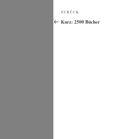
Beitragsnavigation
Vorheriger
ZURÜCK
Beitrag
Kurz: 2500 Bücher