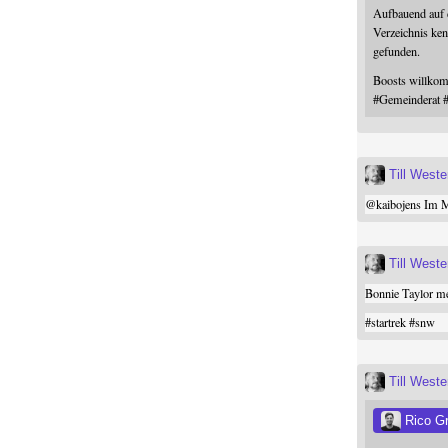
Aufbauend auf
Verzeichnis ken
gefunden.
Boosts willk
#
Gemeinderat
Till West
@
kaibojens
Im Mi
Till West
Bonnie Taylor me
#
startrek
#
snw
Till West
Rico G