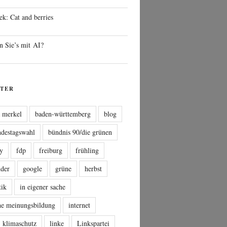
ek: Cat and berries
n Sie’s mit AI?
TER
a merkel
baden-württemberg
blog
ndestagswahl
bündnis 90/die grünen
sy
fdp
freiburg
frühling
nder
google
grüne
herbst
tik
in eigener sache
che meinungsbildung
internet
klimaschutz
linke
Linkspartei