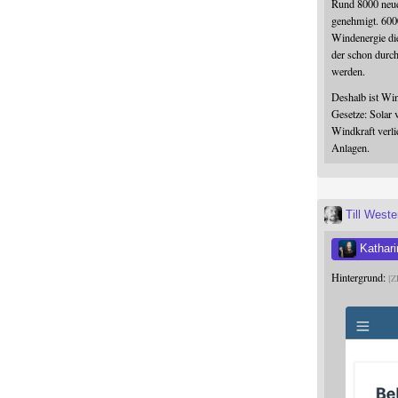
Rund 8000 neue
genehmigt. 600
Windenergie die
der schon durc
werden.
Deshalb ist Win
Gesetze: Solar 
Windkraft verli
Anlagen.
Till West
Kathari
Hintergrund:
Z