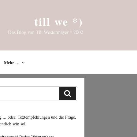
till we *)
Das Blog von Till Westermayer * 2002
Mehr …
Suchen
g ... oder: Textempfehlungen und die Frage,
entlich sein soll
ndtagswahl Baden-Württemberg